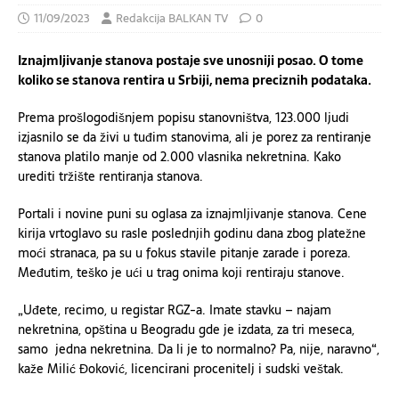
11/09/2023
Redakcija BALKAN TV
0
Iznajmljivanje stanova postaje sve unosniji posao. O tome
koliko se stanova rentira u Srbiji, nema preciznih podataka.
Prema prošlogodišnjem popisu stanovništva, 123.000 ljudi
izjasnilo se da živi u tuđim stanovima, ali je porez za rentiranje
stanova platilo manje od 2.000 vlasnika nekretnina. Kako
urediti tržište rentiranja stanova.
Portali i novine puni su oglasa za iznajmljivanje stanova. Cene
kirija vrtoglavo su rasle poslednjih godinu dana zbog platežne
moći stranaca, pa su u fokus stavile pitanje zarade i poreza.
Međutim, teško je ući u trag onima koji rentiraju stanove.
„Uđete, recimo, u registar RGZ-a. Imate stavku – najam
nekretnina, opština u Beogradu gde je izdata, za tri meseca,
samo jedna nekretnina. Da li je to normalno? Pa, nije, naravno“,
kaže Milić Đoković, licencirani procenitelj i sudski veštak.