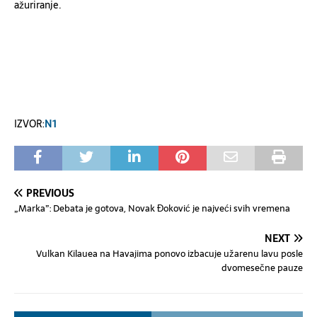
ažuriranje.
IZVOR:
N1
PREVIOUS
„Marka”: Debata je gotova, Novak Đoković je najveći svih vremena
NEXT
Vulkan Kilauea na Havajima ponovo izbacuje užarenu lavu posle
dvomesečne pauze