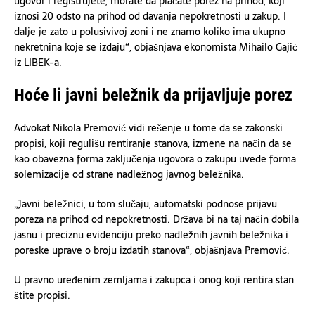
ugovor i registrujete, morate da plaćate porez na prihod, koji
iznosi 20 odsto na prihod od davanja nepokretnosti u zakup. I
dalje je zato u polusivivoj zoni i ne znamo koliko ima ukupno
nekretnina koje se izdaju“, objašnjava ekonomista Mihailo Gajić
iz LIBEK-a.
Hoće li javni beležnik da prijavljuje porez
Advokat Nikola Premović vidi rešenje u tome da se zakonski
propisi, koji regulišu rentiranje stanova, izmene na način da se
kao obavezna forma zaključenja ugovora o zakupu uvede forma
solemizacije od strane nadležnog javnog beležnika.
„Javni beležnici, u tom slučaju, automatski podnose prijavu
poreza na prihod od nepokretnosti. Država bi na taj način dobila
jasnu i preciznu evidenciju preko nadležnih javnih beležnika i
poreske uprave o broju izdatih stanova“, objašnjava Premović.
U pravno uređenim zemljama i zakupca i onog koji rentira stan
štite propisi.