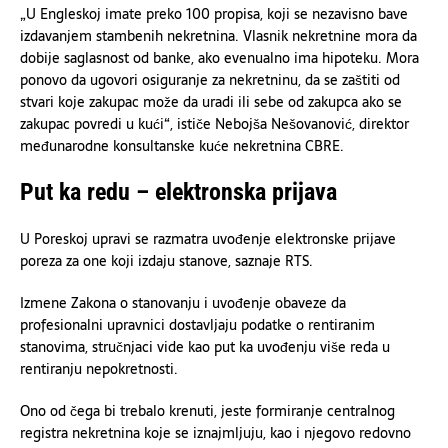
„U Engleskoj imate preko 100 propisa, koji se nezavisno bave
izdavanjem stambenih nekretnina. Vlasnik nekretnine mora da
dobije saglasnost od banke, ako evenualno ima hipoteku. Mora
ponovo da ugovori osiguranje za nekretninu, da se zaštiti od
stvari koje zakupac može da uradi ili sebe od zakupca ako se
zakupac povredi u kući“, ističe Nebojša Nešovanović, direktor
međunarodne konsultanske kuće nekretnina CBRE.
Put ka redu – elektronska prijava
U Poreskoj upravi se razmatra uvođenje elektronske prijave
poreza za one koji izdaju stanove, saznaje RTS.
Izmene Zakona o stanovanju i uvođenje obaveze da
profesionalni upravnici dostavljaju podatke o rentiranim
stanovima, stručnjaci vide kao put ka uvođenju više reda u
rentiranju nepokretnosti.
Ono od čega bi trebalo krenuti, jeste formiranje centralnog
registra nekretnina koje se iznajmljuju, kao i njegovo redovno