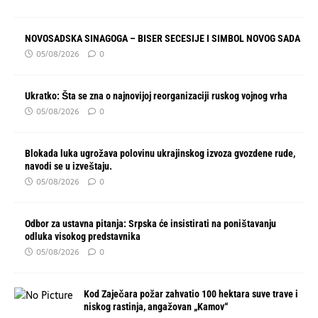
NOVOSADSKA SINAGOGA – BISER SECESIJE I SIMBOL NOVOG SADA
05/08/2026
0
Ukratko: Šta se zna o najnovijoj reorganizaciji ruskog vojnog vrha
05/08/2026
0
Blokada luka ugrožava polovinu ukrajinskog izvoza gvozdene rude,
navodi se u izveštaju.
05/08/2026
0
Odbor za ustavna pitanja: Srpska će insistirati na poništavanju
odluka visokog predstavnika
05/08/2026
0
Kod Zaječara požar zahvatio 100 hektara suve trave i
niskog rastinja, angažovan „Kamov“