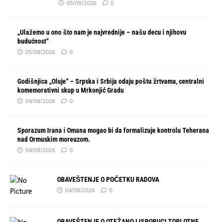
05/08/2026
0
„Ulažemo u ono što nam je najvrednije – našu decu i njihovu
budućnost“
05/08/2026
0
Godišnjica „Oluje“ – Srpska i Srbija odaju poštu žrtvama, centralni
komemorativni skup u Mrkonjić Gradu
04/08/2026
0
Sporazum Irana i Omana mogao bi da formalizuje kontrolu Teherana
nad Ormuskim moreuzom.
04/08/2026
0
OBAVEŠTENJE O POČETKU RADOVA
04/08/2026
0
OBAVEŠTENJE O OTEŽANOJ ISPORUCI TOPLOTNE