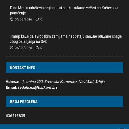
Dino Merlin oduševio region – tri spektakularne večeri na Koševu za
pamćenje
06/08/2026
0
Tramp kaže da evropskim zemljama nedostaju snažne oružane snage
zbog oslanjanja na SAD.
06/08/2026
0
KONTAKT INFO
Adresa:
Jasmina 100, Sremska Kamenica, Novi Sad, Srbija
Email:
redakcija@balkantv.rs
BROJ PREGLEDA
636593835