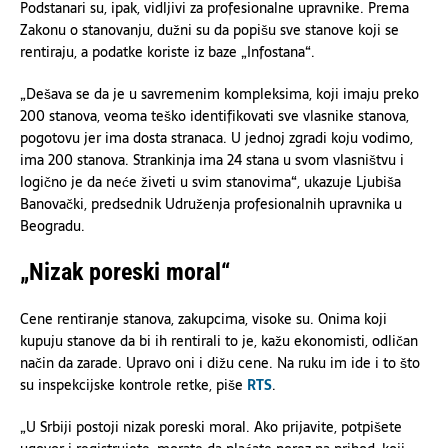
Podstanari su, ipak, vidljivi za profesionalne upravnike. Prema
Zakonu o stanovanju, dužni su da popišu sve stanove koji se
rentiraju, a podatke koriste iz baze „Infostana“.
„Dešava se da je u savremenim kompleksima, koji imaju preko
200 stanova, veoma teško identifikovati sve vlasnike stanova,
pogotovu jer ima dosta stranaca. U jednoj zgradi koju vodimo,
ima 200 stanova. Strankinja ima 24 stana u svom vlasništvu i
logično je da neće živeti u svim stanovima“, ukazuje Ljubiša
Banovački, predsednik Udruženja profesionalnih upravnika u
Beogradu.
„Nizak poreski moral“
Cene rentiranje stanova, zakupcima, visoke su. Onima koji
kupuju stanove da bi ih rentirali to je, kažu ekonomisti, odličan
način da zarade. Upravo oni i dižu cene. Na ruku im ide i to što
su inspekcijske kontrole retke, piše
RTS
.
„U Srbiji postoji nizak poreski moral. Ako prijavite, potpišete