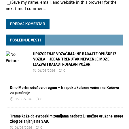
Save my name, email, and website in this browser for the
next time I comment.
POSLEDNJE VESTI
UPOZORENJE VOZAČIMA: NE BACAJTE OPUŠKE IZ
VOZILA – JEDAN TRENUTAK NEPAŽNJE MOŽE
IZAZVATI KATASTROFALAN POŽAR
06/08/2026
0
Dino Merlin oduševio region – tri spektakularne večeri na Koševu
za pamćenje
06/08/2026
0
Tramp kaže da evropskim zemljama nedostaju snažne oružane snage
zbog oslanjanja na SAD.
06/08/2026
0