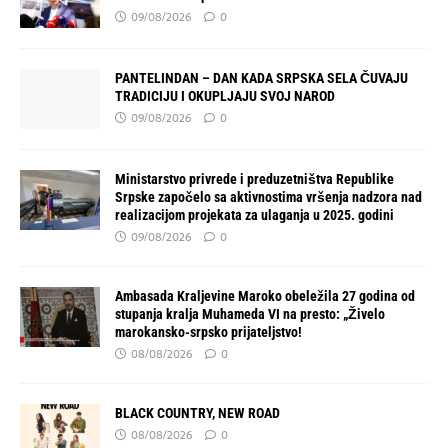
09/08/2026
0
PANTELINDAN – DAN KADA SRPSKA SELA ČUVAJU
TRADICIJU I OKUPLJAJU SVOJ NAROD
09/08/2026
0
Ministarstvo privrede i preduzetništva Republike
Srpske započelo sa aktivnostima vršenja nadzora nad
realizacijom projekata za ulaganja u 2025. godini
09/08/2026
0
Ambasada Kraljevine Maroko obeležila 27 godina od
stupanja kralja Muhameda VI na presto: „Živelo
marokansko-srpsko prijateljstvo!
08/08/2026
0
BLACK COUNTRY, NEW ROAD
08/08/2026
0