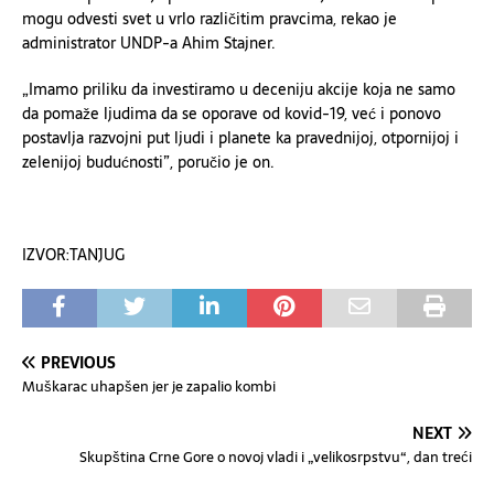
mogu odvesti svet u vrlo različitim pravcima, rekao je
administrator UNDP-a Ahim Stajner.
„Imamo priliku da investiramo u deceniju akcije koja ne samo
da pomaže ljudima da se oporave od kovid-19, već i ponovo
postavlja razvojni put ljudi i planete ka pravednijoj, otpornijoj i
zelenijoj budućnosti”, poručio je on.
IZVOR:TANJUG
PREVIOUS
Muškarac uhapšen jer je zapalio kombi
NEXT
Skupština Crne Gore o novoj vladi i „velikosrpstvu“, dan treći