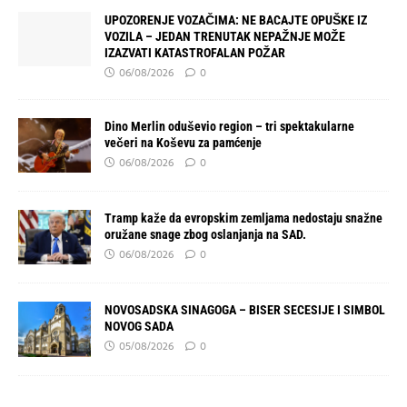
UPOZORENJE VOZAČIMA: NE BACAJTE OPUŠKE IZ
VOZILA – JEDAN TRENUTAK NEPAŽNJE MOŽE
IZAZVATI KATASTROFALAN POŽAR
06/08/2026
0
Dino Merlin oduševio region – tri spektakularne
večeri na Koševu za pamćenje
06/08/2026
0
Tramp kaže da evropskim zemljama nedostaju snažne
oružane snage zbog oslanjanja na SAD.
06/08/2026
0
NOVOSADSKA SINAGOGA – BISER SECESIJE I SIMBOL
NOVOG SADA
05/08/2026
0