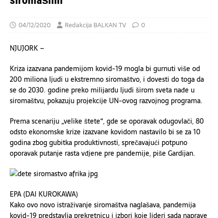
siromašnih
04/12/2020
Redakcija BALKAN TV
0
NJUJORK –
Kriza izazvana pandemijom kovid-19 mogla bi gurnuti više od
200 miliona ljudi u ekstremno siromaštvo, i dovesti do toga da
se do 2030. godine preko milijardu ljudi širom sveta nađe u
siromaštvu, pokazuju projekcije UN-ovog razvojnog programa.
Prema scenariju „velike štete“, gde se oporavak odugovlači, 80
odsto ekonomske krize izazvane kovidom nastavilo bi se za 10
godina zbog gubitka produktivnosti, sprečavajući potpuno
oporavak putanje rasta vđjene pre pandemije, piše Gardijan.
EPA (DAI KUROKAWA)
Kako ovo novo istraživanje siromaštva naglašava, pandemija
kovid-19 predstavlja prekretnicu i izbori koje lideri sada naprave