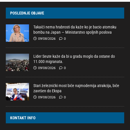
POSLEDNJE OBJAVE
Takaiči nema hrabrosti da kaže ko je bacio atomsku
bombu na Japan — Ministarstvo spoljnih poslova
09/08/2026
0
Lider Seute kaže da bi u gradu moglo da ostane do
11.000 migranata.
09/08/2026
0
Stari železnički most biće najmodernija atrakcija, biće
završen do Ekspa
09/08/2026
0
KONTAKT INFO