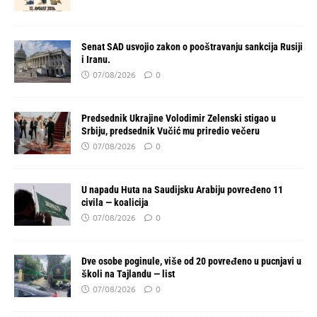
Senat SAD usvojio zakon o pooštravanju sankcija Rusiji
i Iranu.
07/08/2026
0
Predsednik Ukrajine Volodimir Zelenski stigao u
Srbiju, predsednik Vučić mu priredio večeru
07/08/2026
0
U napadu Huta na Saudijsku Arabiju povređeno 11
civila — koalicija
07/08/2026
0
Dve osobe poginule, više od 20 povređeno u pucnjavi u
školi na Tajlandu — list
07/08/2026
0