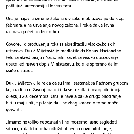
poštujući autonomiju Univerziteta.
Ona je najavila izmene Zakona o visokom obrazovanju do kraja
februara, a ne usvajanje novog zakona, i rekla da će javna
rasprava početi u decembru.
Govoreći o produženju roka za akreditaciju visokoškolskih
ustanova, Dukić Mijatović je predložila da Konus, Nacionalno
telo za akreditaciju i Nacionalni savet za visoko obrazovanje,
upute jedinstven dopis Ministarstvu, koje je spremno da im
izađe u susret.
Dukić Mijatović je rekla da su imali sastanak sa Radnom grupom
koja radi na državnoj maturi i da se rezultati prvog pilotiranja
očekuju 20. decembra. Ona je navela da će drugo pilotiranje
biti u maju, ali je pitanje da li se zbog korone o tome može
govoriti.
„Imamo nekoliko nepoznatih i ne možemo jasno sagledeti
situaciju, da li to treba odložiti ili ići na novo pilotiranje,