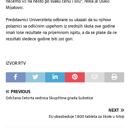
nećemo ići na nešto po svaku cenu i silu“, rekla je Dukić
Mijatović.
Predstavnici Univerziteta odbrane su ukazali da su njihovi
polaznici sa odličnim uspehom iz srednjih škola ove godine
imali loše rezultate na prijemnom ispitu, a da se plaše da će
rezultati sledeće godine biti još gori.
IZVOR:RTV
PREVIOUS
Održana četvrta sednica Skupštine grada Subotice
NEXT
EU obezbeđuje 1.800 tableta za škole u Srbiji