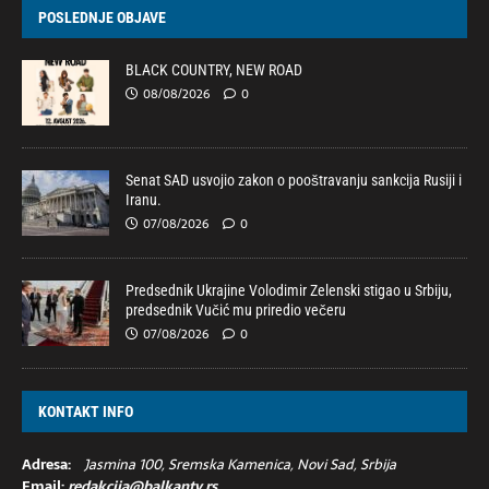
POSLEDNJE OBJAVE
BLACK COUNTRY, NEW ROAD
08/08/2026
0
Senat SAD usvojio zakon o pooštravanju sankcija Rusiji i
Iranu.
07/08/2026
0
Predsednik Ukrajine Volodimir Zelenski stigao u Srbiju,
predsednik Vučić mu priredio večeru
07/08/2026
0
KONTAKT INFO
Adresa:
Jasmina 100, Sremska Kamenica, Novi Sad, Srbija
Email:
redakcija@balkantv.rs