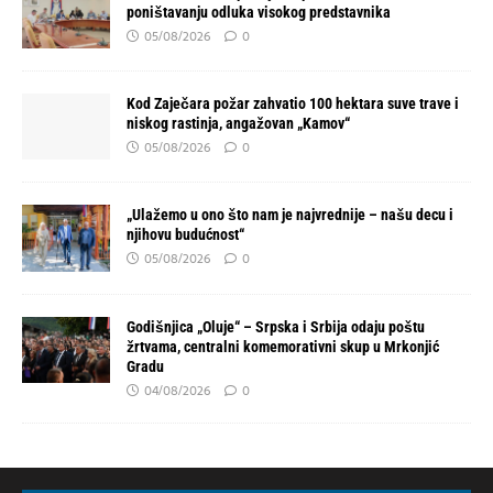
poništavanju odluka visokog predstavnika
05/08/2026
0
Kod Zaječara požar zahvatio 100 hektara suve trave i
niskog rastinja, angažovan „Kamov“
05/08/2026
0
„Ulažemo u ono što nam je najvrednije – našu decu i
njihovu budućnost“
05/08/2026
0
Godišnjica „Oluje“ – Srpska i Srbija odaju poštu
žrtvama, centralni komemorativni skup u Mrkonjić
Gradu
04/08/2026
0