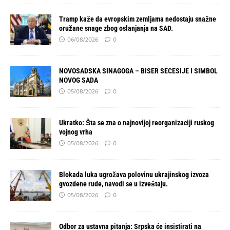
Tramp kaže da evropskim zemljama nedostaju snažne
oružane snage zbog oslanjanja na SAD.
06/08/2026
0
NOVOSADSKA SINAGOGA – BISER SECESIJE I SIMBOL
NOVOG SADA
05/08/2026
0
Ukratko: Šta se zna o najnovijoj reorganizaciji ruskog
vojnog vrha
05/08/2026
0
Blokada luka ugrožava polovinu ukrajinskog izvoza
gvozdene rude, navodi se u izveštaju.
05/08/2026
0
Odbor za ustavna pitanja: Srpska će insistirati na