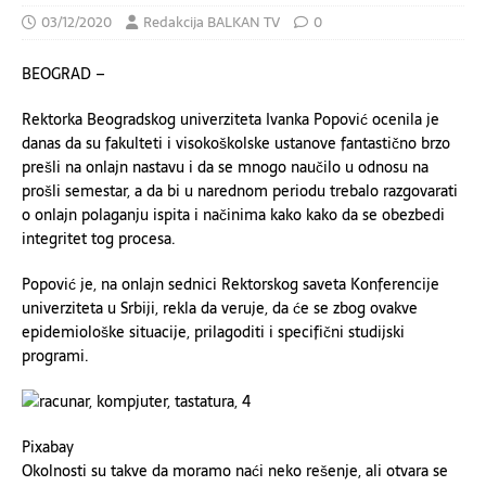
03/12/2020
Redakcija BALKAN TV
0
BEOGRAD –
Rektorka Beogradskog univerziteta Ivanka Popović ocenila je
danas da su fakulteti i visokoškolske ustanove fantastično brzo
prešli na onlajn nastavu i da se mnogo naučilo u odnosu na
prošli semestar, a da bi u narednom periodu trebalo razgovarati
o onlajn polaganju ispita i načinima kako kako da se obezbedi
integritet tog procesa.
Popović je, na onlajn sednici Rektorskog saveta Konferencije
univerziteta u Srbiji, rekla da veruje, da će se zbog ovakve
epidemiološke situacije, prilagoditi i specifični studijski
programi.
Pixabay
Okolnosti su takve da moramo naći neko rešenje, ali otvara se