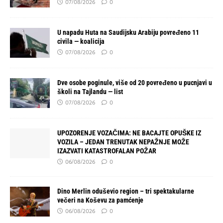
07/08/2026
0
U napadu Huta na Saudijsku Arabiju povređeno 11
civila — koalicija
07/08/2026
0
Dve osobe poginule, više od 20 povređeno u pucnjavi u
školi na Tajlandu — list
07/08/2026
0
UPOZORENJE VOZAČIMA: NE BACAJTE OPUŠKE IZ
VOZILA – JEDAN TRENUTAK NEPAŽNJE MOŽE
IZAZVATI KATASTROFALAN POŽAR
06/08/2026
0
Dino Merlin oduševio region – tri spektakularne
večeri na Koševu za pamćenje
06/08/2026
0