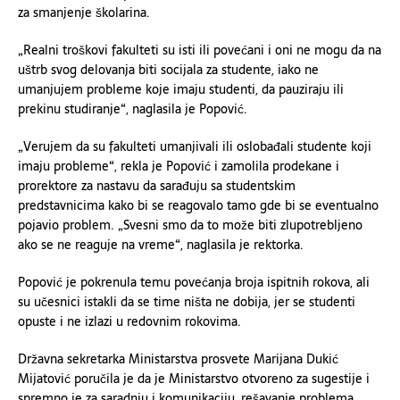
za smanjenje školarina.
„Realni troškovi fakulteti su isti ili povećani i oni ne mogu da na
uštrb svog delovanja biti socijala za studente, iako ne
umanjujem probleme koje imaju studenti, da pauziraju ili
prekinu studiranje“, naglasila je Popović.
„Verujem da su fakulteti umanjivali ili oslobađali studente koji
imaju probleme“, rekla je Popović i zamolila prodekane i
prorektore za nastavu da sarađuju sa studentskim
predstavnicima kako bi se reagovalo tamo gde bi se eventualno
pojavio problem. „Svesni smo da to može biti zlupotrebljeno
ako se ne reaguje na vreme“, naglasila je rektorka.
Popović je pokrenula temu povećanja broja ispitnih rokova, ali
su učesnici istakli da se time ništa ne dobija, jer se studenti
opuste i ne izlazi u redovnim rokovima.
Državna sekretarka Ministarstva prosvete Marijana Dukić
Mijatović poručila je da je Ministarstvo otvoreno za sugestije i
spremno je za saradnju i komunikaciju, rešavanje problema,