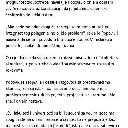
mogućnost zloupotreba, navela je Popović o onlajn odbrani
završnih radova, uz konstataciju da je pitanje akademske
čestitosti vrlo krhki sistem.
„Ako nađemo odgovarajuće rešenje za minimalni rizik po
integritet tog polaganja, ne bi bio problem“, rekla je Popović i
najavila da će tim povodom biti upućen dopis Ministarstvu
prosvete, nauke i tehnološkog razvoja.
Ona je dodala da su problem i rokovi univerziteta i fakulteta za
akreditaciju, pa bi trebalo videti sa Ministarstvom šta sa tim
rokovima.
Popović je saopštila i detalje razgovora sa predstavnicima
Skonusa, koji su istakli da nastavni proces nije bio pun u
prošlom semestru, ili da pojedini profesori nisu razumeli šta
znači onlajn nastava.
„Svi fakulteti i univerziteti su bili suočeni sa većim izdacima
zbog uviđenja onlajn nastave, a javnost to ne prepoznaje kao
realnost kada su u pitanju fakulteti“, istakla je ona o zahtevima