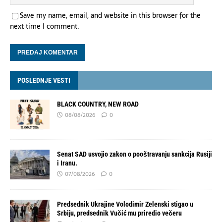
Save my name, email, and website in this browser for the
next time I comment.
POSLEDNJE VESTI
BLACK COUNTRY, NEW ROAD
08/08/2026
0
Senat SAD usvojio zakon o pooštravanju sankcija Rusiji
i Iranu.
07/08/2026
0
Predsednik Ukrajine Volodimir Zelenski stigao u
Srbiju, predsednik Vučić mu priredio večeru