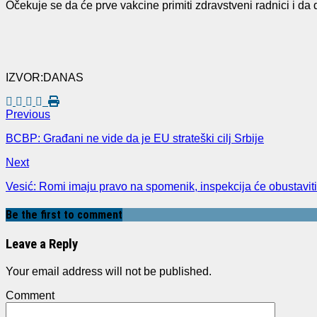
Očekuje se da će prve vakcine primiti zdravstveni radnici i da 
IZVOR:DANAS
Previous
BCBP: Građani ne vide da je EU strateški cilj Srbije
Next
Vesić: Romi imaju pravo na spomenik, inspekcija će obustaviti
Be the first to comment
Leave a Reply
Your email address will not be published.
Comment