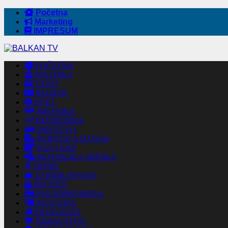
Početna
Marketing
IMPRESUM
POČETNA
POLITIKA
VESTI
REGION
SVET
HRONIKA
EKONOMIJA
DRUŠTVO
SUBOTICA DANAS
NOVI SAD
REPUBLIKA SRPSKA
SPORT
ZANIMLJIVOSTI
RECEPTI
POLJOPRIVREDA
KULTURA
EKOLOGIJA
ZDRAVSTVO