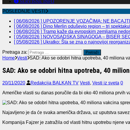
SERVISNE INFO
POSLEDNJE VESTI
[ 06/08/2026 ]
UPOZORENJE VOZAČIMA: NE BACAJTE
[ 06/08/2026 ]
Dino Merlin oduševio region – tri spekta
[ 06/08/2026 ]
Tramp kaže da evropskim zemljama nedos
[ 05/08/2026 ]
NOVOSADSKA SINAGOGA – BISER SEC
[ 05/08/2026 ]
Ukratko: Šta se zna o najnovijoj reorganiz
Pretraga za:
Home
Vesti
SAD: Ako se odobri hitna upotreba, 40 miliona va
SAD: Ako se odobri hitna upotreba, 40 milion
20/11/2020
Redakcija BALKAN TV
Vesti
,
Vesti iz sveta
0
Američke vlasti su danas poručile da bi oko 40 miliona prvih 
Najavljeno je da će svaka američka država, uz uputstva saveznih 
Kompanija Fajzer je zatražila od vlasti hitnu upotrebu njene 