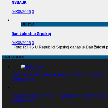
NSBAJK
04/08/2026
0
Društvo
Dan žalosti u Srpskoj
04/08/2026
0
Foto: RTRS U Republici Srpskoj danas je Dan žalosti po
POSLEDNJE OBJAVE
UPOZORENJE VOZAČIMA: NE BACAJTE OPUŠKE IZ VOZILA –
06/08/2026
0
Dino Merlin oduševio region – tri spektakularne večeri na Koše
06/08/2026
0