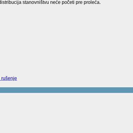
distribucija stanovništvu neće početi pre proleća.
 rušenje