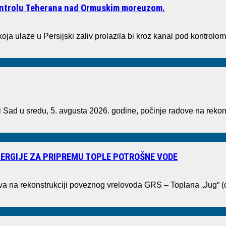
kontrolu Teherana nad Ormuskim moreuzom.
oja ulaze u Persijski zaliv prolazila bi kroz kanal pod kontrolom
ad u sredu, 5. avgusta 2026. godine, počinje radove na rekons
ERGIJE ZA PRIPREMU TOPLE POTROŠNE VODE
ova na rekonstrukciji poveznog vrelovoda GRS – Toplana „Jug“ 