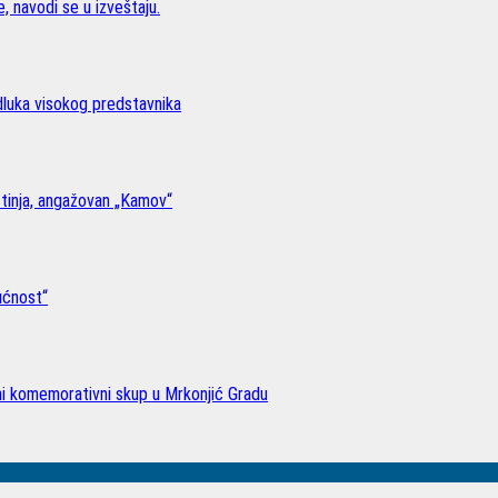
, navodi se u izveštaju.
odluka visokog predstavnika
stinja, angažovan „Kamov“
ućnost“
lni komemorativni skup u Mrkonjić Gradu