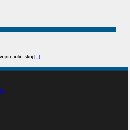
vojno-policijskoj
[...]
AR