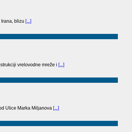
 Irana, blizu
[...]
trukciji vrelovodne mreže i
[...]
(od Ulice Marka Miljanova
[...]