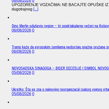
06/08/2026
0
UPOZORENJE VOZAČIMA: NE BACAJTE OPUŠKE IZ VO
dugotrajnog
[...]
Dino Merlin oduševio region – tri spektakularne večeri na Koše
06/08/2026
0
Tramp kaže da evropskim zemljama nedostaju snažne oružane sn
06/08/2026
0
NOVOSADSKA SINAGOGA – BISER SECESIJE I SIMBOL NOVOG
05/08/2026
0
Ukratko: Šta se zna o najnovijoj reorganizaciji ruskog vojnog vrh
05/08/2026
0