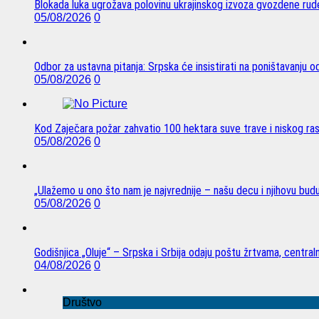
Blokada luka ugrožava polovinu ukrajinskog izvoza gvozdene rude
05/08/2026
0
Odbor za ustavna pitanja: Srpska će insistirati na poništavanju 
05/08/2026
0
Kod Zaječara požar zahvatio 100 hektara suve trave i niskog ra
05/08/2026
0
„Ulažemo u ono što nam je najvrednije – našu decu i njihovu bud
05/08/2026
0
Godišnjica „Oluje“ – Srpska i Srbija odaju poštu žrtvama, centra
04/08/2026
0
Društvo