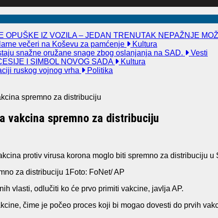
 OPUŠKE IZ VOZILA – JEDAN TRENUTAK NEPAŽNJE MO
kularne večeri na Koševu za pamćenje
Kultura
taju snažne oružane snage zbog oslanjanja na SAD.
Vesti
ESIJE I SIMBOL NOVOG SADA
Kultura
aciji ruskog vojnog vrha
Politika
kcina spremno za distribuciju
a vakcina spremno za distribuciju
vakcina protiv virusa korona moglo biti spremno za distribuciju
Foto: FoNet/ AP
vlasti, odlučiti ko će prvo primiti vakcine, javlja AP.
vakcine, čime je počeo proces koji bi mogao dovesti do prvih v