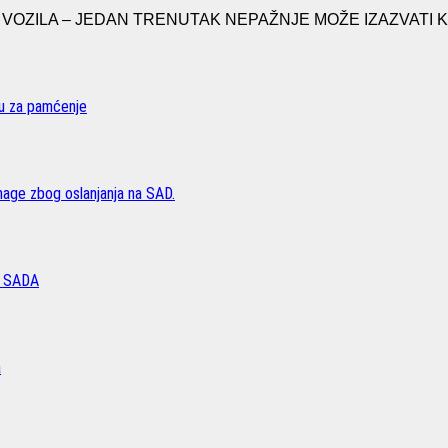
ZILA – JEDAN TRENUTAK NEPAŽNJE MOŽE IZAZVATI KATA
vu za pamćenje
age zbog oslanjanja na SAD.
 SADA
a