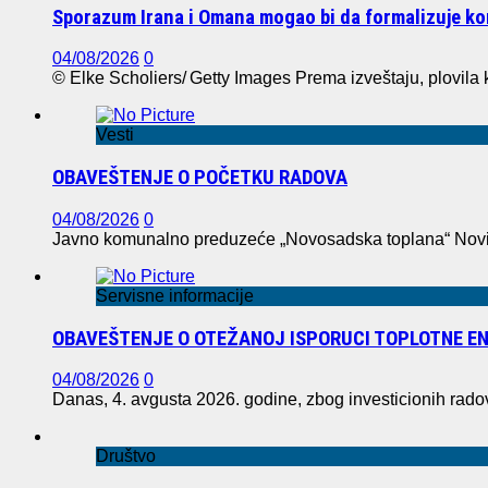
Sporazum Irana i Omana mogao bi da formalizuje 
04/08/2026
0
© Elke Scholiers/ Getty Images Prema izveštaju, plovila k
Vesti
OBAVEŠTENJE O POČETKU RADOVA
04/08/2026
0
Javno komunalno preduzeće „Novosadska toplana“ Novi S
Servisne informacije
OBAVEŠTENJE O OTEŽANOJ ISPORUCI TOPLOTNE EN
04/08/2026
0
Danas, 4. avgusta 2026. godine, zbog investicionih rad
Društvo