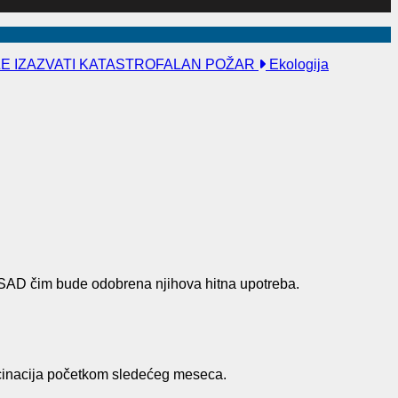
ŽE IZAZVATI KATASTROFALAN POŽAR
Ekologija
 u SAD čim bude odobrena njihova hitna upotreba.
akcinacija početkom sledećeg meseca.