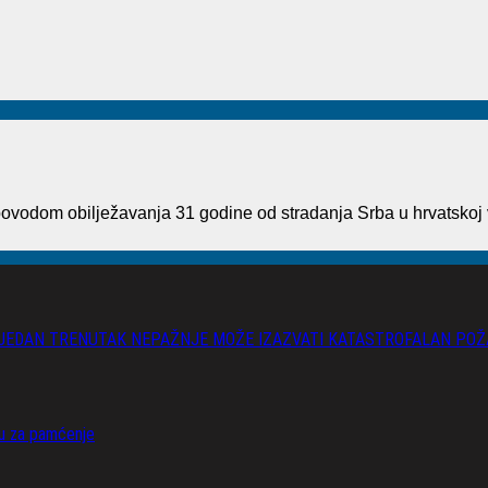
vodom obilježavanja 31 godine od stradanja Srba u hrvatskoj 
 JEDAN TRENUTAK NEPAŽNJE MOŽE IZAZVATI KATASTROFALAN POŽ
vu za pamćenje