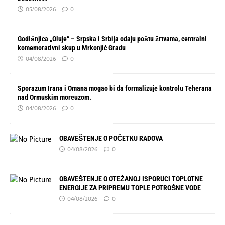
05/08/2026
0
Godišnjica „Oluje“ – Srpska i Srbija odaju poštu žrtvama, centralni
komemorativni skup u Mrkonjić Gradu
04/08/2026
0
Sporazum Irana i Omana mogao bi da formalizuje kontrolu Teherana
nad Ormuskim moreuzom.
04/08/2026
0
OBAVEŠTENJE O POČETKU RADOVA
04/08/2026
0
OBAVEŠTENJE O OTEŽANOJ ISPORUCI TOPLOTNE
ENERGIJE ZA PRIPREMU TOPLE POTROŠNE VODE
04/08/2026
0