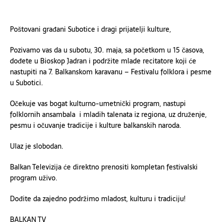
Poštovani građani Subotice i dragi prijatelji kulture,
Pozivamo vas da u subotu, 30. maja, sa početkom u 15 časova,
dođete u
Bioskop Jadran
i podržite mlade recitatore koji će
nastupiti na 7. Balkanskom karavanu – Festivalu folklora i pesme
u Subotici.
Očekuje vas bogat kulturno-umetnički program, nastupi
folklornih ansambala i mladih talenata iz regiona, uz druženje,
pesmu i očuvanje tradicije i kulture balkanskih naroda.
Ulaz je slobodan.
Balkan Televizija
će direktno prenositi kompletan festivalski
program uživo.
Dođite da zajedno podržimo mladost, kulturu i tradiciju!
BALKAN TV