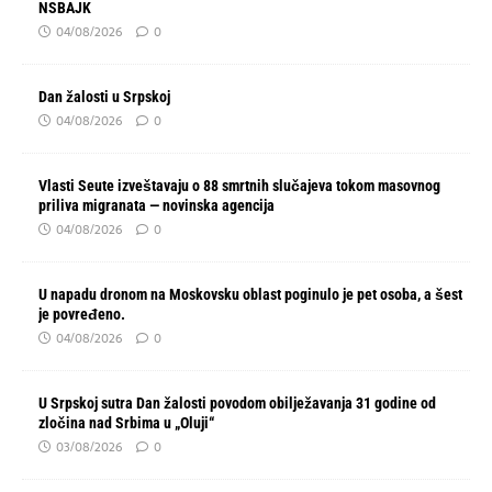
NSBAJK
04/08/2026
0
Dan žalosti u Srpskoj
04/08/2026
0
Vlasti Seute izveštavaju o 88 smrtnih slučajeva tokom masovnog
priliva migranata — novinska agencija
04/08/2026
0
U napadu dronom na Moskovsku oblast poginulo je pet osoba, a šest
je povređeno.
04/08/2026
0
U Srpskoj sutra Dan žalosti povodom obilježavanja 31 godine od
zločina nad Srbima u „Oluji“
03/08/2026
0