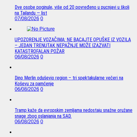
Dve osobe poginule, više od 20 povređeno u pucnjavi u školi
na Tajlandu — list
07/08/2026
0
UPOZORENJE VOZAČIMA: NE BACAJTE OPUŠKE IZ VOZILA
– JEDAN TRENUTAK NEPAŽNJE MOŽE IZAZVATI
KATASTROFALAN POŽAR
06/08/2026
0
Dino Merlin oduševio region – tri spektakularne večeri na
Koševu za pamćenje
06/08/2026
0
Tramp kaže da evropskim zemljama nedostaju snažne oružane
snage zbog oslanjanja na SAD.
06/08/2026
0