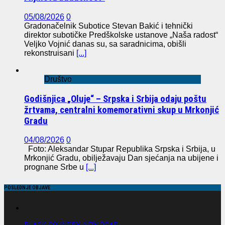
05/08/2026
0
Gradonačelnik Subotice Stevan Bakić i tehnički
direktor subotičke Predškolske ustanove „Naša radost“
Veljko Vojnić danas su, sa saradnicima, obišli
rekonstruisani
[...]
Društvo
Godišnjica „Oluje“ – Srpska i Srbija odaju poštu
žrtvama, centralni komemorativni skup u Mrkonjić
Gradu
04/08/2026
0
Foto: Aleksandar Stupar Republika Srpska i Srbija, u
Mrkonjić Gradu, obilježavaju Dan sjećanja na ubijene i
prognane Srbe u
[...]
POSLEDNJE OBJAVE