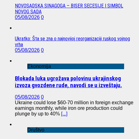
NOVOSADSKA SINAGOGA – BISER SECESIJE I SIMBOL
NOVOG SADA
05/08/2026
0
Ukratko: Šta se zna o najnovijoj reorganizaciji ruskog vojnog
vrha
05/08/2026
0
Ekonomija
Blokada luka ugrožava polovinu ukrajinskog
izvoza gvozdene rude, navodi se u izveštaju.
05/08/2026
0
Ukraine could lose $60-70 million in foreign exchange
earnings monthly, while iron ore production could
plunge by up to 40%
[...]
Društvo