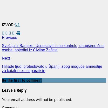
IZVOR:
N1
Previous
Svećlja iz Banjske: Uspostavili smo kontrolu, uhapšeno šest
osoba, pojedini iz Civilne Zaštite
Next
Hiljade ljudi protestovalo u Španiji zbog moguće amnestije
za katalonske separatiste
Be the first to comment
Leave a Reply
Your email address will not be published.
Comment