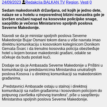
24/09/2023
Redakcija BALKAN TV
Region
,
Vesti
0
Sedam makedonskih državljana, od kojih je jedno dete,
nalaze se u hotelu u neposrednoj blizini manastira gde je
izvršen oružani napad na kosovske policijske snage,
saopštilo je večeras Ministarsrvo spoljnih poslova
Severne Makedonije.
Navodi se da je ministar spoljnih poslova Severne
Makedonije Bujar Osmani tokom dana u više navrata imao
direktnu komunikaciju s kosovskom koleginicom Donikom
Gervala-Švarc i da trenutno kosovska policija obezbeđuje
hotel u kojem borave makedonski građani, odakle se
očekuje da budu poslati kući.
Dodaje se da je Ambasada Severne Makedonije u Prištini u
komunikaciji sa predstavnicima Ministarstva unutrašnjih
poslova Kosova i u direktnoj komunikaciji sa makedonskim
građanima.
„Predstavnici Ambasade ostaju u stalnoj i direktnoj
komunikaciji sa našim građanima i kosovskom policijom do
potpunog završetka njihovog transfera“, piše u saopštenju
Ministarstva spoljnih poslova Severne Makedonije.