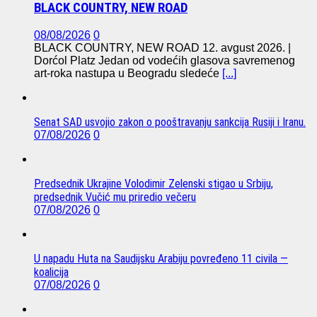
BLACK COUNTRY, NEW ROAD
08/08/2026
0
BLACK COUNTRY, NEW ROAD 12. avgust 2026. |
Dorćol Platz Jedan od vodećih glasova savremenog
art-roka nastupa u Beogradu sledeće
[...]
Senat SAD usvojio zakon o pooštravanju sankcija Rusiji i Iranu.
07/08/2026
0
Predsednik Ukrajine Volodimir Zelenski stigao u Srbiju,
predsednik Vučić mu priredio večeru
07/08/2026
0
U napadu Huta na Saudijsku Arabiju povređeno 11 civila —
koalicija
07/08/2026
0