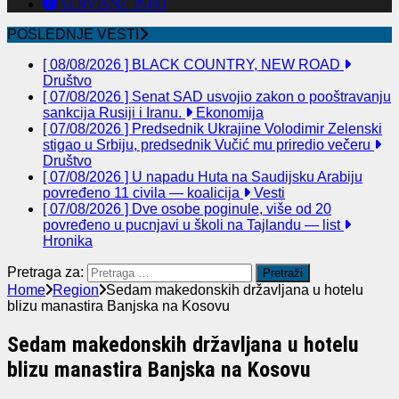
SERVISNE INFO
POSLEDNJE VESTI
[ 08/08/2026 ]
BLACK COUNTRY, NEW ROAD
Društvo
[ 07/08/2026 ]
Senat SAD usvojio zakon o pooštravanju
sankcija Rusiji i Iranu.
Ekonomija
[ 07/08/2026 ]
Predsednik Ukrajine Volodimir Zelenski
stigao u Srbiju, predsednik Vučić mu priredio večeru
Društvo
[ 07/08/2026 ]
U napadu Huta na Saudijsku Arabiju
povređeno 11 civila — koalicija
Vesti
[ 07/08/2026 ]
Dve osobe poginule, više od 20
povređeno u pucnjavi u školi na Tajlandu — list
Hronika
Pretraga za:
Home
Region
Sedam makedonskih državljana u hotelu
blizu manastira Banjska na Kosovu
Sedam makedonskih državljana u hotelu
blizu manastira Banjska na Kosovu