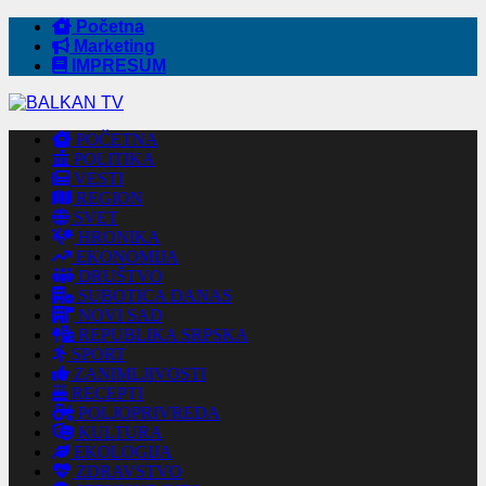
Početna
Marketing
IMPRESUM
POČETNA
POLITIKA
VESTI
REGION
SVET
HRONIKA
EKONOMIJA
DRUŠTVO
SUBOTICA DANAS
NOVI SAD
REPUBLIKA SRPSKA
SPORT
ZANIMLJIVOSTI
RECEPTI
POLJOPRIVREDA
KULTURA
EKOLOGIJA
ZDRAVSTVO