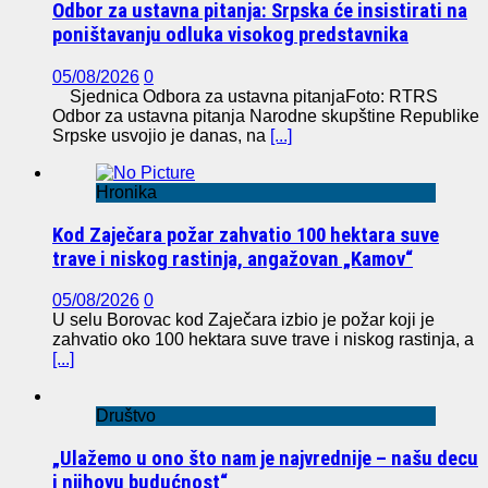
Odbor za ustavna pitanja: Srpska će insistirati na
poništavanju odluka visokog predstavnika
05/08/2026
0
Sjednica Odbora za ustavna pitanjaFoto: RTRS
Odbor za ustavna pitanja Narodne skupštine Republike
Srpske usvojio je danas, na
[...]
Hronika
Kod Zaječara požar zahvatio 100 hektara suve
trave i niskog rastinja, angažovan „Kamov“
05/08/2026
0
U selu Borovac kod Zaječara izbio je požar koji je
zahvatio oko 100 hektara suve trave i niskog rastinja, a
[...]
Društvo
„Ulažemo u ono što nam je najvrednije – našu decu
i njihovu budućnost“