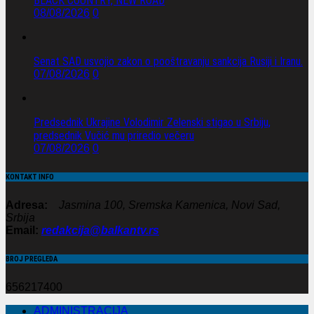
BLACK COUNTRY, NEW ROAD
08/08/2026
0
Senat SAD usvojio zakon o pooštravanju sankcija Rusiji i Iranu.
07/08/2026
0
Predsednik Ukrajine Volodimir Zelenski stigao u Srbiju,
predsednik Vučić mu priredio večeru
07/08/2026
0
KONTAKT INFO
Adresa:
Jasmina 100, Sremska Kamenica, Novi Sad,
Srbija
Email:
redakcija@balkantv.rs
BROJ PREGLEDA
656217400
ADMINISTRACIJA