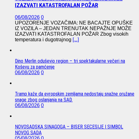
IZAZVATI KATASTROFALAN POŽAR
06/08/2026
0
UPOZORENJE VOZAČIMA: NE BACAJTE OPUŠKE
IZ VOZILA – JEDAN TRENUTAK NEPAŽNJE MOŽE
IZAZVATI KATASTROFALAN POŽAR Zbog visokih
temperatura i dugotrajnog
[...]
Dino Merlin oduševio region – tri spektakularne večeri na
Koševu za pamćenje
06/08/2026
0
Tramp kaže da evropskim zemljama nedostaju snažne oružane
snage zbog oslanjanja na SAD.
06/08/2026
0
NOVOSADSKA SINAGOGA – BISER SECESIJE I SIMBOL
NOVOG SADA
05/08/2026
0