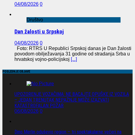
04/08/2026
0
Društvo
Dan žalosti u Srpskoj
04/08/2026
0
Foto: RTRS U Republici Srpskoj danas je Dan žalosti
povodom obilježavanja 31 godine od stradanja Srba u
hrvatskoj vojno-policijskoj
[...]
POSLEDNJE OBJAVE
UPOZORENJE VOZAČIMA: NE BACAJTE OPUŠKE IZ VOZILA
– JEDAN TRENUTAK NEPAŽNJE MOŽE IZAZVATI
KATASTROFALAN POŽAR
06/08/2026
0
Dino Merlin oduševio region – tri spektakularne večeri na