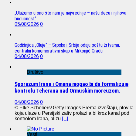
„Ulažemo u ono što nam je najvrednije – našu decu i njihovu
budućnost“
05/08/2026
0
Godišnjica „Oluje“ – Srpska i Srbija odaju poštu žrtvama,
centralni komemorativni skup u Mrkonjić Gradu
04/08/2026
0
Društvo
Sporazum Irana i Omana mogao bi da formalizuje
kontrolu Teherana nad Ormuskim moreuzom.
04/08/2026
0
© Elke Scholiers/ Getty Images Prema izveštaju, plovila
koja ulaze u Persijski zaliv prolazila bi kroz kanal pod
kontrolom Irana, blizu
[...]
Vesti