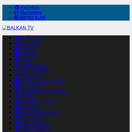
Početna
Marketing
IMPRESUM
POČETNA
POLITIKA
VESTI
REGION
SVET
HRONIKA
EKONOMIJA
DRUŠTVO
SUBOTICA DANAS
NOVI SAD
REPUBLIKA SRPSKA
SPORT
ZANIMLJIVOSTI
RECEPTI
POLJOPRIVREDA
KULTURA
EKOLOGIJA
ZDRAVSTVO