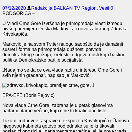
07/12/2020
Redakcija BALKAN TV
Region
,
Vesti
0
PODGORICA –
U Vladi Crne Gore izvršena je primopredaja vlasti između
bivšeg premijera Duška Markovića i novoizabranog Zdravka
Krivokapića.
Marković je na svom Tviter nalogu saopštio da je današnji
susret i formalna primopredaja dužnosti potvrda
demokratskog sadržaja, zrelosti i odgovornosti koju baštini
politika Demokratske partije socijalista.
„Nadajmo se da će ova vlada raditi u interesu Crne Gore i
svih njenih građana“, napisao je Marković.
EPA-EFE (Boris Pejović)
Nova vlada Crne Gore izabrana je u petak glasovima
parlamentarne većine, koju čine tri koalicione liste.
Tokom trodnevne rasprave o ekspozeu Krivokapića i članova
njegovog kabineta gotovo podjednako su je kritikovali i
poslanici opozicije i parlamentarne većine, ali je nova vlada