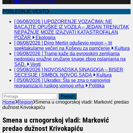
SERVISNE INFO
POSLEDNJE VESTI
[ 06/08/2026 ]
UPOZORENJE VOZAČIMA: NE
BACAJTE OPUŠKE IZ VOZILA – JEDAN TRENUTAK
NEPAŽNJE MOŽE IZAZVATI KATASTROFALAN
POŽAR
Ekologija
[ 06/08/2026 ]
Dino Merlin oduševio region – tri
spektakularne večeri na Koševu za pamćenje
Kultura
[ 06/08/2026 ]
Tramp kaže da evropskim zemljama
nedostaju snažne oružane snage zbog oslanjanja na
SAD.
Vesti
[ 05/08/2026 ]
NOVOSADSKA SINAGOGA – BISER
SECESIJE I SIMBOL NOVOG SADA
Kultura
[ 05/08/2026 ]
Ukratko: Šta se zna o najnovijoj
reorganizaciji ruskog vojnog vrha
Politika
Pretraga
za:
Home
Region
Smena u crnogorskoj vladi: Marković predao
dužnost Krivokapiću
Smena u crnogorskoj vladi: Marković
predao dužnost Krivokapiću