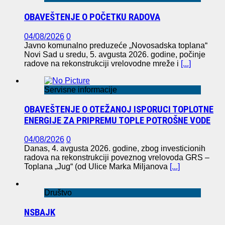
OBAVEŠTENJE O POČETKU RADOVA
04/08/2026
0
Javno komunalno preduzeće „Novosadska toplana“
Novi Sad u sredu, 5. avgusta 2026. godine, počinje
radove na rekonstrukciji vrelovodne mreže i
[...]
Servisne informacije
OBAVEŠTENJE O OTEŽANOJ ISPORUCI TOPLOTNE
ENERGIJE ZA PRIPREMU TOPLE POTROŠNE VODE
04/08/2026
0
Danas, 4. avgusta 2026. godine, zbog investicionih
radova na rekonstrukciji poveznog vrelovoda GRS –
Toplana „Jug“ (od Ulice Marka Miljanova
[...]
Društvo
NSBAJK