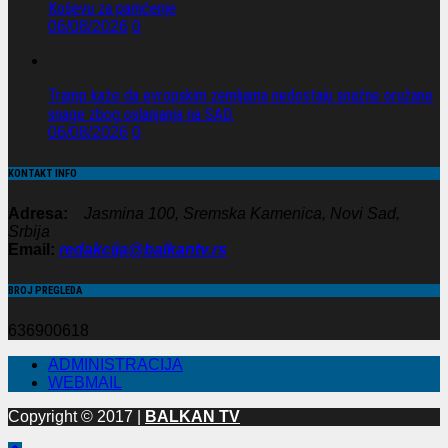
Koševu za pamćenje
06/08/2026
0
Tramp kaže da evropskim zemljama nedostaju snažne oružane
snage zbog oslanjanja na SAD.
06/08/2026
0
KONTAKT INFO
Adresa:
Jasmina 100, Sremska Kamenica, Novi Sad,
Srbija
Email:
redakcija@balkantv.rs
BROJ PREGLEDA
636900618
ADMINISTRACIJA
WEBMAIL
Copyright © 2017 |
BALKAN TV