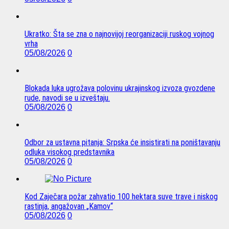
Ukratko: Šta se zna o najnovijoj reorganizaciji ruskog vojnog
vrha
05/08/2026
0
Blokada luka ugrožava polovinu ukrajinskog izvoza gvozdene
rude, navodi se u izveštaju.
05/08/2026
0
Odbor za ustavna pitanja: Srpska će insistirati na poništavanju
odluka visokog predstavnika
05/08/2026
0
Kod Zaječara požar zahvatio 100 hektara suve trave i niskog
rastinja, angažovan „Kamov“
05/08/2026
0