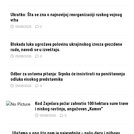
Ukratko: Šta se zna o najnovijoj reorganizaciji ruskog vojnog
vrha
05/08/2026
0
Blokada luka ugrožava polovinu ukrajinskog izvoza gvozdene
rude, navodi se u izveštaju.
05/08/2026
0
Odbor za ustavna pitanja: Srpska će insistirati na poništavanju
odluka visokog predstavnika
05/08/2026
0
Kod Zaječara požar zahvatio 100 hektara suve trave
i niskog rastinja, angažovan „Kamov“
05/08/2026
0
„Ulažemo u ono što nam je najvrednije – našu decu i njihovu