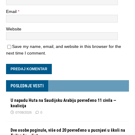
Email
*
Website
Save my name, email, and website in this browser for the
next time I comment.
POSLEDNJE VESTI
U napadu Huta na Saudijsku Arabiju povređeno 11 civila —
koalicija
07/08/2026
0
Dve osobe poginule, više od 20 povređeno u pucnjavi u školi na