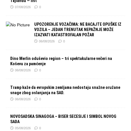
Tajlandu — list
07/08/2026
0
UPOZORENJE VOZAČIMA: NE BACAJTE OPUŠKE IZ
VOZILA – JEDAN TRENUTAK NEPAŽNJE MOŽE
IZAZVATI KATASTROFALAN POŽAR
06/08/2026
0
Dino Merlin oduševio region – tri spektakularne večeri na
Koševu za pamćenje
06/08/2026
0
Tramp kaže da evropskim zemljama nedostaju snažne oružane
snage zbog oslanjanja na SAD.
06/08/2026
0
NOVOSADSKA SINAGOGA – BISER SECESIJE I SIMBOL NOVOG
SADA
05/08/2026
0