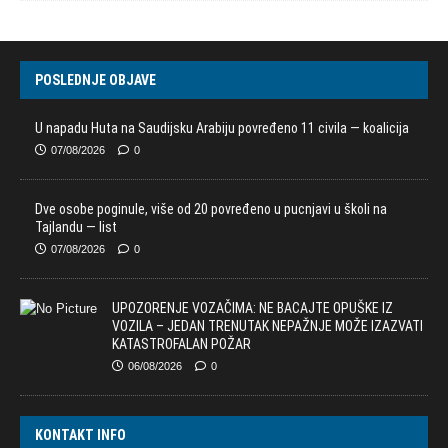
POSLEDNJE OBJAVE
U napadu Huta na Saudijsku Arabiju povređeno 11 civila — koalicija
07/08/2026
0
Dve osobe poginule, više od 20 povređeno u pucnjavi u školi na
Tajlandu — list
07/08/2026
0
UPOZORENJE VOZAČIMA: NE BACAJTE OPUŠKE IZ
VOZILA – JEDAN TRENUTAK NEPAŽNJE MOŽE IZAZVATI
KATASTROFALAN POŽAR
06/08/2026
0
KONTAKT INFO