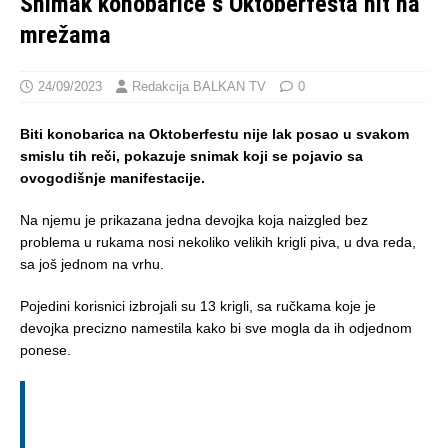
Snimak konobarice s Oktoberfesta hit na
mrežama
24/09/2023
Redakcija BALKAN TV
0
Biti konobarica na Oktoberfestu nije lak posao u svakom
smislu tih reči, pokazuje snimak koji se pojavio sa
ovogodišnje manifestacije.
Na njemu je prikazana jedna devojka koja naizgled bez
problema u rukama nosi nekoliko velikih krigli piva, u dva reda,
sa još jednom na vrhu.
Pojedini korisnici izbrojali su 13 krigli, sa ručkama koje je
devojka precizno namestila kako bi sve mogla da ih odjednom
ponese.