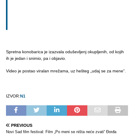
Spretna konobarica je izazvala oduševljenj okupljenih, od kojih
ih je jedan i snimio, pa i objavio.
Video je postao viralan mrežama, uz hešteg „udaj se za mene“.
IZVOR:
N1
PREVIOUS
Novi Sad film festival: Film „Po meni se ništa neće zvati“ Đorđa