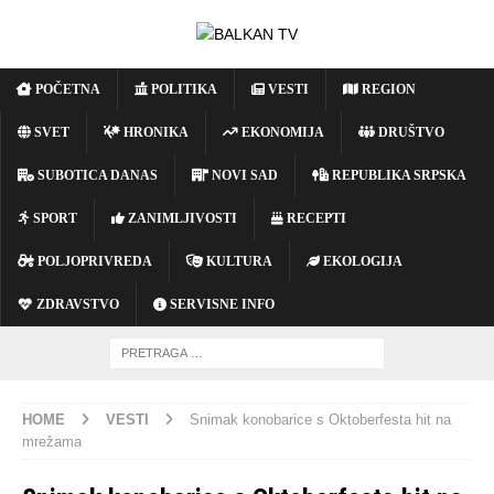
POČETNA
POLITIKA
VESTI
REGION
SVET
HRONIKA
EKONOMIJA
DRUŠTVO
SUBOTICA DANAS
NOVI SAD
REPUBLIKA SRPSKA
SPORT
ZANIMLJIVOSTI
RECEPTI
POLJOPRIVREDA
KULTURA
EKOLOGIJA
ZDRAVSTVO
SERVISNE INFO
HOME
VESTI
Snimak konobarice s Oktoberfesta hit na
mrežama