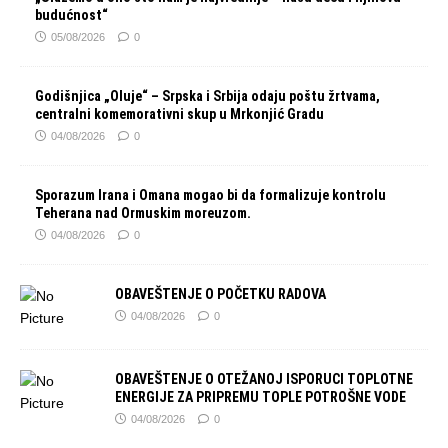
budućnost“
05/08/2026
0
Godišnjica „Oluje“ – Srpska i Srbija odaju poštu žrtvama,
centralni komemorativni skup u Mrkonjić Gradu
04/08/2026
0
Sporazum Irana i Omana mogao bi da formalizuje kontrolu
Teherana nad Ormuskim moreuzom.
04/08/2026
0
OBAVEŠTENJE O POČETKU RADOVA
04/08/2026
0
OBAVEŠTENJE O OTEŽANOJ ISPORUCI TOPLOTNE
ENERGIJE ZA PRIPREMU TOPLE POTROŠNE VODE
04/08/2026
0