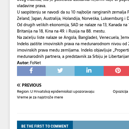
vladavine prava.
U saopštenju se navodi da su 10 najbolje rangiranih zemalja F
Zeland, Japan, Australija, Holandija, Norveška, Luksemburg i 
Od drugih velikih ekonomija, SAD se nalaze na 13, Kanada na 
Britanija na 18, Kina na 49. i Rusija na 88. mestu.
Na začelju liste nalaze se Angola, Bangladeš, Venecuela, Jeme
Indeks zaštite imovinskih prava na međunarodnom nivou od 2
imovinskih prava među zemljama. Indeks objavljuje „Properti 
međunarodnih partnera, a predstavnik za Srbiju je Libertarijan
Autor:
FoNet
PREVIOUS
Region: U Hrvatskoj epidemiolozi upozoravaju:
Opozicija
Vreme je za najstrože mere
BE THE FIRST TO COMMENT