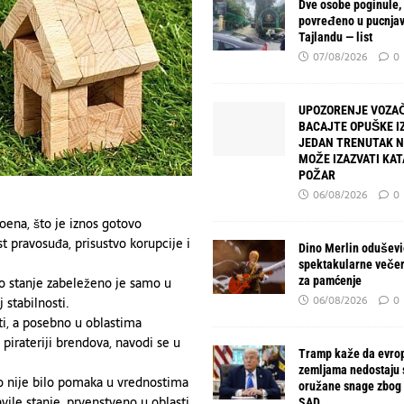
Dve osobe poginule,
povređeno u pucnjav
Tajlandu — list
07/08/2026
0
UPOZORENJE VOZAČ
BACAJTE OPUŠKE IZ
JEDAN TRENUTAK 
MOŽE IZAZVATI KA
POŽAR
06/08/2026
0
oena, što je iznos gotovo
t pravosuđa, prisustvo korupcije i
Dino Merlin oduševio
spektakularne večer
za pamćenje
bro stanje zabeleženo je samo u
06/08/2026
0
 stabilnosti.
ti, a posebno u oblastima
 pirateriji brendova, navodi se u
Tramp kaže da evro
zemljama nedostaju
no nije bilo pomaka u vrednostima
oružane snage zbog 
vile stanje, prvenstveno u oblasti
SAD.