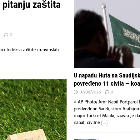
n – tri spektakularne večeri na Koševu za pamćenje
KULTURA
 pitanju zaštita
emljama nedostaju snažne oružane snage zbog oslanjanja na SAD.
VESTI
Arabiju povređeno 11 civila — koalicija
VESTI
0
vici Indeksa zaštite imovinskih
U napadu Huta na Saudijsk
povređeno 11 civila — koal
07/08/2026
0
© AP Photo/ Amr Nabil Portparol k
predvođene Saudijskom Arabijom
major Turki el Maliki, izjavio je d
napali civilne
[...]