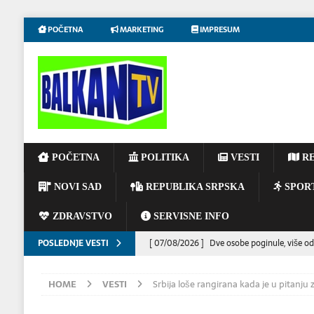
POČETNA
MARKETING
IMPRESUM
POČETNA
POLITIKA
VESTI
RE
NOVI SAD
REPUBLIKA SRPSKA
SPOR
ZDRAVSTVO
SERVISNE INFO
POSLEDNJE VESTI
[ 07/08/2026 ]
Dve osobe poginule, više od
[ 06/08/2026 ]
UPOZORENJE VOZAČIMA: N
HOME
VESTI
Srbija loše rangirana kada je u pitanju
IZAZVATI KATASTROFALAN POŽAR
EKOL