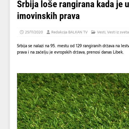
[ 06/08/2026 ]
Dino Merlin oduševio regio
Srbija loše rangirana kada je u
[ 06/08/2026 ]
Tramp kaže da evropskim z
imovinskih prava
[ 07/08/2026 ]
U napadu Huta na Saudijsku 
25/11/2020
Redakcija BALKAN TV
Vesti
,
Vesti iz sveta
Srbija se nalazi na 95. mestu od 129 rangiranih država na lest
prava i na začelju je evropskih država, prenosi danas Libek.