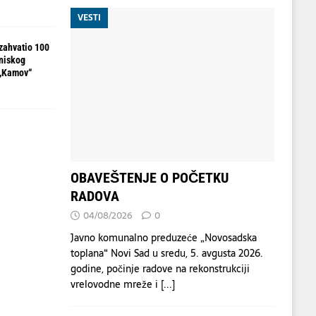
VESTI
zahvatio 100
 niskog
 „Kamov“
OBAVEŠTENJE O POČETKU
RADOVA
04/08/2026
0
Javno komunalno preduzeće „Novosadska
toplana“ Novi Sad u sredu, 5. avgusta 2026.
godine, počinje radove na rekonstrukciji
vrelovodne mreže i
[...]