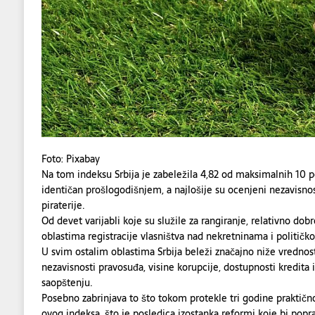
Foto: Pixabay
Na tom indeksu Srbija je zabeležila 4,82 od maksimalnih 10 p
identičan prošlogodišnjem, a najlošije su ocenjeni nezavisnos
piraterije.
Od devet varijabli koje su služile za rangiranje, relativno do
oblastima registracije vlasništva nad nekretninama i političkoj
U svim ostalim oblastima Srbija beleži značajno niže vrednos
nezavisnosti pravosuđa, visine korupcije, dostupnosti kredita i
saopštenju.
Posebno zabrinjava to što tokom protekle tri godine praktič
ovog indeksa, što je posledica izostanka reformi koje bi popra