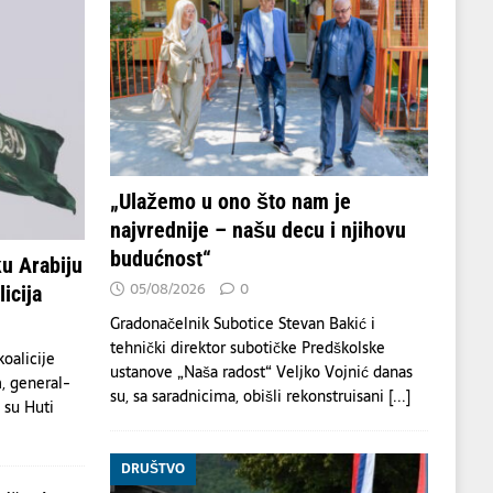
„Ulažemo u ono što nam je
najvrednije – našu decu i njihovu
budućnost“
u Arabiju
05/08/2026
0
icija
Gradonačelnik Subotice Stevan Bakić i
tehnički direktor subotičke Predškolske
oalicije
ustanove „Naša radost“ Veljko Vojnić danas
, general-
su, sa saradnicima, obišli rekonstruisani
[...]
a su Huti
DRUŠTVO