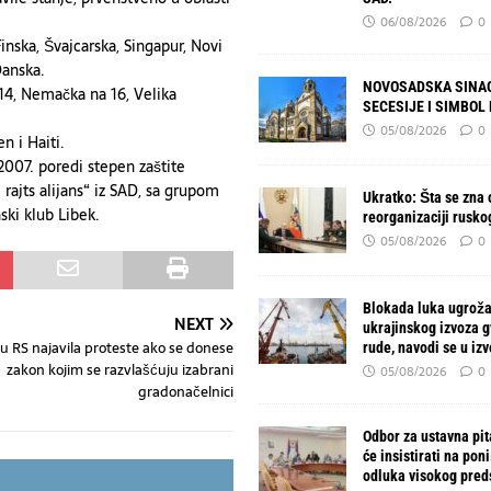
06/08/2026
0
inska, Švajcarska, Singapur, Novi
Danska.
NOVOSADSKA SINAG
14, Nemačka na 16, Velika
SECESIJE I SIMBOL
05/08/2026
0
n i Haiti.
007. poredi stepen zaštite
rajts alijans“ iz SAD, sa grupom
Ukratko: Šta se zna o
ski klub Libek.
reorganizaciji rusko
05/08/2026
0
Blokada luka ugroža
NEXT
ukrajinskog izvoza 
 u RS najavila proteste ako se donese
rude, navodi se u izv
zakon kojim se razvlašćuju izabrani
05/08/2026
0
gradonačelnici
Odbor za ustavna pit
će insistirati na pon
odluka visokog pred