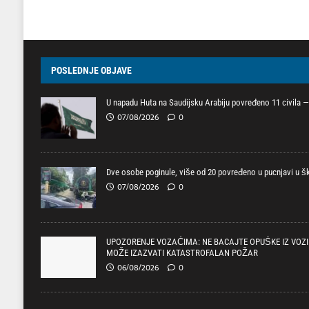
POSLEDNJE OBJAVE
U napadu Huta na Saudijsku Arabiju povređeno 11 civila — 
07/08/2026
0
Dve osobe poginule, više od 20 povređeno u pucnjavi u ško
07/08/2026
0
UPOZORENJE VOZAČIMA: NE BACAJTE OPUŠKE IZ VOZI
MOŽE IZAZVATI KATASTROFALAN POŽAR
06/08/2026
0