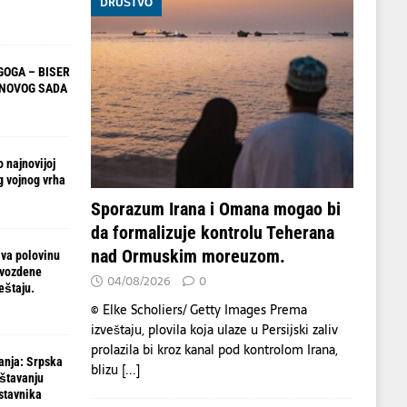
DRUŠTVO
OGA – BISER
 NOVOG SADA
 najnovijoj
g vojnog vrha
Sporazum Irana i Omana mogao bi
da formalizuje kontrolu Teherana
nad Ormuskim moreuzom.
va polovinu
gvozdene
04/08/2026
0
eštaju.
© Elke Scholiers/ Getty Images Prema
izveštaju, plovila koja ulaze u Persijski zaliv
prolazila bi kroz kanal pod kontrolom Irana,
anja: Srpska
blizu
[...]
ištavanju
stavnika