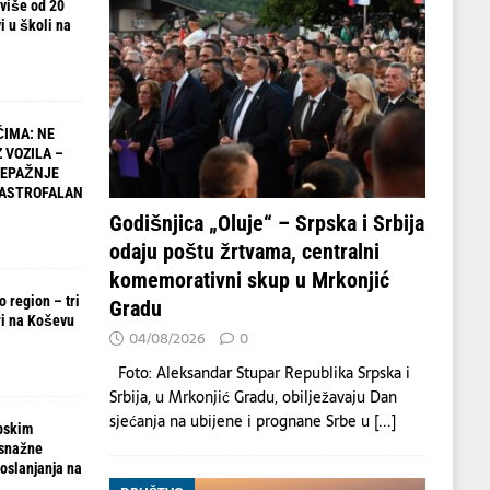
 više od 20
i u školi na
IMA: NE
 VOZILA –
NEPAŽNJE
TASTROFALAN
Godišnjica „Oluje“ – Srpska i Srbija
odaju poštu žrtvama, centralni
komemorativni skup u Mrkonjić
 region – tri
Gradu
i na Koševu
04/08/2026
0
Foto: Aleksandar Stupar Republika Srpska i
Srbija, u Mrkonjić Gradu, obilježavaju Dan
sjećanja na ubijene i prognane Srbe u
[...]
pskim
 snažne
oslanjanja na