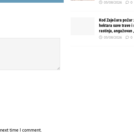
05/08/2026
0
Kod Zaječara požar 
hektara suve trave i
rastinja, angažovan
05/08/2026
0
e next time I comment.