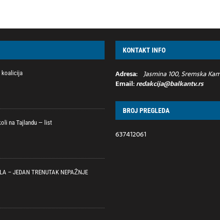
KONTAKT INFO
Adresa:
Jasmina 100, Sremska Kame
koalicija
Email:
redakcija@balkantv.rs
BROJ PREGLEDA
li na Tajlandu — list
637412061
LA – JEDAN TRENUTAK NEPAŽNJE