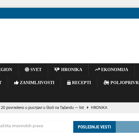
GION
SVET
HRONIKA
EKONOMIJA
T
ZANIMLJIVOSTI
RECEPTI
POLJOPRIVR
 20 povređeno u pucnjavi u školi na Tajlandu — list
HRONIKA
E BACAJTE OPUŠKE IZ VOZILA – JEDAN TRENUTAK NEPAŽNJE MOŽE
 zaštita imovinskih prava
POSLEDNJE VESTI
OGIJA