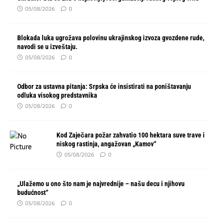
05/08/2026
0
Blokada luka ugrožava polovinu ukrajinskog izvoza gvozdene rude,
navodi se u izveštaju.
05/08/2026
0
Odbor za ustavna pitanja: Srpska će insistirati na poništavanju
odluka visokog predstavnika
05/08/2026
0
Kod Zaječara požar zahvatio 100 hektara suve trave i
niskog rastinja, angažovan „Kamov“
05/08/2026
0
„Ulažemo u ono što nam je najvrednije – našu decu i njihovu
budućnost“
05/08/2026
0