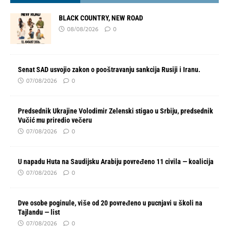
BLACK COUNTRY, NEW ROAD
08/08/2026
0
Senat SAD usvojio zakon o pooštravanju sankcija Rusiji i Iranu.
07/08/2026
0
Predsednik Ukrajine Volodimir Zelenski stigao u Srbiju, predsednik
Vučić mu priredio večeru
07/08/2026
0
U napadu Huta na Saudijsku Arabiju povređeno 11 civila — koalicija
07/08/2026
0
Dve osobe poginule, više od 20 povređeno u pucnjavi u školi na
Tajlandu — list
07/08/2026
0