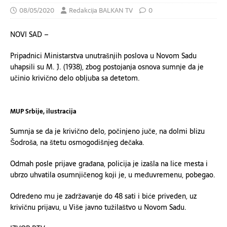
08/05/2020
Redakcija BALKAN TV
0
NOVI SAD –
Pripadnici Ministarstva unutrašnjih poslova u Novom Sadu
uhapsili su M. J. (1938), zbog postojanja osnova sumnje da je
učinio krivično delo obljuba sa detetom.
MUP Srbije, ilustracija
Sumnja se da je krivično delo, počinjeno juče, na dolmi blizu
Šodroša, na štetu osmogodišnjeg dečaka.
Odmah posle prijave građana, policija je izašla na lice mesta i
ubrzo uhvatila osumnjičenog koji je, u međuvremenu, pobegao.
Određeno mu je zadržavanje do 48 sati i biće priveden, uz
krivičnu prijavu, u Više javno tužilaštvo u Novom Sadu.