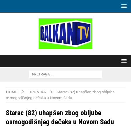
HOME
HRONIKA
Starac (82) uhapšen zbog obljube
osmogodišnjeg dečaka u Novom Sadu
Starac (82) uhapšen zbog obljube
osmogodišnjeg dečaka u Novom Sadu