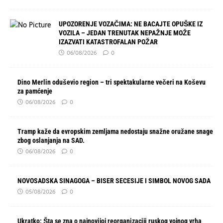
UPOZORENJE VOZAČIMA: NE BACAJTE OPUŠKE IZ
VOZILA – JEDAN TRENUTAK NEPAŽNJE MOŽE
IZAZVATI KATASTROFALAN POŽAR
06/08/2026
0
Dino Merlin oduševio region – tri spektakularne večeri na Koševu
za pamćenje
06/08/2026
0
Tramp kaže da evropskim zemljama nedostaju snažne oružane snage
zbog oslanjanja na SAD.
06/08/2026
0
NOVOSADSKA SINAGOGA – BISER SECESIJE I SIMBOL NOVOG SADA
05/08/2026
0
Ukratko: Šta se zna o najnovijoj reorganizaciji ruskog vojnog vrha