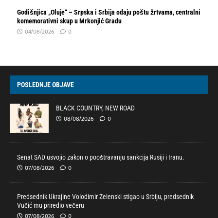
Godišnjica „Oluje“ – Srpska i Srbija odaju poštu žrtvama, centralni
komemorativni skup u Mrkonjić Gradu
04/08/2026
0
POSLEDNJE OBJAVE
BLACK COUNTRY, NEW ROAD
08/08/2026
0
Senat SAD usvojio zakon o pooštravanju sankcija Rusiji i Iranu.
07/08/2026
0
Predsednik Ukrajine Volodimir Zelenski stigao u Srbiju, predsednik
Vučić mu priredio večeru
07/08/2026
0