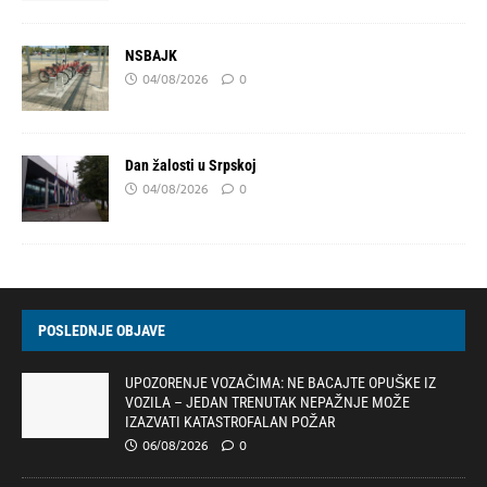
NSBAJK
04/08/2026
0
Dan žalosti u Srpskoj
04/08/2026
0
POSLEDNJE OBJAVE
UPOZORENJE VOZAČIMA: NE BACAJTE OPUŠKE IZ
VOZILA – JEDAN TRENUTAK NEPAŽNJE MOŽE
IZAZVATI KATASTROFALAN POŽAR
06/08/2026
0