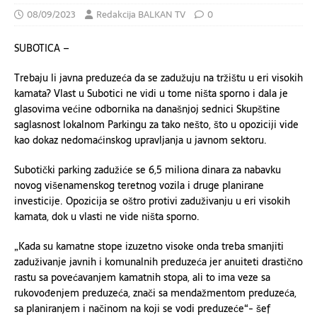
08/09/2023
Redakcija BALKAN TV
0
SUBOTICA –
Trebaju li javna preduzeća da se zadužuju na tržištu u eri visokih
kamata? Vlast u Subotici ne vidi u tome ništa sporno i dala je
glasovima većine odbornika na današnjoj sednici Skupštine
saglasnost lokalnom Parkingu za tako nešto, što u opoziciji vide
kao dokaz nedomaćinskog upravljanja u javnom sektoru.
Subotički parking zadužiće se 6,5 miliona dinara za nabavku
novog višenamenskog teretnog vozila i druge planirane
investicije. Opozicija se oštro protivi zaduživanju u eri visokih
kamata, dok u vlasti ne vide ništa sporno.
„Kada su kamatne stope izuzetno visoke onda treba smanjiti
zaduživanje javnih i komunalnih preduzeća jer anuiteti drastično
rastu sa povećavanjem kamatnih stopa, ali to ima veze sa
rukovođenjem preduzeća, znači sa mendažmentom preduzeća,
sa planiranjem i načinom na koji se vodi preduzeće“- šef