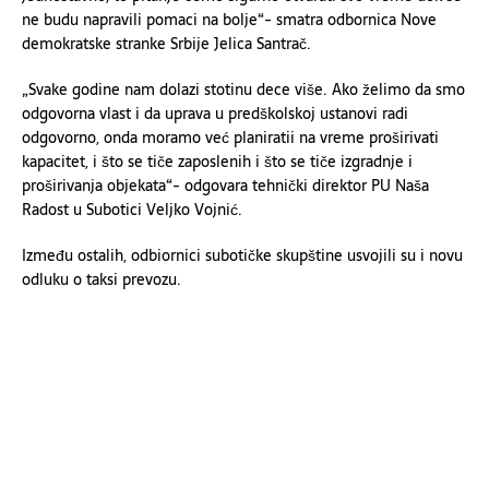
ne budu napravili pomaci na bolje“- smatra odbornica Nove
demokratske stranke Srbije Jelica Santrač.
„Svake godine nam dolazi stotinu dece više. Ako želimo da smo
odgovorna vlast i da uprava u predškolskoj ustanovi radi
odgovorno, onda moramo već planiratii na vreme proširivati
kapacitet, i što se tiče zaposlenih i što se tiče izgradnje i
proširivanja objekata“- odgovara tehnički direktor PU Naša
Radost u Subotici Veljko Vojnić.
Između ostalih, odbiornici subotičke skupštine usvojili su i novu
odluku o taksi prevozu.