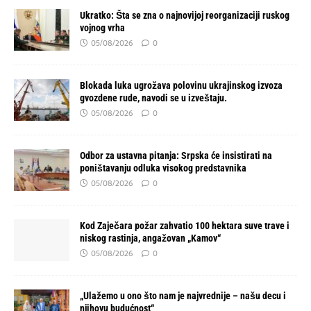
Ukratko: Šta se zna o najnovijoj reorganizaciji ruskog
vojnog vrha
05/08/2026
0
Blokada luka ugrožava polovinu ukrajinskog izvoza
gvozdene rude, navodi se u izveštaju.
05/08/2026
0
Odbor za ustavna pitanja: Srpska će insistirati na
poništavanju odluka visokog predstavnika
05/08/2026
0
Kod Zaječara požar zahvatio 100 hektara suve trave i
niskog rastinja, angažovan „Kamov“
05/08/2026
0
„Ulažemo u ono što nam je najvrednije – našu decu i
njihovu budućnost“