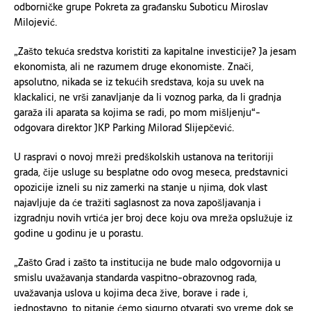
odborničke grupe Pokreta za građansku Suboticu Miroslav
Milojević.
„Zašto tekuća sredstva koristiti za kapitalne investicije? Ja jesam
ekonomista, ali ne razumem druge ekonomiste. Znači,
apsolutno, nikada se iz tekućih sredstava, koja su uvek na
klackalici, ne vrši zanavljanje da li voznog parka, da li gradnja
garaža ili aparata sa kojima se radi, po mom mišljenju“-
odgovara direktor JKP Parking Milorad Slijepčević.
U raspravi o novoj mreži predškolskih ustanova na teritoriji
grada, čije usluge su besplatne odo ovog meseca, predstavnici
opozicije izneli su niz zamerki na stanje u njima, dok vlast
najavljuje da će tražiti saglasnost za nova zapošljavanja i
izgradnju novih vrtića jer broj dece koju ova mreža opslužuje iz
godine u godinu je u porastu.
„Zašto Grad i zašto ta institucija ne bude malo odgovornija u
smislu uvažavanja standarda vaspitno-obrazovnog rada,
uvažavanja uslova u kojima deca žive, borave i rade i,
jednostavno, to pitanje ćemo sigurno otvarati svo vreme dok se