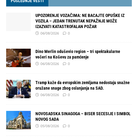
POSLEDNJE VESTI
UPOZORENJE VOZAČIMA: NE BACAJTE OPUŠKE IZ
VOZILA – JEDAN TRENUTAK NEPAŽNJE MOŽE
IZAZVATI KATASTROFALAN POŽAR
06/08/2026
0
Dino Merlin oduševio region – tri spektakularne
večeri na Koševu za pamćenje
06/08/2026
0
Tramp kaže da evropskim zemljama nedostaju snažne
oružane snage zbog oslanjanja na SAD.
06/08/2026
0
NOVOSADSKA SINAGOGA – BISER SECESIJE I SIMBOL
NOVOG SADA
05/08/2026
0