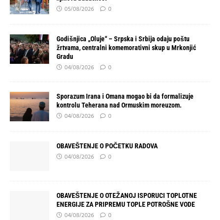
05/08/2026
0
Godišnjica „Oluje“ – Srpska i Srbija odaju poštu
žrtvama, centralni komemorativni skup u Mrkonjić
Gradu
04/08/2026
0
Sporazum Irana i Omana mogao bi da formalizuje
kontrolu Teherana nad Ormuskim moreuzom.
04/08/2026
0
OBAVEŠTENJE O POČETKU RADOVA
04/08/2026
0
OBAVEŠTENJE O OTEŽANOJ ISPORUCI TOPLOTNE
ENERGIJE ZA PRIPREMU TOPLE POTROŠNE VODE
04/08/2026
0