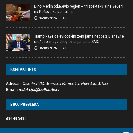
Dino Merlin oduševio region – tri spektakularne večeri
na Koševu za pamćenje
06/08/2026
0
Tramp kaže da evropskim zemljama nedostaju snažne
oružane snage zbog oslanjanja na SAD.
06/08/2026
0
KONTAKT INFO
Adresa:
Jasmina 100, Sremska Kamenica, Novi Sad, Srbija
Email:
redakcija@balkantv.rs
BROJ PREGLEDA
636490434