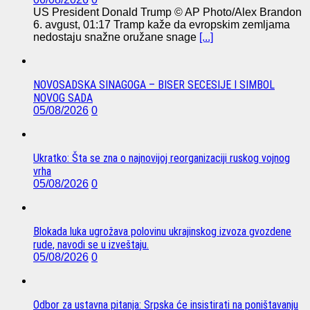
US President Donald Trump © AP Photo/Alex Brandon
6. avgust, 01:17 Tramp kaže da evropskim zemljama
nedostaju snažne oružane snage
[...]
NOVOSADSKA SINAGOGA – BISER SECESIJE I SIMBOL
NOVOG SADA
05/08/2026
0
Ukratko: Šta se zna o najnovijoj reorganizaciji ruskog vojnog
vrha
05/08/2026
0
Blokada luka ugrožava polovinu ukrajinskog izvoza gvozdene
rude, navodi se u izveštaju.
05/08/2026
0
Odbor za ustavna pitanja: Srpska će insistirati na poništavanju