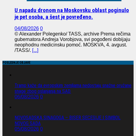
U napadu dronom na Moskovsku oblast poginulo
je pet osoba, a šest je povređeno.
04/08/2026
0
© Alexander Polegenko/ TASS, archive Prema rečima
gubernatora Andreja Vorobjova, svi pogođeni dobijaju
neophodnu medicinsku pomoć. MOSKVA, 4. avgust.
/TASS/.
[...]
POSLEDNJE OBJAVE
Tramp kaže da evropskim zemljama nedostaju snažne oružane
snage zbog oslanjanja na SAD.
06/08/2026
0
NOVOSADSKA SINAGOGA – BISER SECESIJE I SIMBOL
NOVOG SADA
05/08/2026
0