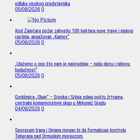
odluka visokog predstavnika
05/08/2026
0
Kod Zaječara požar zahvatio 100 hektara suve trave i niskog
rastinja, angažovan „Kamov“
05/08/2026
0
„Ulažemo u ono što nam je najvrednije – našu decu i njihovu
budućnost“
05/08/2026
0
Godišnjica „Oluje“ – Srpska i Srbija odaju poštu žrtvama,
centralni komemorativni skup u Mrkonjić Gradu
04/08/2026
0
Sporazum Irana i Omana mogao bi da formalizuje kontrolu
Teherana nad Ormuskim moreuzom.