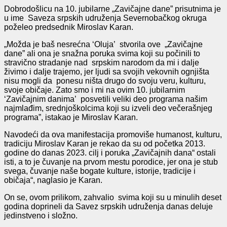
Dobrodošlicu na 10. jubilarne „Zavičajne dane” prisutnima je
u ime Saveza srpskih udruženja Severnobačkog okruga
poželeo predsednik Miroslav Karan.
„Možda je baš nesrećna ‘Oluja’ stvorila ove „Zavičajne
dane” ali ona je snažna poruka svima koji su počinili to
stravično stradanje nad srpskim narodom da mi i dalje
živimo i dalje trajemo, jer ljudi sa svojih vekovnih ognjišta
nisu mogli da ponesu ništa drugo do svoju veru, kulturu,
svoje običaje. Zato smo i mi na ovim 10. jubilarnim
‘Zavičajnim danima’ posvetili veliki deo programa našim
najmlađim, srednjoškolcima koji su izveli deo večerašnjeg
programa”, istakao je Miroslav Karan.
Navodeći da ova manifestacija promoviše humanost, kulturu,
tradiciju Miroslav Karan je rekao da su od početka 2013.
godine do danas 2023. cilj i poruka „Zavičajnih dana“ ostali
isti, a to je čuvanje na prvom mestu porodice, jer ona je stub
svega, čuvanje naše bogate kulture, istorije, tradicije i
običaja“, naglasio je Karan.
On se, ovom prilikom, zahvalio svima koji su u minulih deset
godina doprineli da Savez srpskih udruženja danas deluje
jedinstveno i složno.