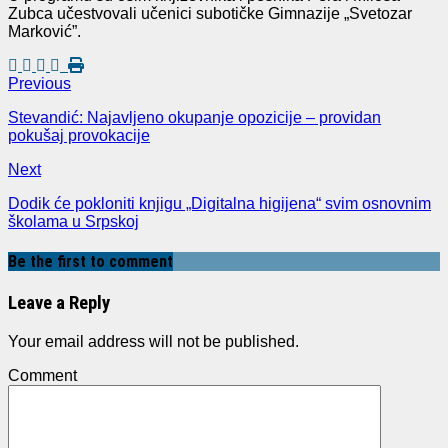
Zubca učestvovali učenici subotičke Gimnazije „Svetozar
Marković”.
Previous
Stevandić: Najavljeno okupanje opozicije – providan
pokušaj provokacije
Next
Dodik će pokloniti knjigu „Digitalna higijena“ svim osnovnim
školama u Srpskoj
Be the first to comment
Leave a Reply
Your email address will not be published.
Comment