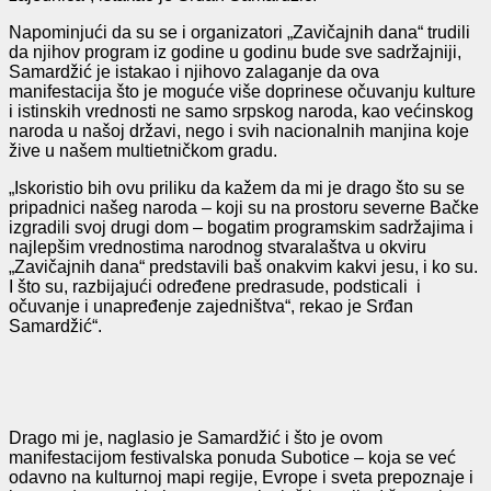
Napominjući da su se i organizatori „Zavičajnih dana“ trudili
da njihov program iz godine u godinu bude sve sadržajniji,
Samardžić je istakao i njihovo zalaganje da ova
manifestacija što je moguće više doprinese očuvanju kulture
i istinskih vrednosti ne samo srpskog naroda, kao većinskog
naroda u našoj državi, nego i svih nacionalnih manjina koje
žive u našem multietničkom gradu.
„Iskoristio bih ovu priliku da kažem da mi je drago što su se
pripadnici našeg naroda – koji su na prostoru severne Bačke
izgradili svoj drugi dom – bogatim programskim sadržajima i
najlepšim vrednostima narodnog stvaralaštva u okviru
„Zavičajnih dana“ predstavili baš onakvim kakvi jesu, i ko su.
I što su, razbijajući određene predrasude, podsticali i
očuvanje i unapređenje zajedništva“, rekao je Srđan
Samardžić“.
Drago mi je, naglasio je Samardžić i što je ovom
manifestacijom festivalska ponuda Subotice – koja se već
odavno na kulturnoj mapi regije, Evrope i sveta prepoznaje i