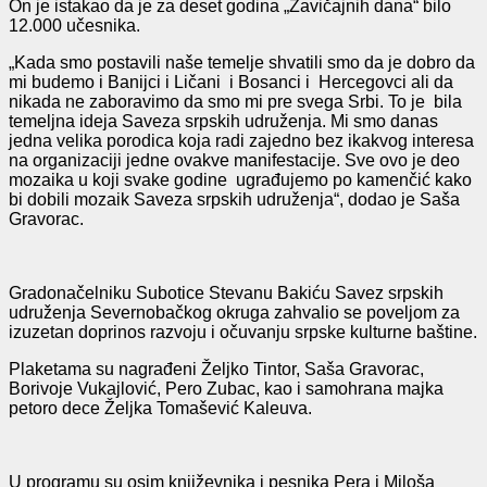
On je istakao da je za deset godina „Zavičajnih dana“ bilo
12.000 učesnika.
„Kada smo postavili naše temelje shvatili smo da je dobro da
mi budemo i Banijci i Ličani i Bosanci i Hercegovci ali da
nikada ne zaboravimo da smo mi pre svega Srbi. To je bila
temeljna ideja Saveza srpskih udruženja. Mi smo danas
jedna velika porodica koja radi zajedno bez ikakvog interesa
na organizaciji jedne ovakve manifestacije. Sve ovo je deo
mozaika u koji svake godine ugrađujemo po kamenčić kako
bi dobili mozaik Saveza srpskih udruženja“, dodao je Saša
Gravorac.
Gradonačelniku Subotice Stevanu Bakiću Savez srpskih
udruženja Severnobačkog okruga zahvalio se poveljom za
izuzetan doprinos razvoju i očuvanju srpske kulturne baštine.
Plaketama su nagrađeni Željko Tintor, Saša Gravorac,
Borivoje Vukajlović, Pero Zubac, kao i samohrana majka
petoro dece Željka Tomašević Kaleuva.
U programu su osim književnika i pesnika Pera i Miloša