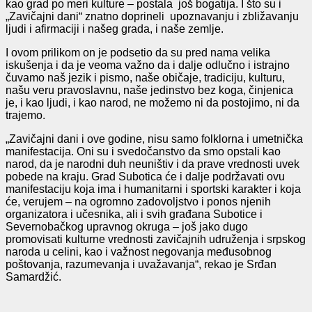
kao grad po meri kulture – postala još bogatija. I što su i
„Zavičajni dani“ znatno doprineli upoznavanju i zbližavanju
ljudi i afirmaciji i našeg grada, i naše zemlje.
I ovom prilikom on je podsetio da su pred nama velika
iskušenja i da je veoma važno da i dalje odlučno i istrajno
čuvamo naš jezik i pismo, naše običaje, tradiciju, kulturu,
našu veru pravoslavnu, naše jedinstvo bez koga, činjenica
je, i kao ljudi, i kao narod, ne možemo ni da postojimo, ni da
trajemo.
„Zavičajni dani i ove godine, nisu samo folklorna i umetnička
manifestacija. Oni su i svedočanstvo da smo opstali kao
narod, da je narodni duh neuništiv i da prave vrednosti uvek
pobede na kraju. Grad Subotica će i dalje podržavati ovu
manifestaciju koja ima i humanitarni i sportski karakter i koja
će, verujem – na ogromno zadovoljstvo i ponos njenih
organizatora i učesnika, ali i svih građana Subotice i
Severnobačkog upravnog okruga – još jako dugo
promovisati kulturne vrednosti zavičajnih udruženja i srpskog
naroda u celini, kao i važnost negovanja međusobnog
poštovanja, razumevanja i uvažavanja“, rekao je Srđan
Samardžić.