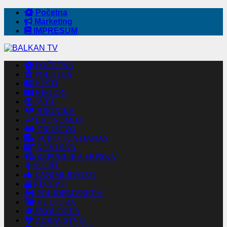
Početna
Marketing
IMPRESUM
POČETNA
POLITIKA
VESTI
REGION
SVET
HRONIKA
EKONOMIJA
DRUŠTVO
SUBOTICA DANAS
NOVI SAD
REPUBLIKA SRPSKA
SPORT
ZANIMLJIVOSTI
RECEPTI
POLJOPRIVREDA
KULTURA
EKOLOGIJA
ZDRAVSTVO