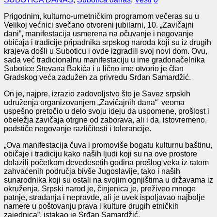
Prigodnim, kulturno-umetničkim programom večeras su u
Velikoj većnici svečano otvoreni jubilarni, 10. „Zavičajni
dani”, manifestacija usmerena na očuvanje i negovanje
običaja i tradicije pripadnika srpskog naroda koji su iz drugih
krajeva došli u Suboticu i ovde izgradili svoj novi dom. Ovu,
sada već tradicionalnu manifestaciju u ime gradonačelnika
Subotice Stevana Bakića i u lično ime otvorio je član
Gradskog veća zadužen za privredu Srđan Samardžić.
On je, najpre, izrazio zadovoljstvo što je Savez srpskih
udruženja organizovanjem „Zavičajnih dana“ veoma
uspešno pretočio u delo svoju ideju da uspomene, prošlost i
obeležja zavičaja otrgne od zaborava, ali i da, istovremeno,
podstiče negovanje različitosti i tolerancije.
„Ova manifestacija čuva i promoviše bogatu kulturnu baštinu,
običaje i tradiciju kako naših ljudi koji su na ove prostore
dolazili početkom devedesetih godina prošlog veka iz ratom
zahvaćenih područja bivše Jugoslavije, tako i naših
sunarodnika koji su ostali na svojim ognjištima u državama iz
okruženja. Srpski narod je, činjenica je, preživeo mnoge
patnje, stradanja i nepravde, ali je uvek ispoljavao najbolje
namere u poštovanju prava i kulture drugih etničkih
zajednica”, istakao je Srđan Samardžić.