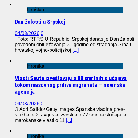
Društvo
Dan žalosti u Srpskoj
04/08/2026
0
Foto: RTRS U Republici Srpskoj danas je Dan žalosti
povodom obilježavanja 31 godine od stradanja Srba u
hrvatskoj vojno-policijskoj
[...]
Hronika
Vlasti Seute izveštavaju o 88 smrtnih slučajeva
tokom masovnog priliva migranata — novinska
agencija
04/08/2026
0
© Adri Salido/ Getty Images Španska vladina pres-
služba je 2. avgusta izvestila o 72 smrtna slučaja, a
marokanske vlasti o 11
[...]
Hronika