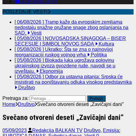
SERVISNE INFO
POSLEDNJE VESTI
[ 06/08/2026 ]
Tramp kaže da evropskim zemljama
nedostaju snažne oružane snage zbog oslanjanja na
SAD.
Vesti
[ 05/08/2026 ]
NOVOSADSKA SINAGOGA – BISER
SECESIJE I SIMBOL NOVOG SADA
Kultura
[ 05/08/2026 ]
Ukratko: Šta se zna o najnovijoj
reorganizaciji ruskog vojnog vrha
Politika
[ 05/08/2026 ]
Blokada luka ugrožava polovinu
ukrajinskog izvoza gvozdene rude, navodi se u
izveštaju.
Ekonomija
[ 05/08/2026 ]
Odbor za ustavna pitanja: Srpska će
insistirati na poništavanju odluka visokog predstavnika
Društvo
Pretraga za:
Home
Društvo
Svečano otvoreni deseti „Zavičajni dani”
Svečano otvoreni deseti „Zavičajni dani”
05/09/2023
Redakcija BALKAN TV
Društvo
,
Emisija:
SUBOTICA DANAS
,
Subotica danas
,
Vesti
0