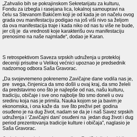
„Zahvalio bih se pokrajinskom Sekretarijatu za kulturu,
Fondu za izbegla i rasejana lica, lokalnoj samoupravi na
čelu sa Stevanom Bakićem koji je od kada je on načelu ovog
grada ovu manifestaciju podigao na još viši nivo sa željom
da ova manifestacija traje i kada niko od nas tu više ne bude,
jer cilj je da vrednosti koje karakterišu ovu manifestaciju
prenosimo na naše najmlađe“, dodao je Karan.
S retrospektivom Saveza srpskih udruženja u protekloj
deceniji prisutne u Velikoj većnici upoznao je predsednik
nadzornog odbora Saša Gravorac.
„Da svojevremeno pokrenemo Zavičajne dane vodila nas je,
pre svega, činjenica da smo došli u ovaj kraj, da smo želeli
da predstavimo ono što je najlepše od nas, našu kulturu,
tradiciju, običaje i sve ono najbolje što smo doneli u ovu
sredinu koja nas je primila. Nauka kojom se ja bavim je
ekonomska, i ona kaže da sve što preživi pet godina
osuđeno je na dug život, nadam se da je i naš Savez srpskih
udruženja i ‘Zavičajni dani’ osuđeni na jedan dug život i dug
period prezentovanja tradicije kulture i običaja”, naglasio je
Saša Gravorac.