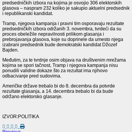
predsedničkih izbora na kojima je osvojio 306 elektorskih
glasova – naspram 232 koliko je sakupio aktuelni predsednik
i republikanski kandidat.
Tramp, njegova kampanja i pravni tim osporavaju rezultate
predsedničkih izbora održanih 3. novembra, tvrdeći da su
proces obeležile nepravilnosti prilikom glasanja i
prebrojavanja glasova, koje su doprinele da umesto njega
izabrani predsednik bude demokratski kandidat Džozef
Bajden.
Međutim, za te tvrdnje osim objava na društvenim mrežama
kojima se spori tačnost, Tramp i njegova kampanja nisu
ponudili validne dokaze što za rezultat ima njihovo
odbacivanje pred sudovima.
Američke države trebalo bi do 8. decembra da potvrde
rezultate glasanja, a 14. decembra trebalo bi da bude
održano elektorsko glasanje.
IZVOR:POLITIKA
Previous