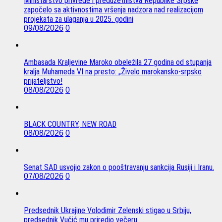
Ministarstvo privrede i preduzetništva Republike Srpske
započelo sa aktivnostima vršenja nadzora nad realizacijom
projekata za ulaganja u 2025. godini
09/08/2026
0
Ambasada Kraljevine Maroko obeležila 27 godina od stupanja
kralja Muhameda VI na presto: „Živelo marokansko-srpsko
prijateljstvo!
08/08/2026
0
BLACK COUNTRY, NEW ROAD
08/08/2026
0
Senat SAD usvojio zakon o pooštravanju sankcija Rusiji i Iranu.
07/08/2026
0
Predsednik Ukrajine Volodimir Zelenski stigao u Srbiju,
predsednik Vučić mu priredio večeru