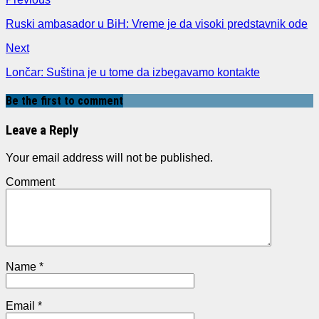
Ruski ambasador u BiH: Vreme je da visoki predstavnik ode
Next
Lončar: Suština je u tome da izbegavamo kontakte
Be the first to comment
Leave a Reply
Your email address will not be published.
Comment
Name
*
Email
*