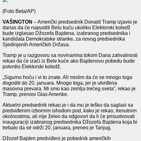
(Foto Beta/AP)
VAŠINGTON
– Američki predsednik Donald Tramp izjavio je
danas da će napustiti Belu kuću ukoliko Elektorski koledž
bude izglasao Džozefa Bajdena, izabranog predsednika i
kandidata Demokratske stranke, za novog predsednika
Sjedinjenih Američkih Država.
Tramp je u razgovoru sa novinarima tokom Dana zahvalnosti
rekao da će izaći iz Bele kuće ako Bajdenovu pobedu bude
potvrdio Elektorski koledž.
„Sigurno hoću i vi to znate. Ali mislim da će se mnogo toga
dogoditi do 20. januara. Mnogo toga, jer je utvrđena
masovna prevara. Mi smo kao zemlja trećeg sveta”, rekao je
Tramp, prenosi Glas Amerike.
Aktuelni predsednik rekao je i da mu je teško da saglasi sa
predviđenim izbornim ishodom pod, kako je rekao, trenutnim
okolnostima, ali nije želeo da odgovori da li će prisustvovati
inauguraciji izabranog predsednika Džozefa Bajdena koja bi
trebalo da se održi 20. januara, preneo je Tanjug.
Džozef Bajden predviđeni je pobednik američkih