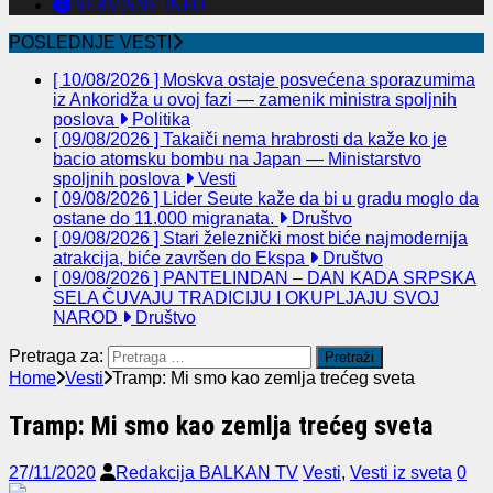
SERVISNE INFO
POSLEDNJE VESTI
[ 10/08/2026 ]
Moskva ostaje posvećena sporazumima
iz Ankoridža u ovoj fazi — zamenik ministra spoljnih
poslova
Politika
[ 09/08/2026 ]
Takaiči nema hrabrosti da kaže ko je
bacio atomsku bombu na Japan — Ministarstvo
spoljnih poslova
Vesti
[ 09/08/2026 ]
Lider Seute kaže da bi u gradu moglo da
ostane do 11.000 migranata.
Društvo
[ 09/08/2026 ]
Stari železnički most biće najmodernija
atrakcija, biće završen do Ekspa
Društvo
[ 09/08/2026 ]
PANTELINDAN – DAN KADA SRPSKA
SELA ČUVAJU TRADICIJU I OKUPLJAJU SVOJ
NAROD
Društvo
Pretraga za:
Home
Vesti
Tramp: Mi smo kao zemlja trećeg sveta
Tramp: Mi smo kao zemlja trećeg sveta
27/11/2020
Redakcija BALKAN TV
Vesti
,
Vesti iz sveta
0