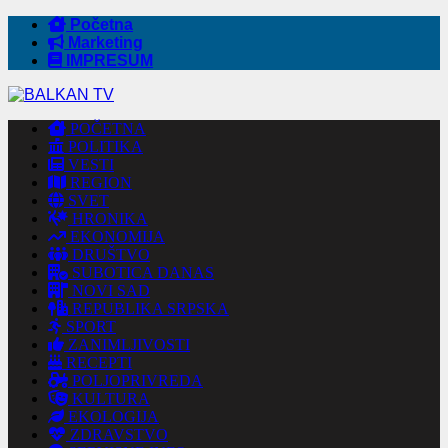
Početna
Marketing
IMPRESUM
POČETNA
POLITIKA
VESTI
REGION
SVET
HRONIKA
EKONOMIJA
DRUŠTVO
SUBOTICA DANAS
NOVI SAD
REPUBLIKA SRPSKA
SPORT
ZANIMLJIVOSTI
RECEPTI
POLJOPRIVREDA
KULTURA
EKOLOGIJA
ZDRAVSTVO