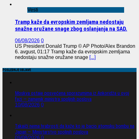
Vesti
Tramp kaže da evropskim zemljama nedostaju
snažne oružane snage zbog oslanjanja na SAD.
06/08/2026
0
US President Donald Trump © AP Photo/Alex Brandon
6. avgust, 01:17 Tramp kaže da evropskim zemljama
nedostaju snažne oružane snage
[...]
POSLEDNJE OBJAVE
Moskva ostaje posvećena sporazumima iz Ankoridža u ovoj
fazi — zamenik ministra spoljnih poslova
10/08/2026
0
Takaiči nema hrabrosti da kaže ko je bacio atomsku bombu na
Japan — Ministarstvo spoljnih poslova
09/08/2026
0