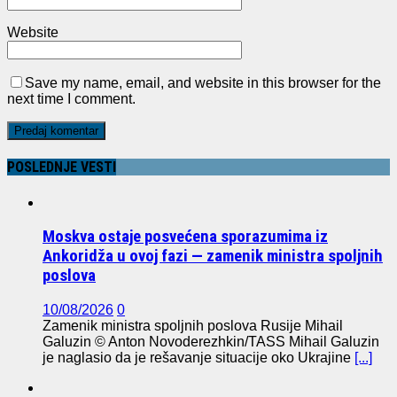
Website
Save my name, email, and website in this browser for the
next time I comment.
POSLEDNJE VESTI
Moskva ostaje posvećena sporazumima iz
Ankoridža u ovoj fazi — zamenik ministra spoljnih
poslova
10/08/2026
0
Zamenik ministra spoljnih poslova Rusije Mihail
Galuzin © Anton Novoderezhkin/TASS Mihail Galuzin
je naglasio da je rešavanje situacije oko Ukrajine
[...]