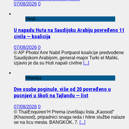
07/08/2026
0
Vesti
U napadu Huta na Saudijsku Arabiju povređeno 11
civila — koalicija
07/08/2026
0
© AP Photo/ Amr Nabil Portparol koalicije predvođene
Saudijskom Arabijom, general-major Turki el Maliki,
izjavio je da su Huti napali civilne
[...]
Hronika
Dve osobe poginule, više od 20 povređeno u
pucnjavi u školi na Tajlandu — list
07/08/2026
0
© ThaiEnquirer/ H Prema izveštaju lista „Kaosod”
(Khaosod), pripadnici snaga reda i hitne službe nalaze
se na licu mesta. BANGKOK, 7.
[...]