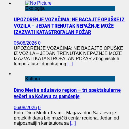
Ekologija
UPOZORENJE VOZAČIMA: NE BACAJTE OPUŠKE IZ
VOZILA – JEDAN TRENUTAK NEPAŽNJE MOŽE
IZAZVATI KATASTROFALAN POŽAR
06/08/2026
0
UPOZORENJE VOZAČIMA: NE BACAJTE OPUŠKE
IZ VOZILA – JEDAN TRENUTAK NEPAŽNJE MOŽE
IZAZVATI KATASTROFALAN POŽAR Zbog visokih
temperatura i dugotrajnog
[...]
Kultura
Dino Merlin oduševio region – tri spektakularne
večeri na Koševu za pamćenje
06/08/2026
0
Foto: Dino Merlin Team – Magaza doo Sarajevo je
proteklih dana bio muzički centar regiona. Jedan od
najpoznatijih kantautora sa
[...]