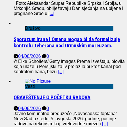
Foto: Aleksandar Stupar Republika Srpska i Srbija, u
Mrkonjić Gradu, obilježavaju Dan sjećanja na ubijene i
prognane Srbe u
[...]
Društvo
Sporazum Irana i Omana mogao bi da formalizuje
kontrolu Teherana nad Ormuskim moreuzom.
04/08/2026
0
© Elke Scholiers/ Getty Images Prema izveštaju, plovila
koja ulaze u Persijski zaliv prolazila bi kroz kanal pod
kontrolom Irana, blizu
[...]
Vesti
OBAVEŠTENJE O POČETKU RADOVA
04/08/2026
0
Javno komunalno preduzeće „Novosadska toplana“
Novi Sad u sredu, 5. avgusta 2026. godine, počinje
radove na rekonstrukciji vrelovodne mreže i
[...]