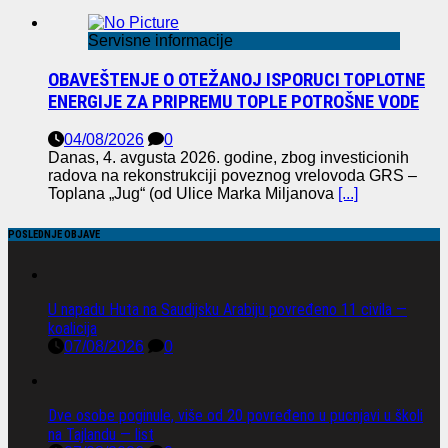
Servisne informacije
OBAVEŠTENJE O OTEŽANOJ ISPORUCI TOPLOTNE
ENERGIJE ZA PRIPREMU TOPLE POTROŠNE VODE
04/08/2026
0
Danas, 4. avgusta 2026. godine, zbog investicionih
radova na rekonstrukciji poveznog vrelovoda GRS –
Toplana „Jug“ (od Ulice Marka Miljanova
[...]
POSLEDNJE OBJAVE
U napadu Huta na Saudijsku Arabiju povređeno 11 civila —
koalicija
07/08/2026
0
Dve osobe poginule, više od 20 povređeno u pucnjavi u školi
na Tajlandu — list