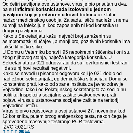
Od četiri paviljona ove ustanove, virus je bio prisutan u dva,
pa su
inficirani korisnici sada izolovani u jednom
paviljonu koji je pretvoren u kovid bolnicu
uz stalni
nadzor medicinskog osoblja. Za sada, ističu nadležni, nema
sumnji na infekciju ni kod zaposlenih ni kod korisnika u
drugim paviljonima.
Kako u Sekretarijatu kažu, najveći broj zaraženih su
asimptomatski slučajevi, a manji broj pozitivnih korisnika ima
lakšu kliničku sliku.
U Domu u Veterniku boravi i 95 nepokretnih štićenka i oni su,
zbog njihovog stanja, najteža kategorija korisnika. U
Sekretarijatu za 021 odgovaraju da su i ovi korisnici testirani
i da su njihovi rezultati negativni.
Kako se navodi u pisanom odgovoru koji je 021 dobio od
nadležnog sekretarijata, epidemiološka situacija u Domu se
konstantno prati, kako od strane Instituta za javno zdravlje
Vojvodine, tako i od Pokrajinskog sekretarijata za socijalnu
politiku. Inspekcija socijalne zaštite svakodnevno prati
pojavu virusa u ustanovama socijalne zaštite na teritoriji
Vojvodine, ističu.
Virus je prvo registrovan u ovoj ustanovi 27. novembra kod
12 korisnika, putem brzog antigenskog testa, nakon čega je
sprovedeno masovnije testiranje PCR testovima.
IZVOR:021.RS