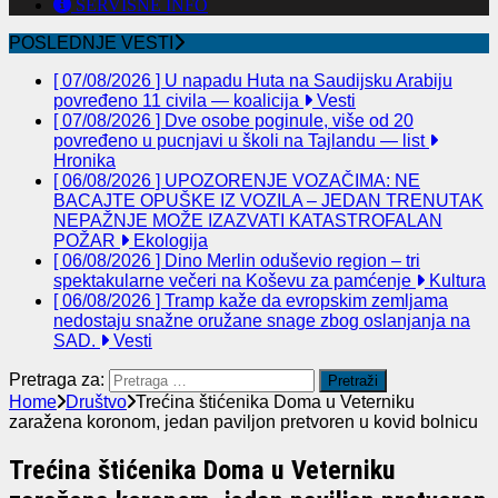
SERVISNE INFO
POSLEDNJE VESTI
[ 07/08/2026 ]
U napadu Huta na Saudijsku Arabiju
povređeno 11 civila — koalicija
Vesti
[ 07/08/2026 ]
Dve osobe poginule, više od 20
povređeno u pucnjavi u školi na Tajlandu — list
Hronika
[ 06/08/2026 ]
UPOZORENJE VOZAČIMA: NE
BACAJTE OPUŠKE IZ VOZILA – JEDAN TRENUTAK
NEPAŽNJE MOŽE IZAZVATI KATASTROFALAN
POŽAR
Ekologija
[ 06/08/2026 ]
Dino Merlin oduševio region – tri
spektakularne večeri na Koševu za pamćenje
Kultura
[ 06/08/2026 ]
Tramp kaže da evropskim zemljama
nedostaju snažne oružane snage zbog oslanjanja na
SAD.
Vesti
Pretraga za:
Home
Društvo
Trećina štićenika Doma u Veterniku
zaražena koronom, jedan paviljon pretvoren u kovid bolnicu
Trećina štićenika Doma u Veterniku