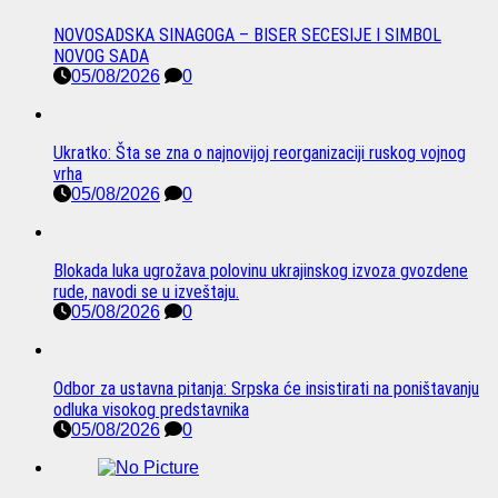
NOVOSADSKA SINAGOGA – BISER SECESIJE I SIMBOL
NOVOG SADA
05/08/2026
0
Ukratko: Šta se zna o najnovijoj reorganizaciji ruskog vojnog
vrha
05/08/2026
0
Blokada luka ugrožava polovinu ukrajinskog izvoza gvozdene
rude, navodi se u izveštaju.
05/08/2026
0
Odbor za ustavna pitanja: Srpska će insistirati na poništavanju
odluka visokog predstavnika
05/08/2026
0