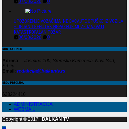
07/08/2026
0
UPOZORENJE VOZAČIMA: NE BACAJTE OPUŠKE IZ VOZILA
– JEDAN TRENUTAK NEPAŽNJE MOŽE IZAZVATI
KATASTROFALAN POŽAR
06/08/2026
0
KONTAKT INFO
Adresa:
Jasmina 100, Sremska Kamenica, Novi Sad,
Srbija
Email:
redakcija@balkantv.rs
BROJ PREGLEDA
638224410
ADMINISTRACIJA
WEBMAIL
Copyright © 2017 |
BALKAN TV