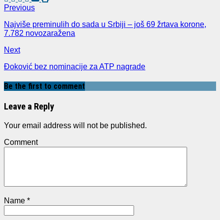
Previous
Najviše preminulih do sada u Srbiji – još 69 žrtava korone,
7.782 novozaražena
Next
Đoković bez nominacije za ATP nagrade
Be the first to comment
Leave a Reply
Your email address will not be published.
Comment
Name
*