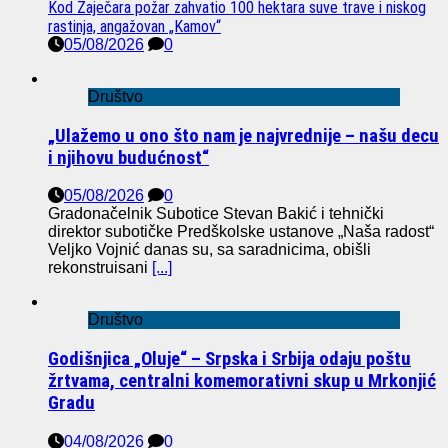
Kod Zaječara požar zahvatio 100 hektara suve trave i niskog
rastinja, angažovan „Kamov“
05/08/2026
0
Društvo
„Ulažemo u ono što nam je najvrednije – našu decu
i njihovu budućnost“
05/08/2026
0
Gradonačelnik Subotice Stevan Bakić i tehnički
direktor subotičke Predškolske ustanove „Naša radost“
Veljko Vojnić danas su, sa saradnicima, obišli
rekonstruisani
[...]
Društvo
Godišnjica „Oluje“ – Srpska i Srbija odaju poštu
žrtvama, centralni komemorativni skup u Mrkonjić
Gradu
04/08/2026
0