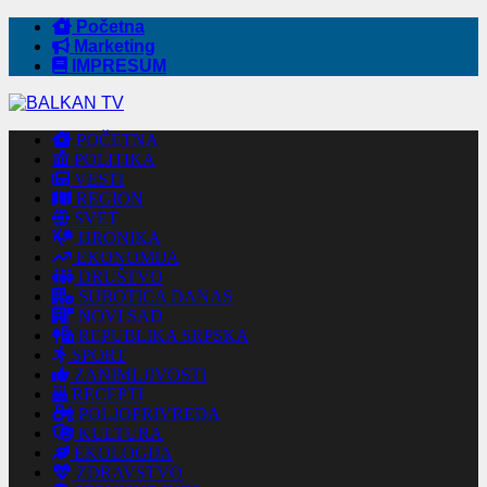
Početna
Marketing
IMPRESUM
POČETNA
POLITIKA
VESTI
REGION
SVET
HRONIKA
EKONOMIJA
DRUŠTVO
SUBOTICA DANAS
NOVI SAD
REPUBLIKA SRPSKA
SPORT
ZANIMLJIVOSTI
RECEPTI
POLJOPRIVREDA
KULTURA
EKOLOGIJA
ZDRAVSTVO