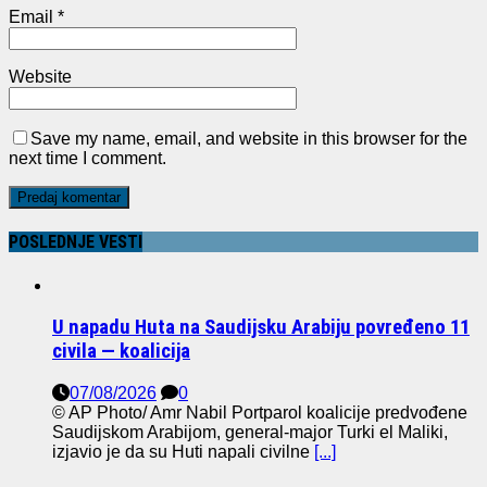
Email
*
Website
Save my name, email, and website in this browser for the
next time I comment.
POSLEDNJE VESTI
U napadu Huta na Saudijsku Arabiju povređeno 11
civila — koalicija
07/08/2026
0
© AP Photo/ Amr Nabil Portparol koalicije predvođene
Saudijskom Arabijom, general-major Turki el Maliki,
izjavio je da su Huti napali civilne
[...]