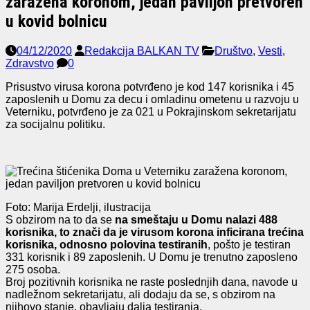
zaražena koronom, jedan paviljon pretvoren
u kovid bolnicu
04/12/2020
Redakcija BALKAN TV
Društvo
,
Vesti
,
Zdravstvo
0
Prisustvo virusa korona potvrđeno je kod 147 korisnika i 45
zaposlenih u Domu za decu i omladinu ometenu u razvoju u
Veterniku, potvrđeno je za 021 u Pokrajinskom sekretarijatu
za socijalnu politiku.
Foto: Marija Erdelji, ilustracija
S obzirom na to da se
na smeštaju u Domu nalazi 488
korisnika, to znači da je virusom korona inficirana trećina
korisnika, odnosno polovina testiranih
, pošto je testiran
331 korisnik i 89 zaposlenih. U Domu je trenutno zaposleno
275 osoba.
Broj pozitivnih korisnika ne raste poslednjih dana, navode u
nadležnom sekretarijatu, ali dodaju da se, s obzirom na
njihovo stanje, obavljaju dalja testiranja.