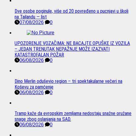
Dve osobe poginule, više od 20 povređeno u pucnjavi u školi
na Tajlandu — list
07/08/2026
0
UPOZORENJE VOZAČIMA: NE BACAJTE OPUŠKE IZ VOZILA
– JEDAN TRENUTAK NEPAŽNJE MOŽE IZAZVATI
KATASTROFALAN POŽAR
06/08/2026
0
Dino Merlin oduševio region – tri spektakularne večeri na
Koševu za pamćenje
06/08/2026
0
Tramp kaže da evropskim zemljama nedostaju snažne oružane
snage zbog oslanjanja na SAD.
06/08/2026
0