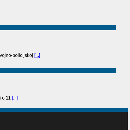
vojno-policijskoj
[...]
i o 11
[...]