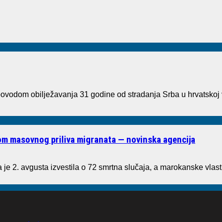
vodom obilježavanja 31 godine od stradanja Srba u hrvatskoj 
kom masovnog priliva migranata — novinska agencija
je 2. avgusta izvestila o 72 smrtna slučaja, a marokanske vlast