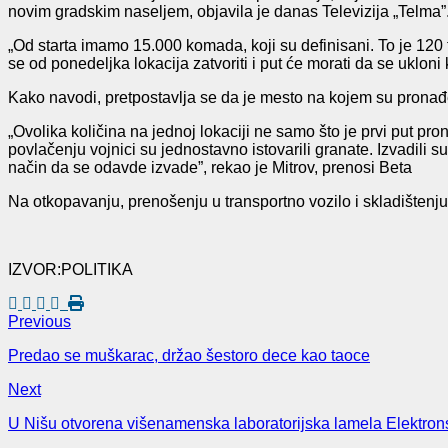
novim gradskim naseljem, objavila je danas Televizija „Telma”
„Od starta imamo 15.000 komada, koji su definisani. To je 120 t
se od ponedeljka lokacija zatvoriti i put će morati da se ukloni
Kako navodi, pretpostavlja se da je mesto na kojem su pronađen
„Ovolika količina na jednoj lokaciji ne samo što je prvi put pro
povlačenju vojnici su jednostavno istovarili granate. Izvadili 
način da se odavde izvade”, rekao je Mitrov, prenosi Beta
Na otkopavanju, prenošenju u transportno vozilo i skladištenj
IZVOR:POLITIKA
Previous
Predao se muškarac, držao šestoro dece kao taoce
Next
U Nišu otvorena višenamenska laboratorijska lamela Elektrons