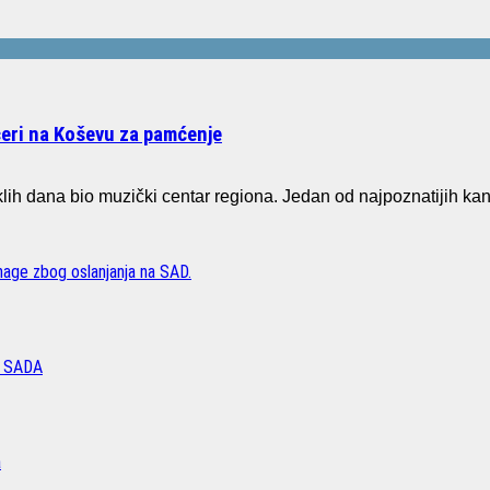
čeri na Koševu za pamćenje
ih dana bio muzički centar regiona. Jedan od najpoznatijih ka
age zbog oslanjanja na SAD.
 SADA
a