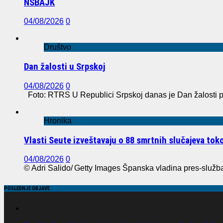
NSBAJK
04/08/2026
0
Društvo
Dan žalosti u Srpskoj
04/08/2026
0
Foto: RTRS U Republici Srpskoj danas je Dan žalosti po
Hronika
Vlasti Seute izveštavaju o 88 smrtnih slučajeva to
04/08/2026
0
© Adri Salido/ Getty Images Španska vladina pres-služba 
POSLEDNJE OBJAVE