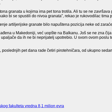
.
ona granata u kojima ima pet tona trotila. Ali tu se ne završava 
 kako bi se spustili do nivoa granata”, rekao je rukovodilac tima p
je artiljerijske granate bilo napuštena pozicija neke od zaraćen
nađena u Makedoniji, već uopšte na Balkanu. Još se ne zna čija je 
su upaljače da ih ne bi neprijatelj upotrebio. U svom ovom poslu 
u, poslednjih pet dana rade četiri pirotehničara, od ukupno sed
kog fakulteta vredna 8,1 milion evra