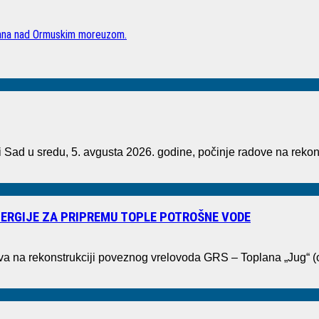
rana nad Ormuskim moreuzom.
ad u sredu, 5. avgusta 2026. godine, počinje radove na rekons
ERGIJE ZA PRIPREMU TOPLE POTROŠNE VODE
ova na rekonstrukciji poveznog vrelovoda GRS – Toplana „Jug“ 