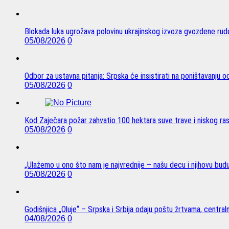
Blokada luka ugrožava polovinu ukrajinskog izvoza gvozdene rude
05/08/2026
0
Odbor za ustavna pitanja: Srpska će insistirati na poništavanju 
05/08/2026
0
Kod Zaječara požar zahvatio 100 hektara suve trave i niskog ra
05/08/2026
0
„Ulažemo u ono što nam je najvrednije – našu decu i njihovu bud
05/08/2026
0
Godišnjica „Oluje“ – Srpska i Srbija odaju poštu žrtvama, centra
04/08/2026
0