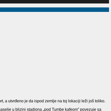
 a utvrđeno je da ispod zemlje na toj lokaciji leži još toliko.
o naselje u blizini stadiona „pod Tumbe kafeom” povezuje sa