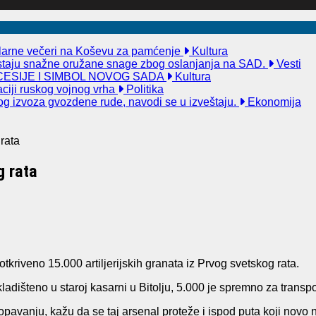
kularne večeri na Koševu za pamćenje
Kultura
taju snažne oružane snage zbog oslanjanja na SAD.
Vesti
ESIJE I SIMBOL NOVOG SADA
Kultura
aciji ruskog vojnog vrha
Politika
og izvoza gvozdene rude, navodi se u izveštaju.
Ekonomija
rata
g rata
kriveno 15.000 artiljerijskih granata iz Prvog svetskog rata.
dišteno u staroj kasarni u Bitolju, 5.000 je spremno za transport,
skopavanju, kažu da se taj arsenal proteže i ispod puta koji nov