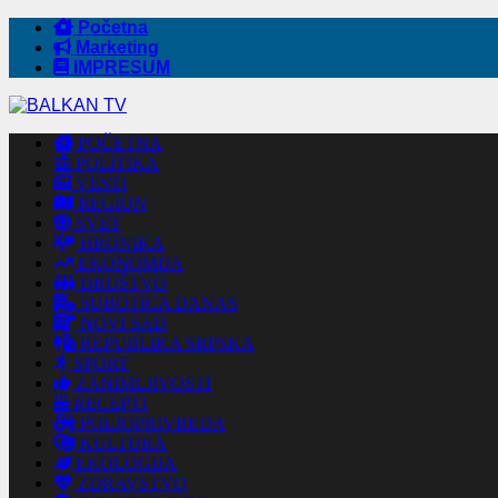
Početna
Marketing
IMPRESUM
POČETNA
POLITIKA
VESTI
REGION
SVET
HRONIKA
EKONOMIJA
DRUŠTVO
SUBOTICA DANAS
NOVI SAD
REPUBLIKA SRPSKA
SPORT
ZANIMLJIVOSTI
RECEPTI
POLJOPRIVREDA
KULTURA
EKOLOGIJA
ZDRAVSTVO