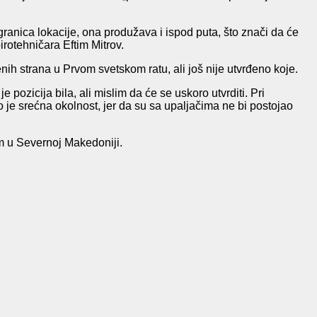
granica lokacije, ona produžava i ispod puta, što znači da će
irotehničara Eftim Mitrov.
ih strana u Prvom svetskom ratu, ali još nije utvrđeno koje.
pozicija bila, ali mislim da će se uskoro utvrditi. Pri
to je srećna okolnost, jer da su sa upaljačima ne bi postojao
am u Severnoj Makedoniji.