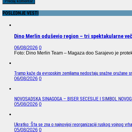
POSLEDNJE VESTI
Dino Merlin oduševio region – tri spektakularne ve
06/08/2026
0
Foto: Dino Merlin Team – Magaza doo Sarajevo je protekl
Tramp kaže da evropskim zemljama nedostaju snažne oružane sn
06/08/2026
0
NOVOSADSKA SINAGOGA – BISER SECESIJE I SIMBOL NOVOG
05/08/2026
0
Ukratko: Šta se zna o najnovijoj reorganizaciji ruskog vojnog vrh
05/08/2026
0