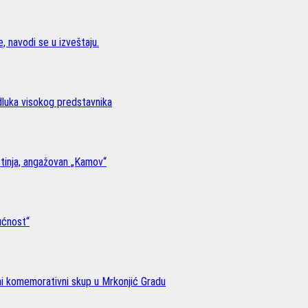
, navodi se u izveštaju.
odluka visokog predstavnika
stinja, angažovan „Kamov“
ućnost“
lni komemorativni skup u Mrkonjić Gradu