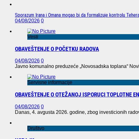
Sporazum Irana i Omana mogao bi da formalizuje kontrolu Tehe
04/08/2026
0
Vesti
OBAVEŠTENJE O POČETKU RADOVA
04/08/2026
0
Javno komunalno preduzeće „Novosadska toplana“ Novi S
Servisne informacije
OBAVEŠTENJE O OTEŽANOJ ISPORUCI TOPLOTNE EN
04/08/2026
0
Danas, 4. avgusta 2026. godine, zbog investicionih rad
Društvo