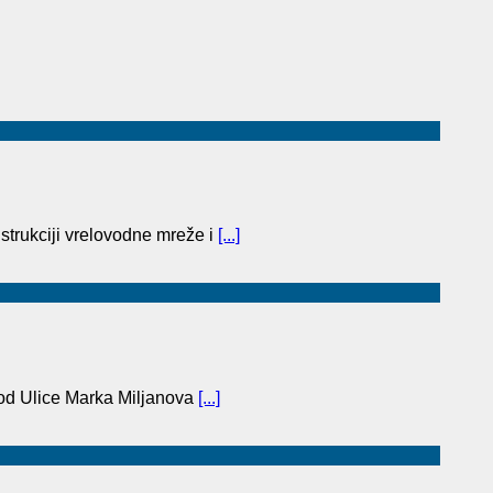
trukciji vrelovodne mreže i
[...]
(od Ulice Marka Miljanova
[...]