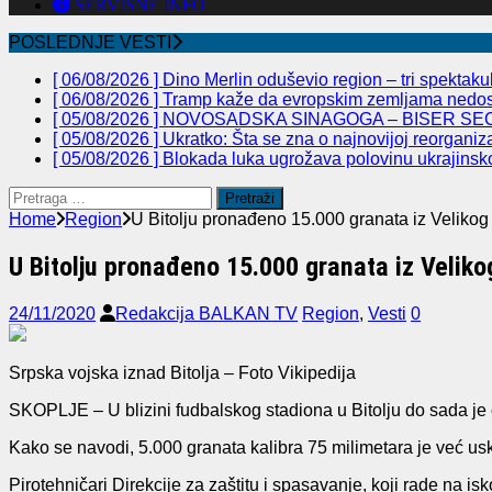
SERVISNE INFO
POSLEDNJE VESTI
[ 06/08/2026 ]
Dino Merlin oduševio region – tri spekta
[ 06/08/2026 ]
Tramp kaže da evropskim zemljama nedos
[ 05/08/2026 ]
NOVOSADSKA SINAGOGA – BISER SEC
[ 05/08/2026 ]
Ukratko: Šta se zna o najnovijoj reorganiz
[ 05/08/2026 ]
Blokada luka ugrožava polovinu ukrajinsk
Pretraga
za:
Home
Region
U Bitolju pronađeno 15.000 granata iz Velikog 
U Bitolju pronađeno 15.000 granata iz Veliko
24/11/2020
Redakcija BALKAN TV
Region
,
Vesti
0
Srpska vojska iznad Bitolja – Foto Vikipedija
SKOPLJE – U blizini fudbalskog stadiona u Bitolju do sada je ot
Kako se navodi, 5.000 granata kalibra 75 milimetara je već uskla
Pirotehničari Direkcije za zaštitu i spasavanje, koji rade na i