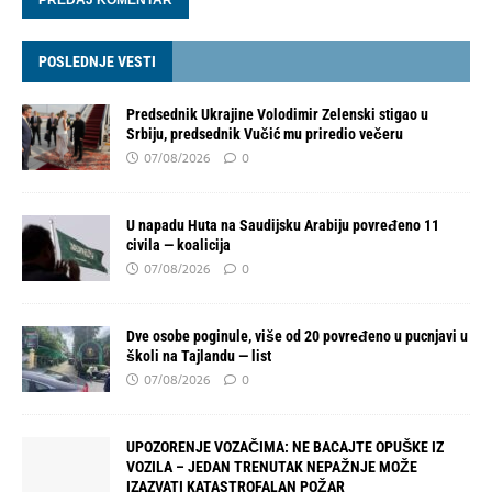
POSLEDNJE VESTI
Predsednik Ukrajine Volodimir Zelenski stigao u
Srbiju, predsednik Vučić mu priredio večeru
07/08/2026
0
U napadu Huta na Saudijsku Arabiju povređeno 11
civila — koalicija
07/08/2026
0
Dve osobe poginule, više od 20 povređeno u pucnjavi u
školi na Tajlandu — list
07/08/2026
0
UPOZORENJE VOZAČIMA: NE BACAJTE OPUŠKE IZ
VOZILA – JEDAN TRENUTAK NEPAŽNJE MOŽE
IZAZVATI KATASTROFALAN POŽAR