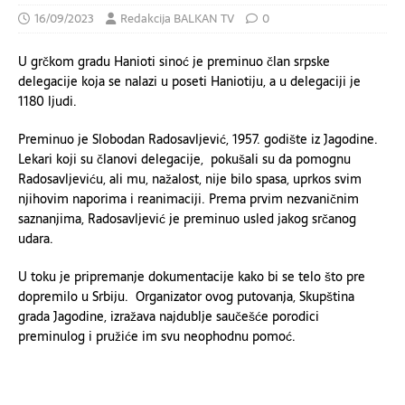
16/09/2023
Redakcija BALKAN TV
0
U grčkom gradu Hanioti sinoć je preminuo član srpske
delegacije koja se nalazi u poseti Haniotiju, a u delegaciji je
1180 ljudi.
Preminuo je Slobodan Radosavljević, 1957. godište iz Jagodine.
Lekari koji su članovi delegacije, pokušali su da pomognu
Radosavljeviću, ali mu, nažalost, nije bilo spasa, uprkos svim
njihovim naporima i reanimaciji. Prema prvim nezvaničnim
saznanjima, Radosavljević je preminuo usled jakog srčanog
udara.
U toku je pripremanje dokumentacije kako bi se telo što pre
dopremilo u Srbiju. Organizator ovog putovanja, Skupština
grada Jagodine, izražava najdublje saučešće porodici
preminulog i pružiće im svu neophodnu pomoć.