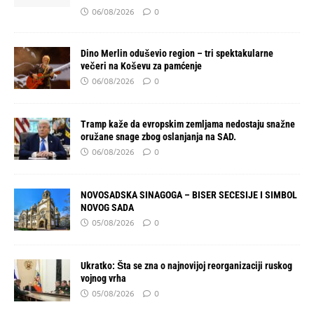
06/08/2026
0
Dino Merlin oduševio region – tri spektakularne
večeri na Koševu za pamćenje
06/08/2026
0
Tramp kaže da evropskim zemljama nedostaju snažne
oružane snage zbog oslanjanja na SAD.
06/08/2026
0
NOVOSADSKA SINAGOGA – BISER SECESIJE I SIMBOL
NOVOG SADA
05/08/2026
0
Ukratko: Šta se zna o najnovijoj reorganizaciji ruskog
vojnog vrha
05/08/2026
0