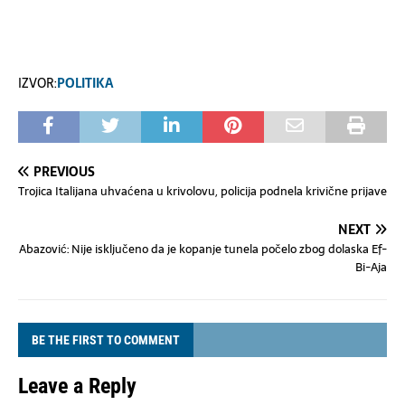
IZVOR:
POLITIKA
PREVIOUS
Trojica Italijana uhvaćena u krivolovu, policija podnela krivične prijave
NEXT
Abazović: Nije isključeno da je kopanje tunela počelo zbog dolaska Ef-
Bi-Aja
BE THE FIRST TO COMMENT
Leave a Reply