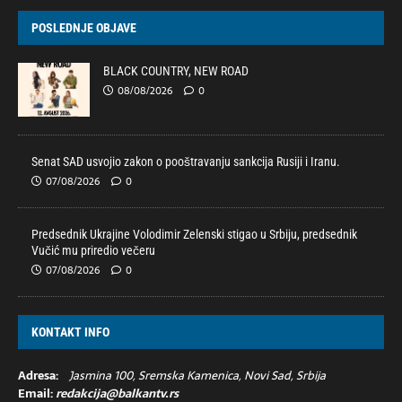
POSLEDNJE OBJAVE
BLACK COUNTRY, NEW ROAD
08/08/2026
0
Senat SAD usvojio zakon o pooštravanju sankcija Rusiji i Iranu.
07/08/2026
0
Predsednik Ukrajine Volodimir Zelenski stigao u Srbiju, predsednik
Vučić mu priredio večeru
07/08/2026
0
KONTAKT INFO
Adresa:
Jasmina 100, Sremska Kamenica, Novi Sad, Srbija
Email:
redakcija@balkantv.rs