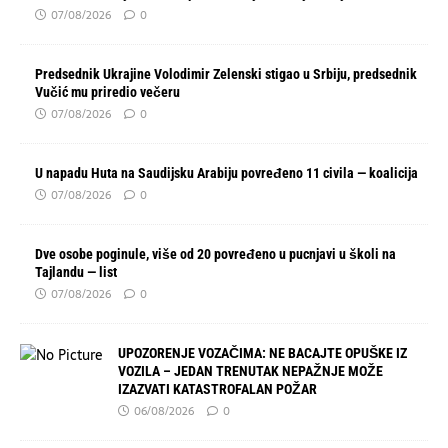
07/08/2026
0
Predsednik Ukrajine Volodimir Zelenski stigao u Srbiju, predsednik
Vučić mu priredio večeru
07/08/2026
0
U napadu Huta na Saudijsku Arabiju povređeno 11 civila — koalicija
07/08/2026
0
Dve osobe poginule, više od 20 povređeno u pucnjavi u školi na
Tajlandu — list
07/08/2026
0
UPOZORENJE VOZAČIMA: NE BACAJTE OPUŠKE IZ
VOZILA – JEDAN TRENUTAK NEPAŽNJE MOŽE
IZAZVATI KATASTROFALAN POŽAR
06/08/2026
0