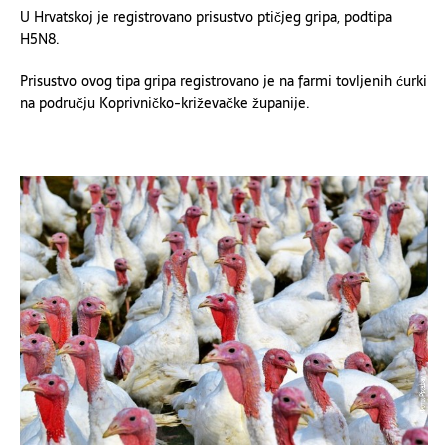
U Hrvatskoj je registrovano prisustvo ptičjeg gripa, podtipa
H5N8.
Prisustvo ovog tipa gripa registrovano je na farmi tovljenih ćurki
na području Koprivničko-križevačke županije.