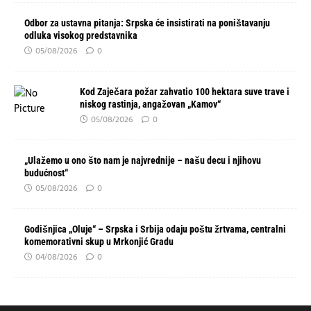
Odbor za ustavna pitanja: Srpska će insistirati na poništavanju
odluka visokog predstavnika
05/08/2026
0
Kod Zaječara požar zahvatio 100 hektara suve trave i
niskog rastinja, angažovan „Kamov“
05/08/2026
0
„Ulažemo u ono što nam je najvrednije – našu decu i njihovu
budućnost“
05/08/2026
0
Godišnjica „Oluje“ – Srpska i Srbija odaju poštu žrtvama, centralni
komemorativni skup u Mrkonjić Gradu
04/08/2026
0