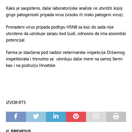
Kako je saopšteno, dalje laboratorijske analize će utvrditi kojoj
grupi patogenosti pripada virus (visoko ili nisko patogeni virus).
Pronađeni virus pripada podtipu H5N8 za koji do sada nije
utvrđeno da uzrokuje zarazu kod ljudi, odnosno da ima zoonotski
potencijal.
Farma je stavljena pod nadzor veterinarske inspekcije Državnog
inspektorata i trenutno se utvrđuju dalje mere na samoj farmi
kao i na području Hrvatske.
IZVOR:RTS
PREVIOUS