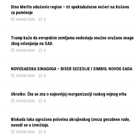
Dino Merlin oduševio region – tri spektakularne večeri na Koševu
za pamćenje
06/08/2026
0
Tramp kaže da evropskim zemljama nedostaju snažne oružane snage
zbog oslanjanja na SAD.
06/08/2026
0
NOVOSADSKA SINAGOGA – BISER SECESIJE I SIMBOL NOVOG SADA
05/08/2026
0
Ukratko: Šta se zna o najnovijoj reorganizaciji ruskog vojnog vrha
05/08/2026
0
Blokada luka ugrožava polovinu ukrajinskog izvoza gvozdene rude,
navodi se u izveštaju.
05/08/2026
0