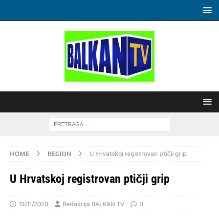
HOME
REGION
U Hrvatskoj registrovan ptičji grip
U Hrvatskoj registrovan ptičji grip
19/11/2020
Redakcija BALKAN TV
0