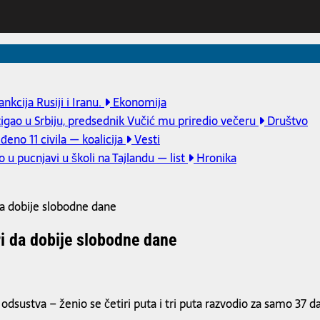
kcija Rusiji i Iranu.
Ekonomija
tigao u Srbiju, predsednik Vučić mu priredio večeru
Društvo
eno 11 civila — koalicija
Vesti
u pucnjavi u školi na Tajlandu — list
Hronika
da dobije slobodne dane
ri da dobije slobodne dane
 odsustva – ženio se četiri puta i tri puta razvodio za samo 37 d