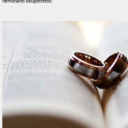
nemoralno zloupotrebio.