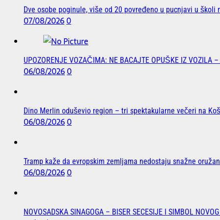
Dve osobe poginule, više od 20 povređeno u pucnjavi u školi n
07/08/2026
0
UPOZORENJE VOZAČIMA: NE BACAJTE OPUŠKE IZ VOZILA –
06/08/2026
0
Dino Merlin oduševio region – tri spektakularne večeri na K
06/08/2026
0
Tramp kaže da evropskim zemljama nedostaju snažne oružane
06/08/2026
0
NOVOSADSKA SINAGOGA – BISER SECESIJE I SIMBOL NOVOG