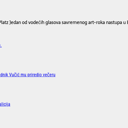
atz Jedan od vodećih glasova savremenog art-roka nastupa u
.
ednik Vučić mu priredio večeru
licija