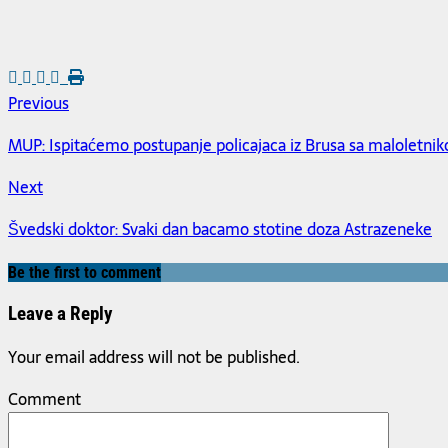
Previous
MUP: Ispitaćemo postupanje policajaca iz Brusa sa maloletni
Next
Švedski doktor: Svaki dan bacamo stotine doza Astrazeneke
Be the first to comment
Leave a Reply
Your email address will not be published.
Comment