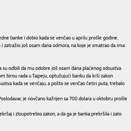
dne banke i dobio kada se venčao u aprilu prošle godine.
i zatražio još osam dana odmora, na koje je smatrao da ima
 pa su odbili da mu odobre još osam dana plaćenog odsustva.
m birou rada u Tajpeju, optužujući banku da krši zakon
stva kada se venčaju, a pošto se venčao četiri puta, trebalo
u. Poslodavac je novčano kažnjen sa 700 dolara u oktobru prošle
kršaj i zloupotrebio zakon, a da ga je banka prekršila i zato