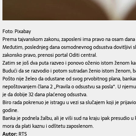
Foto: Pixabay
Prema tajvanskom zakonu, zaposleni ima pravo na osam dana p
Međutim, poslednjeg dana osmodnevnog odsustva dovitljivi sl
zakonsko pravo, prenosi portal Oditi central.
Zatim se još dva puta razveo i ponovo oženio istom ženom ka
Budući da se razvodio i potom sutradan ženio istom ženom, ban
Pošto nije želeo da odustane od svog prvobitnog plana, bankar
nepoštovanjem člana 2 „Pravila o odsustvu sa posla“. U njemu
je da dobije 32 dana plaćenog odsustva.
Biro rada pokrenuo je istragu u vezi sa slučajem koji je prijav
godine.
Banka je podnela žalbu, ali je viši sud na kraju ipak presudio u
mora da plati kaznu i odštetu zaposlenom.
Autor:
RTS