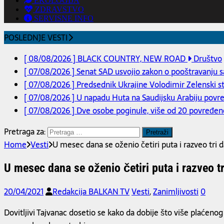
EKOLOGIJA
ZDRAVSTVO
SERVISNE INFO
POSLEDNJE VESTI
[ 08/08/2026 ]
BLACK COUNTRY, NEW ROAD
Društvo
[ 07/08/2026 ]
Senat SAD usvojio zakon o pooštravanju san
[ 07/08/2026 ]
Predsednik Ukrajine Volodimir Zelenski s
[ 07/08/2026 ]
U napadu Huta na Saudijsku Arabiju povređ
[ 07/08/2026 ]
Dve osobe poginule, više od 20 povređeno 
Pretraga za:
Home
Vesti
U mesec dana se oženio četiri puta i razveo tri 
U mesec dana se oženio četiri puta i razveo t
20/04/2021
Redakcija BALKAN TV
Vesti
,
Zanimljivosti
0
Dovitljivi Tajvanac dosetio se kako da dobije što više plaćenog