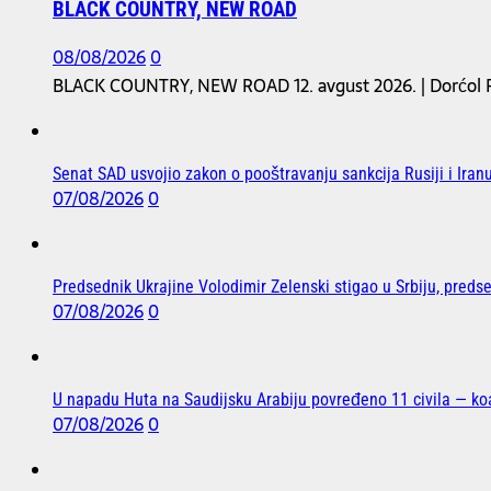
BLACK COUNTRY, NEW ROAD
08/08/2026
0
BLACK COUNTRY, NEW ROAD 12. avgust 2026. | Dorćol Pl
Senat SAD usvojio zakon o pooštravanju sankcija Rusiji i Iranu
07/08/2026
0
Predsednik Ukrajine Volodimir Zelenski stigao u Srbiju, preds
07/08/2026
0
U napadu Huta na Saudijsku Arabiju povređeno 11 civila — koa
07/08/2026
0