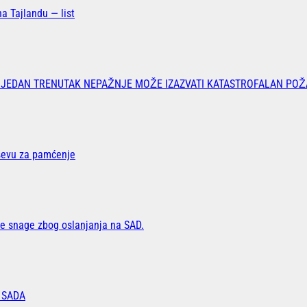
a Tajlandu — list
 JEDAN TRENUTAK NEPAŽNJE MOŽE IZAZVATI KATASTROFALAN POŽ
oševu za pamćenje
 snage zbog oslanjanja na SAD.
 SADA