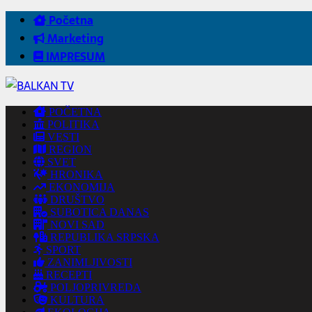
Početna
Marketing
IMPRESUM
POČETNA
POLITIKA
VESTI
REGION
SVET
HRONIKA
EKONOMIJA
DRUŠTVO
SUBOTICA DANAS
NOVI SAD
REPUBLIKA SRPSKA
SPORT
ZANIMLJIVOSTI
RECEPTI
POLJOPRIVREDA
KULTURA