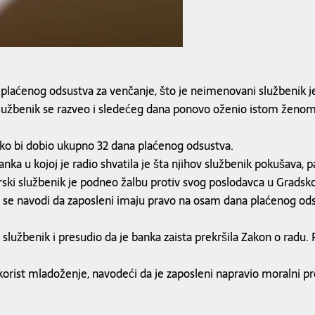
laćenog odsustva za venčanje, što je neimenovani službenik je
užbenik se razveo i sledećeg dana ponovo oženio istom ženom 
ko bi dobio ukupno 32 dana plaćenog odsustva.
ka u kojoj je radio shvatila je šta njihov službenik pokušava,
ski službenik je podneo žalbu protiv svog poslodavca u Gradsko
 se navodi da zaposleni imaju pravo na osam dana plaćenog odsu
io službenik i presudio da je banka zaista prekršila Zakon o rad
 korist mladoženje, navodeći da je zaposleni napravio moralni pre