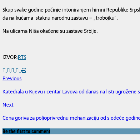
Skup svake godine počinje intoniranjem himni Republike Srpske
da na kućama istaknu narodnu zastavu – „trobojku“.
Na ulicama Niša okačene su zastave Srbije.
IZVOR:
RTS
Previous
Katedrala u Kijevu i centar Lavova od danas na listi ugrožen
Next
Cena goriva za poljoprivrednu mehanizaciju od sledeće godine
Be the first to comment