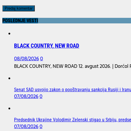
POSLEDNJE VESTI
BLACK COUNTRY, NEW ROAD
08/08/2026
0
BLACK COUNTRY, NEW ROAD 12. avgust 2026. | Dorćol Pl
Senat SAD usvojio zakon o pooštravanju sankcija Rusiji i Iranu
07/08/2026
0
Predsednik Ukrajine Volodimir Zelenski stigao u Srbiju, preds
07/08/2026
0