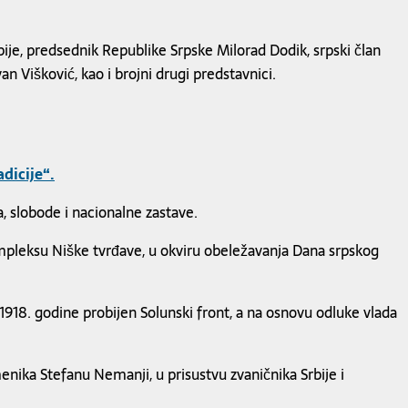
ije, predsednik Republike Srpske Milorad Dodik, srpski član
Višković, kao i brojni drugi predstavnici.
dicije“.
, slobode i nacionalne zastave.
mpleksu Niške tvrđave, u okviru obeležavanja Dana srpskog
 1918. godine probijen Solunski front, a na osnovu odluke vlada
enika Stefanu Nemanji, u prisustvu zvaničnika Srbije i