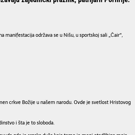
a manifestacija održava se u Nišu, u sportskoj sali „Čair“,
amen crkve Božije u našem narodu. Ovde je svetlost Hristovog
nstvo i šta je to sloboda.