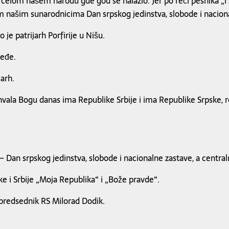
celom našem narodu gde god se nalazio. Jer po reči pesnika „i 
našim sunarodnicima Dan srpskog jedinstva, slobode i nacionaln
 je patrijarh Porfirije u Nišu.
međe.
jarh.
i hvala Bogu danas ima Republike Srbije i ima Republike Srpske, r
– Dan srpskog jedinstva, slobode i nacionalne zastave, a centraln
e i Srbije „Moja Republika“ i „Bože pravde“.
 predsednik RS Milorad Dodik.