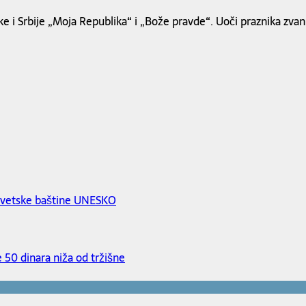
 i Srbije „Moja Republika“ i „Bože pravde“. Uoči praznika zvani
e svetske baštine UNESKO
 50 dinara niža od tržišne