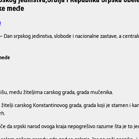
ske međe
0
– Dan srpskog jedinstva, slobode i nacionalne zastave, a centraln
 međe
 Nišu, među žiteljima carskog grada, grada mučenika.
žitelji carskog Konstantinovog grada, grada koji je stamen i k
rh.
oče da srpski narod ovoga kraja nepogrešivo razume šta je to jedi