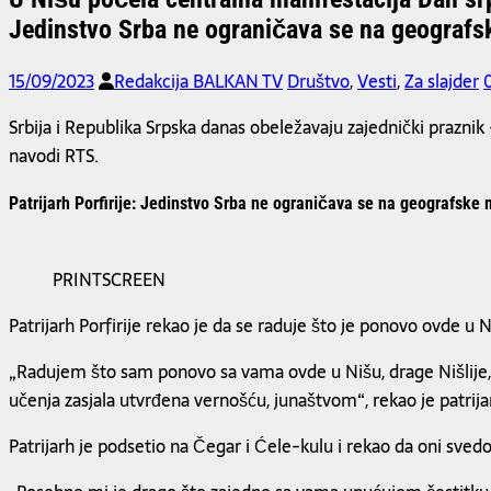
Jedinstvo Srba ne ograničava se na geograf
15/09/2023
Redakcija BALKAN TV
Društvo
,
Vesti
,
Za slajder
Srbija i Republika Srpska danas obeležavaju zajednički praznik 
navodi RTS.
Patrijarh Porfirije: Jedinstvo Srba ne ograničava se na geografske
PRINTSCREEN
Patrijarh Porfirije rekao je da se raduje što je ponovo ovde u
„Radujem što sam ponovo sa vama ovde u Nišu, drage Nišlije, 
učenja zasjala utvrđena vernošću, junaštvom“,
rekao je patrija
Patrijarh je podsetio na Čegar i Ćele-kulu i rekao da oni sved