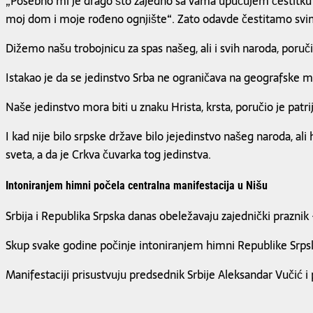
„Posebno mi je drago što zajedno sa vama upućujem čestitku 
moj dom i moje rođeno ognjište“. Zato odavde čestitamo svim 
Dižemo našu trobojnicu za spas našeg, ali i svih naroda, poručio
Istakao je da se jedinstvo Srba ne ograničava na geografske 
Naše jedinstvo mora biti u znaku Hrista, krsta, poručio je patri
I kad nije bilo srpske države bilo jejedinstvo našeg naroda, al
sveta, a da je Crkva čuvarka tog jedinstva.
Intoniranjem himni počela centralna manifestacija u Nišu
Srbija i Republika Srpska danas obeležavaju zajednički praznik 
Skup svake godine počinje intoniranjem himni Republike Srpsk
Manifestaciji prisustvuju predsednik Srbije Aleksandar Vučić i