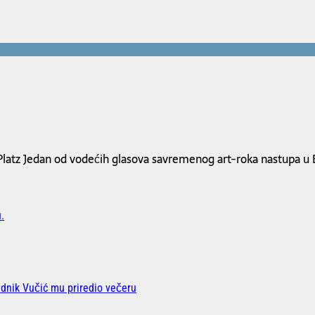
atz Jedan od vodećih glasova savremenog art-roka nastupa u
.
ednik Vučić mu priredio večeru