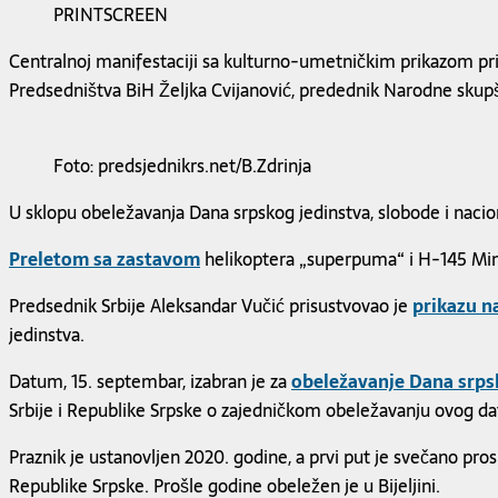
PRINTSCREEN
Centralnoj manifestaciji sa kulturno-umetničkim prikazom pris
Predsedništva BiH Željka Cvijanović, predednik Narodne skupš
Foto: predsjednikrs.net/B.Zdrinja
U sklopu obeležavanja Dana srpskog jedinstva, slobode i naci
Preletom sa zastavom
helikoptera „superpuma“ i H-145 Minis
Predsednik Srbije Aleksandar Vučić prisustvovao je
prikazu n
jedinstva.
Datum, 15. septembar, izabran je za
obeležavanje Dana srpsk
Srbije i Republike Srpske o zajedničkom obeležavanju ovog d
Praznik je ustanovljen 2020. godine, a prvi put je svečano pro
Republike Srpske. Prošle godine obeležen je u Bijeljini.