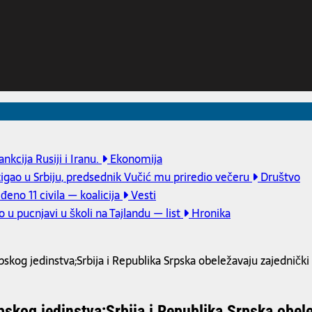
kcija Rusiji i Iranu.
Ekonomija
tigao u Srbiju, predsednik Vučić mu priredio večeru
Društvo
eno 11 civila — koalicija
Vesti
u pucnjavi u školi na Tajlandu — list
Hronika
kog jedinstva;Srbija i Republika Srpska obeležavaju zajednički p
kog jedinstva;Srbija i Republika Srpska obelež