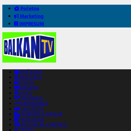
Početna
Marketing
IMPRESUM
POČETNA
POLITIKA
VESTI
REGION
SVET
HRONIKA
EKONOMIJA
DRUŠTVO
SUBOTICA DANAS
NOVI SAD
REPUBLIKA SRPSKA
SPORT