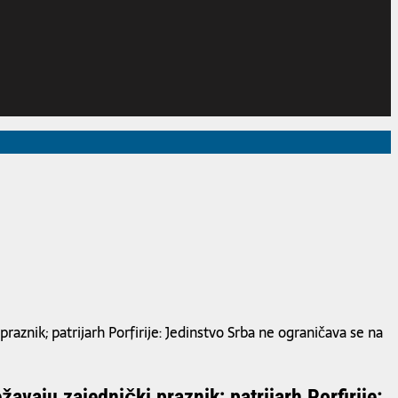
raznik; patrijarh Porfirije: Jedinstvo Srba ne ograničava se na
avaju zajednički praznik; patrijarh Porfirije: