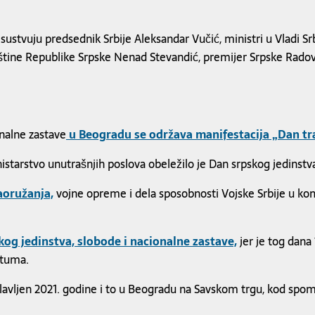
ustvuju predsednik Srbije Aleksandar Vučić, ministri u Vladi Srb
tine Republike Srpske Nenad Stevandić, premijer Srpske Radovan 
onalne zastave
u Beogradu se održava manifestacija „Dan tra
tarstvo unutrašnjih poslova obeležilo je Dan srpskog jedinstva
aoružanja,
vojne opreme i dela sposobnosti Vojske Srbije u ko
og jedinstva, slobode i nacionalne zastave,
jer je tog dana
atuma.
slavljen 2021. godine i to u Beogradu na Savskom trgu, kod spom