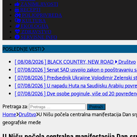
ZANIMLJIVOSTI
RECEPTI
POLJOPRIVREDA
KULTURA
EKOLOGIJA
ZDRAVSTVO
SERVISNE INFO
POSLEDNJE VESTI
[ 08/08/2026 ]
BLACK COUNTRY, NEW ROAD
Društvo
[ 07/08/2026 ]
Senat SAD usvojio zakon o pooštravanju san
[ 07/08/2026 ]
Predsednik Ukrajine Volodimir Zelenski s
[ 07/08/2026 ]
U napadu Huta na Saudijsku Arabiju povređ
[ 07/08/2026 ]
Dve osobe poginule, više od 20 povređeno 
Pretraga za:
Home
Društvo
U Nišu počela centralna manifestacija Dan srps
geografske međe
U Nišu počela centralna manifestacija Dan srps