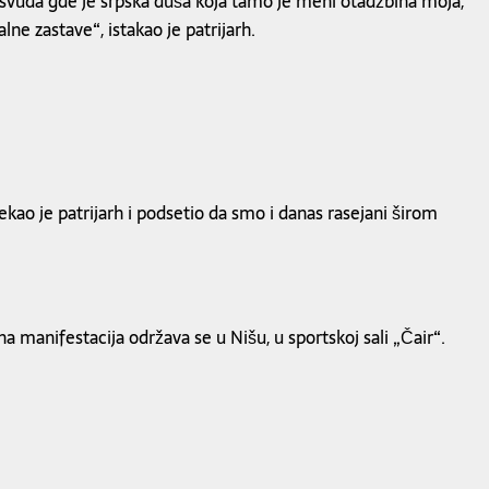
svuda gde je srpska duša koja tamo je meni otadžbina moja,
e zastave“, istakao je patrijarh.
ekao je patrijarh i podsetio da smo i danas rasejani širom
a manifestacija održava se u Nišu, u sportskoj sali „Čair“.