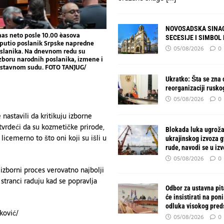
NOVOSADSKA SINAG
nas neto posle 10.00 èasova
SECESIJE I SIMBOL
uputio poslanik Srpske napredne
05/08/2026
0
poslanika. Na dnevnom redu su
zboru narodnih poslanika, izmene i
ustavnom sudu. FOTO TANJUG/
Ukratko: Šta se zna o
reorganizaciji rusko
05/08/2026
0
nastavili da kritikuju izborne
vrdeći da su kozmetičke prirode,
Blokada luka ugroža
licemerno to što oni koji su išli u
ukrajinskog izvoza 
rude, navodi se u izv
05/08/2026
0
zborni proces verovatno najbolji
stranci raduju kad se popravlja
Odbor za ustavna pit
će insistirati na pon
odluka visokog pred
ković/
05/08/2026
0