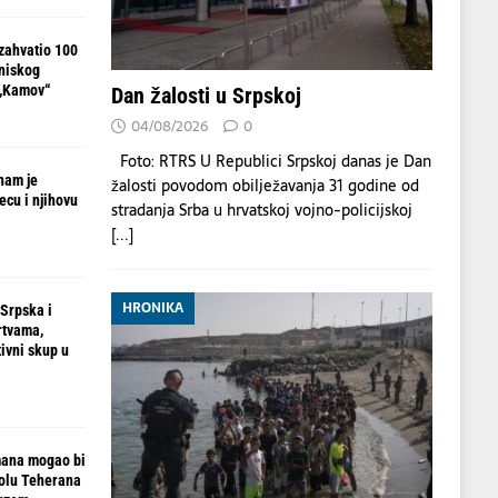
zahvatio 100
 niskog
 „Kamov“
Dan žalosti u Srpskoj
04/08/2026
0
Foto: RTRS U Republici Srpskoj danas je Dan
nam je
žalosti povodom obilježavanja 31 godine od
ecu i njihovu
stradanja Srba u hrvatskoj vojno-policijskoj
[...]
HRONIKA
 Srpska i
rtvama,
ivni skup u
mana mogao bi
rolu Teherana