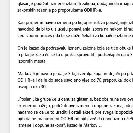
glasanje podržati izmene izbornih zakona, dodajući da imaj
zakonskih rešenja po preporukama ODIHR-a.
Kao primer je naveo izmenu po kojoj se rok za ponavljanje iz
navodeći da bi to u slučaju ponavljanja izbora na nekom bira
ceo izborni proces i da bi se duže čekalo za konačne izborne 
On je kazao da podržavaju izmenu zakona koja se tiče obuke i
u pitanje kako će se to u praksi sprovoditi, podsećajući da u S
izbornih mesta.
Marković je naveo je da je Srbija zemlja koja prednjači po pi
ODIHR-a i da je do sada usvojeno više od 70 preporuka, dok 
usvojila oko 30.
„Poslanička grupa će u danu za glasanje, bez obzira na sve ove
skrenemo pažnju, podržati ove izmene i dopune zakona, odnos
nadamo se da će to uraditi i ostali akteri, pre svega iz opozi
njih da ne branimo mi ODIHR od njih, već da i oni uzmu uče
izmene i dopune zakona“, kazao je Marković.