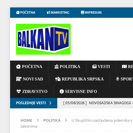
POČETNA
MARKETING
IMPRESUM
POČETNA
POLITIKA
VESTI
RE
NOVI SAD
REPUBLIKA SRPSKA
SPOR
ZDRAVSTVO
SERVISNE INFO
POSLEDNJE VESTI
[ 05/08/2026 ]
NOVOSADSKA SINAGOGA – 
[ 05/08/2026 ]
Ukratko: Šta se zna o najno
HOME
POLITIKA
U Skupštini nastavljena polemika vla
[ 05/08/2026 ]
Blokada luka ugrožava polov
zakonima