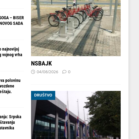
OGA – BISER
 NOVOG SADA
 najnovijoj
g vojnog vrha
NSBAJK
04/08/2026
0
va polovinu
gvozdene
eštaju.
DRUŠTVO
anja: Srpska
ištavanju
stavnika