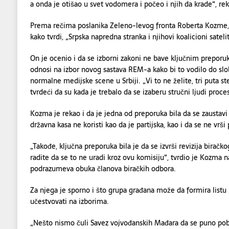
a onda je otišao u svet vodomera i počeo i njih da krade“, re
Prema rečima poslanika Zeleno-levog fronta Roberta Kozme, p
kako tvrdi, „Srpska napredna stranka i njihovi koalicioni sateli
On je ocenio i da se izborni zakoni ne bave ključnim prepor
odnosi na izbor novog sastava REM-a kako bi to vodilo do slo
normalne medijske scene u Srbiji. „Vi to ne želite, tri puta s
tvrdeći da su kada je trebalo da se izaberu stručni ljudi proces
Kozma je rekao i da je jedna od preporuka bila da se zaustav
državna kasa ne koristi kao da je partijska, kao i da se ne vrši p
„Takođe, ključna preporuka bila je da se izvrši revizija biračk
radite da se to ne uradi kroz ovu komisiju“, tvrdio je Kozma n
podrazumeva obuka članova biračkih odbora.
Za njega je sporno i što grupa građana može da formira listu
učestvovati na izborima.
„Nešto nismo čuli Savez vojvođanskih Mađara da se puno pob