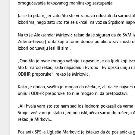
omogućavanja takozvanog manjinskog zastupanja.
Ja se to pitam, jer zato što ste vi zapravo odustali da samost
izborima, nego zato što ste se ukrcali na voz sa Srpskom nap
Na to je Aleksandar Mirković rekao da je siguran da će SVM iza
Zeleno-levog fronta koji o tome donosi odluku u zavisnosti od 
izbori održavaju leti ili zimi.
„Ono što je ovde mnogo važnije i opasnije je da ljudi koji i
što bi narod rekao, sada napadaju i Evropu i Evropsku uniju i 
ODIHR preporuke“, rekao je Mirković.
Kako je dodao, svašta je mogao da očekuje, ali da će najveći 
uniju i ODIHR preporuke, to nije mogao ni da pretpostavi.
„Ali hvala vam što ste nam sad još jednom pokazali da vama 
Srbije, već vam je stalo i jedino i isključivo samo do rušenja
rekao je Mirković.
Poslanik SPS-a Uglješa Marković je istakao da će poslanička 