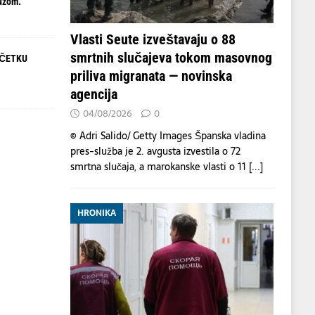
uzom.
Vlasti Seute izveštavaju o 88
smrtnih slučajeva tokom masovnog
OČETKU
priliva migranata — novinska
agencija
04/08/2026
0
© Adri Salido/ Getty Images Španska vladina
pres-služba je 2. avgusta izvestila o 72
smrtna slučaja, a marokanske vlasti o 11
[...]
HRONIKA