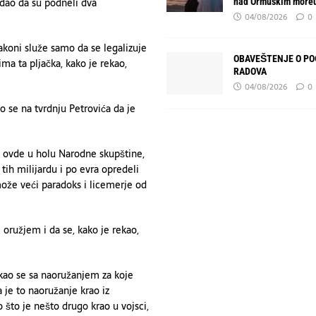
odao da su podneli dva
nad Ormuskim more
04/08/2026
0
zakoni služe samo da se legalizuje
OBAVEŠTENJE O P
ma ta pljačka, kako je rekao,
RADOVA
04/08/2026
0
 se na tvrdnju Petrovića da je
a i ovde u holu Narodne skupštine,
e tih milijardu i po evra opredeli
može veći paradoks i licemerje od
oružjem i da se, kako je rekao,
ikao se sa naoružanjem za koje
 je to naoružanje krao iz
o što je nešto drugo krao u vojsci,