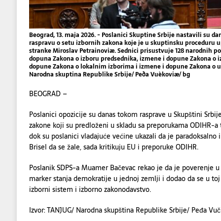
Beograd, 13. maja 2026. - Poslanici Skuptine Srbije nastavili su da
raspravu o setu izbornih zakona koje je u skuptinsku proceduru 
stranke Miroslav Petrainoviæ. Sednici prisustvuje 128 narodnih 
dopuna Zakona o izboru predsednika, izmene i dopune Zakona o i
dopune Zakona o lokalnim izborima i izmene i dopune Zakona o 
Narodna skuptina Republike Srbije/ Peða Vuèkoviæ/ bg
BEOGRAD –
Poslanici opozicije su danas tokom rasprave u Skupštini Srbije 
zakone koji su predloženi u skladu sa preporukama ODIHR-a t
dok su poslanici vladajuće većine ukazali da je paradoksalno i 
Brisel da se žale, sada kritikuju EU i preporuke ODIHR.
Poslanik SDPS-a Muamer Bačevac rekao je da je poverenje u i
marker stanja demokratije u jednoj zemlji i dodao da se u toj 
izborni sistem i izborno zakonodavstvo.
Izvor: TANJUG/ Narodna skupština Republike Srbije/ Peđa Vuč