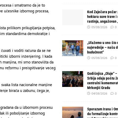
procesa i smatramo da je to
ve učesnike izbornog procesa,
Kod Zaječara požar 
hektara suve trave i
rastinja, angažovan
05/08/2026
0
sta prilikom prikupljanja potpisa,
šim standardima demokratije i
„Ulažemo u ono što 
najvrednije – našu d
čuvati i voditi računa da se ne
budućnost“
tički izborni inženjering. I kada
05/08/2026
0
ih manjina, mi smo stanovišta da
nu reformu i preispitivanje većeg
Godišnjica „Oluje“ –
Srbija odaju poštu ž
centralni komemorat
 svaka lista nacionalne manjine
Mrkonjić Gradu
enje birača u zabunu, čega je,
04/08/2026
0
 građana da u izbornom procesu
Sporazum Irana i O
ak ili poboljšanje izbornog
da formalizuje kont