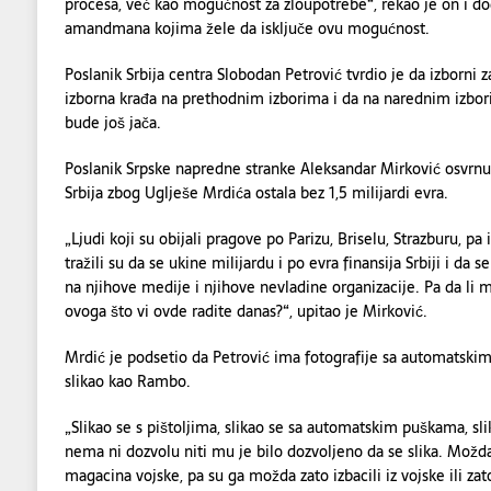
procesa, već kao mogućnost za zloupotrebe“, rekao je on i d
amandmana kojima žele da isključe ovu mogućnost.
Poslanik Srbija centra Slobodan Petrović tvrdio je da izborni 
izborna krađa na prethodnim izborima i da na narednim izbori
bude još jača.
Poslanik Srpske napredne stranke Aleksandar Mirković osvrnuo
Srbija zbog Uglješe Mrdića ostala bez 1,5 milijardi evra.
„Ljudi koji su obijali pragove po Parizu, Briselu, Strazburu, p
tražili su da se ukine milijardu i po evra finansija Srbiji i da s
na njihove medije i njihove nevladine organizacije. Pa da li 
ovoga što vi ovde radite danas?“, upitao je Mirković.
Mrdić je podsetio da Petrović ima fotografije sa automatskim 
slikao kao Rambo.
„Slikao se s pištoljima, slikao se sa automatskim puškama, sl
nema ni dozvolu niti mu je bilo dozvoljeno da se slika. Možda
magacina vojske, pa su ga možda zato izbacili iz vojske ili zat