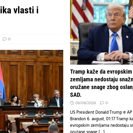
ka vlasti i
rpska će insistirati na poništavanju odluka visokog predstavnika
emljama nedostaju snažne oružane snage zbog oslanjanja na SAD.
VESTI
0
Tramp kaže da evropskim
zemljama nedostaju snaž
oružane snage zbog oslan
SAD.
06/08/2026
0
US President Donald Trump © AP
Brandon 6. avgust, 01:17 Tramp k
evropskim zemljama nedostaju s
oružane snage
[...]