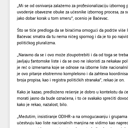
„Mi se od osnivanja zalažemo za profesionalizaciju izbornog 
uvođenje obavezne obuke za učesnike izbornog procesa, za s
jako dobar korak u tom smeru“, ocenio je Bačevac.
Što se tiče predloga da se biračima omogući da podrže više li
Bačevac smatra da tu nema ničeg spornog i da je to po najvi
političkog pluralizma.
„Naravno da se i ovo može zloupotrebiti i da od toga se treba 
javljaju fantomske liste i da se ovo ne iskoristi za nekakav poli
je reč o izmenama koje se odnose na izborne liste nacionaln
je ovo pitanje ekstremno kompleksno i da zahteva koordinisa
broja propisa, kao i registra političkih stranaka“, rekao je on.
Kako je kazao, predloženo rešenje je dobro u kontekstu da će
morati jasno da bude označena, i to će svakako sprečiti dovođ
kako je rekao, nažalost, bilo.
„Međutim, insistiranje ODIHR-a na omogućavanju i grupama
učestvuju kao liste nacionalnih manjina ne vidimo kao napred