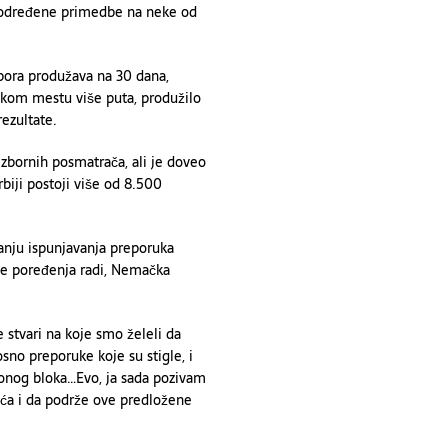
u određene primedbe na neke od
bora produžava na 30 dana,
čkom mestu više puta, produžilo
rezultate.
zbornih posmatrača, ali je doveo
rbiji postoji više od 8.500
tanju ispunjavanja preporuka
je poređenja radi, Nemačka
 stvari na koje smo želeli da
no preporuke koje su stigle, i
cionog bloka…Evo, ja sada pozivam
šća i da podrže ove predložene