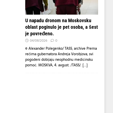
U napadu dronom na Moskovsku
oblast poginulo je pet osoba, a šest
je povređeno.
04/08/2026
0
© Alexander Polegenko/ TASS, archive Prema
rečima gubernatora Andreja Vorobjova, svi
pogođeni dobijaju neophodnu medicinsku
pomoć. MOSKVA, 4. avgust. /TASS/.
[...]