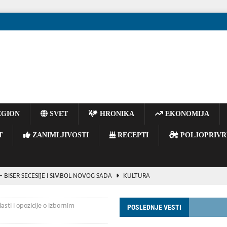
GION
SVET
HRONIKA
EKONOMIJA
T
ZANIMLJIVOSTI
RECEPTI
POLJOPRIVR
BISER SECESIJE I SIMBOL NOVOG SADA
KULTURA
vijoj reorganizaciji ruskog vojnog vrha
POLITIKA
sti i opozicije o izbornim
POSLEDNJE VESTI
inu ukrajinskog izvoza gvozdene rude, navodi se u izveštaju.