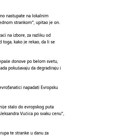
alno nastupate na lokalnim
rednom strankom“, upitao je on.
ći na izbore, za razliku od
toga, kako je rekao, da li se
scepaše đonove po belom svetu,
sada pokušavaju da degradiraju i
evrofanatici napadati Evropsku
nije stalo do evropskog puta
 Aleksandra Vučića po svaku cenu“,
grupa te stranke u danu za