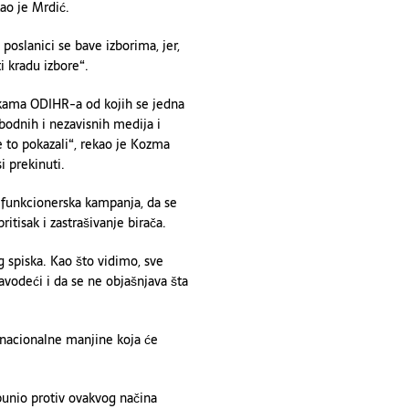
kao je Mrdić.
oslanici se bave izborima, jer,
ti kradu izbore“.
ukama ODIHR-a od kojih se jedna
bodnih i nezavisnih medija i
te to pokazali“, rekao je Kozma
i prekinuti.
i funkcionerska kampanja, da se
ritisak i zastrašivanje birača.
og spiska. Kao što vidimo, sve
avodeći i da se ne objašnjava šta
 nacionalne manjine koja će
unio protiv ovakvog načina