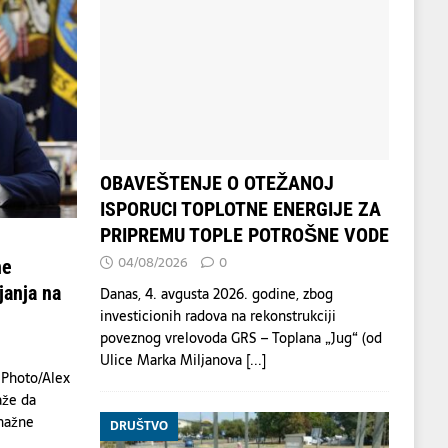
OBAVEŠTENJE O OTEŽANOJ
ISPORUCI TOPLOTNE ENERGIJE ZA
PRIPREMU TOPLE POTROŠNE VODE
04/08/2026
0
ne
janja na
Danas, 4. avgusta 2026. godine, zbog
investicionih radova na rekonstrukciji
poveznog vrelovoda GRS – Toplana „Jug“ (od
Ulice Marka Miljanova
[...]
 Photo/Alex
aže da
nažne
DRUŠTVO