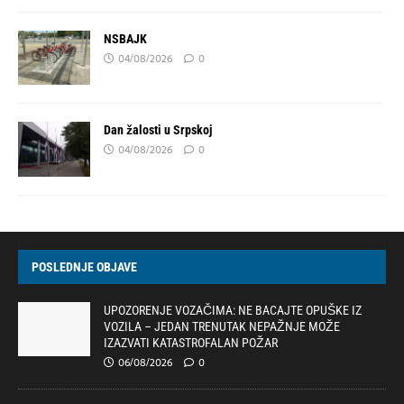
NSBAJK
04/08/2026
0
Dan žalosti u Srpskoj
04/08/2026
0
POSLEDNJE OBJAVE
UPOZORENJE VOZAČIMA: NE BACAJTE OPUŠKE IZ
VOZILA – JEDAN TRENUTAK NEPAŽNJE MOŽE
IZAZVATI KATASTROFALAN POŽAR
06/08/2026
0