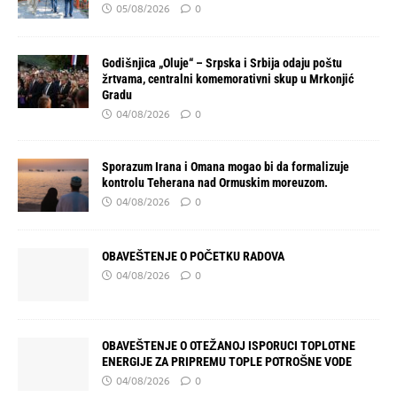
05/08/2026
0
Godišnjica „Oluje“ – Srpska i Srbija odaju poštu
žrtvama, centralni komemorativni skup u Mrkonjić
Gradu
04/08/2026
0
Sporazum Irana i Omana mogao bi da formalizuje
kontrolu Teherana nad Ormuskim moreuzom.
04/08/2026
0
OBAVEŠTENJE O POČETKU RADOVA
04/08/2026
0
OBAVEŠTENJE O OTEŽANOJ ISPORUCI TOPLOTNE
ENERGIJE ZA PRIPREMU TOPLE POTROŠNE VODE
04/08/2026
0