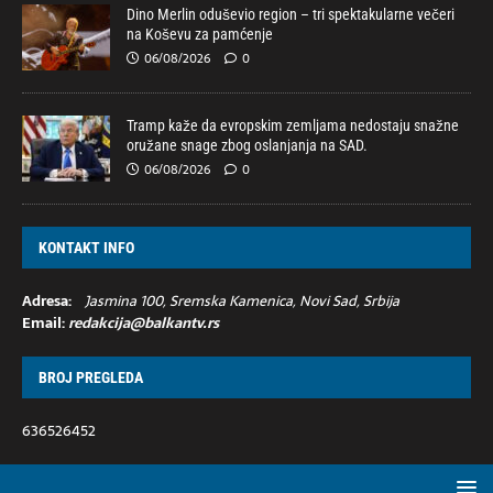
Dino Merlin oduševio region – tri spektakularne večeri
na Koševu za pamćenje
06/08/2026
0
Tramp kaže da evropskim zemljama nedostaju snažne
oružane snage zbog oslanjanja na SAD.
06/08/2026
0
KONTAKT INFO
Adresa:
Jasmina 100, Sremska Kamenica, Novi Sad, Srbija
Email:
redakcija@balkantv.rs
BROJ PREGLEDA
636526452