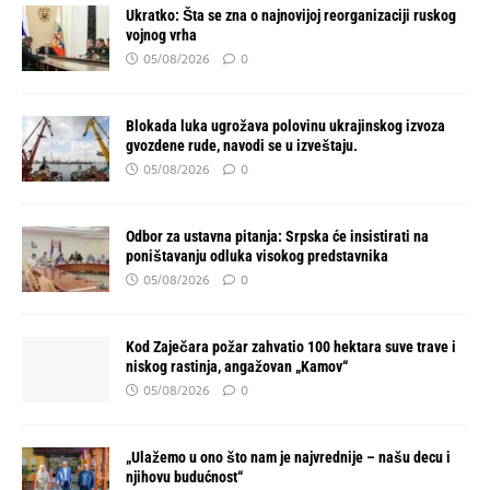
Ukratko: Šta se zna o najnovijoj reorganizaciji ruskog
vojnog vrha
05/08/2026
0
Blokada luka ugrožava polovinu ukrajinskog izvoza
gvozdene rude, navodi se u izveštaju.
05/08/2026
0
Odbor za ustavna pitanja: Srpska će insistirati na
poništavanju odluka visokog predstavnika
05/08/2026
0
Kod Zaječara požar zahvatio 100 hektara suve trave i
niskog rastinja, angažovan „Kamov“
05/08/2026
0
„Ulažemo u ono što nam je najvrednije – našu decu i
njihovu budućnost“