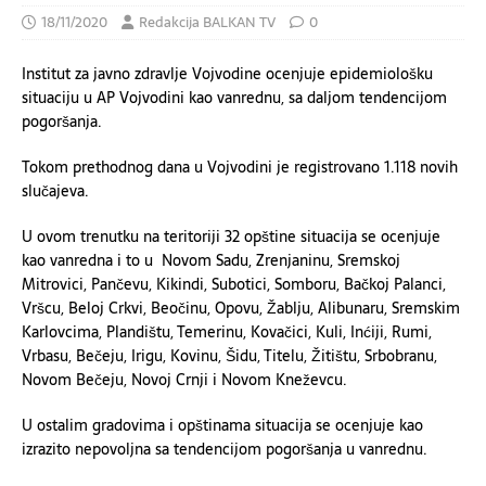
18/11/2020
Redakcija BALKAN TV
0
Institut za javno zdravlje Vojvodine ocenjuje epidemiološku
situaciju u AP Vojvodini kao vanrednu, sa daljom tendencijom
pogoršanja.
Tokom prethodnog dana u Vojvodini je registrovano 1.118 novih
slučajeva.
U ovom trenutku na teritoriji 32 opštine situacija se ocenjuje
kao vanredna i to u Novom Sadu, Zrenjaninu, Sremskoj
Mitrovici, Pančevu, Kikindi, Subotici, Somboru, Bačkoj Palanci,
Vršcu, Beloj Crkvi, Beočinu, Opovu, Žablju, Alibunaru, Sremskim
Karlovcima, Plandištu, Temerinu, Kovačici, Kuli, Inćiji, Rumi,
Vrbasu, Bečeju, Irigu, Kovinu, Šidu, Titelu, Žitištu, Srbobranu,
Novom Bečeju, Novoj Crnji i Novom Kneževcu.
U ostalim gradovima i opštinama situacija se ocenjuje kao
izrazito nepovoljna sa tendencijom pogoršanja u vanrednu.