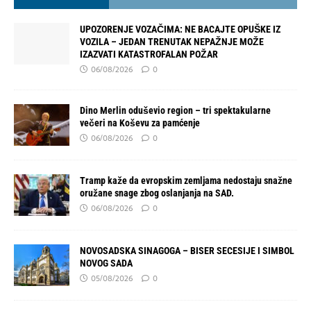
UPOZORENJE VOZAČIMA: NE BACAJTE OPUŠKE IZ
VOZILA – JEDAN TRENUTAK NEPAŽNJE MOŽE
IZAZVATI KATASTROFALAN POŽAR
06/08/2026
0
Dino Merlin oduševio region – tri spektakularne
večeri na Koševu za pamćenje
06/08/2026
0
Tramp kaže da evropskim zemljama nedostaju snažne
oružane snage zbog oslanjanja na SAD.
06/08/2026
0
NOVOSADSKA SINAGOGA – BISER SECESIJE I SIMBOL
NOVOG SADA
05/08/2026
0