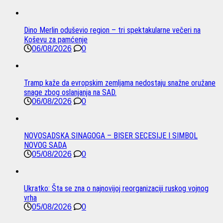
Dino Merlin oduševio region – tri spektakularne večeri na
Koševu za pamćenje
06/08/2026
0
Tramp kaže da evropskim zemljama nedostaju snažne oružane
snage zbog oslanjanja na SAD.
06/08/2026
0
NOVOSADSKA SINAGOGA – BISER SECESIJE I SIMBOL
NOVOG SADA
05/08/2026
0
Ukratko: Šta se zna o najnovijoj reorganizaciji ruskog vojnog
vrha
05/08/2026
0