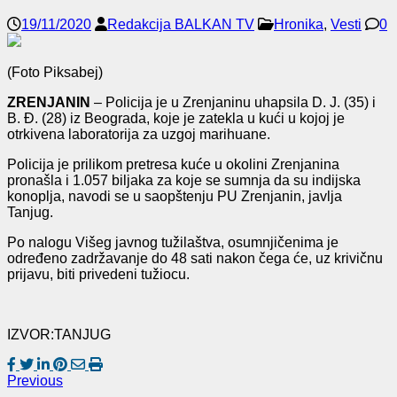
19/11/2020
Redakcija BALKAN TV
Hronika
,
Vesti
0
(Foto Piksabej)
ZRENJANIN
– Policija je u Zrenjaninu uhapsila D. J. (35) i
B. Đ. (28) iz Beograda, koje je zatekla u kući u kojoj je
otrkivena laboratorija za uzgoj marihuane.
Policija je prilikom pretresa kuće u okolini Zrenjanina
pronašla i 1.057 biljaka za koje se sumnja da su indijska
konoplja, navodi se u saopštenju PU Zrenjanin, javlja
Tanjug.
Po nalogu Višeg javnog tužilaštva, osumnjičenima je
određeno zadržavanje do 48 sati nakon čega će, uz krivičnu
prijavu, biti privedeni tužiocu.
IZVOR:TANJUG
Previous