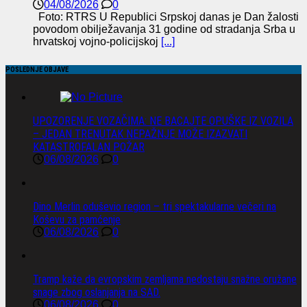
04/08/2026
0
Foto: RTRS U Republici Srpskoj danas je Dan žalosti
povodom obilježavanja 31 godine od stradanja Srba u
hrvatskoj vojno-policijskoj
[...]
POSLEDNJE OBJAVE
UPOZORENJE VOZAČIMA: NE BACAJTE OPUŠKE IZ VOZILA
– JEDAN TRENUTAK NEPAŽNJE MOŽE IZAZVATI
KATASTROFALAN POŽAR
06/08/2026
0
Dino Merlin oduševio region – tri spektakularne večeri na
Koševu za pamćenje
06/08/2026
0
Tramp kaže da evropskim zemljama nedostaju snažne oružane
snage zbog oslanjanja na SAD.
06/08/2026
0