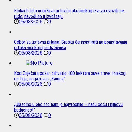
Blokada luka ugrožava polovinu ukrajinskog izvoza gvozdene
rude, navodi se u izveštaju.
05/08/2026
0
Odbor za ustavna pitanja: Srpska će insistirati na poništavanju
odluka visokog predstavnika
05/08/2026
0
Kod Zaječara požar zahvatio 100 hektara suve trave i niskog
rastinja, angažovan „Kamov“
05/08/2026
0
„Ulažemo u ono što nam je najvrednije – našu decu i njihovu
budućnost“
05/08/2026
0