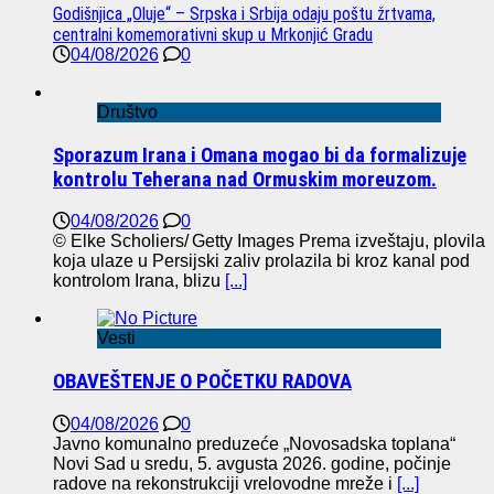
Godišnjica „Oluje“ – Srpska i Srbija odaju poštu žrtvama,
centralni komemorativni skup u Mrkonjić Gradu
04/08/2026
0
Društvo
Sporazum Irana i Omana mogao bi da formalizuje
kontrolu Teherana nad Ormuskim moreuzom.
04/08/2026
0
© Elke Scholiers/ Getty Images Prema izveštaju, plovila
koja ulaze u Persijski zaliv prolazila bi kroz kanal pod
kontrolom Irana, blizu
[...]
Vesti
OBAVEŠTENJE O POČETKU RADOVA
04/08/2026
0
Javno komunalno preduzeće „Novosadska toplana“
Novi Sad u sredu, 5. avgusta 2026. godine, počinje
radove na rekonstrukciji vrelovodne mreže i
[...]