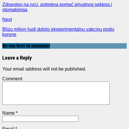
Zdravstvo na ivici, potrebna pomoć privatnog sektora i
stomatologa
Next
Blizu milion ljudi dobilo eksperimentalnu vakcinu protiv
korone
Be the first to comment
Leave a Reply
Your email address will not be published.
Comment
Name
*
Email
*