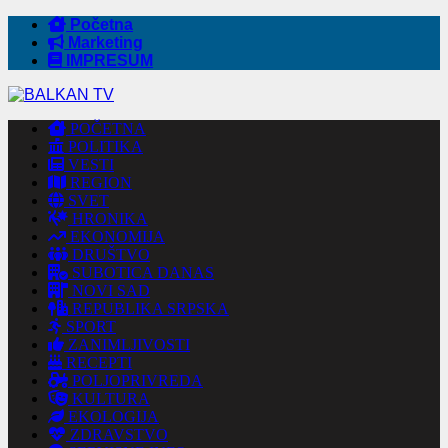
Početna
Marketing
IMPRESUM
POČETNA
POLITIKA
VESTI
REGION
SVET
HRONIKA
EKONOMIJA
DRUŠTVO
SUBOTICA DANAS
NOVI SAD
REPUBLIKA SRPSKA
SPORT
ZANIMLJIVOSTI
RECEPTI
POLJOPRIVREDA
KULTURA
EKOLOGIJA
ZDRAVSTVO