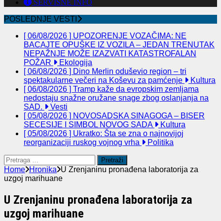
SERVISNE INFO
POSLEDNJE VESTI
[ 06/08/2026 ]
UPOZORENJE VOZAČIMA: NE
BACAJTE OPUŠKE IZ VOZILA – JEDAN TRENUTAK
NEPAŽNJE MOŽE IZAZVATI KATASTROFALAN
POŽAR
Ekologija
[ 06/08/2026 ]
Dino Merlin oduševio region – tri
spektakularne večeri na Koševu za pamćenje
Kultura
[ 06/08/2026 ]
Tramp kaže da evropskim zemljama
nedostaju snažne oružane snage zbog oslanjanja na
SAD.
Vesti
[ 05/08/2026 ]
NOVOSADSKA SINAGOGA – BISER
SECESIJE I SIMBOL NOVOG SADA
Kultura
[ 05/08/2026 ]
Ukratko: Šta se zna o najnovijoj
reorganizaciji ruskog vojnog vrha
Politika
Pretraga
za:
Home
Hronika
U Zrenjaninu pronađena laboratorija za
uzgoj marihuane
U Zrenjaninu pronađena laboratorija za
uzgoj marihuane