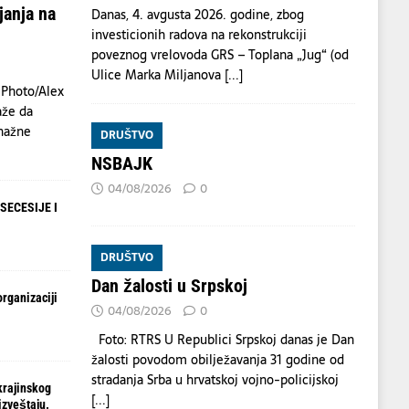
janja na
Danas, 4. avgusta 2026. godine, zbog
investicionih radova na rekonstrukciji
poveznog vrelovoda GRS – Toplana „Jug“ (od
Ulice Marka Miljanova
[...]
 Photo/Alex
aže da
nažne
DRUŠTVO
NSBAJK
04/08/2026
0
SECESIJE I
DRUŠTVO
Dan žalosti u Srpskoj
organizaciji
04/08/2026
0
Foto: RTRS U Republici Srpskoj danas je Dan
žalosti povodom obilježavanja 31 godine od
stradanja Srba u hrvatskoj vojno-policijskoj
krajinskog
[...]
izveštaju.