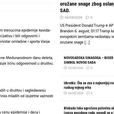
oružane snage zbog oslan
SAD.
06/08/2026
0
US President Donald Trump © AP
kim trenucima epidemije kovida-
Brandon 6. avgust, 01:17 Tramp k
ijativu i bili odgovorni i
evropskim zemljama nedostaju s
inistar omladine i sporta Vanja
oružane snage
[...]
ećene Međunarodnom danu deteta,
NOVOSADSKA SINAGOGA – BISER 
SIMBOL NOVOG SADA
zuje ličnu odgovornost u društvu.
05/08/2026
0
Ukratko: Šta se zna o najnovijoj re
ruskog vojnog vrha
adih u društvu i sagledavanju
05/08/2026
0
rinos mladih od izuzetne važnosti
Blokada luka ugrožava polovinu u
a cenu epidemije i deca i
izvoza gvozdene rude, navodi se u 