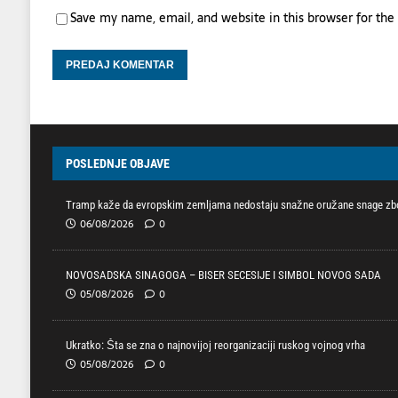
Save my name, email, and website in this browser for th
POSLEDNJE OBJAVE
Tramp kaže da evropskim zemljama nedostaju snažne oružane snage zbo
06/08/2026
0
NOVOSADSKA SINAGOGA – BISER SECESIJE I SIMBOL NOVOG SADA
05/08/2026
0
Ukratko: Šta se zna o najnovijoj reorganizaciji ruskog vojnog vrha
05/08/2026
0