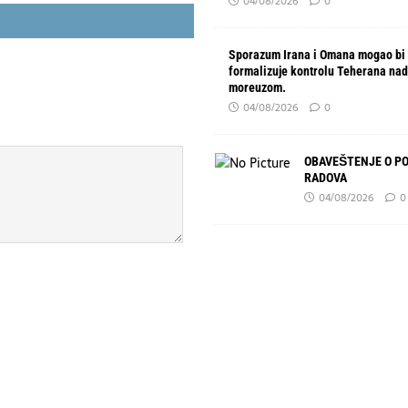
04/08/2026
0
Sporazum Irana i Omana mogao bi
formalizuje kontrolu Teherana na
moreuzom.
04/08/2026
0
OBAVEŠTENJE O P
RADOVA
04/08/2026
0