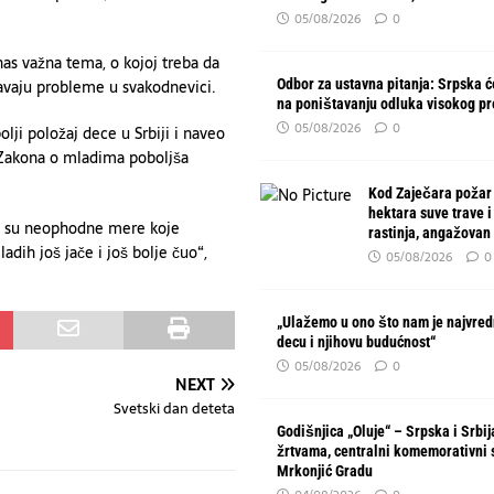
05/08/2026
0
nas važna tema, o kojoj treba da
šavaju probleme u svakodnevici.
Odbor za ustavna pitanja: Srpska će
na poništavanju odluka visokog p
05/08/2026
0
ji položaj dece u Srbiji i naveo
Zakona o mladima poboljša
Kod Zaječara požar
hektara suve trave i
je su neophodne mere koje
rastinja, angažovan
ih još jače i još bolje čuo“,
05/08/2026
0
„Ulažemo u ono što nam je najvred
decu i njihovu budućnost“
05/08/2026
0
NEXT
Svetski dan deteta
Godišnjica „Oluje“ – Srpska i Srbi
žrtvama, centralni komemorativni 
Mrkonjić Gradu