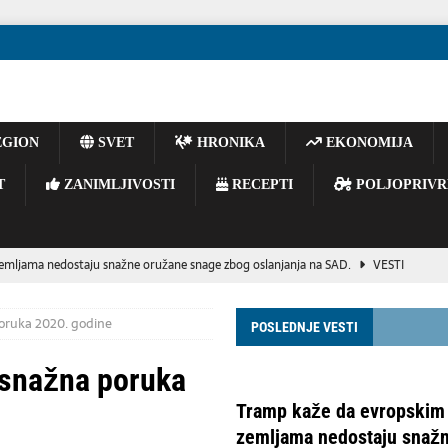
GION
SVET
HRONIKA
EKONOMIJA
T
ZANIMLJIVOSTI
RECEPTI
POLJOPRIVR
emljama nedostaju snažne oružane snage zbog oslanjanja na SAD.
VESTI
BISER SECESIJE I SIMBOL NOVOG SADA
KULTURA
poruka 2020. godine
POSLEDNJE VESTI
vijoj reorganizaciji ruskog vojnog vrha
POLITIKA
inu ukrajinskog izvoza gvozdene rude, navodi se u izveštaju.
 snažna poruka
Tramp kaže da evropskim
rpska će insistirati na poništavanju odluka visokog predstavnika
zemljama nedostaju snaž