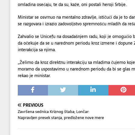
omladina osećaju, te da su, kaže, oni postali heroji Srbije.
Ministar se osvrnuo na mentalno zdravlje, ističući da je to da
se razgovara i izrazio zadovoljstvo spremnošću mladih da re
Zahvalio se Unicefu na dosadašnjem radu, koji je omogućio bol
da očekuje da se u narednom periodu kroz izmene i dopune 
interakcija sa njima.
„Želimo da kroz direktnu interakciju sa mladima čujemo ko
moramo da uspostavimo u narednom periodu da bi se glas mlad
rekao je ministar.
PREVIOUS
Završena sednica Kriznog štaba; Lončar:
Napravljen presek stanja, predložene nove mere