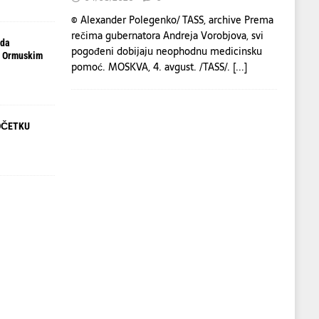
© Alexander Polegenko/ TASS, archive Prema
rečima gubernatora Andreja Vorobjova, svi
 da
pogođeni dobijaju neophodnu medicinsku
d Ormuskim
pomoć. MOSKVA, 4. avgust. /TASS/.
[...]
OČETKU