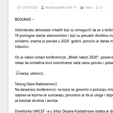
DRUŠTVO
20/11/2020
Redakcija BALKAN TV
Vesti
0
BEOGRAD –
Volontersko delovanje mladih koji su omogućili da se u teš
19 pomogne starije stanovništvo i koji su preuzeli direktnu inic
solidarni, snažna je poruka u 2020. godini, poručio je danas m
Udovičić.
On je nakon onlajn konferencije „Mladi nakon 2020“, posv
rekao da omladina kroz volontiranje šalje jasnu poruku i poka
Tanjug (Sava Radovanović)
Na današnjoj konferenciji, na kojoj se govorilo o položaju ml
izazova sa kojima se suočavaju, poručeno je da je uloga i dop
za boljitak društva i zemlje.
Direktorka UNICEF -a u Srbiji Dejana Kostadinova istakla je d