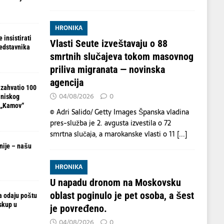
HRONIKA
 insistirati
Vlasti Seute izveštavaju o 88
redstavnika
smrtnih slučajeva tokom masovnog
priliva migranata — novinska
agencija
 zahvatio 100
04/08/2026
0
 niskog
 „Kamov“
© Adri Salido/ Getty Images Španska vladina
pres-služba je 2. avgusta izvestila o 72
smrtna slučaja, a marokanske vlasti o 11
[...]
nije – našu
HRONIKA
U napadu dronom na Moskovsku
oblast poginulo je pet osoba, a šest
ja odaju poštu
skup u
je povređeno.
04/08/2026
0