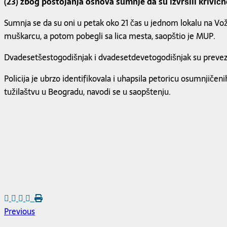
(23) zbog postojanja osnova sumnje da su izvršili krivičn
Sumnja se da su oni u petak oko 21 čas u jednom lokalu na Vo
muškarcu, a potom pobegli sa lica mesta, saopštio je MUP.
Dvadesetšestogodišnjak i dvadesetdevetogodišnjak su preveze
Policija je ubrzo identifikovala i uhapsila petoricu osumnjič
tužilaštvu u Beogradu, navodi se u saopštenju.
Previous