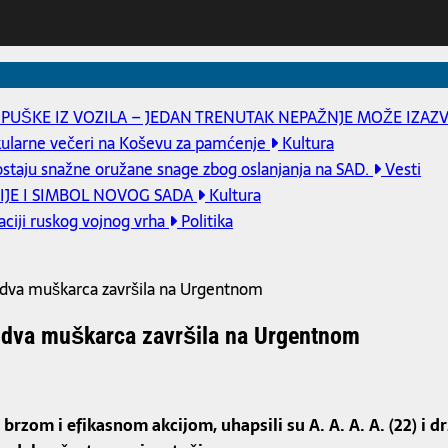
PUŠKE IZ VOZILA – JEDAN TRENUTAK NEPAŽNJE MOŽE IZAZ
akularne večeri na Koševu za pamćenje
Kultura
taju snažne oružane snage zbog oslanjanja na SAD.
Vesti
IJE I SIMBOL NOVOG SADA
Kultura
zaciji ruskog vojnog vrha
Politika
 dva muškarca završila na Urgentnom
 dva muškarca završila na Urgentnom
m i efikasnom akcijom, uhapsili su A. A. A. A. (22) i državlja