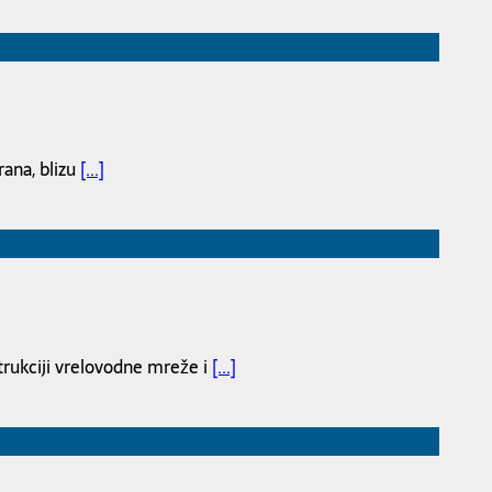
rana, blizu
[...]
trukciji vrelovodne mreže i
[...]