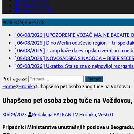
EKOLOGIJA
ZDRAVSTVO
SERVISNE INFO
POSLEDNJE VESTI
[ 06/08/2026 ]
UPOZORENJE VOZAČIMA: NE BACAJTE O
[ 06/08/2026 ]
Dino Merlin oduševio region – tri spekt
[ 06/08/2026 ]
Tramp kaže da evropskim zemljama nedos
[ 05/08/2026 ]
NOVOSADSKA SINAGOGA – BISER SECES
[ 05/08/2026 ]
Ukratko: Šta se zna o najnovijoj reorgani
Pretraga za:
Home
Hronika
Uhapšeno pet osoba zbog tuče na Voždovcu,
Uhapšeno pet osoba zbog tuče na Voždovcu,
30/09/2023
Redakcija BALKAN TV
Hronika
,
Vesti
0
Pripadnici Ministarstva unutrašnjih poslova u Beogradu, brzo