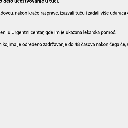
o delo učestvovanje u tuči.
ždovcu, nakon kraće rasprave, izazvali tuču i zadali više uda
ni u Urgentni centar, gde im je ukazana lekarska pomoć.
enih kojima je određeno zadržavanje do 48 časova nakon čega će