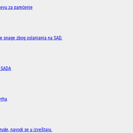
oševu za pamćenje
 snage zbog oslanjanja na SAD.
 SADA
vrha
ude, navodi se u izveštaju.