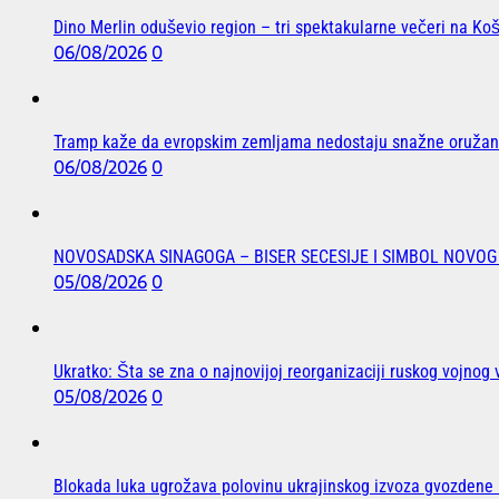
Dino Merlin oduševio region – tri spektakularne večeri na K
06/08/2026
0
Tramp kaže da evropskim zemljama nedostaju snažne oružane
06/08/2026
0
NOVOSADSKA SINAGOGA – BISER SECESIJE I SIMBOL NOVOG
05/08/2026
0
Ukratko: Šta se zna o najnovijoj reorganizaciji ruskog vojnog 
05/08/2026
0
Blokada luka ugrožava polovinu ukrajinskog izvoza gvozdene r