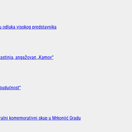
ju odluka visokog predstavnika
 rastinja, angažovan „Kamov“
 budućnost“
tralni komemorativni skup u Mrkonjić Gradu