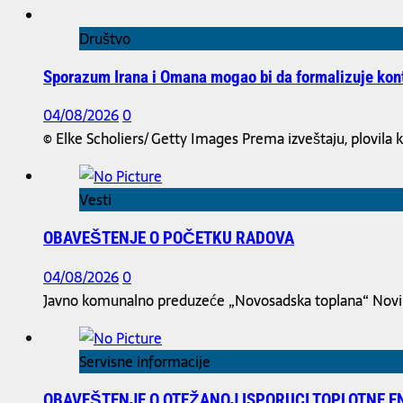
Društvo
Sporazum Irana i Omana mogao bi da formalizuje ko
04/08/2026
0
© Elke Scholiers/ Getty Images Prema izveštaju, plovila ko
Vesti
OBAVEŠTENJE O POČETKU RADOVA
04/08/2026
0
Javno komunalno preduzeće „Novosadska toplana“ Novi Sa
Servisne informacije
OBAVEŠTENJE O OTEŽANOJ ISPORUCI TOPLOTNE E