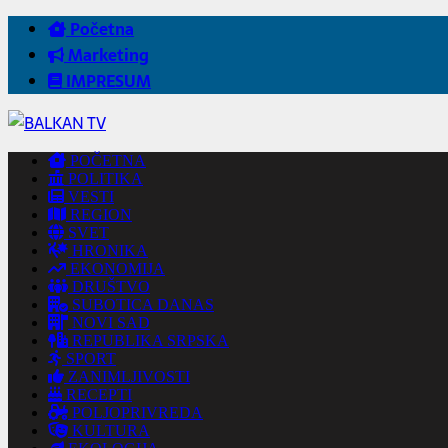
Početna
Marketing
IMPRESUM
POČETNA
POLITIKA
VESTI
REGION
SVET
HRONIKA
EKONOMIJA
DRUŠTVO
SUBOTICA DANAS
NOVI SAD
REPUBLIKA SRPSKA
SPORT
ZANIMLJIVOSTI
RECEPTI
POLJOPRIVREDA
KULTURA