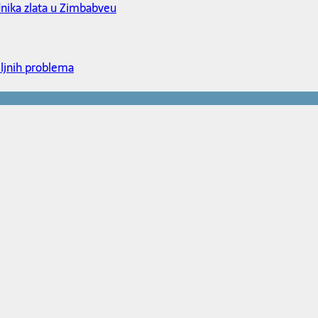
dnika zlata u Zimbabveu
iljnih problema