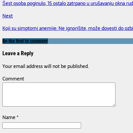
Šest osoba poginulo, 15 ostalo zatrpano u urušavanju okna ru
Next
Koji su simptomi anemije: Ne ignorišite, može dovesti do ozb
Be the first to comment
Leave a Reply
Your email address will not be published.
Comment
Name
*