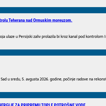
ntrolu Teherana nad Ormuskim moreuzom.
ja ulaze u Persijski zaliv prolazila bi kroz kanal pod kontrolom I
d u sredu, 5. avgusta 2026. godine, počinje radove na rekons
NERGIJE ZA PRIPREMU TOPLE POTROŠNE VODE