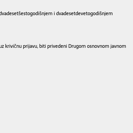
raca dvadesetšestogodišnjem i dvadesetdevetogodišnjem
, uz krivičnu prijavu, biti privedeni Drugom osnovnom javnom