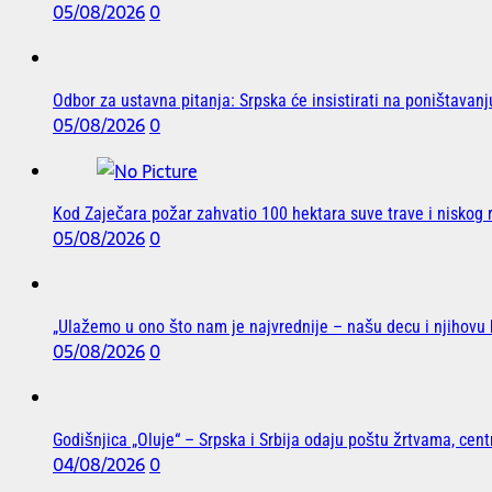
05/08/2026
0
Odbor za ustavna pitanja: Srpska će insistirati na poništavan
05/08/2026
0
Kod Zaječara požar zahvatio 100 hektara suve trave i niskog
05/08/2026
0
„Ulažemo u ono što nam je najvrednije – našu decu i njihovu
05/08/2026
0
Godišnjica „Oluje“ – Srpska i Srbija odaju poštu žrtvama, cen
04/08/2026
0