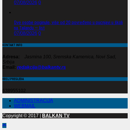
07/08/2026
0
Dve osobe poginule, više od 20 povređeno u pucnjavi u školi
na Tajlandu — list
07/08/2026
0
KONTAKT INFO
Adresa:
Jasmina 100, Sremska Kamenica, Novi Sad,
Srbija
Email:
redakcija@balkantv.rs
BROJ PREGLEDA
638955102
ADMINISTRACIJA
WEBMAIL
Copyright © 2017 |
BALKAN TV