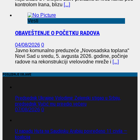
kontrolom Irana, blizu
[...]
Vesti
OBAVEŠTENJE O POČETKU RADOVA
04/08/2026
0
Javno komunalno preduzeće „Novosadska toplana“
Novi Sad u sredu, 5. avgusta 2026. godine, počinje
radove na rekonstrukciji vrelovodne mreže i
[...]
POSLEDNJE OBJAVE
Predsednik Ukrajine Volodimir Zelenski stigao u Srbiju,
predsednik Vučić mu priredio večeru
07/08/2026
0
U napadu Huta na Saudijsku Arabiju povređeno 11 civila —
koalicija