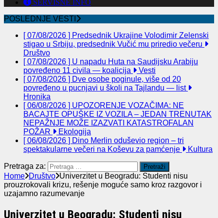
SERVISNE INFO
POSLEDNJE VESTI
[ 07/08/2026 ]
Predsednik Ukrajine Volodimir Zelenski
stigao u Srbiju, predsednik Vučić mu priredio večeru
Društvo
[ 07/08/2026 ]
U napadu Huta na Saudijsku Arabiju
povređeno 11 civila — koalicija
Vesti
[ 07/08/2026 ]
Dve osobe poginule, više od 20
povređeno u pucnjavi u školi na Tajlandu — list
Hronika
[ 06/08/2026 ]
UPOZORENJE VOZAČIMA: NE
BACAJTE OPUŠKE IZ VOZILA – JEDAN TRENUTAK
NEPAŽNJE MOŽE IZAZVATI KATASTROFALAN
POŽAR
Ekologija
[ 06/08/2026 ]
Dino Merlin oduševio region – tri
spektakularne večeri na Koševu za pamćenje
Kultura
Pretraga za:
Home
Društvo
Univerzitet u Beogradu: Studenti nisu
prouzrokovali krizu, rešenje moguće samo kroz razgovor i
uzajamno razumevanje
Univerzitet u Beogradu: Studenti nisu