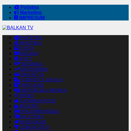
Početna
Marketing
IMPRESUM
POČETNA
POLITIKA
VESTI
REGION
SVET
HRONIKA
EKONOMIJA
DRUŠTVO
SUBOTICA DANAS
NOVI SAD
REPUBLIKA SRPSKA
SPORT
ZANIMLJIVOSTI
RECEPTI
POLJOPRIVREDA
KULTURA
EKOLOGIJA
ZDRAVSTVO