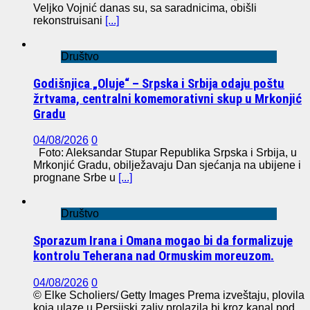
Veljko Vojnić danas su, sa saradnicima, obišli
rekonstruisani
[...]
Društvo
Godišnjica „Oluje“ – Srpska i Srbija odaju poštu
žrtvama, centralni komemorativni skup u Mrkonjić
Gradu
04/08/2026
0
Foto: Aleksandar Stupar Republika Srpska i Srbija, u
Mrkonjić Gradu, obilježavaju Dan sjećanja na ubijene i
prognane Srbe u
[...]
Društvo
Sporazum Irana i Omana mogao bi da formalizuje
kontrolu Teherana nad Ormuskim moreuzom.
04/08/2026
0
© Elke Scholiers/ Getty Images Prema izveštaju, plovila
koja ulaze u Persijski zaliv prolazila bi kroz kanal pod