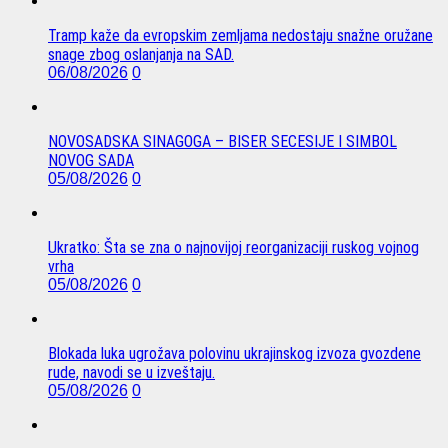
Tramp kaže da evropskim zemljama nedostaju snažne oružane
snage zbog oslanjanja na SAD.
06/08/2026
0
NOVOSADSKA SINAGOGA – BISER SECESIJE I SIMBOL
NOVOG SADA
05/08/2026
0
Ukratko: Šta se zna o najnovijoj reorganizaciji ruskog vojnog
vrha
05/08/2026
0
Blokada luka ugrožava polovinu ukrajinskog izvoza gvozdene
rude, navodi se u izveštaju.
05/08/2026
0