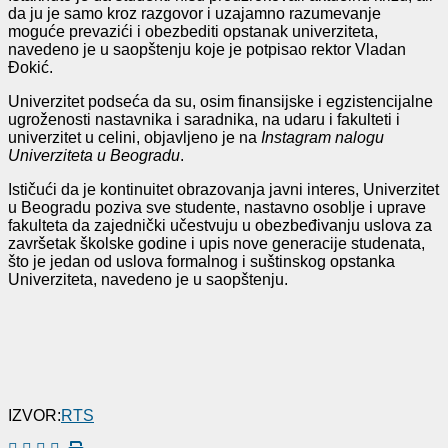
da ju je samo kroz razgovor i uzajamno razumevanje
moguće prevazići i obezbediti opstanak univerziteta,
navedeno je u saopštenju koje je potpisao rektor Vladan
Đokić.
Univerzitet podseća da su, osim finansijske i egzistencijalne
ugroženosti nastavnika i saradnika, na udaru i fakulteti i
univerzitet u celini, objavljeno je na
Instagram nalogu
Univerziteta u Beogradu
.
Ističući da je kontinuitet obrazovanja javni interes, Univerzitet
u Beogradu poziva sve studente, nastavno osoblje i uprave
fakulteta da zajednički učestvuju u obezbeđivanju uslova za
završetak školske godine i upis nove generacije studenata,
što je jedan od uslova formalnog i suštinskog opstanka
Univerziteta, navedeno je u saopštenju.
IZVOR:
RTS