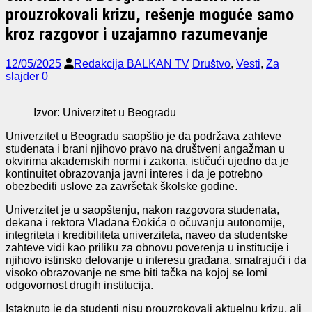
prouzrokovali krizu, rešenje moguće samo
kroz razgovor i uzajamno razumevanje
12/05/2025
Redakcija BALKAN TV
Društvo
,
Vesti
,
Za
slajder
0
Izvor: Univerzitet u Beogradu
Univerzitet u Beogradu saopštio je da podržava zahteve
studenata i brani njihovo pravo na društveni angažman u
okvirima akademskih normi i zakona, ističući ujedno da je
kontinuitet obrazovanja javni interes i da je potrebno
obezbediti uslove za završetak školske godine.
Univerzitet je u saopštenju, nakon razgovora studenata,
dekana i rektora Vladana Đokića o očuvanju autonomije,
integriteta i kredibiliteta univerziteta, naveo da studentske
zahteve vidi kao priliku za obnovu poverenja u institucije i
njihovo istinsko delovanje u interesu građana, smatrajući i da
visoko obrazovanje ne sme biti tačka na kojoj se lomi
odgovornost drugih institucija.
Istaknuto je da studenti nisu prouzrokovali aktuelnu krizu, ali