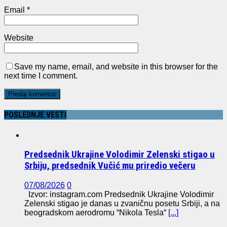
Email
*
Website
Save my name, email, and website in this browser for the
next time I comment.
POSLEDNJE VESTI
Predsednik Ukrajine Volodimir Zelenski stigao u
Srbiju, predsednik Vučić mu priredio večeru
07/08/2026
0
Izvor: instagram.com Predsednik Ukrajine Volodimir
Zelenski stigao je danas u zvaničnu posetu Srbiji, a na
beogradskom aerodromu “Nikola Tesla“
[...]