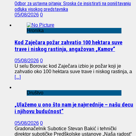
Odbor za ustavna pitanja: Srpska će insistirati na poništavanju
odluka visokog predstavnika
05/08/2026
0
Hronika
Kod Zaječara požar zahvatio 100 hektara suve
trave i niskog rastinja, angažovan „Kamov“
05/08/2026
0
U selu Borovac kod Zaječara izbio je požar koji je
zahvatio oko 100 hektara suve trave i niskog rastinja, a
[...]
Društvo
„Ulažemo u ono što nam je najvrednije – našu decu
i njihovu budućnost“
05/08/2026
0
Gradonačelnik Subotice Stevan Bakić i tehnički
direktor subotičke Predškolske ustanove „Naša radost“