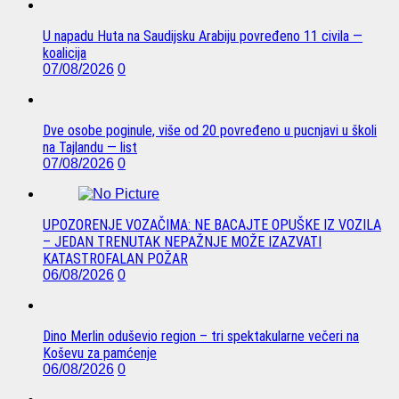
U napadu Huta na Saudijsku Arabiju povređeno 11 civila —
koalicija
07/08/2026
0
Dve osobe poginule, više od 20 povređeno u pucnjavi u školi
na Tajlandu — list
07/08/2026
0
UPOZORENJE VOZAČIMA: NE BACAJTE OPUŠKE IZ VOZILA
– JEDAN TRENUTAK NEPAŽNJE MOŽE IZAZVATI
KATASTROFALAN POŽAR
06/08/2026
0
Dino Merlin oduševio region – tri spektakularne večeri na
Koševu za pamćenje
06/08/2026
0