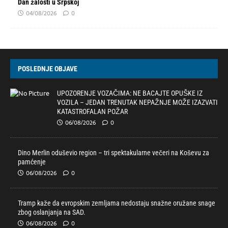
Dan žalosti u Srpskoj
04/08/2026
0
POSLEDNJE OBJAVE
UPOZORENJE VOZAČIMA: NE BACAJTE OPUŠKE IZ
VOZILA – JEDAN TRENUTAK NEPAŽNJE MOŽE IZAZVATI
KATASTROFALAN POŽAR
06/08/2026
0
Dino Merlin oduševio region – tri spektakularne večeri na Koševu za
pamćenje
06/08/2026
0
Tramp kaže da evropskim zemljama nedostaju snažne oružane snage
zbog oslanjanja na SAD.
06/08/2026
0