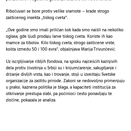
Ribočuvari se bore protiv velike sramote – krađe strogo
zaštićenog insekta „tiskog cveta“.
„Ove godine smo imali priličan šok kada smo naišli na nekoliko
oglasa, gde ljudi prodaju larve tiskog cveta. Koriste ih kao
mamce za tibolov. Kilo tiskog cveta, strogo zaštićene vrste,
košta između 50 i 100 evra“, objašnjava Marija Trivunčević.
Uz iscrpljivanje ribljih fondova, na spisku najčešćih kažnjivih
dela protiv životinja u Srbiji su i krijumčarenje, sakupljanje i
držanje divljih vrsta, kao i trovanje, stoji u izveštaju Svetske
organizacije za zaštitu prirode. Zakoni se nedovoljno primenjuju
u praksi, kaznena politika je blaga, a kapaciteti institucija za
otkrivanje prestupa slabi, pa počinioci često ponavljaju te
zločine, pokazala je analiza.