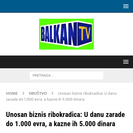
HOME
DRUŠTVO
Unosan biznis ribokradica: U danu
zarade do 1.000 evra, a kazne ih 5.000 dinara
Unosan biznis ribokradica: U danu zarade
do 1.000 evra, a kazne ih 5.000 dinara