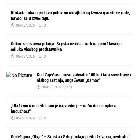
Blokada luka ugrožava polovinu ukrajinskog izvoza gvozdene rude,
navodi se u izveštaju.
05/08/2026
0
Odbor za ustavna pitanja: Srpska će insistirati na poništavanju
odluka visokog predstavnika
05/08/2026
0
Kod Zaječara požar zahvatio 100 hektara suve trave i
niskog rastinja, angažovan „Kamov“
05/08/2026
0
„Ulažemo u ono što nam je najvrednije – našu decu i njihovu
budućnost“
05/08/2026
0
Godišnjica „Oluje“ – Srpska i Srbija odaju poštu žrtvama, centralni