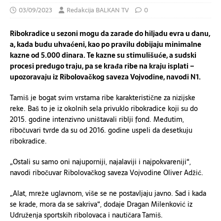
03/09/2023
Redakcija BALKAN TV
0
Ribokradice u sezoni mogu da zarade do hiljadu evra u danu,
a, kada budu uhvaćeni, kao po pravilu dobijaju minimalne
kazne od 5.000 dinara. Te kazne su stimulišuće, a sudski
procesi predugo traju, pa se krađa ribe na kraju isplati –
upozoravaju iz Ribolovačkog saveza Vojvodine, navodi N1.
Tamiš je bogat svim vrstama ribe karakteristične za nizijske
reke. Baš to je iz okolnih sela privuklo ribokradice koji su do
2015. godine intenzivno uništavali riblji fond. Međutim,
ribočuvari tvrde da su od 2016. godine uspeli da desetkuju
ribokradice.
„Ostali su samo oni najuporniji, najalaviji i najpokvareniji“,
navodi ribočuvar Ribolovačkog saveza Vojvodine Oliver Adžić.
„Alat, mreže uglavnom, više se ne postavljaju javno. Sad i kada
se krade, mora da se sakriva“, dodaje Dragan Milenković iz
Udruženja sportskih ribolovaca i nautičara Tamiš.