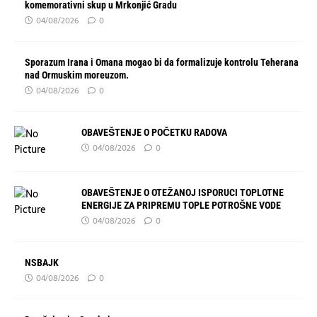
komemorativni skup u Mrkonjić Gradu
04/08/2026
0
Sporazum Irana i Omana mogao bi da formalizuje kontrolu Teherana
nad Ormuskim moreuzom.
04/08/2026
0
OBAVEŠTENJE O POČETKU RADOVA
04/08/2026
0
OBAVEŠTENJE O OTEŽANOJ ISPORUCI TOPLOTNE
ENERGIJE ZA PRIPREMU TOPLE POTROŠNE VODE
04/08/2026
0
NSBAJK
04/08/2026
0