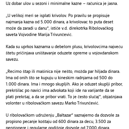
Uz dobar ulov u sezoni i minimalne kazne – računica je jasna.
„U velikoj meri se isplati krivolov. Po pravilu se propisuje
najmanja kazna od 5.000 dinara, a krivolovac to puta deset
može da zaradi u danu“, ističe v.d. direkotrka Ribolovačkog
saveta Vojvodine Marija Trivunčević.
Kada su uprkos kaznama u debelom plusu, krivolovcima najveću
štetu pričinjava uništavanje oduzete opreme u vojovđanskom
savezu.
„Recimo štap ili mašinica nije nešto, možda par hiljada dinara.
Ima od onih što se kupuju u kineskim radnjama od 500 do
1.000 dinara. Ima i mnogo skupljih. Ako je oduzet skuplji pribor,
prekršilac po navici ima advokata koji ide na varijante da se
plati prekršaj, a da se pribor vrati. To je često slučaj“, objašnjava
volonter u ribolovačkom savezu Marko Trivunčević.
U ribolovačkom udruženju „Baltazar“ saznajemo da dozvole za
propisno pecanje koštaju od 600 dinara za decu, 3.500 za
penzionere i regularne godišnje dozvole od 7.000 dinara.