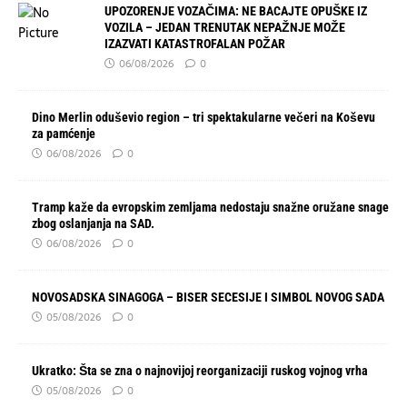
UPOZORENJE VOZAČIMA: NE BACAJTE OPUŠKE IZ
VOZILA – JEDAN TRENUTAK NEPAŽNJE MOŽE
IZAZVATI KATASTROFALAN POŽAR
06/08/2026
0
Dino Merlin oduševio region – tri spektakularne večeri na Koševu
za pamćenje
06/08/2026
0
Tramp kaže da evropskim zemljama nedostaju snažne oružane snage
zbog oslanjanja na SAD.
06/08/2026
0
NOVOSADSKA SINAGOGA – BISER SECESIJE I SIMBOL NOVOG SADA
05/08/2026
0
Ukratko: Šta se zna o najnovijoj reorganizaciji ruskog vojnog vrha
05/08/2026
0