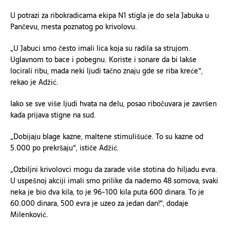
U potrazi za ribokradicama ekipa N1 stigla je do sela Jabuka u
Pančevu, mesta poznatog po krivolovu.
„U Jabuci smo često imali lica koja su radila sa strujom.
Uglavnom to bace i pobegnu. Koriste i sonare da bi lakše
locirali ribu, mada neki ljudi tačno znaju gde se riba kreće“,
rekao je Adžić.
Iako se sve više ljudi hvata na delu, posao ribočuvara je završen
kada prijava stigne na sud.
„Dobijaju blage kazne, maltene stimulišuće. To su kazne od
5.000 po prekršaju“, ističe Adžić.
„Ozbiljni krivolovci mogu da zarade više stotina do hiljadu evra.
U uspešnoj akciji imali smo prilike da nađemo 48 somova, svaki
neka je bio dva kila, to je 96-100 kila puta 600 dinara. To je
60.000 dinara, 500 evra je uzeo za jedan dan!“, dodaje
Milenković.