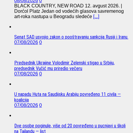
08/08/2026
0
BLACK COUNTRY, NEW ROAD 12. avgust 2026. |
Dorćol Platz Jedan od vodećih glasova savremenog
art-roka nastupa u Beogradu sledeće
[...]
Senat SAD usvojio zakon o pooštravanju sankcija Rusiji i Iranu.
07/08/2026
0
Predsednik Ukrajine Volodimir Zelenski stigao u Srbiju,
predsednik Vučić mu priredio večeru
07/08/2026
0
U napadu Huta na Saudijsku Arabiju povređeno 11 civila —
koalicija
07/08/2026
0
Dve osobe poginule, više od 20 povređeno u pucnjavi u školi
na Tajlandu — list