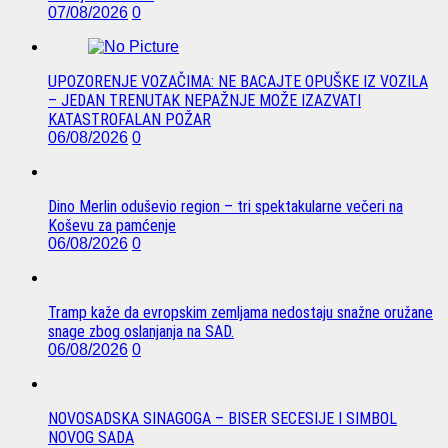
07/08/2026
0
UPOZORENJE VOZAČIMA: NE BACAJTE OPUŠKE IZ VOZILA
– JEDAN TRENUTAK NEPAŽNJE MOŽE IZAZVATI
KATASTROFALAN POŽAR
06/08/2026
0
Dino Merlin oduševio region – tri spektakularne večeri na
Koševu za pamćenje
06/08/2026
0
Tramp kaže da evropskim zemljama nedostaju snažne oružane
snage zbog oslanjanja na SAD.
06/08/2026
0
NOVOSADSKA SINAGOGA – BISER SECESIJE I SIMBOL
NOVOG SADA