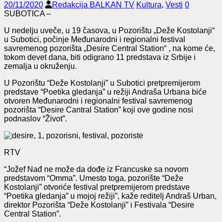
20/11/2020
Redakcija BALKAN TV
Kultura
,
Vesti
0
SUBOTICA –
U nedelju uveče, u 19 časova, u Pozorištu „Deže Kostolanji“
u Subotici, počinje Međunarodni i regionalni festival
savremenog pozorišta „Desire Central Station“ , na kome će,
tokom devet dana, biti odigrano 11 predstava iz Srbije i
zemalja u okruženju.
U Pozorištu “Deže Kostolanji” u Subotici pretpremijerom
predstave “Poetika gledanja” u režiji Andraša Urbana biće
otvoren Međunarodni i regionalni festival savremenog
pozorišta “Desire Cantral Station” koji ove godine nosi
podnaslov “Život”.
RTV
“Jožef Nađ ne može da dođe iz Francuske sa novom
predstavom “Omma”. Umesto toga, pozorište “Deže
Kostolanji” otvoriće festival pretpremijerom predstave
“Poetika gledanja” u mojoj režiji”, kaže reditelj Andraš Urban,
direktor Pozorišta “Deže Kostolanji” i Festivala “Desire
Central Station”.