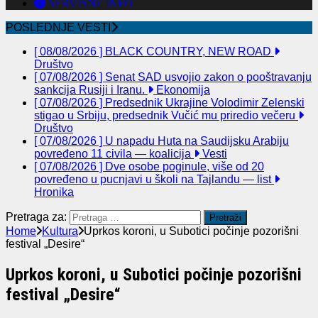
SERVISNE INFO
POSLEDNJE VESTI
[ 08/08/2026 ]
BLACK COUNTRY, NEW ROAD
Društvo
[ 07/08/2026 ]
Senat SAD usvojio zakon o pooštravanju
sankcija Rusiji i Iranu.
Ekonomija
[ 07/08/2026 ]
Predsednik Ukrajine Volodimir Zelenski
stigao u Srbiju, predsednik Vučić mu priredio večeru
Društvo
[ 07/08/2026 ]
U napadu Huta na Saudijsku Arabiju
povređeno 11 civila — koalicija
Vesti
[ 07/08/2026 ]
Dve osobe poginule, više od 20
povređeno u pucnjavi u školi na Tajlandu — list
Hronika
Pretraga za:
Home
Kultura
Uprkos koroni, u Subotici počinje pozorišni
festival „Desire“
Uprkos koroni, u Subotici počinje pozorišni
festival „Desire“