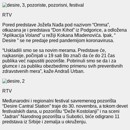
RTV
Pored predstave Jožefa Nađa pod nazivom “Omma”,
otkazana je i predstava “Don Kihot” iz Podgorice, a odložena
“Aplikacija Voland” u režiji Kokana Mladenovića. Ipak, “
Desire ” se ne predaje pred pandemijom koronavirusa.
“Uskladili smo se sa novim merama. Predstave će,
najkasnije, počinjati u 19 sati što znači da će do 21 čas
publika već napustiti pozorište. Pobrinuli smo se da i za
glumce i za publiku obezbedimo primenu svih preventivnih
zdravstvenih mera”, kaže Andraš Urban.
RTV
Međunarodni i regionalni festival savremenog pozorišta
“Desire Cantral Station” traje do 30. novembra, a tokom devet
festivalskih dana, u pozorištu “Deže Kostolanji” i na sceni
“Jadran” Narodnog pozorišta u Subotici, biće odigrano 11
predstava iz Srbije i zemalja u okruženju.