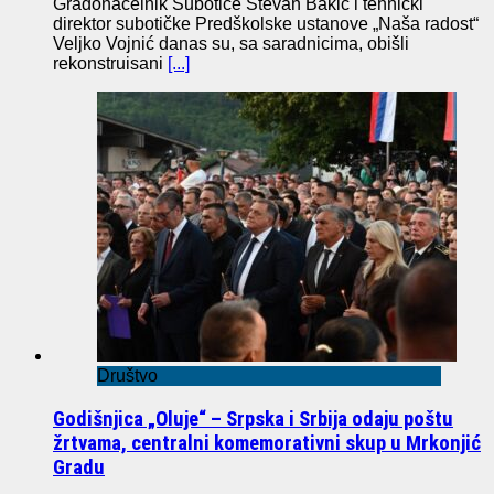
Gradonačelnik Subotice Stevan Bakić i tehnički
direktor subotičke Predškolske ustanove „Naša radost“
Veljko Vojnić danas su, sa saradnicima, obišli
rekonstruisani
[...]
Društvo
Godišnjica „Oluje“ – Srpska i Srbija odaju poštu
žrtvama, centralni komemorativni skup u Mrkonjić
Gradu