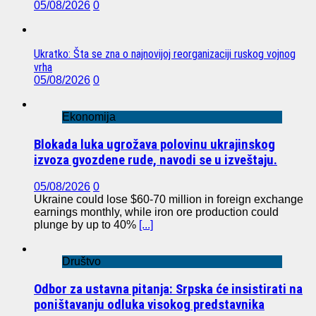
05/08/2026
0
Ukratko: Šta se zna o najnovijoj reorganizaciji ruskog vojnog
vrha
05/08/2026
0
Ekonomija
Blokada luka ugrožava polovinu ukrajinskog
izvoza gvozdene rude, navodi se u izveštaju.
05/08/2026
0
Ukraine could lose $60-70 million in foreign exchange
earnings monthly, while iron ore production could
plunge by up to 40%
[...]
Društvo
Odbor za ustavna pitanja: Srpska će insistirati na
poništavanju odluka visokog predstavnika