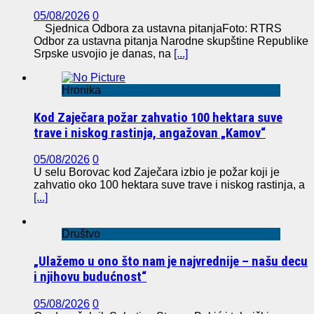
05/08/2026
0
Sjednica Odbora za ustavna pitanjaFoto: RTRS
Odbor za ustavna pitanja Narodne skupštine Republike
Srpske usvojio je danas, na
[...]
Hronika
Kod Zaječara požar zahvatio 100 hektara suve
trave i niskog rastinja, angažovan „Kamov“
05/08/2026
0
U selu Borovac kod Zaječara izbio je požar koji je
zahvatio oko 100 hektara suve trave i niskog rastinja, a
[...]
Društvo
„Ulažemo u ono što nam je najvrednije – našu decu
i njihovu budućnost“
05/08/2026
0