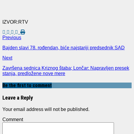
IZVOR:RTV
Previous
Bajden slavi 78. rođendan, biće najstariji predsednik SAD
Next
Završena sednica Kriznog štaba; Lončar: Napravljen presek
stanja, predložene nove mere
Be the first to comment
Leave a Reply
Your email address will not be published.
Comment