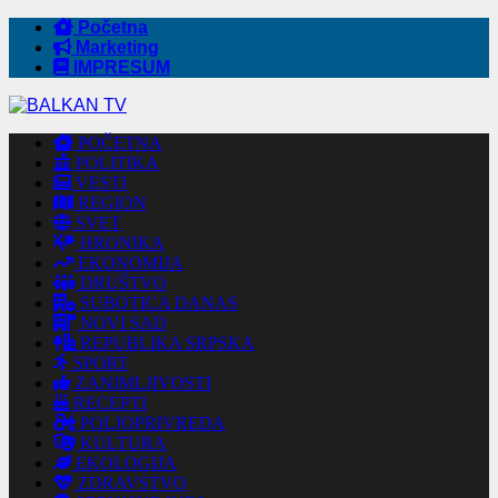
Početna
Marketing
IMPRESUM
POČETNA
POLITIKA
VESTI
REGION
SVET
HRONIKA
EKONOMIJA
DRUŠTVO
SUBOTICA DANAS
NOVI SAD
REPUBLIKA SRPSKA
SPORT
ZANIMLJIVOSTI
RECEPTI
POLJOPRIVREDA
KULTURA
EKOLOGIJA
ZDRAVSTVO