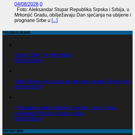
04/08/2026
0
Foto: Aleksandar Stupar Republika Srpska i Srbija, u
Mrkonjić Gradu, obilježavaju Dan sjećanja na ubijene i
prognane Srbe u
[...]
POSLEDNJE OBJAVE
BLACK COUNTRY, NEW ROAD
08/08/2026
0
Senat SAD usvojio zakon o pooštravanju sankcija Rusiji i Iranu.
07/08/2026
0
Predsednik Ukrajine Volodimir Zelenski stigao u Srbiju,
predsednik Vučić mu priredio večeru
07/08/2026
0
KONTAKT INFO