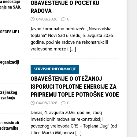
a nedostaju
OBAVEŠTENJE O POČETKU
anja na SAD.
RADOVA
04/08/2026
0
Javno komunalno preduzeće „Novosadska
SECESIJE I
toplana“ Novi Sad u sredu, 5. avgusta 2026.
godine, počinje radove na rekonstrukciji
vrelovodne mreže i
[...]
organizaciji
SERVISNE INFORMACIJE
OBAVEŠTENJE O OTEŽANOJ
ISPORUCI TOPLOTNE ENERGIJE ZA
krajinskog
PRIPREMU TOPLE POTROŠNE VODE
izveštaju.
04/08/2026
0
Danas, 4. avgusta 2026. godine, zbog
investicionih radova na rekonstrukciji
 insistirati
poveznog vrelovoda GRS – Toplana „Jug“ (od
redstavnika
Ulice Marka Miljanova
[...]