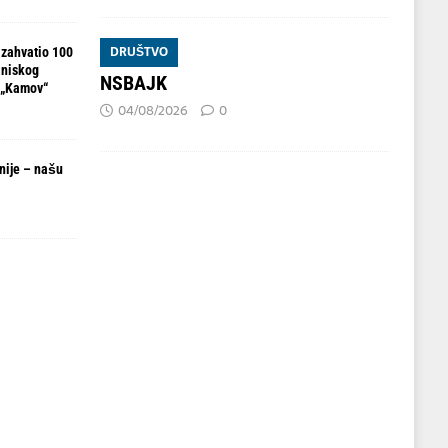
DRUŠTVO
 zahvatio 100
 niskog
NSBAJK
 „Kamov“
04/08/2026
0
nije – našu