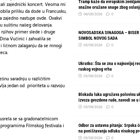
Tramp kaže da evropskim zemljam
ržali zajednički koncert. Veoma mi
snažne oružane snage zbog oslanj
obila priliku da dođe u Francusku,
06/08/2026
0
i da zajedno nastupe ovde. Ovakvi
aju suštinu našeg delovanja.
njihov primer slede i druge
NOVOSADSKA SINAGOGA – BISER 
Dina Vučinić i zahvalila se
SIMBOL NOVOG SADA
 i ličnom zalaganju da se mnogi
05/08/2026
0
deca.
Ukratko: Šta se zna o najnovijoj re
ruskog vojnog vrha
05/08/2026
0
ešnu saradnju u različitim
lja jedan od prioriteta u razvoju
Blokada luka ugrožava polovinu u
izvoza gvozdene rude, navodi se u 
05/08/2026
0
susrela se sa gradonačelnicom
a programima Filmskog festivala i
Odbor za ustavna pitanja: Srpska će
na poništavanju odluka visokog p
05/08/2026
0