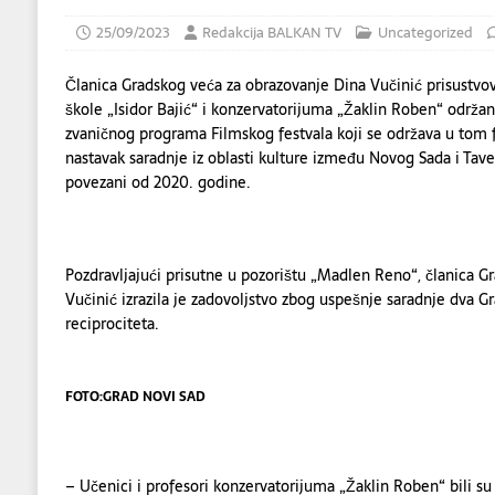
[ 05/08/2026 ]
NOVOSADSKA SINAGOGA – 
25/09/2023
Redakcija BALKAN TV
Uncategorized
Članica Gradskog veća za obrazovanje Dina Vučinić prisustvo
škole „Isidor Bajić“ i konzervatorijuma „Žaklin Roben“ održa
zvaničnog programa Filmskog festvala koji se održava u tom 
nastavak saradnje iz oblasti kulture između Novog Sada i Taver
povezani od 2020. godine.
Pozdravljajući prisutne u pozorištu „Madlen Reno“, članica G
Vučinić izrazila je zadovoljstvo zbog uspešnje saradnje dva Gr
reciprociteta.
FOTO:GRAD NOVI SAD
– Učenici i profesori konzervatorijuma „Žaklin Roben“ bili s