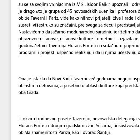
su se sa svojim vršnjacima iz MŠ „Isidor Bajić“ upoznali i od
je drago što je grupa od 45 novosadskih učenika i profesora d
obiđe Taverni i Pariz, vide kako njihovi prijatelji žive i rade 
susreti višestruko su značajni, pre svega za decu i predstavlj
Nastavićemo da jačamo međunarodnu saradnju jer želimo da 
obrazovne ustanove, ustanove kulture i umetnici – izjavila je 
gradonačelnici Tavernija Florans Porteli na srdačnom prijemu
programi i projekti uspešno realizuju i da u njima učestvuju 
Ona je istakla da Novi Sad i Taverni već godinama neguju usp
oblastima delovanja, a posebno u oblasti kulture koja predstav
oba Grada.
U okviru trodnevne posete Taverniju, novosadska delegacija 
Florans Porteli i drugim gradskim zvaničnicima, prisustvoval
obišla znamenitosti Pariza, kao i dvorac Šantiji.