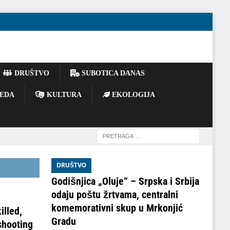
DRUŠTVO
SUBOTICA DANAS
EDA
KULTURA
EKOLOGIJA
DRUŠTVO
Godišnjica „Oluje“ – Srpska i Srbija
odaju poštu žrtvama, centralni
komemorativni skup u Mrkonjić
illed,
Gradu
shooting