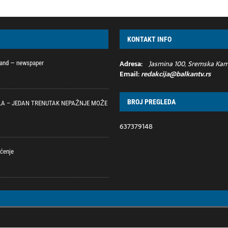
KONTAKT INFO
Adresa:
Jasmina 100, Sremska Kame
iland — newspaper
Email:
redakcija@balkantv.rs
BROJ PREGLEDA
LA – JEDAN TRENUTAK NEPAŽNJE MOŽE
637379148
mćenje