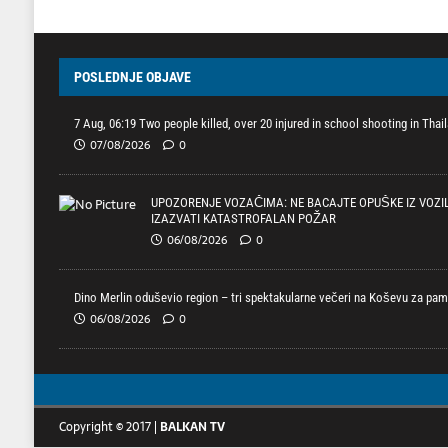
POSLEDNJE OBJAVE
7 Aug, 06:19 Two people killed, over 20 injured in school shooting in Tha
07/08/2026
0
UPOZORENJE VOZAČIMA: NE BACAJTE OPUŠKE IZ VOZI
IZAZVATI KATASTROFALAN POŽAR
06/08/2026
0
Dino Merlin oduševio region – tri spektakularne večeri na Koševu za pa
06/08/2026
0
Copyright © 2017 |
BALKAN TV