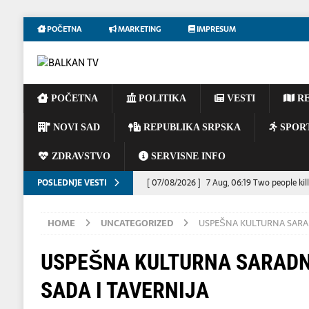
POČETNA
MARKETING
IMPRESUM
POČETNA
POLITIKA
VESTI
RE
NOVI SAD
REPUBLIKA SRPSKA
SPOR
ZDRAVSTVO
SERVISNE INFO
POSLEDNJE VESTI
[ 07/08/2026 ]
7 Aug, 06:19 Two people kil
HRONIKA
HOME
UNCATEGORIZED
USPEŠNA KULTURNA SARAD
[ 06/08/2026 ]
UPOZORENJE VOZAČIMA: N
IZAZVATI KATASTROFALAN POŽAR
EKOL
USPEŠNA KULTURNA SARAD
[ 06/08/2026 ]
Dino Merlin oduševio regio
SADA I TAVERNIJA
[ 06/08/2026 ]
Tramp kaže da evropskim z