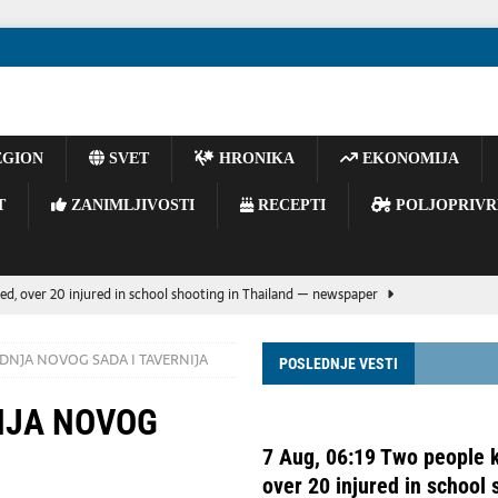
GION
SVET
HRONIKA
EKONOMIJA
T
ZANIMLJIVOSTI
RECEPTI
POLJOPRIVR
led, over 20 injured in school shooting in Thailand — newspaper
NJA NOVOG SADA I TAVERNIJA
POSLEDNJE VESTI
E BACAJTE OPUŠKE IZ VOZILA – JEDAN TRENUTAK NEPAŽNJE MOŽE
OGIJA
NJA NOVOG
n – tri spektakularne večeri na Koševu za pamćenje
KULTURA
7 Aug, 06:19 Two people k
emljama nedostaju snažne oružane snage zbog oslanjanja na SAD.
over 20 injured in school 
VESTI