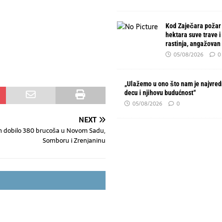
Kod Zaječara požar
hektara suve trave i
rastinja, angažovan
05/08/2026
0
„Ulažemo u ono što nam je najvred
decu i njihovu budućnost“
05/08/2026
0
NEXT
 dobilo 380 brucoša u Novom Sadu,
Somboru i Zrenjaninu