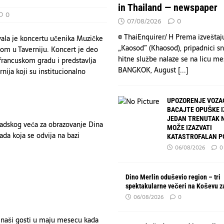
in Thailand — newspaper
BISER SECESIJE I SIMBOL NOVOG SADA
KULTURA
0
07/08/2026
0
© ThaiEnquirer/ H Prema izveštaju
vala je koncertu učenika Muzičke
„Kaosod” (Khaosod), pripadnici sn
nom u Taverniju. Koncert je deo
hitne službe nalaze se na licu me
francuskom gradu i predstavlja
BANGKOK, August
[...]
nija koji su institucionalno
UPOZORENJE VOZA
BACAJTE OPUŠKE I
JEDAN TRENUTAK 
radskog veća za obrazovanje Dina
MOŽE IZAZVATI
ada koja se odvija na bazi
KATASTROFALAN P
06/08/2026
0
Dino Merlin oduševio region – tri
spektakularne večeri na Koševu z
06/08/2026
0
u naši gosti u maju mesecu kada