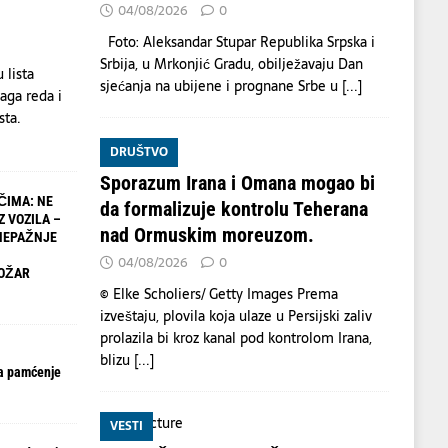
04/08/2026
0
Foto: Aleksandar Stupar Republika Srpska i
Srbija, u Mrkonjić Gradu, obilježavaju Dan
 lista
sjećanja na ubijene i prognane Srbe u
[...]
aga reda i
sta.
DRUŠTVO
Sporazum Irana i Omana mogao bi
ČIMA: NE
da formalizuje kontrolu Teherana
Z VOZILA –
nad Ormuskim moreuzom.
NEPAŽNJE
04/08/2026
0
OŽAR
© Elke Scholiers/ Getty Images Prema
izveštaju, plovila koja ulaze u Persijski zaliv
prolazila bi kroz kanal pod kontrolom Irana,
blizu
[...]
a pamćenje
VESTI