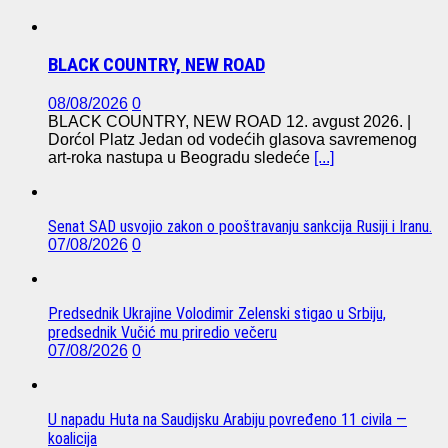
BLACK COUNTRY, NEW ROAD
08/08/2026
0
BLACK COUNTRY, NEW ROAD 12. avgust 2026. |
Dorćol Platz Jedan od vodećih glasova savremenog
art-roka nastupa u Beogradu sledeće
[...]
Senat SAD usvojio zakon o pooštravanju sankcija Rusiji i Iranu.
07/08/2026
0
Predsednik Ukrajine Volodimir Zelenski stigao u Srbiju,
predsednik Vučić mu priredio večeru
07/08/2026
0
U napadu Huta na Saudijsku Arabiju povređeno 11 civila —
koalicija