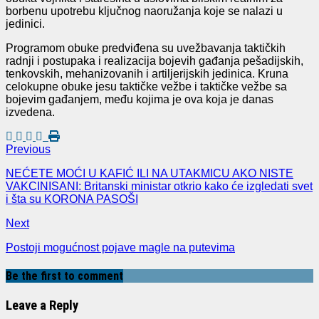
borbenu upotrebu ključnog naoružanja koje se nalazi u
jedinici.
Programom obuke predviđena su uvežbavanja taktičkih
radnji i postupaka i realizacija bojevih gađanja pešadijskih,
tenkovskih, mehanizovanih i artiljerijskih jedinica. Kruna
celokupne obuke jesu taktičke vežbe i taktičke vežbe sa
bojevim gađanjem, među kojima je ova koja je danas
izvedena.
Previous
NEĆETE MOĆI U KAFIĆ ILI NA UTAKMICU AKO NISTE
VAKCINISANI: Britanski ministar otkrio kako će izgledati svet
i šta su KORONA PASOŠI
Next
Postoji mogućnost pojave magle na putevima
Be the first to comment
Leave a Reply