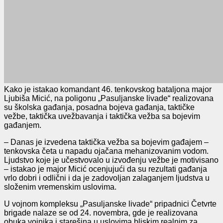
Kako je istakao komandant 46. tenkovskog bataljona major
Ljubiša Micić, na poligonu „Pasuljanske livade“ realizovana
su školska gađanja, posadna bojeva gađanja, taktičke
vežbe, taktička uvežbavanja i taktička vežba sa bojevim
gađanjem.
– Danas je izvedena taktička vežba sa bojevim gađajem –
tenkovska četa u napadu ojačana mehanizovanim vodom.
Ljudstvo koje je učestvovalo u izvođenju vežbe je motivisano
– istakao je major Micić ocenjujući da su rezultati gađanja
vrlo dobri i odlični i da je zadovoljan zalaganjem ljudstva u
složenim vremenskim uslovima.
U vojnom kompleksu „Pasuljanske livade“ pripadnici Četvrte
brigade nalaze se od 24. novembra, gde je realizovana
obuka vojnika i starešina u uslovima bliskim realnim za