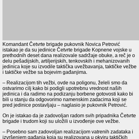
Komandant Četvrte brigade pukovnik Novica Petrović
istakao je da su jedinice Četvrte brigade Kopnene vojske u
prethodnih deset dana realizovale sadržaje obuke, a reč je o
delu pešadijskih, artiljerijskih, tenkovskih i mehanizovanih
jedinica koje su izvodile taktička uvežbavanja, taktičke vežbe
i taktičke vežbe sa bojevim gađanjima.
– Realizacijom tih vežbi, ovde na poligonu, želeli smo da
ostvarimo cilj kako bi podigli upotrebnu vrednost naših
jedinica i da radimo na podizanju borbene gotovosti kako bi
bili u stanju da odgovorimo namenskim zadacima koji se
pred jedinice postavljaju – naglasio je pukovnik Petrović.
On je istakao da je zadovoljan radom svih pripadnika Četvrte
brigade i trudom koji su uložili u izvođenje ove vežbe.
– Posebno sam zadovoljan realizacijom vatrenih zadataka i
izvršenjem gađanja koja su realizovana u okviru taktičkih