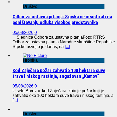
Društvo
Odbor za ustavna pitanja: Srpska će insistirati na
poništavanju odluka visokog predstavnika
05/08/2026
0
Sjednica Odbora za ustavna pitanjaFoto: RTRS
Odbor za ustavna pitanja Narodne skupštine Republike
Srpske usvojio je danas, na
[...]
Hronika
Kod Zaječara požar zahvatio 100 hektara suve
trave i niskog rastinja, angažovan „Kamov“
05/08/2026
0
U selu Borovac kod Zaječara izbio je požar koji je
zahvatio oko 100 hektara suve trave i niskog rastinja, a
[...]
Društvo