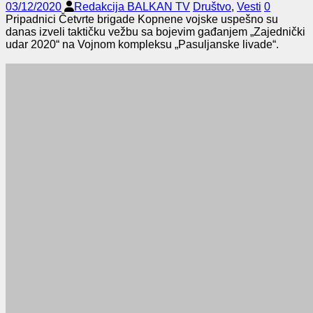
03/12/2020
Redakcija BALKAN TV
Društvo
,
Vesti
0
Pripadnici Četvrte brigade Kopnene vojske uspešno su
danas izveli taktičku vežbu sa bojevim gađanjem „Zajednički
udar 2020“ na Vojnom kompleksu „Pasuljanske livade“.