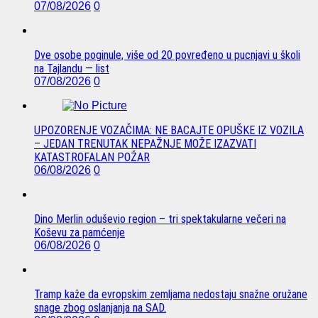
07/08/2026
0
Dve osobe poginule, više od 20 povređeno u pucnjavi u školi
na Tajlandu — list
07/08/2026
0
UPOZORENJE VOZAČIMA: NE BACAJTE OPUŠKE IZ VOZILA
– JEDAN TRENUTAK NEPAŽNJE MOŽE IZAZVATI
KATASTROFALAN POŽAR
06/08/2026
0
Dino Merlin oduševio region – tri spektakularne večeri na
Koševu za pamćenje
06/08/2026
0
Tramp kaže da evropskim zemljama nedostaju snažne oružane
snage zbog oslanjanja na SAD.