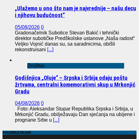
„Ulažemo u ono što nam je najvrednije – našu decu
i njihovu budućnost“
05/08/2026
0
Gradonačelnik Subotice Stevan Bakić i tehnički
direktor subotičke Predškolske ustanove „Naša radost“
Veljko Vojnić danas su, sa saradnicima, obišli
rekonstruisani
[...]
Društvo
Godišnjica „Oluje“ – Srpska i Srbija odaju poštu
žrtvama, centralni komemorativni skup u Mrkonjić
Gradu
04/08/2026
0
Foto: Aleksandar Stupar Republika Srpska i Srbija, u
Mrkonjić Gradu, obilježavaju Dan sjećanja na ubijene i
prognane Srbe u
[...]
POSLEDNJE OBJAVE