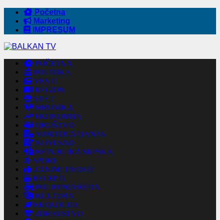
Početna
Marketing
IMPRESUM
POČETNA
POLITIKA
VESTI
REGION
SVET
HRONIKA
EKONOMIJA
DRUŠTVO
SUBOTICA DANAS
NOVI SAD
REPUBLIKA SRPSKA
SPORT
ZANIMLJIVOSTI
RECEPTI
POLJOPRIVREDA
KULTURA
EKOLOGIJA
ZDRAVSTVO