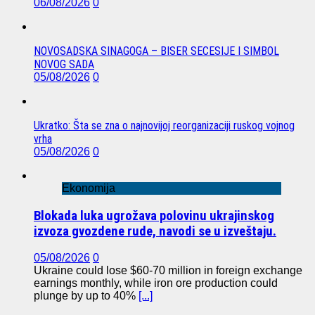
06/08/2026
0
NOVOSADSKA SINAGOGA – BISER SECESIJE I SIMBOL
NOVOG SADA
05/08/2026
0
Ukratko: Šta se zna o najnovijoj reorganizaciji ruskog vojnog
vrha
05/08/2026
0
Ekonomija
Blokada luka ugrožava polovinu ukrajinskog
izvoza gvozdene rude, navodi se u izveštaju.
05/08/2026
0
Ukraine could lose $60-70 million in foreign exchange
earnings monthly, while iron ore production could
plunge by up to 40%
[...]