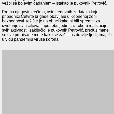
vežbi sa bojevim gađanjem – istakao je pukovnik Petrović.
Prema njegovim rečima, osim redovnih zadataka koje
pripadnici Četvrte brigade obavljaju u Kopnenoj zoni
bezbednosti, težište je na obuci kako bi bili spremni za
izvršenje svih ciljeva i upotrebu jedinica. Tokom realizacije
svih aktivnosti, zaključio je pukovnik Petrović, preduzimane
su sve propisane mere kako se zaštitilo zdravlje ljudi, imajući
u vidu pandemiju virusa korona.