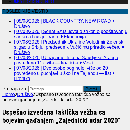
SERVISNE INFO
POSLEDNJE VESTI
[ 08/08/2026 ]
BLACK COUNTRY, NEW ROAD
Društvo
[ 07/08/2026 ]
Senat SAD usvojio zakon o pooštravanju
sankcija Rusiji i Iranu.
Ekonomija
[ 07/08/2026 ]
Predsednik Ukrajine Volodimir Zelenski
stigao u Srbiju, predsednik Vučić mu priredio večeru
Društvo
[ 07/08/2026 ]
U napadu Huta na Saudijsku Arabiju
povređeno 11 civila — koalicija
Vesti
[ 07/08/2026 ]
Dve osobe poginule, više od 20
povređeno u pucnjavi u školi na Tajlandu — list
Hronika
Pretraga za:
Home
Društvo
Uspešno izvedena taktička vežba sa
bojevim gađanjem „Zajednički udar 2020“
Uspešno izvedena taktička vežba sa
bojevim gađanjem „Zajednički udar 2020“