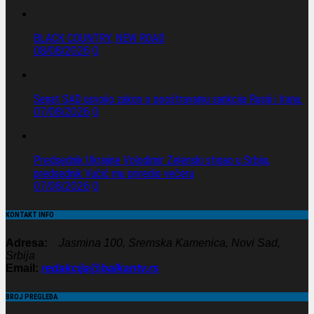
BLACK COUNTRY, NEW ROAD
08/08/2026
0
Senat SAD usvojio zakon o pooštravanju sankcija Rusiji i Iranu.
07/08/2026
0
Predsednik Ukrajine Volodimir Zelenski stigao u Srbiju,
predsednik Vučić mu priredio večeru
07/08/2026
0
KONTAKT INFO
Adresa:
Jasmina 100, Sremska Kamenica, Novi Sad,
Srbija
Email:
redakcija@balkantv.rs
BROJ PREGLEDA