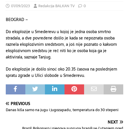
01/09/2023
Redakcija BALKAN TV
0
BEOGRAD –
Do eksplozije u Smederevu u kojoj je jedna osoba smrtno
stradala, a dve povređene došlo je kada se nepoznata osoba
raznela eksplozivnim sredstvom, a još nije poznato o kakvom
eksplozivnom sredstvu je reč niti ko je osoba koja ga je
aktivirala, saznaje Tanjug.
Do eksplozije je došlo sinoć oko 20.35 časova na poslednjem
spratu zgrade u Ulici slobode u Smederevu.
PREVIOUS
Danas kiša samo na jugu i jugozapadu, temperatura do 30 stepeni
NEXT
Brazil: Bolsonaro i njegova supruga branili se ćutanjem pred