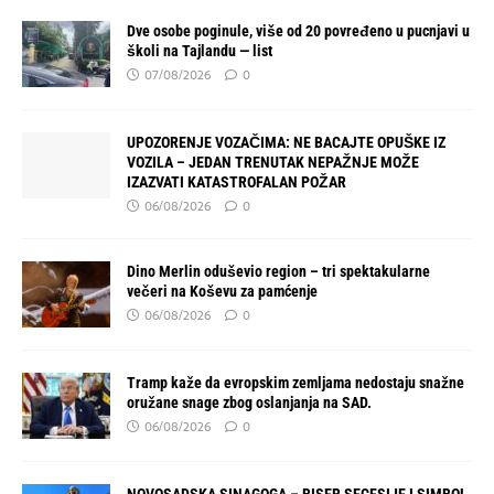
Dve osobe poginule, više od 20 povređeno u pucnjavi u
školi na Tajlandu — list
07/08/2026
0
UPOZORENJE VOZAČIMA: NE BACAJTE OPUŠKE IZ
VOZILA – JEDAN TRENUTAK NEPAŽNJE MOŽE
IZAZVATI KATASTROFALAN POŽAR
06/08/2026
0
Dino Merlin oduševio region – tri spektakularne
večeri na Koševu za pamćenje
06/08/2026
0
Tramp kaže da evropskim zemljama nedostaju snažne
oružane snage zbog oslanjanja na SAD.
06/08/2026
0