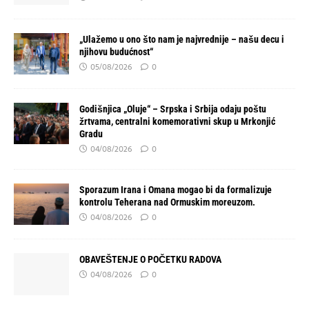
„Ulažemo u ono što nam je najvrednije – našu decu i
njihovu budućnost“
05/08/2026
0
Godišnjica „Oluje“ – Srpska i Srbija odaju poštu
žrtvama, centralni komemorativni skup u Mrkonjić
Gradu
04/08/2026
0
Sporazum Irana i Omana mogao bi da formalizuje
kontrolu Teherana nad Ormuskim moreuzom.
04/08/2026
0
OBAVEŠTENJE O POČETKU RADOVA
04/08/2026
0