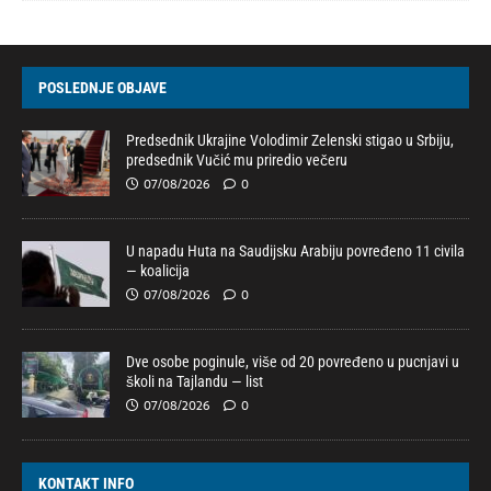
POSLEDNJE OBJAVE
Predsednik Ukrajine Volodimir Zelenski stigao u Srbiju,
predsednik Vučić mu priredio večeru
07/08/2026
0
U napadu Huta na Saudijsku Arabiju povređeno 11 civila
— koalicija
07/08/2026
0
Dve osobe poginule, više od 20 povređeno u pucnjavi u
školi na Tajlandu — list
07/08/2026
0
KONTAKT INFO