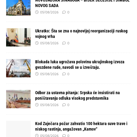
NOVOSADSKA SINAGOGA – BISER SECESIJE I SIMBOL
NOVOG SADA
05/08/2026
0
Ukratko: Šta se zna o najnovijoj reorganizaciji ruskog
vojnog vrha
05/08/2026
0
Blokada luka ugrožava polovinu ukrajinskog izvoza
gvozdene rude, navodi se u izveštaju.
05/08/2026
0
Odbor za ustavna pitanja: Srpska će insistirati na
poništavanju odluka visokog predstavnika
05/08/2026
0
Kod Zaječara požar zahvatio 100 hektara suve trave i
niskog rastinja, angažovan „Kamov“
05/08/2026
0