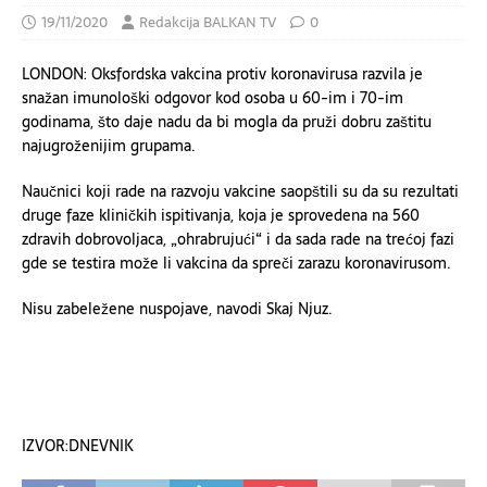
19/11/2020
Redakcija BALKAN TV
0
LONDON: Oksfordska vakcina protiv koronavirusa razvila je
snažan imunološki odgovor kod osoba u 60-im i 70-im
godinama, što daje nadu da bi mogla da pruži dobru zaštitu
najugroženijim grupama.
Naučnici koji rade na razvoju vakcine saopštili su da su rezultati
druge faze kliničkih ispitivanja, koja je sprovedena na 560
zdravih dobrovoljaca, „ohrabrujući“ i da sada rade na trećoj fazi
gde se testira može li vakcina da spreči zarazu koronavirusom.
Nisu zabeležene nuspojave, navodi Skaj Njuz.
IZVOR:DNEVNIK