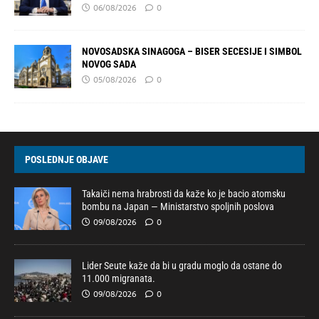
06/08/2026
0
NOVOSADSKA SINAGOGA – BISER SECESIJE I SIMBOL
NOVOG SADA
05/08/2026
0
POSLEDNJE OBJAVE
Takaiči nema hrabrosti da kaže ko je bacio atomsku
bombu na Japan — Ministarstvo spoljnih poslova
09/08/2026
0
Lider Seute kaže da bi u gradu moglo da ostane do
11.000 migranata.
09/08/2026
0