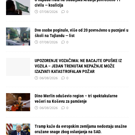
civila — koalicija
07/08/2026
0
Dve osobe poginule, više od 20 povređeno u pucnjavi u
školi na Tajlandu — list
07/08/2026
0
UPOZORENJE VOZAČIMA: NE BACAJTE OPUŠKE IZ
VOZILA – JEDAN TRENUTAK NEPAŽNJE MOŽE
IZAZVATI KATASTROFALAN POŽAR
06/08/2026
0
Dino Merlin oduševio region – tri spektakularne
večeri na Koševu za pamćenje
06/08/2026
0
Tramp kaže da evropskim zemljama nedostaju snažne
oružane snage zbog oslanjanja na SAD.