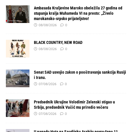
Ambasada Kraljevine Maroko obeležila 27 godina od
stupanja kralja Muhameda VI na presto: „Živelo
marokansko-srpsko prijateljstvo!
08/08/2026
0
BLACK COUNTRY, NEW ROAD
08/08/2026
0
Senat SAD usvojio zakon o pooštravanju sankcija Rusiji
i Iranu.
07/08/2026
0
Predsednik Ukrajine Volodimir Zelenski stigao u
Srbiju, predsednik Vučić mu priredio večeru
07/08/2026
0
U napadu Huta na Saudijsku Arabiju povređeno 11