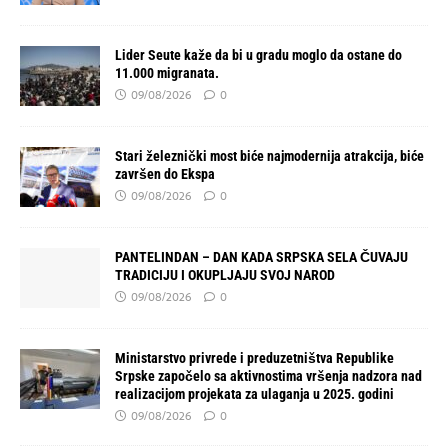
Lider Seute kaže da bi u gradu moglo da ostane do
11.000 migranata.
09/08/2026
0
Stari železnički most biće najmodernija atrakcija, biće
završen do Ekspa
09/08/2026
0
PANTELINDAN – DAN KADA SRPSKA SELA ČUVAJU
TRADICIJU I OKUPLJAJU SVOJ NAROD
09/08/2026
0
Ministarstvo privrede i preduzetništva Republike
Srpske započelo sa aktivnostima vršenja nadzora nad
realizacijom projekata za ulaganja u 2025. godini
09/08/2026
0