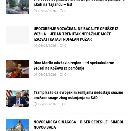
školi na Tajlandu — list
07/08/2026
0
UPOZORENJE VOZAČIMA: NE BACAJTE OPUŠKE IZ
VOZILA – JEDAN TRENUTAK NEPAŽNJE MOŽE
IZAZVATI KATASTROFALAN POŽAR
06/08/2026
0
Dino Merlin oduševio region – tri spektakularne
večeri na Koševu za pamćenje
06/08/2026
0
Tramp kaže da evropskim zemljama nedostaju snažne
oružane snage zbog oslanjanja na SAD.
06/08/2026
0
NOVOSADSKA SINAGOGA – BISER SECESIJE I SIMBOL
NOVOG SADA