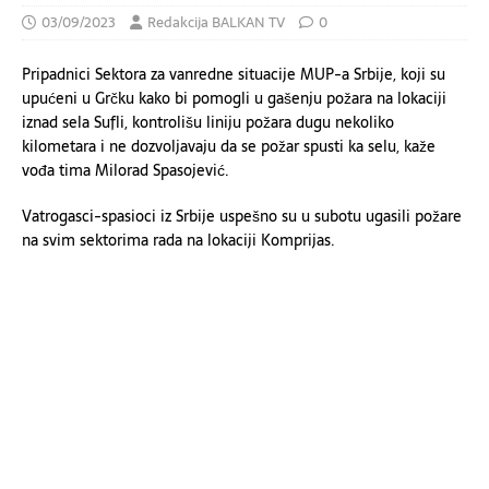
03/09/2023
Redakcija BALKAN TV
0
Pripadnici Sektora za vanredne situacije MUP-a Srbije, koji su
upućeni u Grčku kako bi pomogli u gašenju požara na lokaciji
iznad sela Sufli, kontrolišu liniju požara dugu nekoliko
kilometara i ne dozvoljavaju da se požar spusti ka selu, kaže
vođa tima Milorad Spasojević.
Vatrogasci-spasioci iz Srbije uspešno su u subotu ugasili požare
na svim sektorima rada na lokaciji Komprijas.