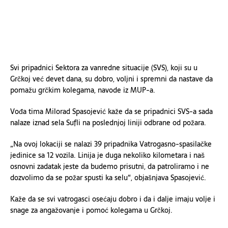
Svi pripadnici Sektora za vanredne situacije (SVS), koji su u
Grčkoj već devet dana, su dobro, voljni i spremni da nastave da
pomažu grčkim kolegama, navode iz MUP-a.
Vođa tima Milorad Spasojević kaže da se pripadnici SVS-a sada
nalaze iznad sela Sufli na poslednjoj liniji odbrane od požara.
„Na ovoj lokaciji se nalazi 39 pripadnika Vatrogasno-spasilačke
jedinice sa 12 vozila. Linija je duga nekoliko kilometara i naš
osnovni zadatak jeste da budemo prisutni, da patroliramo i ne
dozvolimo da se požar spusti ka selu“, objašnjava Spasojević.
Kaže da se svi vatrogasci osećaju dobro i da i dalje imaju volje i
snage za angažovanje i pomoć kolegama u Grčkoj.