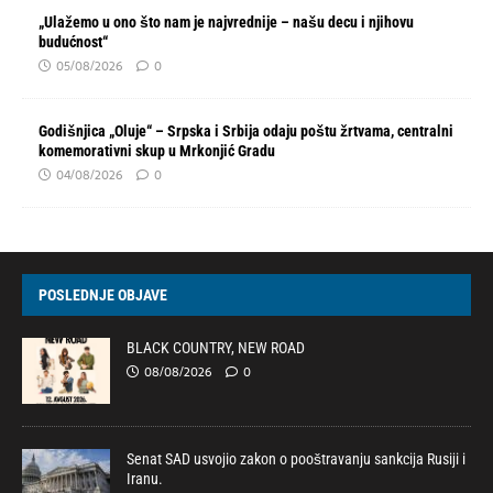
„Ulažemo u ono što nam je najvrednije – našu decu i njihovu
budućnost“
05/08/2026
0
Godišnjica „Oluje“ – Srpska i Srbija odaju poštu žrtvama, centralni
komemorativni skup u Mrkonjić Gradu
04/08/2026
0
POSLEDNJE OBJAVE
BLACK COUNTRY, NEW ROAD
08/08/2026
0
Senat SAD usvojio zakon o pooštravanju sankcija Rusiji i
Iranu.