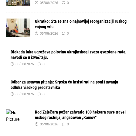
05/08/2026
0
Ukratko: Šta se zna o najnovijoj reorganizaciji ruskog
vojnog vrha
05/08/2026
0
Blokada luka ugrožava polovinu ukrajinskog izvoza gvozdene rude,
navodi se u izveštaju.
05/08/2026
0
Odbor za ustavna pitanja: Srpska će insistirati na poništavanju
odluka visokog predstavnika
05/08/2026
0
Kod Zaječara požar zahvatio 100 hektara suve trave i
niskog rastinja, angažovan „Kamov“
05/08/2026
0