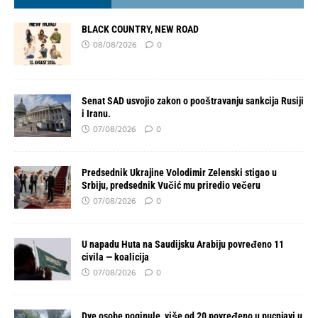
BLACK COUNTRY, NEW ROAD
08/08/2026
0
Senat SAD usvojio zakon o pooštravanju sankcija Rusiji
i Iranu.
07/08/2026
0
Predsednik Ukrajine Volodimir Zelenski stigao u
Srbiju, predsednik Vučić mu priredio večeru
07/08/2026
0
U napadu Huta na Saudijsku Arabiju povređeno 11
civila — koalicija
07/08/2026
0
Dve osobe poginule, više od 20 povređeno u pucnjavi u