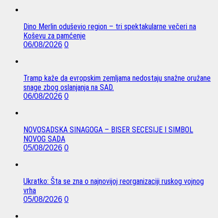
Dino Merlin oduševio region – tri spektakularne večeri na
Koševu za pamćenje
06/08/2026
0
Tramp kaže da evropskim zemljama nedostaju snažne oružane
snage zbog oslanjanja na SAD.
06/08/2026
0
NOVOSADSKA SINAGOGA – BISER SECESIJE I SIMBOL
NOVOG SADA
05/08/2026
0
Ukratko: Šta se zna o najnovijoj reorganizaciji ruskog vojnog
vrha
05/08/2026
0