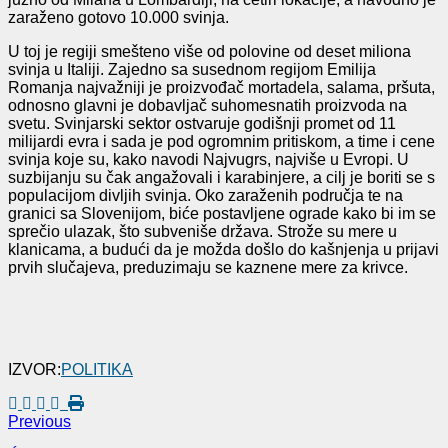
zaraženo gotovo 10.000 svinja.
U toj je regiji smešteno više od polovine od deset miliona
svinja u Italiji. Zajedno sa susednom regijom Emilija
Romanja najvažniji je proizvođač mortadela, salama, pršuta,
odnosno glavni je dobavljač suhomesnatih proizvoda na
svetu. Svinjarski sektor ostvaruje godišnji promet od 11
milijardi evra i sada je pod ogromnim pritiskom, a time i cene
svinja koje su, kako navodi Najvugrs, najviše u Evropi. U
suzbijanju su čak angažovali i karabinjere, a cilj je boriti se s
populacijom divljih svinja. Oko zaraženih područja te na
granici sa Slovenijom, biće postavljene ograde kako bi im se
sprečio ulazak, što subveniše država. Strože su mere u
klanicama, a budući da je možda došlo do kašnjenja u prijavi
prvih slučajeva, preduzimaju se kaznene mere za krivce.
IZVOR:
POLITIKA
Previous