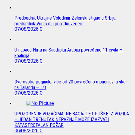
Predsednik Ukrajine Volodimir Zelenski stigao u Srbiju,
predsednik Vučić mu priredio večeru
07/08/2026
0
U napadu Huta na Saudijsku Arabiju povređeno 11 civila —
koalicija
07/08/2026
0
Dve osobe poginule, više od 20 povređeno u pucnjavi u školi
na Tajlandu — list
07/08/2026
0
UPOZORENJE VOZAČIMA: NE BACAJTE OPUŠKE IZ VOZILA
– JEDAN TRENUTAK NEPAŽNJE MOŽE IZAZVATI
KATASTROFALAN POŽAR
06/08/2026
0