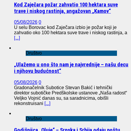
Kod Zaječara požar zahvatio 100 hektara suve
trave i niskog rastinja, angažovan „Kamov“
05/08/2026
0
U selu Borovac kod Zaječara izbio je požar koji je
zahvatio oko 100 hektara suve trave i niskog rastinja, a
[...]
Društvo
„Ulažemo u ono što nam je najvrednije – našu decu
i njihovu budućnost“
05/08/2026
0
Gradonačelnik Subotice Stevan Bakić i tehnički
direktor subotičke Predškolske ustanove „Naša radost“
Veljko Vojnić danas su, sa saradnicima, obišli
rekonstruisani
[...]
Društvo
Godišnjica „Oluje“ – Srpska i Srbija odaju poštu