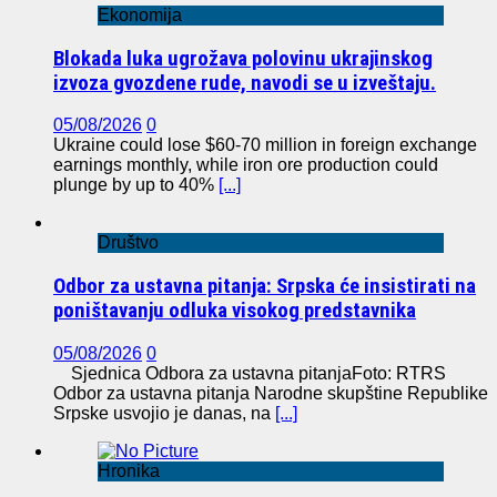
Ekonomija
Blokada luka ugrožava polovinu ukrajinskog
izvoza gvozdene rude, navodi se u izveštaju.
05/08/2026
0
Ukraine could lose $60-70 million in foreign exchange
earnings monthly, while iron ore production could
plunge by up to 40%
[...]
Društvo
Odbor za ustavna pitanja: Srpska će insistirati na
poništavanju odluka visokog predstavnika
05/08/2026
0
Sjednica Odbora za ustavna pitanjaFoto: RTRS
Odbor za ustavna pitanja Narodne skupštine Republike
Srpske usvojio je danas, na
[...]
Hronika