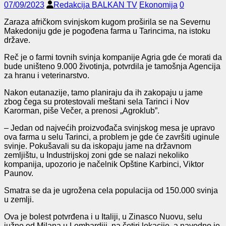
07/09/2023
Redakcija BALKAN TV
Ekonomija
0
Zaraza afričkom svinjskom kugom proširila se na Severnu
Makedoniju gde je pogođena farma u Tarincima, na istoku
države.
Reč je o farmi tovnih svinja kompanije Agria gde će morati da
bude uništeno 9.000 životinja, potvrdila je tamošnja Agencija
za hranu i veterinarstvo.
Nakon eutanazije, tamo planiraju da ih zakopaju u jame
zbog čega su protestovali meštani sela Tarinci i Nov
Karorman, piše Večer, a prenosi „Agroklub”.
– Jedan od najvećih proizvođača svinjskog mesa je upravo
ova farma u selu Tarinci, a problem je gde će završiti uginule
svinje. Pokušavali su da iskopaju jame na državnom
zemljištu, u Industrijskoj zoni gde se nalazi nekoliko
kompanija, upozorio je načelnik Opštine Karbinci, Viktor
Paunov.
Smatra se da je ugrožena cela populacija od 150.000 svinja
u zemlji.
Ova je bolest potvrđena i u Italiji, u Zinasco Nuovu, selu
južno od Milana u Lombardiji, na četiri lokacije, a navodno je