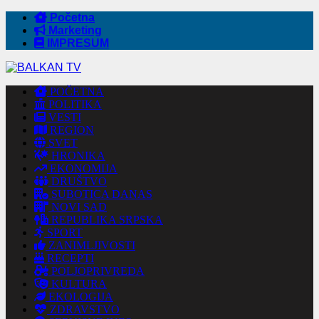
Početna
Marketing
IMPRESUM
POČETNA
POLITIKA
VESTI
REGION
SVET
HRONIKA
EKONOMIJA
DRUŠTVO
SUBOTICA DANAS
NOVI SAD
REPUBLIKA SRPSKA
SPORT
ZANIMLJIVOSTI
RECEPTI
POLJOPRIVREDA
KULTURA
EKOLOGIJA
ZDRAVSTVO