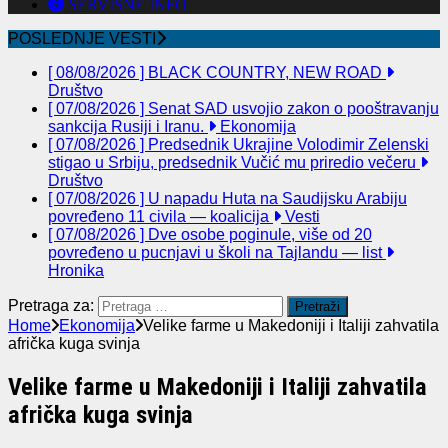
SERVISNE INFO
POSLEDNJE VESTI
[ 08/08/2026 ]
BLACK COUNTRY, NEW ROAD
Društvo
[ 07/08/2026 ]
Senat SAD usvojio zakon o pooštravanju
sankcija Rusiji i Iranu.
Ekonomija
[ 07/08/2026 ]
Predsednik Ukrajine Volodimir Zelenski
stigao u Srbiju, predsednik Vučić mu priredio večeru
Društvo
[ 07/08/2026 ]
U napadu Huta na Saudijsku Arabiju
povređeno 11 civila — koalicija
Vesti
[ 07/08/2026 ]
Dve osobe poginule, više od 20
povređeno u pucnjavi u školi na Tajlandu — list
Hronika
Pretraga za:
Home
Ekonomija
Velike farme u Makedoniji i Italiji zahvatila
afrička kuga svinja
Velike farme u Makedoniji i Italiji zahvatila
afrička kuga svinja