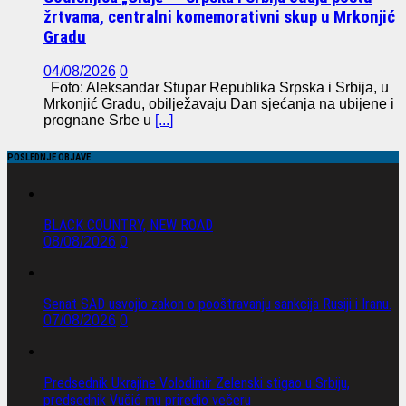
žrtvama, centralni komemorativni skup u Mrkonjić
Gradu
04/08/2026
0
Foto: Aleksandar Stupar Republika Srpska i Srbija, u
Mrkonjić Gradu, obilježavaju Dan sjećanja na ubijene i
prognane Srbe u
[...]
POSLEDNJE OBJAVE
BLACK COUNTRY, NEW ROAD
08/08/2026
0
Senat SAD usvojio zakon o pooštravanju sankcija Rusiji i Iranu.
07/08/2026
0
Predsednik Ukrajine Volodimir Zelenski stigao u Srbiju,
predsednik Vučić mu priredio večeru