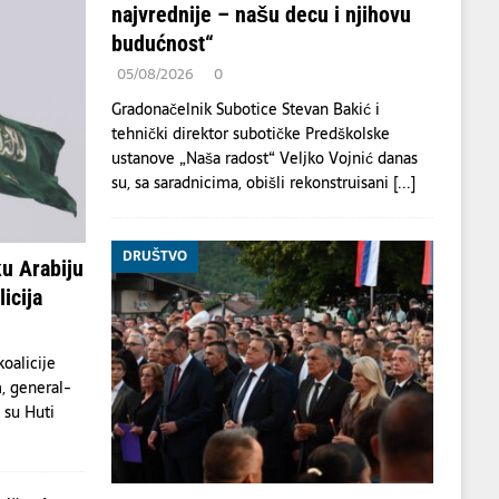
najvrednije – našu decu i njihovu
budućnost“
05/08/2026
0
Gradonačelnik Subotice Stevan Bakić i
tehnički direktor subotičke Predškolske
ustanove „Naša radost“ Veljko Vojnić danas
su, sa saradnicima, obišli rekonstruisani
[...]
DRUŠTVO
u Arabiju
icija
oalicije
, general-
a su Huti