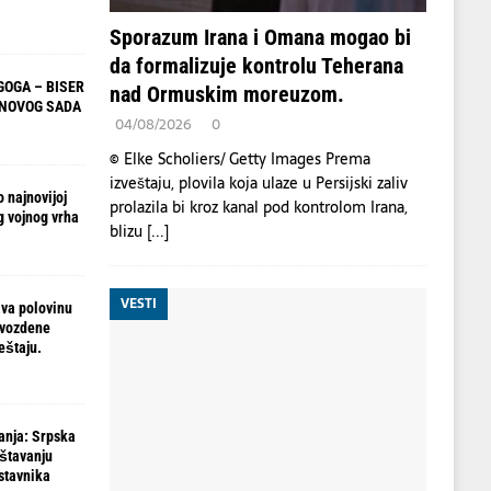
Sporazum Irana i Omana mogao bi
da formalizuje kontrolu Teherana
OGA – BISER
nad Ormuskim moreuzom.
 NOVOG SADA
04/08/2026
0
© Elke Scholiers/ Getty Images Prema
izveštaju, plovila koja ulaze u Persijski zaliv
 najnovijoj
prolazila bi kroz kanal pod kontrolom Irana,
g vojnog vrha
blizu
[...]
VESTI
va polovinu
gvozdene
eštaju.
anja: Srpska
ištavanju
stavnika