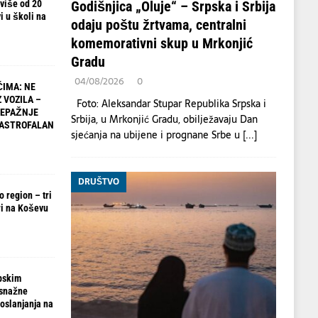
Godišnjica „Oluje“ – Srpska i Srbija
 više od 20
i u školi na
odaju poštu žrtvama, centralni
komemorativni skup u Mrkonjić
Gradu
04/08/2026
0
IMA: NE
 VOZILA –
Foto: Aleksandar Stupar Republika Srpska i
NEPAŽNJE
Srbija, u Mrkonjić Gradu, obilježavaju Dan
TASTROFALAN
sjećanja na ubijene i prognane Srbe u
[...]
DRUŠTVO
 region – tri
i na Koševu
pskim
 snažne
oslanjanja na