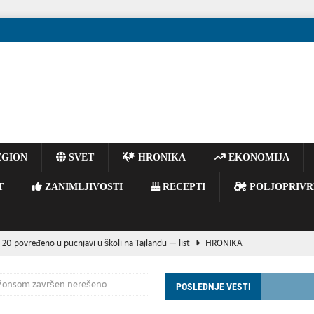
GION
SVET
HRONIKA
EKONOMIJA
T
ZANIMLJIVOSTI
RECEPTI
POLJOPRIVR
 20 povređeno u pucnjavi u školi na Tajlandu — list
HRONIKA
E BACAJTE OPUŠKE IZ VOZILA – JEDAN TRENUTAK NEPAŽNJE MOŽE
Džonsom završen nerešeno
POSLEDNJE VESTI
OGIJA