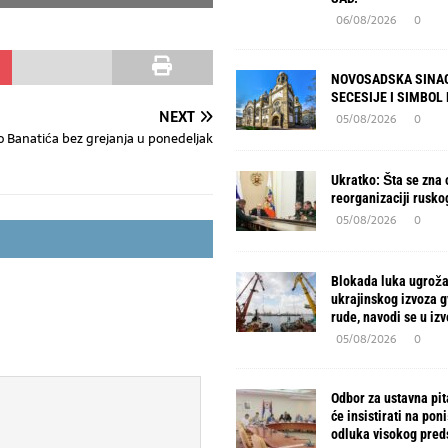
06/08/2026
0
NOVOSADSKA SINAG
SECESIJE I SIMBOL
NEXT
05/08/2026
0
 Banatića bez grejanja u ponedeljak
Ukratko: Šta se zna o
reorganizaciji rusko
05/08/2026
0
Blokada luka ugroža
ukrajinskog izvoza 
rude, navodi se u izv
05/08/2026
0
Odbor za ustavna pit
će insistirati na pon
odluka visokog pred