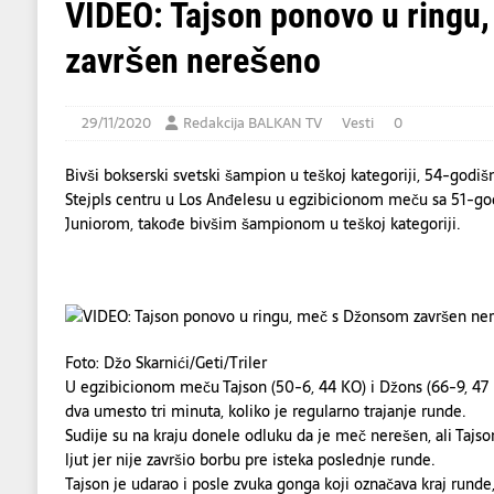
[ 06/08/2026 ]
Dino Merlin oduševio regio
VIDEO: Tajson ponovo u ring
[ 06/08/2026 ]
Tramp kaže da evropskim z
završen nerešeno
[ 07/08/2026 ]
U napadu Huta na Saudijsku 
29/11/2020
Redakcija BALKAN TV
Vesti
0
Bivši bokserski svetski šampion u teškoj kategoriji, 54-godišn
Stejpls centru u Los Anđelesu u egzibicionom meču sa 51-
Juniorom, takođe bivšim šampionom u teškoj kategoriji.
Foto: Džo Skarnići/Geti/Triler
U egzibicionom meču Tajson (50-6, 44 KO) i Džons (66-9, 47 
dva umesto tri minuta, koliko je regularno trajanje runde.
Sudije su na kraju donele odluku da je meč nerešen, ali Tajso
ljut jer nije završio borbu pre isteka poslednje runde.
Tajson je udarao i posle zvuka gonga koji označava kraj runde,