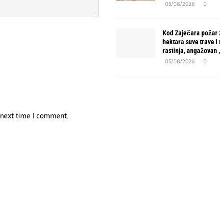
05/08/2026
0
Kod Zaječara požar 
hektara suve trave i
rastinja, angažovan
05/08/2026
0
e next time I comment.