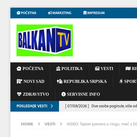
POČETNA
MARKETING
IMPRESUM
POČETNA
POLITIKA
VESTI
RE
NOVI SAD
REPUBLIKA SRPSKA
SPOR
ZDRAVSTVO
SERVISNE INFO
POSLEDNJE VESTI
[ 07/08/2026 ]
Dve osobe poginule, više od
[ 06/08/2026 ]
UPOZORENJE VOZAČIMA: N
HOME
VESTI
VIDEO: Tajson ponovo u ringu, meč s 
IZAZVATI KATASTROFALAN POŽAR
EKOL