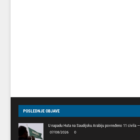
POSLEDNJE OBJAVE
U napadu Huta na Saudijsku Arabiju povređeno 11 civila — 
07/08/2026
0