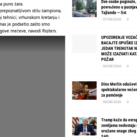
Dve osobe poginule,
sa puno žara.
povređeno u pucnjav
prepoznatljivom stilu šampiona,
Tajlandu — list
j tehnici, vrhunskom kretanju i
07/08/2026
0
 nas je podsetio zašto smo
egove mečeve, navodi Rojters.
UPOZORENJE VOZAČ
BACAJTE OPUŠKE IZ
JEDAN TRENUTAK 
MOŽE IZAZVATI KA
POŽAR
06/08/2026
0
Dino Merlin oduševio
spektakularne večer
za pamćenje
06/08/2026
0
Tramp kaže da evro
zemljama nedostaju
oružane snage zbog 
SAD.