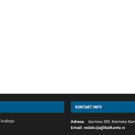
KONTAKT INFO
Adresa:
Jasmina 100, Sremska Kame
koalicija
Email:
redakcija@balkantv.rs