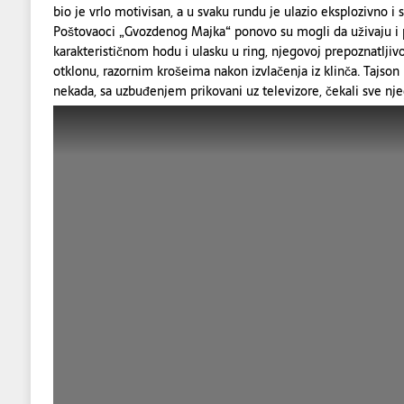
bio je vrlo motivisan, a u svaku rundu je ulazio eksplozivno i 
Poštovaoci „Gvozdenog Majka“ ponovo su mogli da uživaju i 
karakterističnom hodu i ulasku u ring, njegovoj prepoznatljivo
otklonu, razornim krošeima nakon izvlačenja iz klinča. Tajson
nekada, sa uzbuđenjem prikovani uz televizore, čekali sve nj