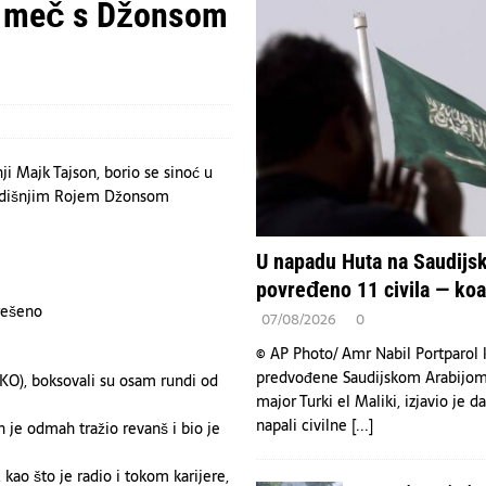
n – tri spektakularne večeri na Koševu za pamćenje
KULTURA
u, meč s Džonsom
emljama nedostaju snažne oružane snage zbog oslanjanja na SAD.
VESTI
Arabiju povređeno 11 civila — koalicija
VESTI
ji Majk Tajson, borio se sinoć u
godišnjim Rojem Džonsom
U napadu Huta na Saudijsk
povređeno 11 civila — koal
07/08/2026
0
© AP Photo/ Amr Nabil Portparol k
predvođene Saudijskom Arabijom
KO), boksovali su osam rundi od
major Turki el Maliki, izjavio je d
napali civilne
[...]
n je odmah tražio revanš i bio je
 kao što je radio i tokom karijere,