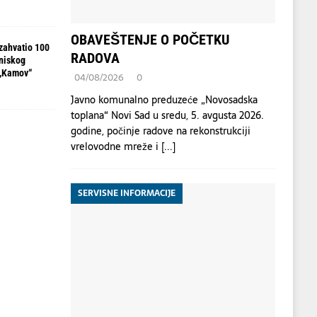
OBAVEŠTENJE O POČETKU
zahvatio 100
RADOVA
 niskog
 „Kamov“
04/08/2026
0
Javno komunalno preduzeće „Novosadska
toplana“ Novi Sad u sredu, 5. avgusta 2026.
godine, počinje radove na rekonstrukciji
vrelovodne mreže i
[...]
SERVISNE INFORMACIJE