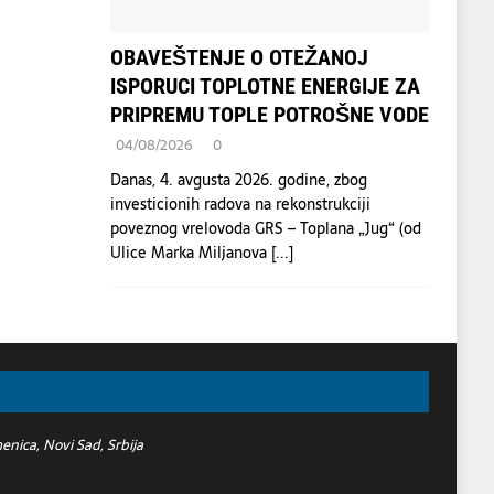
OBAVEŠTENJE O OTEŽANOJ
ISPORUCI TOPLOTNE ENERGIJE ZA
PRIPREMU TOPLE POTROŠNE VODE
04/08/2026
0
Danas, 4. avgusta 2026. godine, zbog
investicionih radova na rekonstrukciji
poveznog vrelovoda GRS – Toplana „Jug“ (od
Ulice Marka Miljanova
[...]
nica, Novi Sad, Srbija