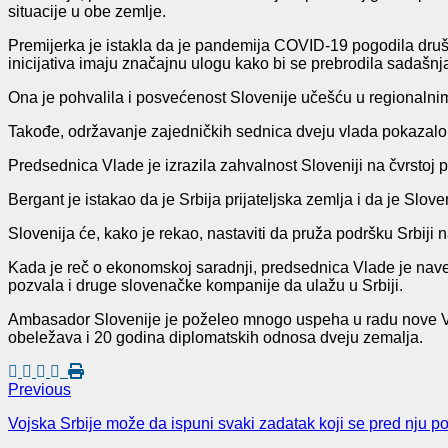
situacije u obe zemlje.
Premijerka je istakla da je pandemija COVID-19 pogodila društ
inicijativa imaju značajnu ulogu kako bi se prebrodila sadašnj
Ona je pohvalila i posvećenost Slovenije učešću u regionalni
Takođe, održavanje zajedničkih sednica dveju vlada pokazalo se
Predsednica Vlade je izrazila zahvalnost Sloveniji na čvrstoj 
Bergant je istakao da je Srbija prijateljska zemlja i da je Slov
Slovenija će, kako je rekao, nastaviti da pruža podršku Srbij
Kada je reč o ekonomskoj saradnji, predsednica Vlade je navela
pozvala i druge slovenačke kompanije da ulažu u Srbiji.
Ambasador Slovenije je poželeo mnogo uspeha u radu nove Vlade
obeležava i 20 godina diplomatskih odnosa dveju zemalja.
Previous
Vojska Srbije može da ispuni svaki zadatak koji se pred nju po