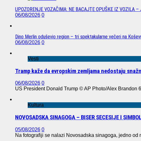
UPOZORENJE VOZAČIMA: NE BACAJTE OPUŠKE IZ VOZILA –
06/08/2026
0
Dino Merlin oduševio region – tri spektakularne večeri na Koše
06/08/2026
0
Vesti
Tramp kaže da evropskim zemljama nedostaju snažn
06/08/2026
0
US President Donald Trump © AP Photo/Alex Brandon 6
Kultura
NOVOSADSKA SINAGOGA – BISER SECESIJE I SIMBO
05/08/2026
0
Na fotografiji se nalazi Novosadska sinagoga, jedno od n