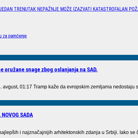
 JEDAN TRENUTAK NEPAŽNJE MOŽE IZAZVATI KATASTROFALAN POŽ
vu za pamćenje
e oružane snage zbog oslanjanja na SAD.
. avgust, 01:17 Tramp kaže da evropskim zemljama nedostaju
L NOVOG SADA
ajlepših i najznačajnijih arhitektonskih zdanja u Srbiji. Iako 