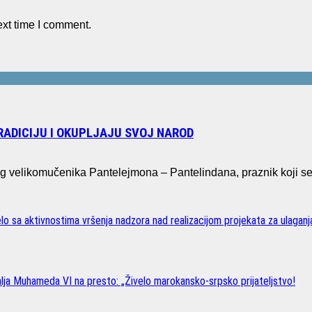
ext time I comment.
RADICIJU I OKUPLJAJU SVOJ NAROD
etog velikomučenika Pantelejmona – Pantelindana, praznik koji 
o sa aktivnostima vršenja nadzora nad realizacijom projekata za ulaganj
lja Muhameda VI na presto: „Živelo marokansko-srpsko prijateljstvo!