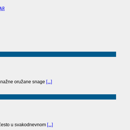
AR
 snažne oružane snage
[...]
se često u svakodnevnom
[...]