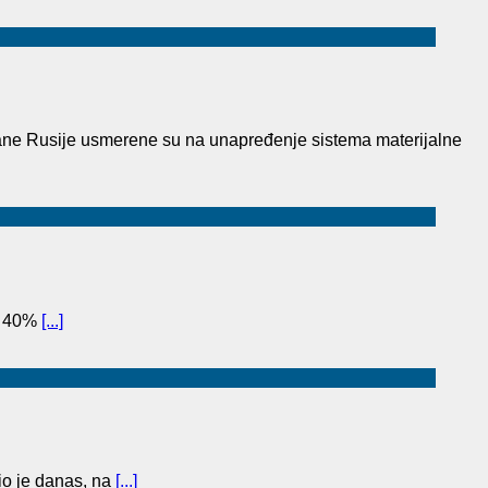
ane Rusije usmerene su na unapređenje sistema materijalne
to 40%
[...]
o je danas, na
[...]