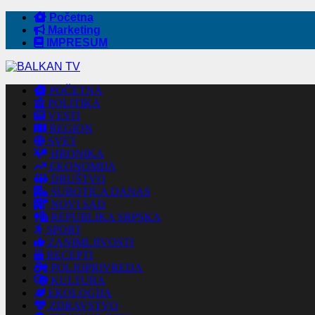
Početna
Marketing
IMPRESUM
POČETNA
POLITIKA
VESTI
REGION
SVET
HRONIKA
EKONOMIJA
DRUŠTVO
SUBOTICA DANAS
NOVI SAD
REPUBLIKA SRPSKA
SPORT
ZANIMLJIVOSTI
RECEPTI
POLJOPRIVREDA
KULTURA
EKOLOGIJA
ZDRAVSTVO