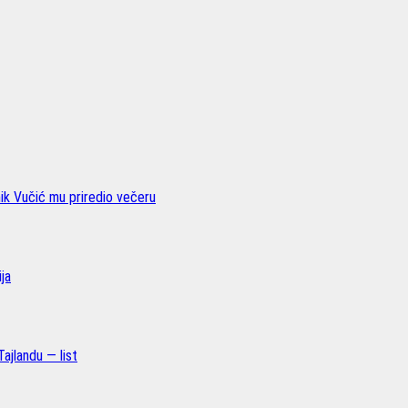
nik Vučić mu priredio večeru
ja
ajlandu — list