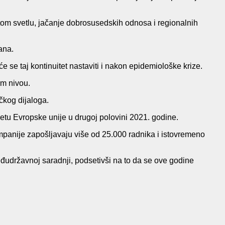
 tom svetlu, jačanje dobrosusedskih odnosa i regionalnih
ana.
 se taj kontinuitet nastaviti i nakon epidemiološke krize.
om nivou.
ičkog dijaloga.
etu Evropske unije u drugoj polovini 2021. godine.
ompanije zapošljavaju više od 25.000 radnika i istovremeno
đudržavnoj saradnji, podsetivši na to da se ove godine