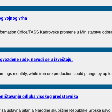
kog vojnog vrha
formation Office/TASS Kadrovske promene u Ministarstvu odbr
gvozdene rude, navodi se u izveštaju.
arnings monthly, while iron ore production could plunge by up 
poništavanju odluka visokog predstavnika
a ustavna pitanja Narodne skupštine Republike Srpske usvoji