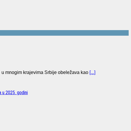
se u mnogim krajevima Srbije obeležava kao
[...]
a u 2025. godini