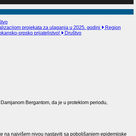
tvo
alizacijom projekata za ulaganja u 2025. godini
Region
kansko-srpsko prijateljstvo!
Društvo
i Damjanom Bergantom, da je u proteklom periodu,
osete na najvišem nivou nastaviti sa poboljšanjem epidemijske