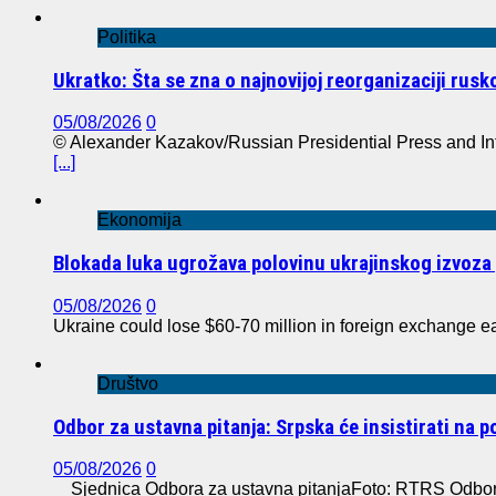
Politika
Ukratko: Šta se zna o najnovijoj reorganizaciji rus
05/08/2026
0
© Alexander Kazakov/Russian Presidential Press and In
[...]
Ekonomija
Blokada luka ugrožava polovinu ukrajinskog izvoza 
05/08/2026
0
Ukraine could lose $60-70 million in foreign exchange e
Društvo
Odbor za ustavna pitanja: Srpska će insistirati na 
05/08/2026
0
Sjednica Odbora za ustavna pitanjaFoto: RTRS Odbor z