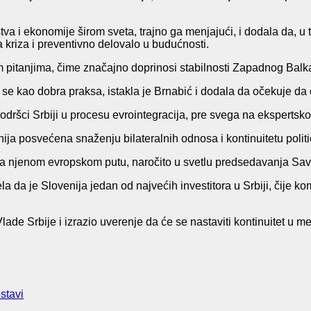
va i ekonomije širom sveta, trajno ga menjajući, i dodala da, u
a kriza i preventivno delovalo u budućnosti.
m pitanjima, čime značajno doprinosi stabilnosti Zapadnog Balk
 kao dobra praksa, istakla je Brnabić i dodala da očekuje da će
podršci Srbiji u procesu evrointegracija, pre svega na ekspertsk
enija posvećena snaženju bilateralnih odnosa i kontinuitetu polit
i na njenom evropskom putu, naročito u svetlu predsedavanja Sav
 da je Slovenija jedan od najvećih investitora u Srbiji, čije k
 Srbije i izrazio uverenje da će se nastaviti kontinuitet u me
stavi