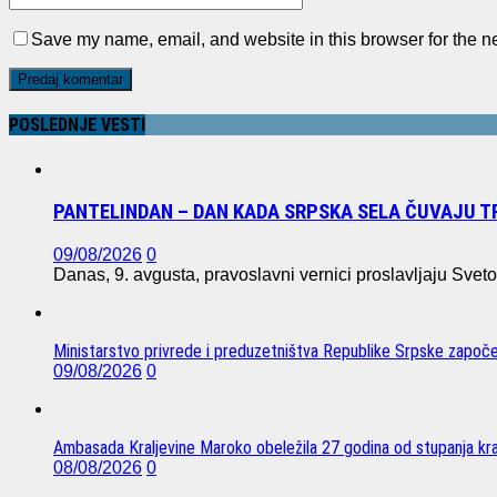
Save my name, email, and website in this browser for the n
POSLEDNJE VESTI
PANTELINDAN – DAN KADA SRPSKA SELA ČUVAJU T
09/08/2026
0
Danas, 9. avgusta, pravoslavni vernici proslavljaju Sv
Ministarstvo privrede i preduzetništva Republike Srpske započel
09/08/2026
0
Ambasada Kraljevine Maroko obeležila 27 godina od stupanja kra
08/08/2026
0