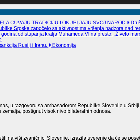
ELA ČUVAJU TRADICIJU I OKUPLJAJU SVOJ NAROD
Druš
publike Srpske započelo sa aktivnostima vršenja nadzora nad re
godina od stupanja kralja Muhameda VI na presto: „Živelo maro
o
nkcija Rusiji i Iranu.
Ekonomija
anas, u razgovoru sa ambasadorom Republike Slovenije u Srbij
 zemalja, postignut visok nivo bilateralnih odnosa.
setili najviši zvaničnici Slovenije, izrazila uverenje da će se p