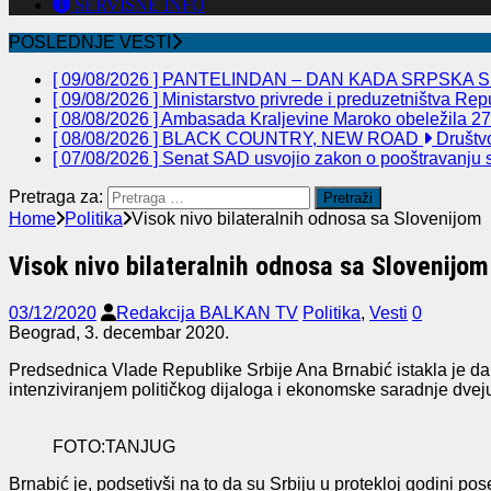
SERVISNE INFO
POSLEDNJE VESTI
[ 09/08/2026 ]
PANTELINDAN – DAN KADA SRPSKA S
[ 09/08/2026 ]
Ministarstvo privrede i preduzetništva Re
[ 08/08/2026 ]
Ambasada Kraljevine Maroko obeležila 27 
[ 08/08/2026 ]
BLACK COUNTRY, NEW ROAD
Društv
[ 07/08/2026 ]
Senat SAD usvojio zakon o pooštravanju sa
Pretraga za:
Home
Politika
Visok nivo bilateralnih odnosa sa Slovenijom
Visok nivo bilateralnih odnosa sa Slovenijom
03/12/2020
Redakcija BALKAN TV
Politika
,
Vesti
0
Beograd, 3. decembar 2020.
Predsednica Vlade Republike Srbije Ana Brnabić istakla je d
intenziviranjem političkog dijaloga i ekonomske saradnje dveju
FOTO:TANJUG
Brnabić je, podsetivši na to da su Srbiju u protekloj godini po