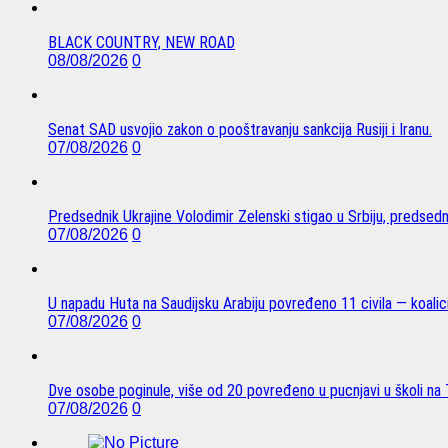
BLACK COUNTRY, NEW ROAD
08/08/2026
0
Senat SAD usvojio zakon o pooštravanju sankcija Rusiji i Iranu.
07/08/2026
0
Predsednik Ukrajine Volodimir Zelenski stigao u Srbiju, predsed
07/08/2026
0
U napadu Huta na Saudijsku Arabiju povređeno 11 civila — koalici
07/08/2026
0
Dve osobe poginule, više od 20 povređeno u pucnjavi u školi na T
07/08/2026
0