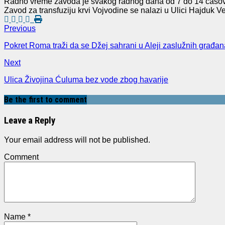
Radno vreme zavoda je svakog radnog dana od 7 do 14 časo
Zavod za transfuziju krvi Vojvodine se nalazi u Ulici Hajduk Ve
Previous
Pokret Roma traži da se Džej sahrani u Aleji zaslužnih građa
Next
Ulica Živojina Ćuluma bez vode zbog havarije
Be the first to comment
Leave a Reply
Your email address will not be published.
Comment
Name
*