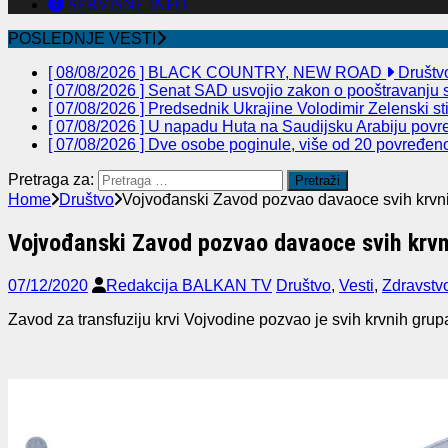
SERVISNE INFO
POSLEDNJE VESTI
[ 08/08/2026 ]
BLACK COUNTRY, NEW ROAD
Društv
[ 07/08/2026 ]
Senat SAD usvojio zakon o pooštravanju sa
[ 07/08/2026 ]
Predsednik Ukrajine Volodimir Zelenski st
[ 07/08/2026 ]
U napadu Huta na Saudijsku Arabiju povre
[ 07/08/2026 ]
Dve osobe poginule, više od 20 povređeno 
Pretraga za:
Home
Društvo
Vojvođanski Zavod pozvao davaoce svih krvni
Vojvođanski Zavod pozvao davaoce svih krvni
07/12/2020
Redakcija BALKAN TV
Društvo
,
Vesti
,
Zdravstv
Zavod za transfuziju krvi Vojvodine pozvao je svih krvnih grupa