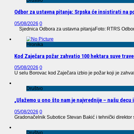
Društvo
Odbor za ustavna pitanja: Srpska će insistirati na 
05/08/2026
0
Sjednica Odbora za ustavna pitanjaFoto: RTRS Odbor z
Hronika
Kod Zaječara požar zahvatio 100 hektara suve trave
05/08/2026
0
U selu Borovac kod Zaječara izbio je požar koji je zahvat
Društvo
„Ulažemo u ono što nam je najvrednije – našu decu 
05/08/2026
0
Gradonačelnik Subotice Stevan Bakić i tehnički direktor
Društvo