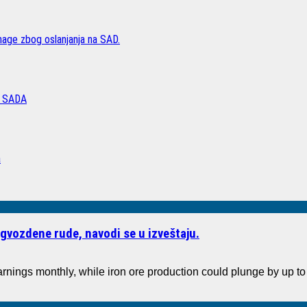
age zbog oslanjanja na SAD.
 SADA
a
gvozdene rude, navodi se u izveštaju.
arnings monthly, while iron ore production could plunge by up 