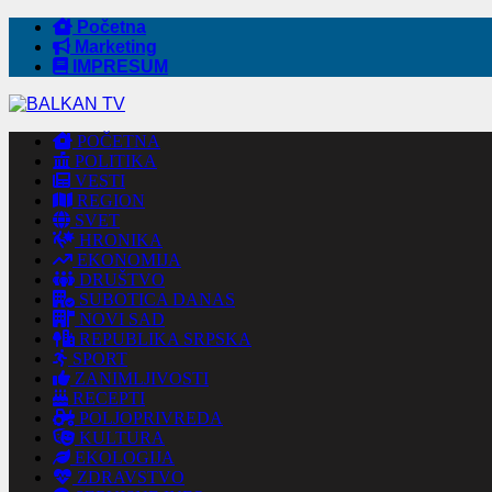
Početna
Marketing
IMPRESUM
POČETNA
POLITIKA
VESTI
REGION
SVET
HRONIKA
EKONOMIJA
DRUŠTVO
SUBOTICA DANAS
NOVI SAD
REPUBLIKA SRPSKA
SPORT
ZANIMLJIVOSTI
RECEPTI
POLJOPRIVREDA
KULTURA
EKOLOGIJA
ZDRAVSTVO