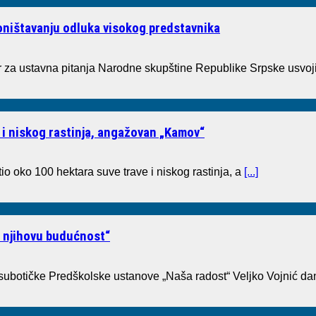
poništavanju odluka visokog predstavnika
a ustavna pitanja Narodne skupštine Republike Srpske usvoji
 i niskog rastinja, angažovan „Kamov“
io oko 100 hektara suve trave i niskog rastinja, a
[...]
i njihovu budućnost“
 subotičke Predškolske ustanove „Naša radost“ Veljko Vojnić dan