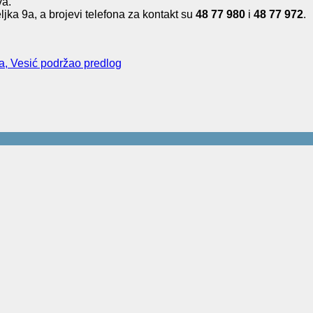
va.
ljka 9a, a brojevi telefona za kontakt su
48 77 980
i
48 77 972
.
na, Vesić podržao predlog