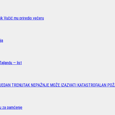
nik Vučić mu priredio večeru
ja
ajlandu — list
 JEDAN TRENUTAK NEPAŽNJE MOŽE IZAZVATI KATASTROFALAN POŽ
vu za pamćenje