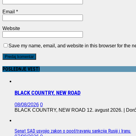
Email
*
Website
Save my name, email, and website in this browser for the n
POSLEDNJE VESTI
BLACK COUNTRY, NEW ROAD
08/08/2026
0
BLACK COUNTRY, NEW ROAD 12. avgust 2026. | Dorćol 
Senat SAD usvojio zakon o pooštravanju sankcija Rusiji i Iranu.