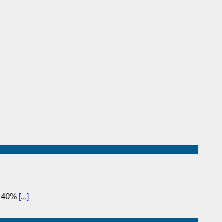
to 40%
[...]