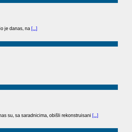
o je danas, na
[...]
as su, sa saradnicima, obišli rekonstruisani
[...]