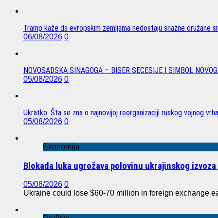
Tramp kaže da evropskim zemljama nedostaju snažne oružane sn
06/08/2026
0
NOVOSADSKA SINAGOGA – BISER SECESIJE I SIMBOL NOVOG
05/08/2026
0
Ukratko: Šta se zna o najnovijoj reorganizaciji ruskog vojnog vrh
05/08/2026
0
Ekonomija
Blokada luka ugrožava polovinu ukrajinskog izvoza 
05/08/2026
0
Ukraine could lose $60-70 million in foreign exchange e