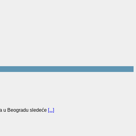
a u Beogradu sledeće
[...]