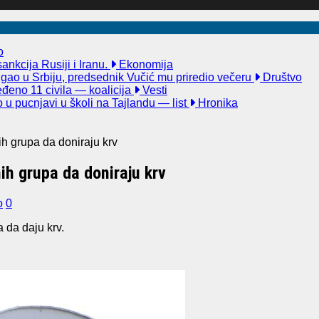
o
nkcija Rusiji i Iranu.
Ekonomija
igao u Srbiju, predsednik Vučić mu priredio večeru
Društvo
đeno 11 civila — koalicija
Vesti
u pucnjavi u školi na Tajlandu — list
Hronika
h grupa da doniraju krv
h grupa da doniraju krv
o
0
 da daju krv.