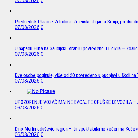
07/08/2026
0
Predsednik Ukrajine Volodimir Zelenski stigao u Srbiju, predsed
07/08/2026
0
U napadu Huta na Saudijsku Arabiju povređeno 11 civila — koalici
07/08/2026
0
Dve osobe poginule, više od 20 povređeno u pucnjavi u školi na T
07/08/2026
0
UPOZORENJE VOZAČIMA: NE BACAJTE OPUŠKE IZ VOZILA –
06/08/2026
0
Dino Merlin oduševio region – tri spektakularne večeri na Koše
06/08/2026
0