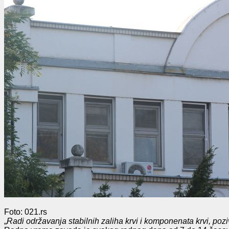
Foto: 021.rs
„
Radi održavanja stabilnih zaliha krvi i komponenata krvi, poz