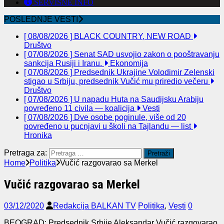
SERVISNE INFO
POSLEDNJE VESTI
[ 08/08/2026 ]
BLACK COUNTRY, NEW ROAD
Društvo
[ 07/08/2026 ]
Senat SAD usvojio zakon o pooštravanju
sankcija Rusiji i Iranu.
Ekonomija
[ 07/08/2026 ]
Predsednik Ukrajine Volodimir Zelenski
stigao u Srbiju, predsednik Vučić mu priredio večeru
Društvo
[ 07/08/2026 ]
U napadu Huta na Saudijsku Arabiju
povređeno 11 civila — koalicija
Vesti
[ 07/08/2026 ]
Dve osobe poginule, više od 20
povređeno u pucnjavi u školi na Tajlandu — list
Hronika
Pretraga za:
Home
Politika
Vučić razgovarao sa Merkel
Vučić razgovarao sa Merkel
03/12/2020
Redakcija BALKAN TV
Politika
,
Vesti
0
BEOGRAD: Predsednik Srbije Aleksandar Vučić razgovarao