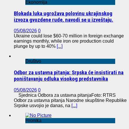
Ekonomija
Blokada luka ugrožava polovinu ukrajinskog
izvoza gvozdene rude, navodi se u izveštaju.
05/08/2026
0
Ukraine could lose $60-70 million in foreign exchange
earnings monthly, while iron ore production could
plunge by up to 40%
[...]
Društvo
Odbor za ustavna pitanja: Srpska će insistirati na
poništavanju odluka visokog predstavnika
05/08/2026
0
Sjednica Odbora za ustavna pitanjaFoto: RTRS
Odbor za ustavna pitanja Narodne skupštine Republike
Srpske usvojio je danas, na
[...]
Hronika