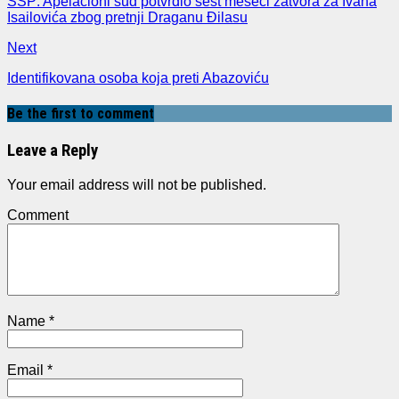
SSP: Apelacioni sud potvrdio šest meseci zatvora za Ivana
Isailovića zbog pretnji Draganu Đilasu
Next
Identifikovana osoba koja preti Abazoviću
Be the first to comment
Leave a Reply
Your email address will not be published.
Comment
Name
*
Email
*