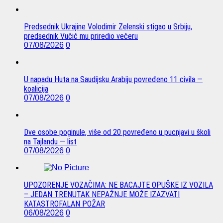
Predsednik Ukrajine Volodimir Zelenski stigao u Srbiju,
predsednik Vučić mu priredio večeru
07/08/2026
0
U napadu Huta na Saudijsku Arabiju povređeno 11 civila —
koalicija
07/08/2026
0
Dve osobe poginule, više od 20 povređeno u pucnjavi u školi
na Tajlandu — list
07/08/2026
0
UPOZORENJE VOZAČIMA: NE BACAJTE OPUŠKE IZ VOZILA
– JEDAN TRENUTAK NEPAŽNJE MOŽE IZAZVATI
KATASTROFALAN POŽAR
06/08/2026
0