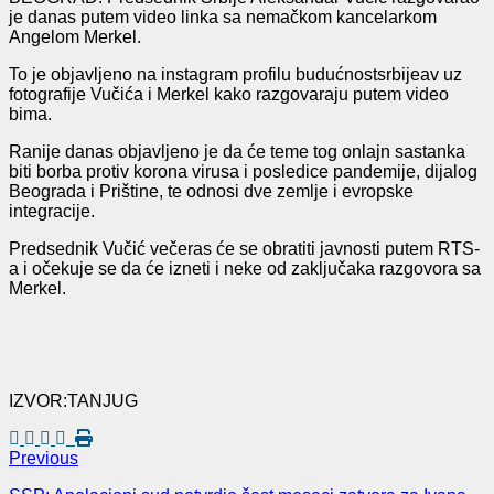
je danas putem video linka sa nemačkom kancelarkom
Angelom Merkel.
To je objavljeno na instagram profilu budućnostsrbijeav uz
fotografije Vučića i Merkel kako razgovaraju putem video
bima.
Ranije danas objavljeno je da će teme tog onlajn sastanka
biti borba protiv korona virusa i posledice pandemije, dijalog
Beograda i Prištine, te odnosi dve zemlje i evropske
integracije.
Predsednik Vučić večeras će se obratiti javnosti putem RTS-
a i očekuje se da će izneti i neke od zaključaka razgovora sa
Merkel.
IZVOR:TANJUG
Previous