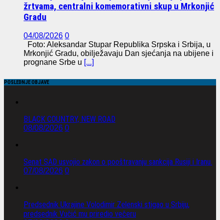
žrtvama, centralni komemorativni skup u Mrkonjić
Gradu
04/08/2026
0
Foto: Aleksandar Stupar Republika Srpska i Srbija, u
Mrkonjić Gradu, obilježavaju Dan sjećanja na ubijene i
prognane Srbe u
[...]
POSLEDNJE OBJAVE
BLACK COUNTRY, NEW ROAD
08/08/2026
0
Senat SAD usvojio zakon o pooštravanju sankcija Rusiji i Iranu.
07/08/2026
0
Predsednik Ukrajine Volodimir Zelenski stigao u Srbiju,
predsednik Vučić mu priredio večeru