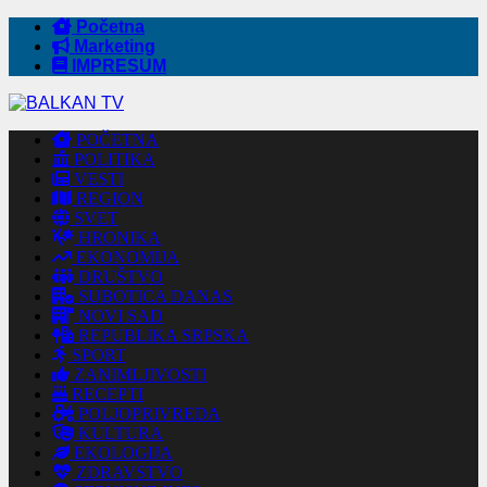
Početna
Marketing
IMPRESUM
POČETNA
POLITIKA
VESTI
REGION
SVET
HRONIKA
EKONOMIJA
DRUŠTVO
SUBOTICA DANAS
NOVI SAD
REPUBLIKA SRPSKA
SPORT
ZANIMLJIVOSTI
RECEPTI
POLJOPRIVREDA
KULTURA
EKOLOGIJA
ZDRAVSTVO