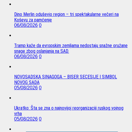
Dino Merlin oduševio region – tri spektakularne večeri na
Koševu za pamćenje
06/08/2026
0
Tramp kaže da evropskim zemljama nedostaju snažne oružane
snage zbog oslanjanja na SAD.
06/08/2026
0
NOVOSADSKA SINAGOGA – BISER SECESIJE I SIMBOL
NOVOG SADA
05/08/2026
0
Ukratko: Šta se zna o najnovijoj reorganizaciji ruskog vojnog
vrha
05/08/2026
0