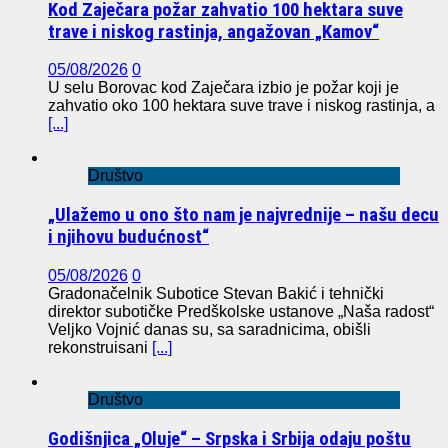
Kod Zaječara požar zahvatio 100 hektara suve
trave i niskog rastinja, angažovan „Kamov“
05/08/2026
0
U selu Borovac kod Zaječara izbio je požar koji je
zahvatio oko 100 hektara suve trave i niskog rastinja, a
[...]
Društvo
„Ulažemo u ono što nam je najvrednije – našu decu
i njihovu budućnost“
05/08/2026
0
Gradonačelnik Subotice Stevan Bakić i tehnički
direktor subotičke Predškolske ustanove „Naša radost“
Veljko Vojnić danas su, sa saradnicima, obišli
rekonstruisani
[...]
Društvo
Godišnjica „Oluje“ – Srpska i Srbija odaju poštu