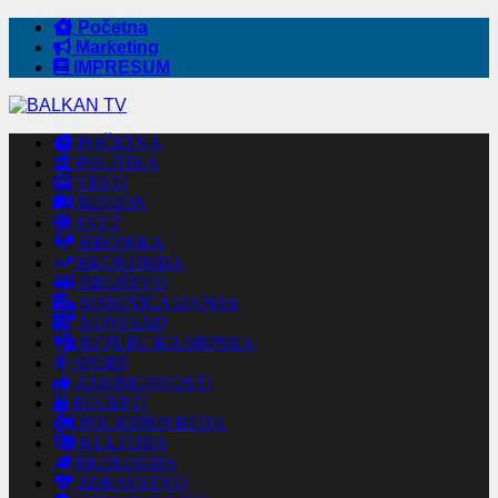
Početna
Marketing
IMPRESUM
POČETNA
POLITIKA
VESTI
REGION
SVET
HRONIKA
EKONOMIJA
DRUŠTVO
SUBOTICA DANAS
NOVI SAD
REPUBLIKA SRPSKA
SPORT
ZANIMLJIVOSTI
RECEPTI
POLJOPRIVREDA
KULTURA
EKOLOGIJA
ZDRAVSTVO