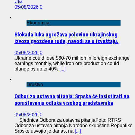
vrha
05/08/2026
0
Ekonomija
Blokada luka ugrožava polovinu ukrajinskog
izvoza gvozdene rude, navodi se u izveštaju.
05/08/2026
0
Ukraine could lose $60-70 million in foreign exchange
earnings monthly, while iron ore production could
plunge by up to 40%
[...]
Društvo
Odbor za ustavna pitanja: Srpska će insistirati na
poništavanju odluka visokog predstavnika
05/08/2026
0
Sjednica Odbora za ustavna pitanjaFoto: RTRS
Odbor za ustavna pitanja Narodne skupštine Republike
Srpske usvojio je danas, na
[...]