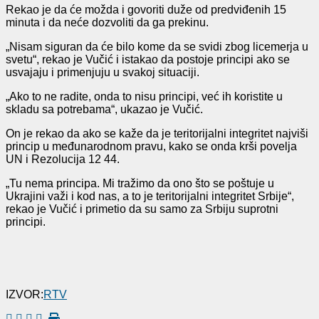
Rekao je da će možda i govoriti duže od predviđenih 15
minuta i da neće dozvoliti da ga prekinu.
„Nisam siguran da će bilo kome da se svidi zbog licemerja u
svetu“, rekao je Vučić i istakao da postoje principi ako se
usvajaju i primenjuju u svakoj situaciji.
„Ako to ne radite, onda to nisu principi, već ih koristite u
skladu sa potrebama“, ukazao je Vučić.
On je rekao da ako se kaže da je teritorijalni integritet najviši
princip u međunarodnom pravu, kako se onda krši povelja
UN i Rezolucija 12 44.
„Tu nema principa. Mi tražimo da ono što se poštuje u
Ukrajini važi i kod nas, a to je teritorijalni integritet Srbije“,
rekao je Vučić i primetio da su samo za Srbiju suprotni
principi.
IZVOR:
RTV