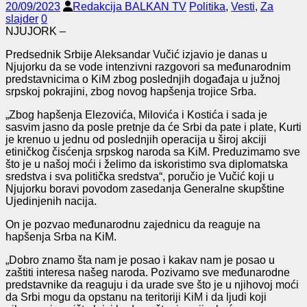
20/09/2023
Redakcija BALKAN TV
Politika
,
Vesti
,
Za
slajder
0
NJUJORK –
Predsednik Srbije Aleksandar Vučić izjavio je danas u
Njujorku da se vode intenzivni razgovori sa međunarodnim
predstavnicima o KiM zbog poslednjih događaja u južnoj
srpskoj pokrajini, zbog novog hapšenja trojice Srba.
„Zbog hapšenja Elezovića, Milovića i Kostića i sada je
sasvim jasno da posle pretnje da će Srbi da pate i plate, Kurti
je krenuo u jednu od poslednjih operacija u široj akciji
etiničkog čisćenja srpskog naroda sa KiM. Preduzimamo sve
što je u našoj moći i želimo da iskoristimo sva diplomatska
sredstva i sva politička sredstva“, poručio je Vučić koji u
Njujorku boravi povodom zasedanja Generalne skupštine
Ujedinjenih nacija.
On je pozvao međunarodnu zajednicu da reaguje na
hapšenja Srba na KiM.
„Dobro znamo šta nam je posao i kakav nam je posao u
zaštiti interesa našeg naroda. Pozivamo sve međunarodne
predstavnike da reaguju i da urade sve što je u njihovoj moći
da Srbi mogu da opstanu na teritoriji KiM i da ljudi koji