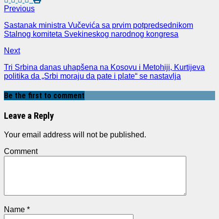
Previous
Sastanak ministra Vučevića sa prvim potpredsednikom
Stalnog komiteta Svekineskog narodnog kongresa
Next
Tri Srbina danas uhapšena na Kosovu i Metohiji, Kurtijeva
politika da „Srbi moraju da pate i plate“ se nastavlja
Be the first to comment
Leave a Reply
Your email address will not be published.
Comment
Name
*