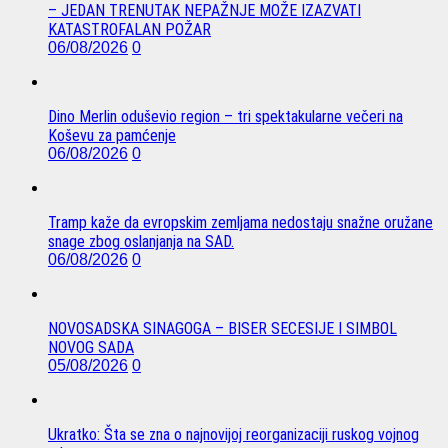
– JEDAN TRENUTAK NEPAŽNJE MOŽE IZAZVATI
KATASTROFALAN POŽAR
06/08/2026
0
Dino Merlin oduševio region – tri spektakularne večeri na
Koševu za pamćenje
06/08/2026
0
Tramp kaže da evropskim zemljama nedostaju snažne oružane
snage zbog oslanjanja na SAD.
06/08/2026
0
NOVOSADSKA SINAGOGA – BISER SECESIJE I SIMBOL
NOVOG SADA
05/08/2026
0
Ukratko: Šta se zna o najnovijoj reorganizaciji ruskog vojnog