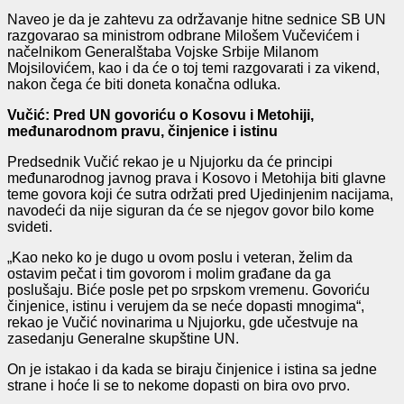
Naveo je da je zahtevu za održavanje hitne sednice SB UN
razgovarao sa ministrom odbrane Milošem Vučevićem i
načelnikom Generalštaba Vojske Srbije Milanom
Mojsilovićem, kao i da će o toj temi razgovarati i za vikend,
nakon čega će biti doneta konačna odluka.
Vučić: Pred UN govoriću o Kosovu i Metohiji,
međunarodnom pravu, činjenice i istinu
Predsednik Vučić rekao je u Njujorku da će principi
međunarodnog javnog prava i Kosovo i Metohija biti glavne
teme govora koji će sutra održati pred Ujedinjenim nacijama,
navodeći da nije siguran da će se njegov govor bilo kome
svideti.
„Kao neko ko je dugo u ovom poslu i veteran, želim da
ostavim pečat i tim govorom i molim građane da ga
poslušaju. Biće posle pet po srpskom vremenu. Govoriću
činjenice, istinu i verujem da se neće dopasti mnogima“,
rekao je Vučić novinarima u Njujorku, gde učestvuje na
zasedanju Generalne skupštine UN.
On je istakao i da kada se biraju činjenice i istina sa jedne
strane i hoće li se to nekome dopasti on bira ovo prvo.