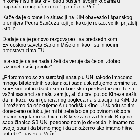
nikome nisu ništa krivi budu pušteni svojim kućama u
najkraćem mogućem roku“, poručio je Vučić.
Kaže da je o tome i o situaciji na KiM obavestio i španskog
premijera Pedra Sančeza koji je, kako je rekao, veliki prijatelj
Srbije.
Dodaje da je ponovo razgovarao i sa predsednikom
Evropskog saveta Šarlom Mišelom, kao i sa mnogim
predstavnicima EU.
Istakao je da se nada i želi da veruje da će oni „dobro
razumeti naše poruke“.
„Pripremamo se za sutrašnji nastup u UN, takođe imaćemo
mnogo bilateralnih sastanaka i sada usklađujemo termine sa
kineskim potpredsednikom i korejskim predsednikom. To su
važni sastanci za našu zemlju, ali ću prvi put od Kineza tražiti
da mi kažu, osim generalnog pogleda na situaciju na KiM, da
li možemo da očekujemo širu podršku Kine. U skladu sa tim
donećemo odluku, jer mi bi trebalao da polovinom oktobra
imamo regularnu sednicu o KiM vezano za Unmik. Brojimo
sada članice SB UN, potrebno nam je devet da ih imamo na
svojoj strani da bismo mogli da zakažemo ako imamo hitne
potrebe“, naveo je Vučić.