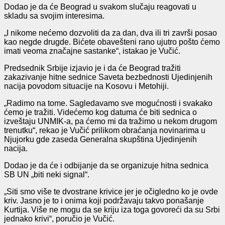
Dodao je da će Beograd u svakom slučaju reagovati u
skladu sa svojim interesima.
„I nikome nećemo dozvoliti da za dan, dva ili tri završi posao
kao negde drugde. Bićete obavešteni rano ujutro pošto ćemo
imati veoma značajne sastanke“, istakao je Vučić.
Predsednik Srbije izjavio je i da će Beograd tražiti
zakazivanje hitne sednice Saveta bezbednosti Ujedinjenih
nacija povodom situacije na Kosovu i Metohiji.
„Radimo na tome. Sagledavamo sve mogućnosti i svakako
ćemo je tražiti. Videćemo kog datuma će biti sednica o
izveštaju UNMIK-a, pa ćemo mi da tražimo u nekom drugom
trenutku“, rekao je Vučić prilikom obraćanja novinarima u
Njujorku gde zaseda Generalna skupština Ujedinjenih
nacija.
Dodao je da će i odbijanje da se organizuje hitna sednica
SB UN „biti neki signal“.
„Siti smo više te dvostrane krivice jer je očigledno ko je ovde
kriv. Jasno je to i onima koji podržavaju takvo ponašanje
Kurtija. Više ne mogu da se kriju iza toga govoreći da su Srbi
jednako krivi“, poručio je Vučić.