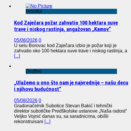
Hronika
Kod Zaječara požar zahvatio 100 hektara suve
trave i niskog rastinja, angažovan „Kamov“
05/08/2026
0
U selu Borovac kod Zaječara izbio je požar koji je
zahvatio oko 100 hektara suve trave i niskog rastinja, a
[...]
Društvo
„Ulažemo u ono što nam je najvrednije – našu decu
i njihovu budućnost“
05/08/2026
0
Gradonačelnik Subotice Stevan Bakić i tehnički
direktor subotičke Predškolske ustanove „Naša radost“
Veljko Vojnić danas su, sa saradnicima, obišli
rekonstruisani
[...]