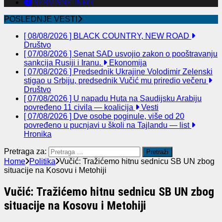
SERVISNE INFO
POSLEDNJE VESTI
[ 08/08/2026 ]
BLACK COUNTRY, NEW ROAD
Društvo
[ 07/08/2026 ]
Senat SAD usvojio zakon o pooštravanju
sankcija Rusiji i Iranu.
Ekonomija
[ 07/08/2026 ]
Predsednik Ukrajine Volodimir Zelenski
stigao u Srbiju, predsednik Vučić mu priredio večeru
Društvo
[ 07/08/2026 ]
U napadu Huta na Saudijsku Arabiju
povređeno 11 civila — koalicija
Vesti
[ 07/08/2026 ]
Dve osobe poginule, više od 20
povređeno u pucnjavi u školi na Tajlandu — list
Hronika
Pretraga za:
Home
Politika
Vučić: Tražićemo hitnu sednicu SB UN zbog
situacije na Kosovu i Metohiji
Vučić: Tražićemo hitnu sednicu SB UN zbog
situacije na Kosovu i Metohiji