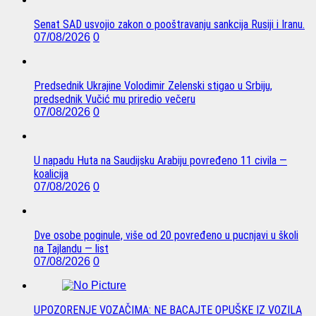
Senat SAD usvojio zakon o pooštravanju sankcija Rusiji i Iranu.
07/08/2026
0
Predsednik Ukrajine Volodimir Zelenski stigao u Srbiju,
predsednik Vučić mu priredio večeru
07/08/2026
0
U napadu Huta na Saudijsku Arabiju povređeno 11 civila —
koalicija
07/08/2026
0
Dve osobe poginule, više od 20 povređeno u pucnjavi u školi
na Tajlandu — list
07/08/2026
0
UPOZORENJE VOZAČIMA: NE BACAJTE OPUŠKE IZ VOZILA