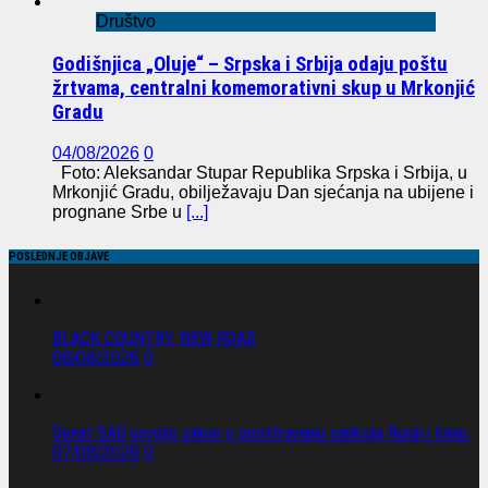
Društvo
Godišnjica „Oluje“ – Srpska i Srbija odaju poštu
žrtvama, centralni komemorativni skup u Mrkonjić
Gradu
04/08/2026
0
Foto: Aleksandar Stupar Republika Srpska i Srbija, u
Mrkonjić Gradu, obilježavaju Dan sjećanja na ubijene i
prognane Srbe u
[...]
POSLEDNJE OBJAVE
BLACK COUNTRY, NEW ROAD
08/08/2026
0
Senat SAD usvojio zakon o pooštravanju sankcija Rusiji i Iranu.
07/08/2026
0