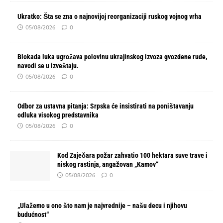
Ukratko: Šta se zna o najnovijoj reorganizaciji ruskog vojnog vrha
05/08/2026
0
Blokada luka ugrožava polovinu ukrajinskog izvoza gvozdene rude,
navodi se u izveštaju.
05/08/2026
0
Odbor za ustavna pitanja: Srpska će insistirati na poništavanju
odluka visokog predstavnika
05/08/2026
0
Kod Zaječara požar zahvatio 100 hektara suve trave i
niskog rastinja, angažovan „Kamov“
05/08/2026
0
„Ulažemo u ono što nam je najvrednije – našu decu i njihovu
budućnost“