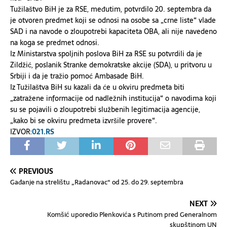
Tužilaštvo BiH je za RSE, međutim, potvrdilo 20. septembra da
je otvoren predmet koji se odnosi na osobe sa „crne liste“ vlade
SAD i na navode o zloupotrebi kapaciteta OBA, ali nije navedeno
na koga se predmet odnosi.
Iz Ministarstva spoljnih poslova BiH za RSE su potvrdili da je
Zildžić, poslanik Stranke demokratske akcije (SDA), u pritvoru u
Srbiji i da je tražio pomoć Ambasade BiH.
Iz Tužilaštva BiH su kazali da će u okviru predmeta biti
„zatražene informacije od nadležnih institucija“ o navodima koji
su se pojavili o zloupotrebi službenih legitimacija agencije,
„kako bi se okviru predmeta izvršile provere“.
IZVOR:
021.RS
PREVIOUS
Gađanje na strelištu „Radanovac“ od 25. do 29. septembra
NEXT
Komšić uporedio Plenkovića s Putinom pred Generalnom
skupštinom UN