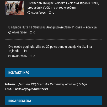
Predsednik Ukrajine Volodimir Zelenski stigao u Srbiju,
predsednik Vučić mu priredio večeru
07/08/2026
0
U napadu Huta na Saudijsku Arabiju povređeno 11 civila — koalicija
07/08/2026
0
Dve osobe poginule, više od 20 povređeno u pucnjavi u školi na
Tajlandu — list
07/08/2026
0
KONTAKT INFO
Adresa:
Jasmina 100, Sremska Kamenica, Novi Sad, Srbija
Email:
redakcija@balkantv.rs
BROJ PREGLEDA