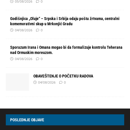
05/08/2026
0
Godišnjica „Oluje“ – Srpska i Srbija odaju poštu žrtvama, centralni
komemorativni skup u Mrkonjić Gradu
04/08/2026
0
Sporazum Irana i Omana mogao bi da formalizuje kontrolu Teherana
nad Ormuskim moreuzom.
04/08/2026
0
OBAVEŠTENJE O POČETKU RADOVA
04/08/2026
0
POSLEDNJE OBJAVE