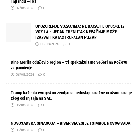
Tajlandu — list
07/08/2026
0
UPOZORENJE VOZAČIMA: NE BACAJTE OPUŠKE IZ
VOZILA – JEDAN TRENUTAK NEPAŽNJE MOŽE
IZAZVATI KATASTROFALAN POŽAR
06/08/2026
0
Dino Merlin oduševio region – tri spektakularne večeri na Koševu
za pamćenje
06/08/2026
0
Tramp kaže da evropskim zemljama nedostaju snažne oružane snage
zbog oslanjanja na SAD.
06/08/2026
0
NOVOSADSKA SINAGOGA – BISER SECESIJE I SIMBOL NOVOG SADA
05/08/2026
0