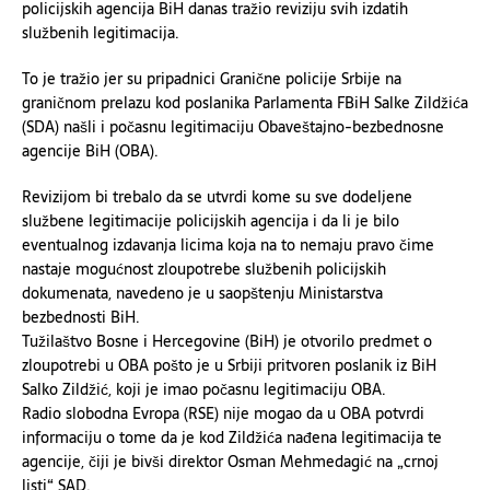
policijskih agencija BiH danas tražio reviziju svih izdatih
službenih legitimacija.
To je tražio jer su pripadnici Granične policije Srbije na
graničnom prelazu kod poslanika Parlamenta FBiH Salke Zildžića
(SDA) našli i počasnu legitimaciju Obaveštajno-bezbednosne
agencije BiH (OBA).
Revizijom bi trebalo da se utvrdi kome su sve dodeljene
službene legitimacije policijskih agencija i da li je bilo
eventualnog izdavanja licima koja na to nemaju pravo čime
nastaje mogućnost zloupotrebe službenih policijskih
dokumenata, navedeno je u saopštenju Ministarstva
bezbednosti BiH.
Tužilaštvo Bosne i Hercegovine (BiH) je otvorilo predmet o
zloupotrebi u OBA pošto je u Srbiji pritvoren poslanik iz BiH
Salko Zildžić, koji je imao počasnu legitimaciju OBA.
Radio slobodna Evropa (RSE) nije mogao da u OBA potvrdi
informaciju o tome da je kod Zildžića nađena legitimacija te
agencije, čiji je bivši direktor Osman Mehmedagić na „crnoj
listi“ SAD.