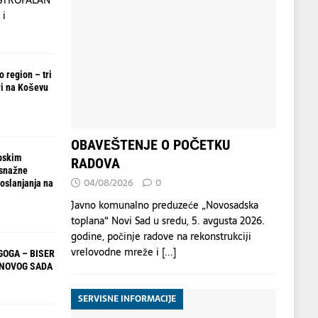
 i
 region – tri
i na Koševu
OBAVEŠTENJE O POČETKU
pskim
RADOVA
 snažne
04/08/2026
0
oslanjanja na
Javno komunalno preduzeće „Novosadska
toplana“ Novi Sad u sredu, 5. avgusta 2026.
godine, počinje radove na rekonstrukciji
vrelovodne mreže i
[...]
OGA – BISER
 NOVOG SADA
SERVISNE INFORMACIJE