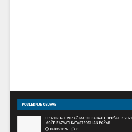
POSLEDNJE OBJAVE
UPOZORENJE VOZAČIMA: NE BACAJTE OPUŠKE IZ VOZI
MOŽE IZAZVATI KATASTROFALAN POŽAR
06/08/2026
0