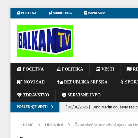
POČETNA
MARKETING
IMPRESUM
POČETNA
POLITIKA
VESTI
RE
NOVI SAD
REPUBLIKA SRPSKA
SPOR
ZDRAVSTVO
SERVISNE INFO
POSLEDNJE VESTI
[ 06/08/2026 ]
Dino Merlin oduševio regio
[ 06/08/2026 ]
Tramp kaže da evropskim z
HOME
HRONIKA
Žena skočila sa nadvožnjaka na 
[ 05/08/2026 ]
NOVOSADSKA SINAGOGA – 