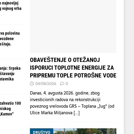
 najnovijoj
g vojnog vrha
va polovinu
gvozdene
eštaju.
OBAVEŠTENJE O OTEŽANOJ
ISPORUCI TOPLOTNE ENERGIJE ZA
anja: Srpska
ištavanju
PRIPREMU TOPLE POTROŠNE VODE
stavnika
04/08/2026
0
Danas, 4. avgusta 2026. godine, zbog
investicionih radova na rekonstrukciji
zahvatio 100
poveznog vrelovoda GRS – Toplana „Jug“ (od
 niskog
Ulice Marka Miljanova
[...]
 „Kamov“
DRUŠTVO