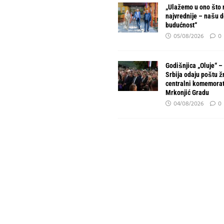
„Ulažemo u ono što 
najvrednije – našu d
budućnost“
05/08/2026
0
Godišnjica „Oluje“ –
Srbija odaju poštu ž
centralni komemorat
Mrkonjić Gradu
04/08/2026
0