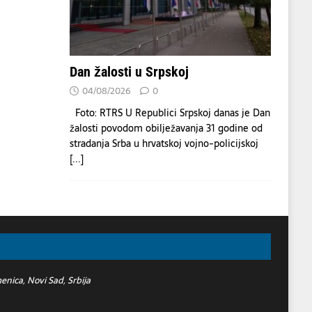
Dan žalosti u Srpskoj
04/08/2026
0
Foto: RTRS U Republici Srpskoj danas je Dan
žalosti povodom obilježavanja 31 godine od
stradanja Srba u hrvatskoj vojno-policijskoj
[...]
nica, Novi Sad, Srbija