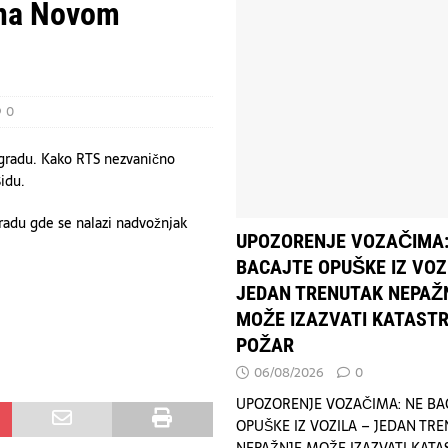
vijoj reorganizaciji ruskog vojnog vrha
POLITIKA
 na Novom
E BACAJTE OPUŠKE IZ VOZILA – JEDAN TRENUTAK NEPAŽNJE MOŽE
OGIJA
0
gradu. Kako RTS nezvanično
idu.
adu gde se nalazi nadvožnjak
UPOZORENJE VOZAČIMA:
BACAJTE OPUŠKE IZ VOZ
JEDAN TRENUTAK NEPAŽ
MOŽE IZAZVATI KATAST
POŽAR
06/08/2026
0
UPOZORENJE VOZAČIMA: NE BA
OPUŠKE IZ VOZILA – JEDAN TR
NEPAŽNJE MOŽE IZAZVATI KAT