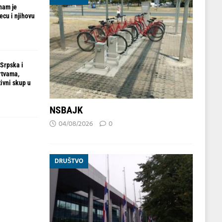
nam je
ecu i njihovu
 Srpska i
rtvama,
ivni skup u
NSBAJK
04/08/2026
0
DRUŠTVO