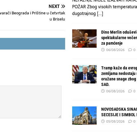
NEXT
POŽAR Zbog visokih temperatura
varači Beograda i Prištine u četvrtak
dugotrajnog
[...]
u Briselu
Dino Merlin oduševio
spektakularne večer
za pamćenje
06/08/2026
0
Tramp kaže da evro
zemljama nedostaju
oružane snage zbog 
SAD.
06/08/2026
0
NOVOSADSKA SINAG
SECESIJE I SIMBOL
05/08/2026
0