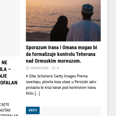
Sporazum Irana i Omana mogao bi
da formalizuje kontrolu Teherana
nad Ormuskim moreuzom.
 NE
04/08/2026
0
ILA –
NJE
© Elke Scholiers/ Getty Images Prema
izveštaju, plovila koja ulaze u Persijski zaliv
ROFALAN
prolazila bi kroz kanal pod kontrolom Irana,
blizu
[...]
CAJTE
ENUTAK
VESTI
ASTROFALAN