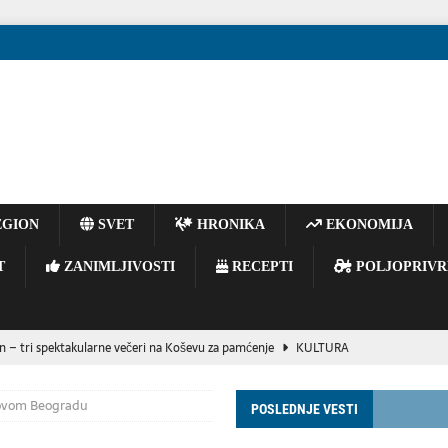
GION
SVET
HRONIKA
EKONOMIJA
T
ZANIMLJIVOSTI
RECEPTI
POLJOPRIVR
n – tri spektakularne večeri na Koševu za pamćenje
KULTURA
emljama nedostaju snažne oružane snage zbog oslanjanja na SAD.
VESTI
Novom Beogradu
POSLEDNJE VESTI
BISER SECESIJE I SIMBOL NOVOG SADA
KULTURA