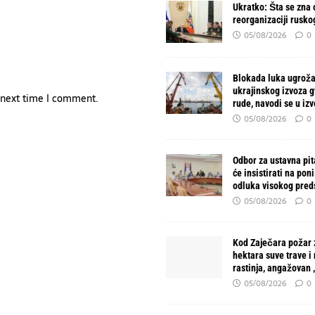
Ukratko: Šta se zna o
reorganizaciji rusko
05/08/2026
0
Blokada luka ugroža
ukrajinskog izvoza 
e next time I comment.
rude, navodi se u izv
05/08/2026
0
Odbor za ustavna pit
će insistirati na pon
odluka visokog pred
05/08/2026
0
Kod Zaječara požar 
hektara suve trave i
rastinja, angažovan
05/08/2026
0