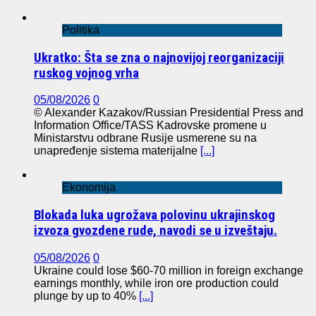
Politika
Ukratko: Šta se zna o najnovijoj reorganizaciji
ruskog vojnog vrha
05/08/2026
0
© Alexander Kazakov/Russian Presidential Press and
Information Office/TASS Kadrovske promene u
Ministarstvu odbrane Rusije usmerene su na
unapređenje sistema materijalne
[...]
Ekonomija
Blokada luka ugrožava polovinu ukrajinskog
izvoza gvozdene rude, navodi se u izveštaju.
05/08/2026
0
Ukraine could lose $60-70 million in foreign exchange
earnings monthly, while iron ore production could
plunge by up to 40%
[...]