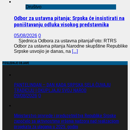
Društvo
Odbor za ustavna pitanja: Srpska će insistirati na
poništavanju odluka visokog predstavnika
05/08/2026
0
Sjednica Odbora za ustavna pitanjaFoto: RTRS
Odbor za ustavna pitanja Narodne skupštine Republike
Srpske usvojio je danas, na
[...]
POSLEDNJE OBJAVE
PANTELINDAN – DAN KADA SRPSKA SELA ČUVAJU
TRADICIJU I OKUPLJAJU SVOJ NAROD
09/08/2026
0
Ministarstvo privrede i preduzetništva Republike Srpske
započelo sa aktivnostima vršenja nadzora nad realizacijom
projekata za ulaganja u 2025. godini