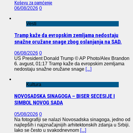
Koševu za pamćenje
06/08/2026
0
Vesti
Tramp kaže da evropskim zemljama nedostaju
snažne oružane snage zbog oslanjanja na SAD.
06/08/2026
0
US President Donald Trump © AP Photo/Alex Brandon
6. avgust, 01:17 Tramp kaže da evropskim zemljama
nedostaju snažne oružane snage
[...]
Kultura
NOVOSADSKA SINAGOGA – BISER SECESIJE I
SIMBOL NOVOG SADA
05/08/2026
0
Na fotografiji se nalazi Novosadska sinagoga, jedno od
najlepših i najznačajnijih arhitektonskih zdanja u Srbiji.
Iako se često u svakodnevnom
[...]