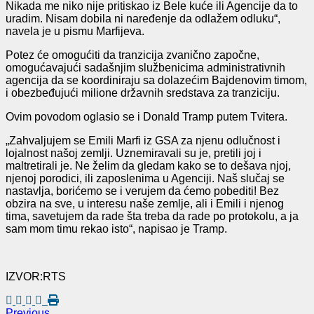
Nikada me niko nije pritiskao iz Bele kuće ili Agencije da to
uradim. Nisam dobila ni naređenje da odlažem odluku“,
navela je u pismu Marfijeva.
Potez će omogućiti da tranzicija zvanično započne,
omogućavajući sadašnjim službenicima administrativnih
agencija da se koordiniraju sa dolazećim Bajdenovim timom,
i obezbeđujući milione državnih sredstava za tranziciju.
Ovim povodom oglasio se i Donald Tramp putem Tvitera.
„Zahvaljujem se Emili Marfi iz GSA za njenu odlučnost i
lojalnost našoj zemlji. Uznemiravali su je, pretili joj i
maltretirali je. Ne želim da gledam kako se to dešava njoj,
njenoj porodici, ili zaposlenima u Agenciji. Naš slučaj se
nastavlja, borićemo se i verujem da ćemo pobediti! Bez
obzira na sve, u interesu naše zemlje, ali i Emili i njenog
tima, savetujem da rade šta treba da rade po protokolu, a ja
sam mom timu rekao isto“, napisao je Tramp.
IZVOR:RTS
Previous