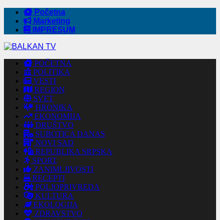
Početna
Marketing
IMPRESUM
POČETNA
POLITIKA
VESTI
REGION
SVET
HRONIKA
EKONOMIJA
DRUŠTVO
SUBOTICA DANAS
NOVI SAD
REPUBLIKA SRPSKA
SPORT
ZANIMLJIVOSTI
RECEPTI
POLJOPRIVREDA
KULTURA
EKOLOGIJA
ZDRAVSTVO