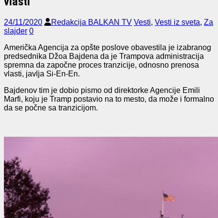
vlasti
24/11/2020
Redakcija BALKAN TV
Vesti
,
Vesti iz sveta
,
Za
slajder
0
Američka Agencija za opšte poslove obavestila je izabranog
predsednika Džoa Bajdena da je Trampova administracija
spremna da započne proces tranzicije, odnosno prenosa
vlasti, javlja Si-En-En.
Bajdenov tim je dobio pismo od direktorke Agencije Emili
Marfi, koju je Tramp postavio na to mesto, da može i formalno
da se počne sa tranzicijom.