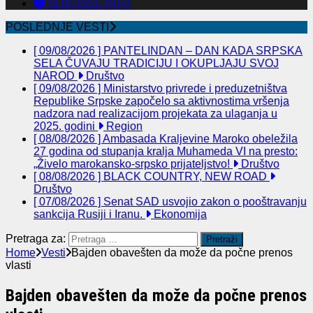
SERVISNE INFO
POSLEDNJE VESTI
[ 09/08/2026 ]
PANTELINDAN – DAN KADA SRPSKA
SELA ČUVAJU TRADICIJU I OKUPLJAJU SVOJ
NAROD
Društvo
[ 09/08/2026 ]
Ministarstvo privrede i preduzetništva
Republike Srpske započelo sa aktivnostima vršenja
nadzora nad realizacijom projekata za ulaganja u
2025. godini
Region
[ 08/08/2026 ]
Ambasada Kraljevine Maroko obeležila
27 godina od stupanja kralja Muhameda VI na presto:
„Živelo marokansko-srpsko prijateljstvo!
Društvo
[ 08/08/2026 ]
BLACK COUNTRY, NEW ROAD
Društvo
[ 07/08/2026 ]
Senat SAD usvojio zakon o pooštravanju
sankcija Rusiji i Iranu.
Ekonomija
Pretraga za:
Home
Vesti
Bajden obavešten da može da počne prenos
vlasti
Bajden obavešten da može da počne prenos