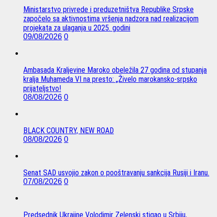
Ministarstvo privrede i preduzetništva Republike Srpske
započelo sa aktivnostima vršenja nadzora nad realizacijom
projekata za ulaganja u 2025. godini
09/08/2026
0
Ambasada Kraljevine Maroko obeležila 27 godina od stupanja
kralja Muhameda VI na presto: „Živelo marokansko-srpsko
prijateljstvo!
08/08/2026
0
BLACK COUNTRY, NEW ROAD
08/08/2026
0
Senat SAD usvojio zakon o pooštravanju sankcija Rusiji i Iranu.
07/08/2026
0
Predsednik Ukrajine Volodimir Zelenski stigao u Srbiju,