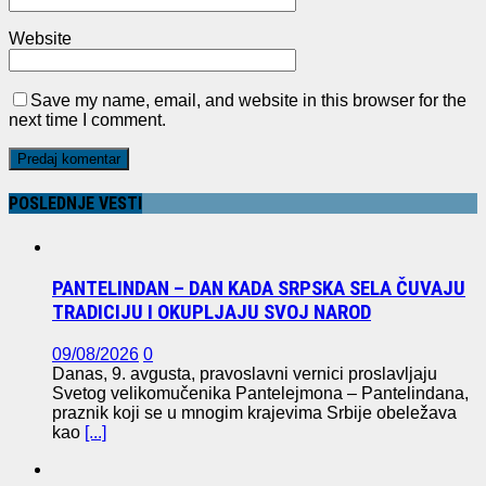
Website
Save my name, email, and website in this browser for the
next time I comment.
POSLEDNJE VESTI
PANTELINDAN – DAN KADA SRPSKA SELA ČUVAJU
TRADICIJU I OKUPLJAJU SVOJ NAROD
09/08/2026
0
Danas, 9. avgusta, pravoslavni vernici proslavljaju
Svetog velikomučenika Pantelejmona – Pantelindana,
praznik koji se u mnogim krajevima Srbije obeležava
kao
[...]