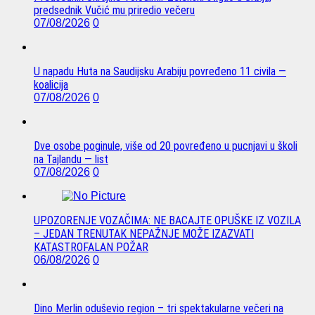
predsednik Vučić mu priredio večeru
07/08/2026
0
U napadu Huta na Saudijsku Arabiju povređeno 11 civila —
koalicija
07/08/2026
0
Dve osobe poginule, više od 20 povređeno u pucnjavi u školi
na Tajlandu — list
07/08/2026
0
UPOZORENJE VOZAČIMA: NE BACAJTE OPUŠKE IZ VOZILA
– JEDAN TRENUTAK NEPAŽNJE MOŽE IZAZVATI
KATASTROFALAN POŽAR
06/08/2026
0
Dino Merlin oduševio region – tri spektakularne večeri na