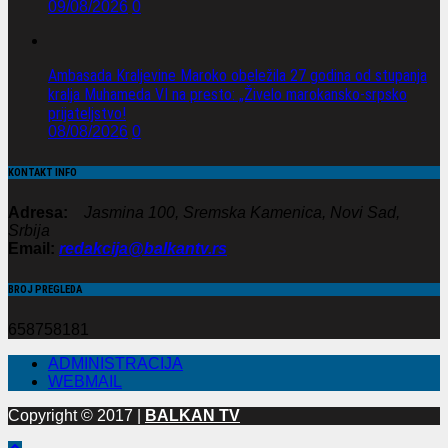
09/08/2026
0
Ambasada Kraljevine Maroko obeležila 27 godina od stupanja
kralja Muhameda VI na presto: „Živelo marokansko-srpsko
prijateljstvo!
08/08/2026
0
KONTAKT INFO
Adresa:
Jasmina 100, Sremska Kamenica, Novi Sad,
Srbija
Email:
redakcija@balkantv.rs
BROJ PREGLEDA
658758181
ADMINISTRACIJA
WEBMAIL
Copyright © 2017 |
BALKAN TV