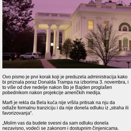
Ovo pismo je prvi korak koji je preduzela administracija kako
bi priznala poraz Donalda Trampa na izborima 3. novembra, i
to više od dve nedelje nakon što je Bajden proglašen
pobednikom nakon projekcije američkih medija.
Marfi je rekla da Bela kuća nije vršila pritisak na nju da
odlaže formalnu tranziciju i da nije donela odluku iz „straha ili
favorizovanja“.
„Molim vas da budete svesni da sam odluku donela
nezavisno, vodeći se zakonom i dostupnim činjenicama.