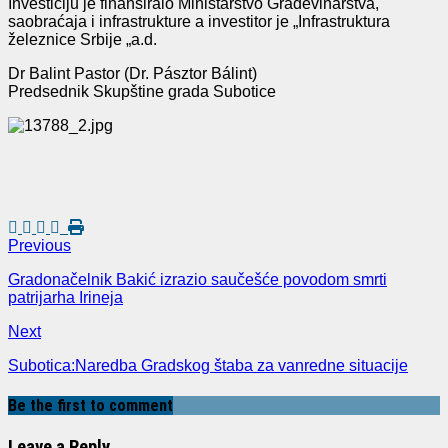
Investiciju je finansiralo Ministarstvo Građevinarstva,
saobraćaja i infrastrukture a investitor je „Infrastruktura
železnice Srbije „a.d.
Dr Balint Pastor (Dr. Pásztor Bálint)
Predsednik Skupštine grada Subotice
Previous
Gradonačelnik Bakić izrazio saučešće povodom smrti
patrijarha Irineja
Next
Subotica:Naredba Gradskog štaba za vanredne situacije
Be the first to comment
Leave a Reply