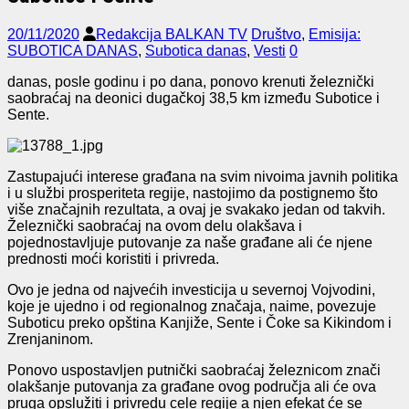
20/11/2020
Redakcija BALKAN TV
Društvo
,
Emisija:
SUBOTICA DANAS
,
Subotica danas
,
Vesti
0
danas, posle godinu i po dana, ponovo krenuti železnički
saobraćaj na deonici dugačkoj 38,5 km između Subotice i
Sente.
Zastupajući interese građana na svim nivoima javnih politika
i u službi prosperiteta regije, nastojimo da postignemo što
više značajnih rezultata, a ovaj je svakako jedan od takvih.
Železnički saobraćaj na ovom delu olakšava i
pojednostavljuje putovanje za naše građane ali će njene
prednosti moći koristiti i privreda.
Ovo je jedna od najvećih investicija u severnoj Vojvodini,
koje je ujedno i od regionalnog značaja, naime, povezuje
Suboticu preko opština Kanjiže, Sente i Čoke sa Kikindom i
Zrenjaninom.
Ponovo uspostavljen putnički saobraćaj železnicom znači
olakšanje putovanja za građane ovog područja ali će ova
pruga opslužiti i privredu cele regije a njen efekat će se