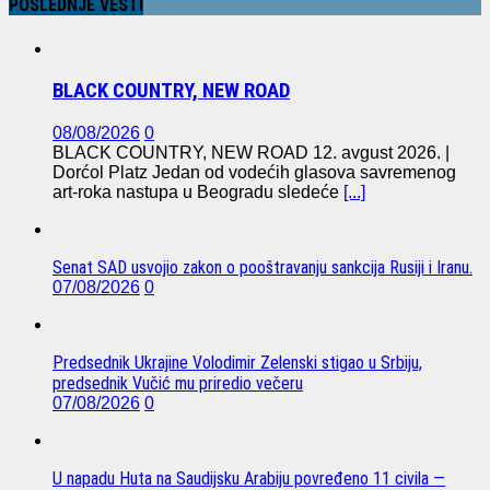
POSLEDNJE VESTI
BLACK COUNTRY, NEW ROAD
08/08/2026
0
BLACK COUNTRY, NEW ROAD 12. avgust 2026. |
Dorćol Platz Jedan od vodećih glasova savremenog
art-roka nastupa u Beogradu sledeće
[...]
Senat SAD usvojio zakon o pooštravanju sankcija Rusiji i Iranu.
07/08/2026
0
Predsednik Ukrajine Volodimir Zelenski stigao u Srbiju,
predsednik Vučić mu priredio večeru
07/08/2026
0
U napadu Huta na Saudijsku Arabiju povređeno 11 civila —