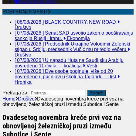
SERVISNE INFO
POSLEDNJE VESTI
[ 08/08/2026 ]
BLACK COUNTRY, NEW ROAD
Društvo
[ 07/08/2026 ]
Senat SAD usvojio zakon o pooštravanju
sankcija Rusiji i Iranu.
Ekonomija
[ 07/08/2026 ]
Predsednik Ukrajine Volodimir Zelenski
stigao u Srbiju, predsednik Vučić mu priredio večeru
Društvo
[ 07/08/2026 ]
U napadu Huta na Saudijsku Arabiju
povređeno 11 civila — koalicija
Vesti
[ 07/08/2026 ]
Dve osobe poginule, više od 20
povređeno u pucnjavi u školi na Tajlandu — list
Hronika
Pretraga za:
Home
Društvo
Dvadesetog novembra kreće prvi voz na
obnovljenoj železničkoj pruzi između Subotice i Sente
Dvadesetog novembra kreće prvi voz na
obnovljenoj železničkoj pruzi između
Subotice i Sente