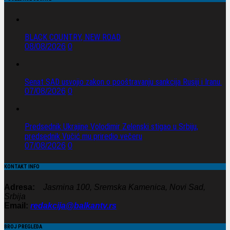
BLACK COUNTRY, NEW ROAD
08/08/2026
0
Senat SAD usvojio zakon o pooštravanju sankcija Rusiji i Iranu.
07/08/2026
0
Predsednik Ukrajine Volodimir Zelenski stigao u Srbiju,
predsednik Vučić mu priredio večeru
07/08/2026
0
KONTAKT INFO
Adresa:
Jasmina 100, Sremska Kamenica, Novi Sad,
Srbija
Email:
redakcija@balkantv.rs
BROJ PREGLEDA