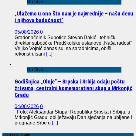
Društvo
„Ulažemo u ono što nam je najvrednije – našu decu
i njihovu budućnost“
05/08/2026
0
Gradonačelnik Subotice Stevan Bakić i tehnički
direktor subotičke Predškolske ustanove „Naša radost“
Veljko Vojnić danas su, sa saradnicima, obišli
rekonstruisani
[...]
Društvo
Godišnjica „Oluje“ – Srpska i Srbija odaju poštu
žrtvama, centralni komemorativni skup u Mrkonjić
Gradu
04/08/2026
0
Foto: Aleksandar Stupar Republika Srpska i Srbija, u
Mrkonjić Gradu, obilježavaju Dan sjećanja na ubijene i
prognane Srbe u
[...]
POSLEDNJE OBJAVE