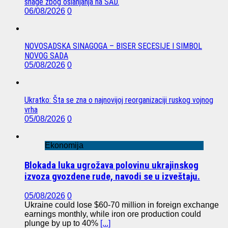
snage zbog oslanjanja na SAD.
06/08/2026
0
NOVOSADSKA SINAGOGA – BISER SECESIJE I SIMBOL
NOVOG SADA
05/08/2026
0
Ukratko: Šta se zna o najnovijoj reorganizaciji ruskog vojnog
vrha
05/08/2026
0
Ekonomija
Blokada luka ugrožava polovinu ukrajinskog
izvoza gvozdene rude, navodi se u izveštaju.
05/08/2026
0
Ukraine could lose $60-70 million in foreign exchange
earnings monthly, while iron ore production could
plunge by up to 40%
[...]