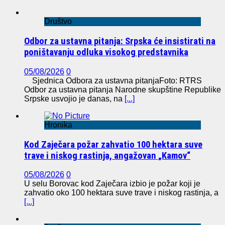
Društvo
Odbor za ustavna pitanja: Srpska će insistirati na
poništavanju odluka visokog predstavnika
05/08/2026
0
Sjednica Odbora za ustavna pitanjaFoto: RTRS
Odbor za ustavna pitanja Narodne skupštine Republike
Srpske usvojio je danas, na
[...]
Hronika
Kod Zaječara požar zahvatio 100 hektara suve
trave i niskog rastinja, angažovan „Kamov“
05/08/2026
0
U selu Borovac kod Zaječara izbio je požar koji je
zahvatio oko 100 hektara suve trave i niskog rastinja, a
[...]