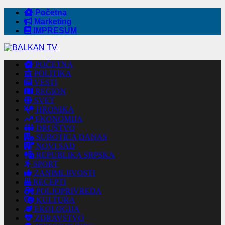
Početna
Marketing
IMPRESUM
POČETNA
POLITIKA
VESTI
REGION
SVET
HRONIKA
EKONOMIJA
DRUŠTVO
SUBOTICA DANAS
NOVI SAD
REPUBLIKA SRPSKA
SPORT
ZANIMLJIVOSTI
RECEPTI
POLJOPRIVREDA
KULTURA
EKOLOGIJA
ZDRAVSTVO