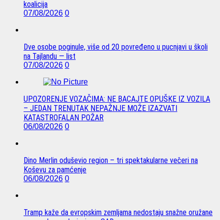
koalicija
07/08/2026
0
Dve osobe poginule, više od 20 povređeno u pucnjavi u školi
na Tajlandu — list
07/08/2026
0
UPOZORENJE VOZAČIMA: NE BACAJTE OPUŠKE IZ VOZILA
– JEDAN TRENUTAK NEPAŽNJE MOŽE IZAZVATI
KATASTROFALAN POŽAR
06/08/2026
0
Dino Merlin oduševio region – tri spektakularne večeri na
Koševu za pamćenje
06/08/2026
0
Tramp kaže da evropskim zemljama nedostaju snažne oružane