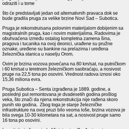
odraziti i u tome
što će predstavljati jedan od alternativnih pravaca dok se
bude gradila pruga za velike brzine Novi Sad – Subotica.
Pruga je rekonstruisana polovnim materijalom dobijenim sa
magistralnih pruga, kao i novim materijalima. Radovima je
obuhvaćena između ostalog kompletna zamena šina,
pragova i tucanika na ovoj deonici, urađene su pružne
oznake, uređene su bankine na prelazima i uređena
železnička stanica u naselju Orom.
Ovim je brzina vozova povećana na 80 km/sat, na putničkom
i 60 km/sat u teretnom železničkom saobraćaju, a nosivost
pruge na 22,5 tona po osovini. Vrednost radova iznosi oko
15,36 miliona evra.
Pruga Subotica – Senta izgrađena je 1889. godine, a
poslednji put remontovana je dvadesetih godina prošlog
veka, što znači da njena rekonstrukcija nije rađena skoro
punih sto godina. Zbog toga je stanje železničke
infrastrukture na ovoj pruzi bilo veoma loše, brzina vozova je
bila svega 10-30 kilometara na sat, a nosivost pruge samo
16 tona po osovini.