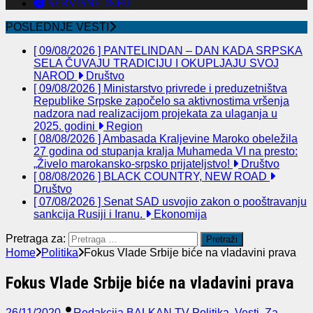
SERVISNE INFO
POSLEDNJE VESTI
[ 09/08/2026 ]
PANTELINDAN – DAN KADA SRPSKA
SELA ČUVAJU TRADICIJU I OKUPLJAJU SVOJ
NAROD
Društvo
[ 09/08/2026 ]
Ministarstvo privrede i preduzetništva
Republike Srpske započelo sa aktivnostima vršenja
nadzora nad realizacijom projekata za ulaganja u
2025. godini
Region
[ 08/08/2026 ]
Ambasada Kraljevine Maroko obeležila
27 godina od stupanja kralja Muhameda VI na presto:
„Živelo marokansko-srpsko prijateljstvo!
Društvo
[ 08/08/2026 ]
BLACK COUNTRY, NEW ROAD
Društvo
[ 07/08/2026 ]
Senat SAD usvojio zakon o pooštravanju
sankcija Rusiji i Iranu.
Ekonomija
Pretraga za:
Home
Politika
Fokus Vlade Srbije biće na vladavini prava
Fokus Vlade Srbije biće na vladavini prava
26/11/2020
Redakcija BALKAN TV
Politika
,
Vesti
,
Za