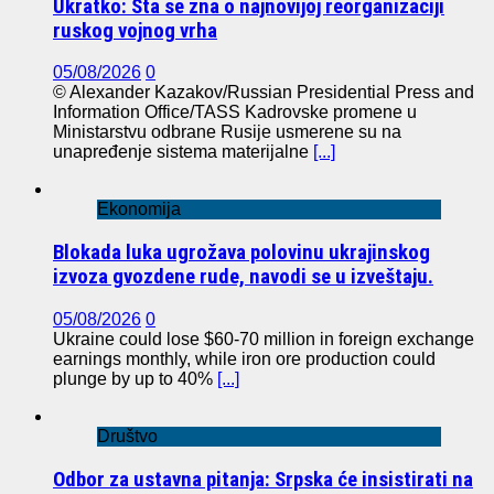
Ukratko: Šta se zna o najnovijoj reorganizaciji
ruskog vojnog vrha
05/08/2026
0
© Alexander Kazakov/Russian Presidential Press and
Information Office/TASS Kadrovske promene u
Ministarstvu odbrane Rusije usmerene su na
unapređenje sistema materijalne
[...]
Ekonomija
Blokada luka ugrožava polovinu ukrajinskog
izvoza gvozdene rude, navodi se u izveštaju.
05/08/2026
0
Ukraine could lose $60-70 million in foreign exchange
earnings monthly, while iron ore production could
plunge by up to 40%
[...]
Društvo
Odbor za ustavna pitanja: Srpska će insistirati na