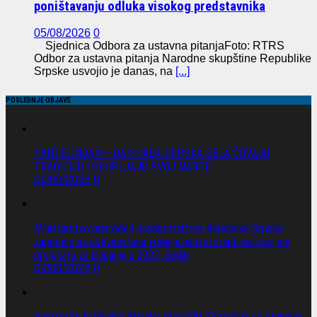
poništavanju odluka visokog predstavnika
05/08/2026
0
Sjednica Odbora za ustavna pitanjaFoto: RTRS
Odbor za ustavna pitanja Narodne skupštine Republike
Srpske usvojio je danas, na
[...]
POSLEDNJE OBJAVE
PANTELINDAN – DAN KADA SRPSKA SELA ČUVAJU
TRADICIJU I OKUPLJAJU SVOJ NAROD
09/08/2026
0
Ministarstvo privrede i preduzetništva Republike Srpske
započelo sa aktivnostima vršenja nadzora nad realizacijom
projekata za ulaganja u 2025. godini
09/08/2026
0
Ambasada Kraljevine Maroko obeležila 27 godina od stupanja