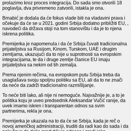
prolazim
o
kroz proces integracija. Do sada smo otvorili 18
poglavlja, dva privremeno zatvorili
,
istakla je o
na
.
Brnabić je d
odala da će fokus vlade biti na vladavini prava i
očekuje da će se u 2021. godini Srbija dodatno približiti EU
,
,
navodeći da država stoji na tom stanovištu i da je to njena
iskrena politika.
Premijerka je napomenu
la i da će Srbija čuvati tradicionalna
prijateljstva sa Rusijom, Kinom, Turskom, UAE i drugim
zemljama, ukazujući da to nije u suprotnosti sa evropskim
integracijama, te da i druge zemlje članice EU imaju
prijateljstva sa nekim od tih zemalja.
Prema njenim rečima, na evropskom putu Srbija treba da
usaglašava svoju spoljnu politiku sa EU, ali da to ne znači
da neće da zadrži tradicionalno razmišljanje.
To neće biti lako, ali nije ni nemoguće. Najvažnije je, a to je
politika koju je uveo predsednik Aleksandar Vučić ranije, da
uvek imamo iskren i transparentan odnos sa svim
partnerima
,
rekla je ona.
Premijerka je ukazala na to da će se
Srbija, kada je reč o
novoj američkoj administraciji, truditi da radi kao do sada i da