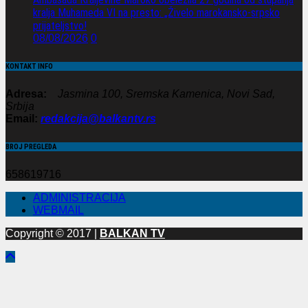
kralja Muhameda VI na presto: „Živelo marokansko-srpsko
prijateljstvo!
08/08/2026
0
KONTAKT INFO
Adresa:
Jasmina 100, Sremska Kamenica, Novi Sad,
Srbija
Email:
redakcija@balkantv.rs
BROJ PREGLEDA
658619716
ADMINISTRACIJA
WEBMAIL
Copyright © 2017 |
BALKAN TV