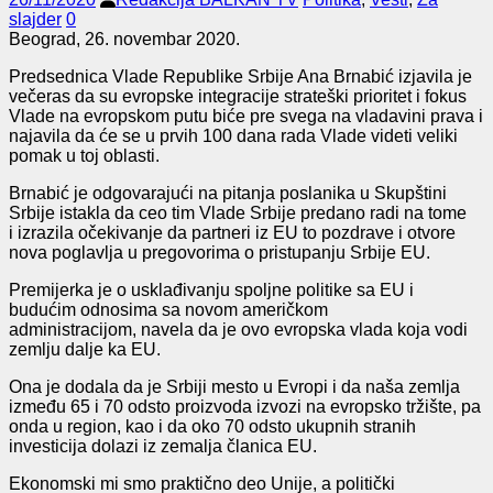
slajder
0
Beograd, 26. novembar 2020.
Predsednica Vlade Republike Srbije Ana Brnabić izjavila je
večeras da su e
vropske integracije strateški prioritet i fokus
Vlade na evropskom putu biće pre svega na vladavini prava i
najavila da će se u prvih 100 dana rada Vlade videti veliki
pomak u toj oblasti.
Brnabić je odgovarajući na pitanja poslanika u Skupštini
Srbije istakla da ceo
tim
Vlade Srbije
predano radi na tome
i
izrazila
očekivanje da partneri iz EU to pozdrave i otvore
nova poglavlja u pregovorima o pristupanju Srbije EU.
Premijerka je
o usklađivanju spoljne politike sa EU i
budućim odnosima sa novom američkom
administracijom,
navel
a da je ovo evropska vlada koja vodi
zemlju dalje ka EU.
Ona je dodala da je Srbiji mesto u Evropi i da naša zemlja
između 65 i 70 odsto proizvoda izvozi na evropsko tržište, pa
onda u region, kao i da oko 70 odsto ukupnih stranih
investicija dolazi iz zemalja članica EU.
Ekonomski mi smo praktično deo Unije, a politički