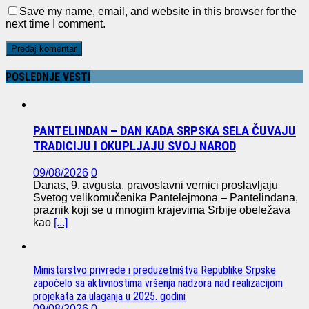
Save my name, email, and website in this browser for the
next time I comment.
POSLEDNJE VESTI
PANTELINDAN – DAN KADA SRPSKA SELA ČUVAJU
TRADICIJU I OKUPLJAJU SVOJ NAROD
09/08/2026
0
Danas, 9. avgusta, pravoslavni vernici proslavljaju
Svetog velikomučenika Pantelejmona – Pantelindana,
praznik koji se u mnogim krajevima Srbije obeležava
kao
[...]
Ministarstvo privrede i preduzetništva Republike Srpske
započelo sa aktivnostima vršenja nadzora nad realizacijom
projekata za ulaganja u 2025. godini
09/08/2026
0