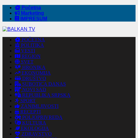
Početna
Marketing
IMPRESUM
POČETNA
POLITIKA
VESTI
REGION
SVET
HRONIKA
EKONOMIJA
DRUŠTVO
SUBOTICA DANAS
NOVI SAD
REPUBLIKA SRPSKA
SPORT
ZANIMLJIVOSTI
RECEPTI
POLJOPRIVREDA
KULTURA
EKOLOGIJA
ZDRAVSTVO