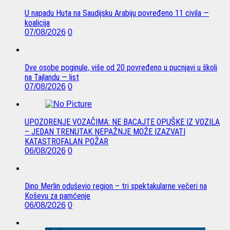
U napadu Huta na Saudijsku Arabiju povređeno 11 civila —
koalicija
07/08/2026
0
Dve osobe poginule, više od 20 povređeno u pucnjavi u školi
na Tajlandu — list
07/08/2026
0
UPOZORENJE VOZAČIMA: NE BACAJTE OPUŠKE IZ VOZILA
– JEDAN TRENUTAK NEPAŽNJE MOŽE IZAZVATI
KATASTROFALAN POŽAR
06/08/2026
0
Dino Merlin oduševio region – tri spektakularne večeri na
Koševu za pamćenje
06/08/2026
0