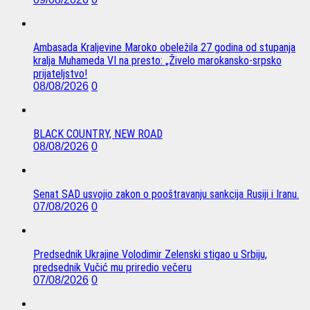
Ambasada Kraljevine Maroko obeležila 27 godina od stupanja
kralja Muhameda VI na presto: „Živelo marokansko-srpsko
prijateljstvo!
08/08/2026
0
BLACK COUNTRY, NEW ROAD
08/08/2026
0
Senat SAD usvojio zakon o pooštravanju sankcija Rusiji i Iranu.
07/08/2026
0
Predsednik Ukrajine Volodimir Zelenski stigao u Srbiju,
predsednik Vučić mu priredio večeru
07/08/2026
0