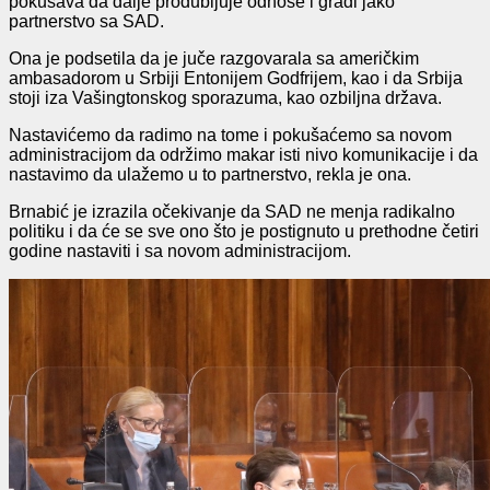
pokušava da dalje produbljuje odnose i gradi jako
partne
r
stvo
sa SAD
.
Ona je podsetila da je juče razgovarala sa američkim
ambasadorom
u Srbiji
Entonijem Godfrijem
, kao
i da Srbija
stoji iza Vašingtonskog sporazuma, kao ozbiljna država.
Nastavićemo da radimo na tome i pokušaćemo sa novom
administracijom da održimo makar isti nivo komunikacije i da
nastavimo da ulažemo u to partnerstvo, rekla je
on
a.
Brnabić je izrazila očekivanj
e da SAD ne menja radikalno
politiku i da će
se
sve ono što je postignuto u prethodne četiri
godine nastaviti i sa novom administracijom.