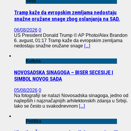
Vesti
Tramp kaže da evropskim zemljama nedostaju
snažne oružane snage zbog oslanjanja na SAD.
06/08/2026
0
US President Donald Trump © AP Photo/Alex Brandon
6. avgust, 01:17 Tramp kaže da evropskim zemljama
nedostaju snažne oružane snage
[...]
Kultura
NOVOSADSKA SINAGOGA – BISER SECESIJE I
SIMBOL NOVOG SADA
05/08/2026
0
Na fotografiji se nalazi Novosadska sinagoga, jedno od
najlepših i najznačajnijih arhitektonskih zdanja u Srbiji.
Iako se često u svakodnevnom
[...]
Politika