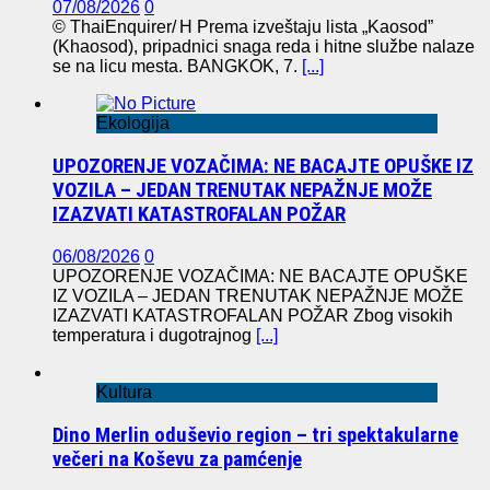
07/08/2026
0
© ThaiEnquirer/ H Prema izveštaju lista „Kaosod”
(Khaosod), pripadnici snaga reda i hitne službe nalaze
se na licu mesta. BANGKOK, 7.
[...]
Ekologija
UPOZORENJE VOZAČIMA: NE BACAJTE OPUŠKE IZ
VOZILA – JEDAN TRENUTAK NEPAŽNJE MOŽE
IZAZVATI KATASTROFALAN POŽAR
06/08/2026
0
UPOZORENJE VOZAČIMA: NE BACAJTE OPUŠKE
IZ VOZILA – JEDAN TRENUTAK NEPAŽNJE MOŽE
IZAZVATI KATASTROFALAN POŽAR Zbog visokih
temperatura i dugotrajnog
[...]
Kultura
Dino Merlin oduševio region – tri spektakularne
večeri na Koševu za pamćenje