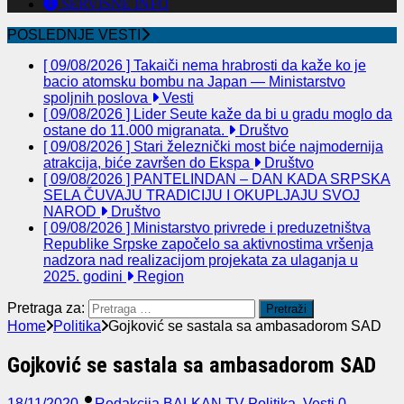
SERVISNE INFO
POSLEDNJE VESTI
[ 09/08/2026 ]
Takaiči nema hrabrosti da kaže ko je
bacio atomsku bombu na Japan — Ministarstvo
spoljnih poslova
Vesti
[ 09/08/2026 ]
Lider Seute kaže da bi u gradu moglo da
ostane do 11.000 migranata.
Društvo
[ 09/08/2026 ]
Stari železnički most biće najmodernija
atrakcija, biće završen do Ekspa
Društvo
[ 09/08/2026 ]
PANTELINDAN – DAN KADA SRPSKA
SELA ČUVAJU TRADICIJU I OKUPLJAJU SVOJ
NAROD
Društvo
[ 09/08/2026 ]
Ministarstvo privrede i preduzetništva
Republike Srpske započelo sa aktivnostima vršenja
nadzora nad realizacijom projekata za ulaganja u
2025. godini
Region
Pretraga za:
Home
Politika
Gojković se sastala sa ambasadorom SAD
Gojković se sastala sa ambasadorom SAD
18/11/2020
Redakcija BALKAN TV
Politika
,
Vesti
0