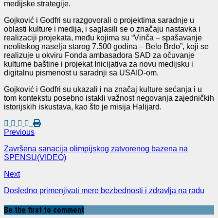
medijske strategije.
Gojković i Godfri su razgovorali o projektima saradnje u
oblasti kulture i medija, i saglasili se o značaju nastavka i
realizaciji projekata, među kojima su “Vinča – spašavanje
neolitskog naselja starog 7.500 godina – Belo Brdo”, koji se
realizuje u okviru Fonda ambasadora SAD za očuvanje
kulturne baštine i projekat Inicijativa za novu medijsku i
digitalnu pismenost u saradnji sa USAID-om.
Gojković i Godfri su ukazali i na značaj kulture sećanja i u
tom kontekstu posebno istakli važnost negovanja zajedničkih
istorijskih iskustava, kao što je misija Halijard.
Previous
Završena sanacija olimpijskog zatvorenog bazena na
SPENSU(VIDEO)
Next
Dosledno primenjivati mere bezbednosti i zdravlja na radu
Be the first to comment