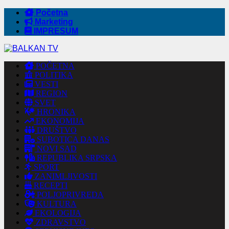
Početna
Marketing
IMPRESUM
POČETNA
POLITIKA
VESTI
REGION
SVET
HRONIKA
EKONOMIJA
DRUŠTVO
SUBOTICA DANAS
NOVI SAD
REPUBLIKA SRPSKA
SPORT
ZANIMLJIVOSTI
RECEPTI
POLJOPRIVREDA
KULTURA
EKOLOGIJA
ZDRAVSTVO