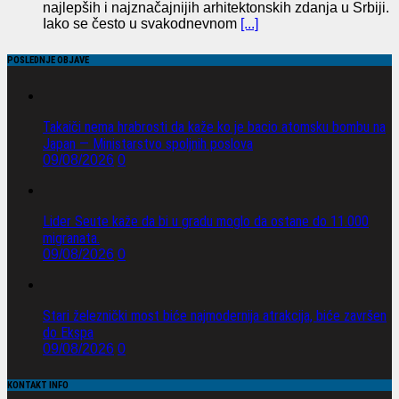
najlepših i najznačajnijih arhitektonskih zdanja u Srbiji.
Iako se često u svakodnevnom
[...]
POSLEDNJE OBJAVE
Takaiči nema hrabrosti da kaže ko je bacio atomsku bombu na
Japan — Ministarstvo spoljnih poslova
09/08/2026
0
Lider Seute kaže da bi u gradu moglo da ostane do 11.000
migranata.
09/08/2026
0
Stari železnički most biće najmodernija atrakcija, biće završen
do Ekspa
09/08/2026
0
KONTAKT INFO