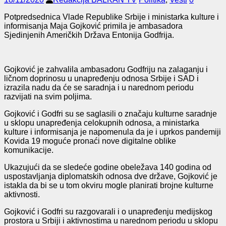
Potpredsednica Vlade Republike Srbije i ministarka kulture i
informisanja Maja Gojković primila je ambasadora
Sjedinjenih Američkih Država Entonija Godfrija.
Gojković je zahvalila ambasadoru Godfriju na zalaganju i
ličnom doprinosu u unapređenju odnosa Srbije i SAD i
izrazila nadu da će se saradnja i u narednom periodu
razvijati na svim poljima.
Gojković i Godfri su se saglasili o značaju kulturne saradnje
u sklopu unapređenja celokupnih odnosa, a ministarka
kulture i informisanja je napomenula da je i uprkos pandemiji
Kovida 19 moguće pronaći nove digitalne oblike
komunikacije.
Ukazujući da se sledeće godine obeležava 140 godina od
uspostavljanja diplomatskih odnosa dve države, Gojković je
istakla da bi se u tom okviru mogle planirati brojne kulturne
aktivnosti.
Gojković i Godfri su razgovarali i o unapređenju medijskog
prostora u Srbiji i aktivnostima u narednom periodu u sklopu