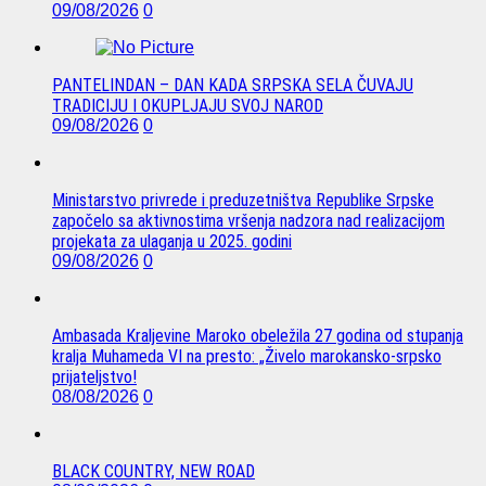
09/08/2026
0
PANTELINDAN – DAN KADA SRPSKA SELA ČUVAJU
TRADICIJU I OKUPLJAJU SVOJ NAROD
09/08/2026
0
Ministarstvo privrede i preduzetništva Republike Srpske
započelo sa aktivnostima vršenja nadzora nad realizacijom
projekata za ulaganja u 2025. godini
09/08/2026
0
Ambasada Kraljevine Maroko obeležila 27 godina od stupanja
kralja Muhameda VI na presto: „Živelo marokansko-srpsko
prijateljstvo!
08/08/2026
0
BLACK COUNTRY, NEW ROAD