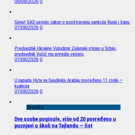
08/08/2026
0
Senat SAD usvojio zakon o pooštravanju sankcija Rusiji i Iranu.
07/08/2026
0
Predsednik Ukrajine Volodimir Zelenski stigao u Srbiju,
predsednik Vučić mu priredio večeru
07/08/2026
0
U napadu Huta na Saudijsku Arabiju povređeno 11 civila —
koalicija
07/08/2026
0
Hronika
Dve osobe poginule, više od 20 povređeno u
pucnjavi u školi na Tajlandu — list