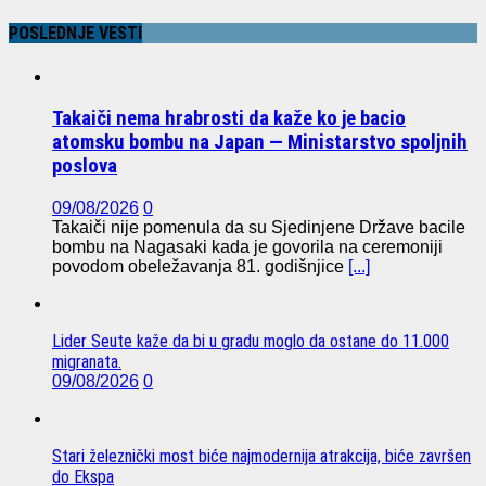
POSLEDNJE VESTI
Takaiči nema hrabrosti da kaže ko je bacio
atomsku bombu na Japan — Ministarstvo spoljnih
poslova
09/08/2026
0
Takaiči nije pomenula da su Sjedinjene Države bacile
bombu na Nagasaki kada je govorila na ceremoniji
povodom obeležavanja 81. godišnjice
[...]
Lider Seute kaže da bi u gradu moglo da ostane do 11.000
migranata.
09/08/2026
0
Stari železnički most biće najmodernija atrakcija, biće završen
do Ekspa