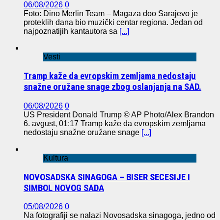
06/08/2026
0
Foto: Dino Merlin Team – Magaza doo Sarajevo je
proteklih dana bio muzički centar regiona. Jedan od
najpoznatijih kantautora sa
[...]
Vesti
Tramp kaže da evropskim zemljama nedostaju
snažne oružane snage zbog oslanjanja na SAD.
06/08/2026
0
US President Donald Trump © AP Photo/Alex Brandon
6. avgust, 01:17 Tramp kaže da evropskim zemljama
nedostaju snažne oružane snage
[...]
Kultura
NOVOSADSKA SINAGOGA – BISER SECESIJE I
SIMBOL NOVOG SADA
05/08/2026
0
Na fotografiji se nalazi Novosadska sinagoga, jedno od