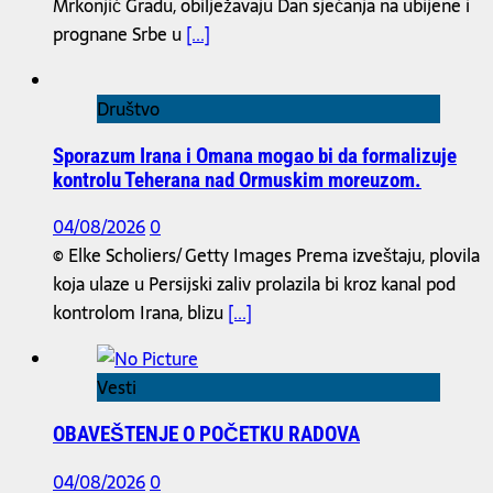
Mrkonjić Gradu, obilježavaju Dan sjećanja na ubijene i
prognane Srbe u
[...]
Društvo
Sporazum Irana i Omana mogao bi da formalizuje
kontrolu Teherana nad Ormuskim moreuzom.
04/08/2026
0
© Elke Scholiers/ Getty Images Prema izveštaju, plovila
koja ulaze u Persijski zaliv prolazila bi kroz kanal pod
kontrolom Irana, blizu
[...]
Vesti
OBAVEŠTENJE O POČETKU RADOVA
04/08/2026
0