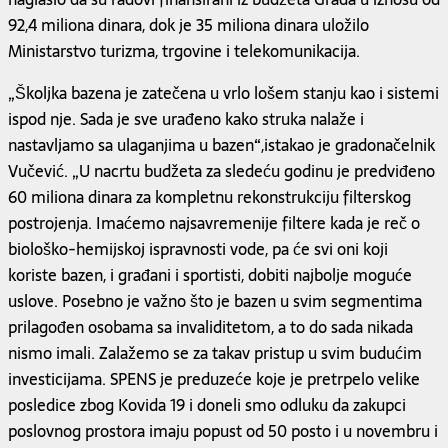
92,4 miliona dinara, dok je 35 miliona dinara uložilo
Ministarstvo turizma, trgovine i telekomunikacija.
„Školjka bazena je zatečena u vrlo lošem stanju kao i sistemi
ispod nje. Sada je sve urađeno kako struka nalaže i
nastavljamo sa ulaganjima u bazen“,istakao je gradonačelnik
Vučević. „U nacrtu budžeta za sledeću godinu je predviđeno
60 miliona dinara za kompletnu rekonstrukciju filterskog
postrojenja. Imaćemo najsavremenije filtere kada je reč o
biološko-hemijskoj ispravnosti vode, pa će svi oni koji
koriste bazen, i građani i sportisti, dobiti najbolje moguće
uslove. Posebno je važno što je bazen u svim segmentima
prilagođen osobama sa invaliditetom, a to do sada nikada
nismo imali. Zalažemo se za takav pristup u svim budućim
investicijama. SPENS je preduzeće koje je pretrpelo velike
posledice zbog Kovida 19 i doneli smo odluku da zakupci
poslovnog prostora imaju popust od 50 posto i u novembru i