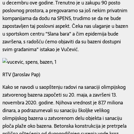
u decembru ove godine. Trenutno je u zakupu 90 posto
poslovnog prostora, a pregovaramo sa još nekim privatnim
kompanijama da dođu na SPENS, trudimo se da ne bude
zapostavljen taj poslovni aspekt. Čeka nas ulaganje u bazen
u sportskom centru “Slana bara“ a čim epidemija bude
završena, s radošću ćemo objaviti da su bazeni dostupni
svim građanima“ istakao je Vučević.
RTV (Jaroslav Pap)
Kako se navodi u saopštenju radovi na sanaciji olimpijskog
zatvorenog bazena započeti su 20. maja, a završeni 13.
novembra 2020. godine. Njihova vrednost je 87,7 miliona
dinara, a podrazumevali su sanaciju školjke velikog
olimpijskog bazena u zatvorenom delu objekta i sanaciju
ploča plaže oko bazena. Betonska konstrukcija je pretrpela
prilična oštećenja od dugogodišnjeg curenja vode kroz