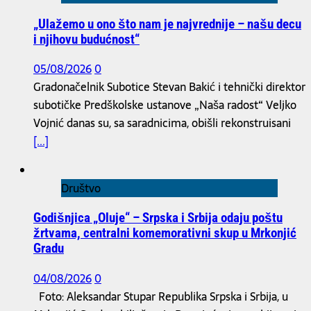
„Ulažemo u ono što nam je najvrednije – našu decu
i njihovu budućnost“
05/08/2026
0
Gradonačelnik Subotice Stevan Bakić i tehnički direktor
subotičke Predškolske ustanove „Naša radost“ Veljko
Vojnić danas su, sa saradnicima, obišli rekonstruisani
[...]
Društvo
Godišnjica „Oluje“ – Srpska i Srbija odaju poštu
žrtvama, centralni komemorativni skup u Mrkonjić
Gradu
04/08/2026
0
Foto: Aleksandar Stupar Republika Srpska i Srbija, u