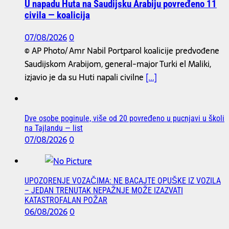
U napadu Huta na Saudijsku Arabiju povređeno 11
civila — koalicija
07/08/2026
0
© AP Photo/ Amr Nabil Portparol koalicije predvođene
Saudijskom Arabijom, general-major Turki el Maliki,
izjavio je da su Huti napali civilne
[...]
Dve osobe poginule, više od 20 povređeno u pucnjavi u školi
na Tajlandu — list
07/08/2026
0
UPOZORENJE VOZAČIMA: NE BACAJTE OPUŠKE IZ VOZILA
– JEDAN TRENUTAK NEPAŽNJE MOŽE IZAZVATI
KATASTROFALAN POŽAR
06/08/2026
0