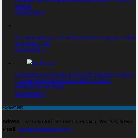
U napadu Huta na Saudijsku Arabiju povređeno 11 civila —
koalicija
07/08/2026
0
Dve osobe poginule, više od 20 povređeno u pucnjavi u školi
na Tajlandu — list
07/08/2026
0
UPOZORENJE VOZAČIMA: NE BACAJTE OPUŠKE IZ VOZILA
– JEDAN TRENUTAK NEPAŽNJE MOŽE IZAZVATI
KATASTROFALAN POŽAR
06/08/2026
0
KONTAKT INFO
Adresa:
Jasmina 100, Sremska Kamenica, Novi Sad, Srbija
Email:
redakcija@balkantv.rs