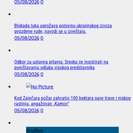
05/08/2026
0
Blokada luka ugrožava polovinu ukrajinskog izvoza
gvozdene rude, navodi se u izveštaju.
05/08/2026
0
Odbor za ustavna pitanja: Srpska će insistirati na
poništavanju odluka visokog predstavnika
05/08/2026
0
Kod Zaječara požar zahvatio 100 hektara suve trave i niskog
rastinja, angažovan „Kamov“
05/08/2026
0
Društvo