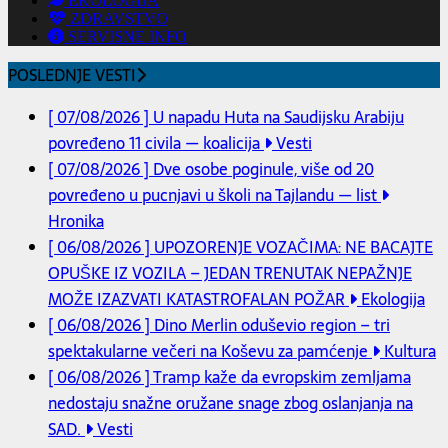
EKOLOGIJA
ZDRAVSTVO
SERVISNE INFO
POSLEDNJE VESTI
[ 07/08/2026 ]
U napadu Huta na Saudijsku Arabiju
povređeno 11 civila — koalicija
Vesti
[ 07/08/2026 ]
Dve osobe poginule, više od 20
povređeno u pucnjavi u školi na Tajlandu — list
Hronika
[ 06/08/2026 ]
UPOZORENJE VOZAČIMA: NE BACAJTE
OPUŠKE IZ VOZILA – JEDAN TRENUTAK NEPAŽNJE
MOŽE IZAZVATI KATASTROFALAN POŽAR
Ekologija
[ 06/08/2026 ]
Dino Merlin oduševio region – tri
spektakularne večeri na Koševu za pamćenje
Kultura
[ 06/08/2026 ]
Tramp kaže da evropskim zemljama
nedostaju snažne oružane snage zbog oslanjanja na
SAD.
Vesti