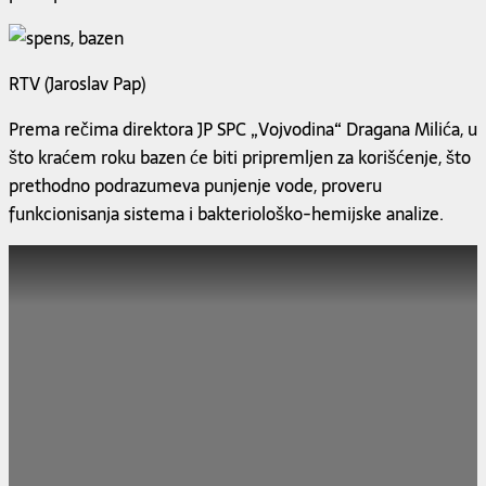
RTV (Jaroslav Pap)
Prema rečima direktora JP SPC „Vojvodina“ Dragana Milića, u
što kraćem roku bazen će biti pripremljen za korišćenje, što
prethodno podrazumeva punjenje vode, proveru
funkcionisanja sistema i bakteriološko-hemijske analize.