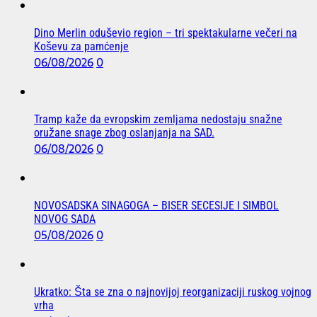
Dino Merlin oduševio region – tri spektakularne večeri na
Koševu za pamćenje
06/08/2026
0
Tramp kaže da evropskim zemljama nedostaju snažne
oružane snage zbog oslanjanja na SAD.
06/08/2026
0
NOVOSADSKA SINAGOGA – BISER SECESIJE I SIMBOL
NOVOG SADA
05/08/2026
0
Ukratko: Šta se zna o najnovijoj reorganizaciji ruskog vojnog
vrha