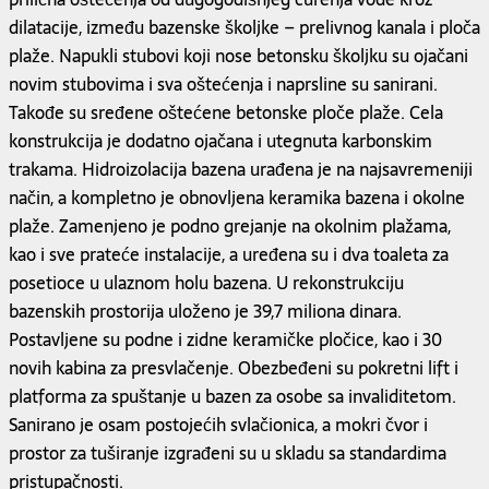
dilatacije, između bazenske školjke – prelivnog kanala i ploča
plaže. Napukli stubovi koji nose betonsku školjku su ojačani
novim stubovima i sva oštećenja i naprsline su sanirani.
Takođe su sređene oštećene betonske ploče plaže. Cela
konstrukcija je dodatno ojačana i utegnuta karbonskim
trakama. Hidroizolacija bazena urađena je na najsavremeniji
način, a kompletno je obnovljena keramika bazena i okolne
plaže. Zamenjeno je podno grejanje na okolnim plažama,
kao i sve prateće instalacije, a uređena su i dva toaleta za
posetioce u ulaznom holu bazena. U rekonstrukciju
bazenskih prostorija uloženo je 39,7 miliona dinara.
Postavljene su podne i zidne keramičke pločice, kao i 30
novih kabina za presvlačenje. Obezbeđeni su pokretni lift i
platforma za spuštanje u bazen za osobe sa invaliditetom.
Sanirano je osam postojećih svlačionica, a mokri čvor i
prostor za tuširanje izgrađeni su u skladu sa standardima
pristupačnosti.