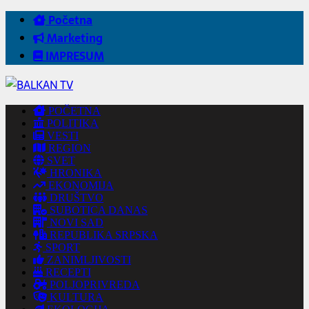
Početna
Marketing
IMPRESUM
POČETNA
POLITIKA
VESTI
REGION
SVET
HRONIKA
EKONOMIJA
DRUŠTVO
SUBOTICA DANAS
NOVI SAD
REPUBLIKA SRPSKA
SPORT
ZANIMLJIVOSTI
RECEPTI
POLJOPRIVREDA
KULTURA