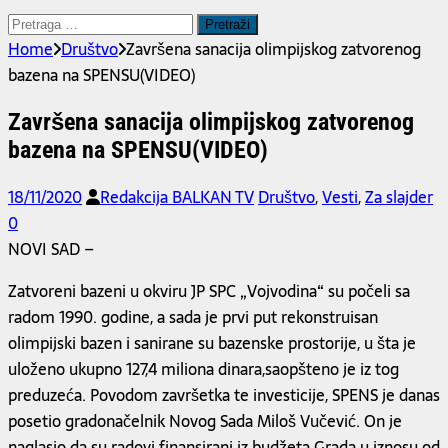
Pretraga
za:
Home
Društvo
Završena sanacija olimpijskog zatvorenog
bazena na SPENSU(VIDEO)
Završena sanacija olimpijskog zatvorenog
bazena na SPENSU(VIDEO)
18/11/2020
Redakcija BALKAN TV
Društvo
,
Vesti
,
Za slajder
0
NOVI SAD –
Zatvoreni bazeni u okviru JP SPC „Vojvodina“ su počeli sa
radom 1990. godine, a sada je prvi put rekonstruisan
olimpijski bazen i sanirane su bazenske prostorije, u šta je
uloženo ukupno 127,4 miliona dinara,saopšteno je iz tog
preduzeća. Povodom završetka te investicije, SPENS je danas
posetio gradonačelnik Novog Sada Miloš Vučević. On je
naglasio da su radovi finansirani iz budžeta Grada u iznosu od