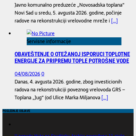
Javno komunalno preduzeće „Novosadska toplana“
Novi Sad u sredu, 5. avgusta 2026. godine, počinje
radove na rekonstrukciji vrelovodne mreže i
[...]
Servisne informacije
OBAVEŠTENJE O OTEŽANOJ ISPORUCI TOPLOTNE
ENERGIJE ZA PRIPREMU TOPLE POTROŠNE VODE
04/08/2026
0
Danas, 4. avgusta 2026. godine, zbog investicionih
radova na rekonstrukciji poveznog vrelovoda GRS –
Toplana „Jug“ (od Ulice Marka Miljanova
[...]
POSLEDNJE OBJAVE