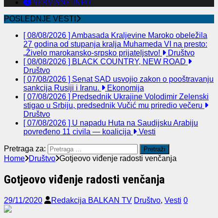
SERVISNE INFO
POSLEDNJE VESTI
[ 08/08/2026 ]
Ambasada Kraljevine Maroko obeležila
27 godina od stupanja kralja Muhameda VI na presto:
„Živelo marokansko-srpsko prijateljstvo!
Društvo
[ 08/08/2026 ]
BLACK COUNTRY, NEW ROAD
Društvo
[ 07/08/2026 ]
Senat SAD usvojio zakon o pooštravanju
sankcija Rusiji i Iranu.
Ekonomija
[ 07/08/2026 ]
Predsednik Ukrajine Volodimir Zelenski
stigao u Srbiju, predsednik Vučić mu priredio večeru
Društvo
[ 07/08/2026 ]
U napadu Huta na Saudijsku Arabiju
povređeno 11 civila — koalicija
Vesti
Pretraga za:
Home
Društvo
Gotjeovo viđenje radosti venčanja
Gotjeovo viđenje radosti venčanja
29/11/2020
Redakcija BALKAN TV
Društvo
,
Vesti
0