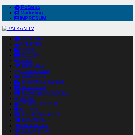
Početna
Marketing
IMPRESUM
POČETNA
POLITIKA
VESTI
REGION
SVET
HRONIKA
EKONOMIJA
DRUŠTVO
SUBOTICA DANAS
NOVI SAD
REPUBLIKA SRPSKA
SPORT
ZANIMLJIVOSTI
RECEPTI
POLJOPRIVREDA
KULTURA
EKOLOGIJA
ZDRAVSTVO