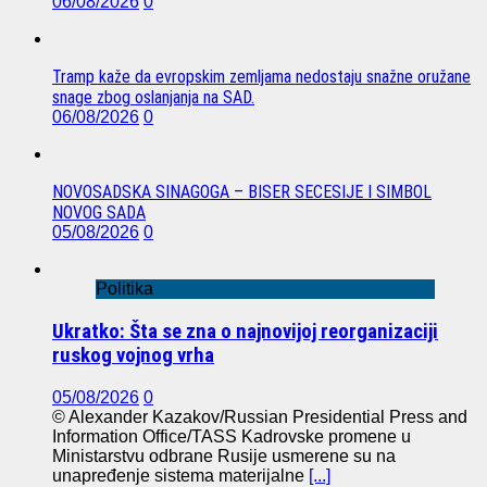
06/08/2026
0
Tramp kaže da evropskim zemljama nedostaju snažne oružane
snage zbog oslanjanja na SAD.
06/08/2026
0
NOVOSADSKA SINAGOGA – BISER SECESIJE I SIMBOL
NOVOG SADA
05/08/2026
0
Politika
Ukratko: Šta se zna o najnovijoj reorganizaciji
ruskog vojnog vrha
05/08/2026
0
© Alexander Kazakov/Russian Presidential Press and
Information Office/TASS Kadrovske promene u
Ministarstvu odbrane Rusije usmerene su na
unapređenje sistema materijalne
[...]