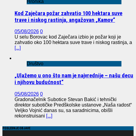
Hronika
Kod Zaječara požar zahvatio 100 hektara suve
trave i niskog rastinja, angažovan „Kamov“
05/08/2026
0
U selu Borovac kod Zaječara izbio je požar koji je
zahvatio oko 100 hektara suve trave i niskog rastinja, a
[...]
Društvo
„Ulažemo u ono što nam je najvrednije – našu decu
i njihovu budućnost“
05/08/2026
0
Gradonačelnik Subotice Stevan Bakić i tehnički
direktor subotičke Predškolske ustanove „Naša radost“
Veljko Vojnić danas su, sa saradnicima, obišli
rekonstruisani
[...]
POSLEDNJE OBJAVE