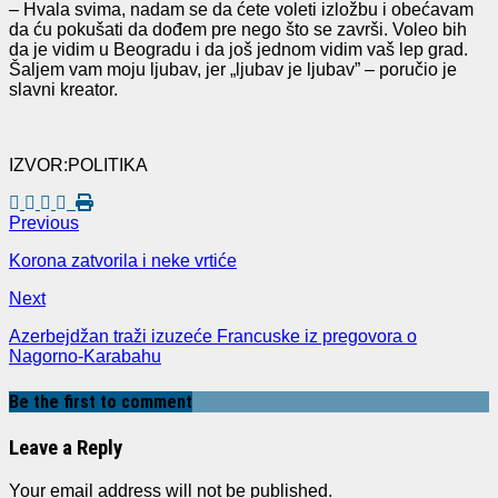
‒ Hvala svima, nadam se da ćete voleti izložbu i obećavam
da ću pokušati da dođem pre nego što se završi. Voleo bih
da je vidim u Beogradu i da još jednom vidim vaš lep grad.
Šaljem vam moju ljubav, jer „ljubav je ljubav” ‒ poručio je
slavni kreator.
IZVOR:POLITIKA
Previous
Korona zatvorila i neke vrtiće
Next
Azerbejdžan traži izuzeće Francuske iz pregovora o
Nagorno-Karabahu
Be the first to comment
Leave a Reply
Your email address will not be published.