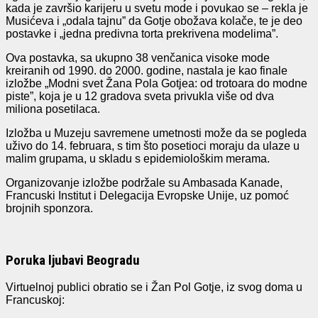
kada je završio karijeru u svetu mode i povukao se – rekla je
Musićeva i „odala tajnu” da Gotje obožava kolače, te je deo
postavke i „jedna predivna torta prekrivena modelima”.
Ova postavka, sa ukupno 38 venčanica visoke mode
kreiranih od 1990. do 2000. godine, nastala je kao finale
izložbe „Modni svet Žana Pola Gotjea: od trotoara do modne
piste”, koja je u 12 gradova sveta privukla više od dva
miliona posetilaca.
Izložba u Muzeju savremene umetnosti može da se pogleda
uživo do 14. februara, s tim što posetioci moraju da ulaze u
malim grupama, u skladu s epidemiološkim merama.
Organizovanje izložbe podržale su Ambasada Kanade,
Francuski Institut i Delegacija Evropske Unije, uz pomoć
brojnih sponzora.
Poruka ljubavi Beogradu
Virtuelnoj publici obratio se i Žan Pol Gotje, iz svog doma u
Francuskoj: