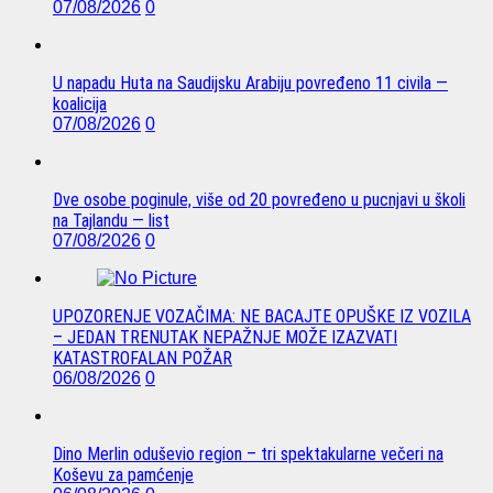
07/08/2026
0
U napadu Huta na Saudijsku Arabiju povređeno 11 civila —
koalicija
07/08/2026
0
Dve osobe poginule, više od 20 povređeno u pucnjavi u školi
na Tajlandu — list
07/08/2026
0
UPOZORENJE VOZAČIMA: NE BACAJTE OPUŠKE IZ VOZILA
– JEDAN TRENUTAK NEPAŽNJE MOŽE IZAZVATI
KATASTROFALAN POŽAR
06/08/2026
0
Dino Merlin oduševio region – tri spektakularne večeri na
Koševu za pamćenje