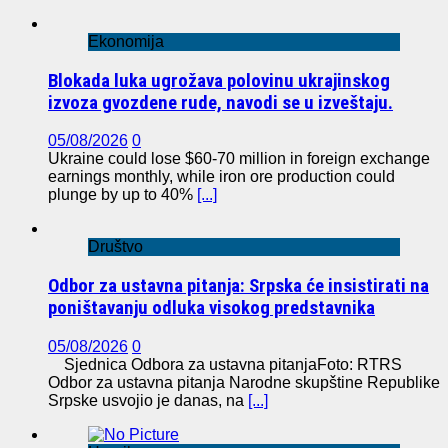
Ekonomija
Blokada luka ugrožava polovinu ukrajinskog
izvoza gvozdene rude, navodi se u izveštaju.
05/08/2026
0
Ukraine could lose $60-70 million in foreign exchange
earnings monthly, while iron ore production could
plunge by up to 40%
[...]
Društvo
Odbor za ustavna pitanja: Srpska će insistirati na
poništavanju odluka visokog predstavnika
05/08/2026
0
Sjednica Odbora za ustavna pitanjaFoto: RTRS
Odbor za ustavna pitanja Narodne skupštine Republike
Srpske usvojio je danas, na
[...]