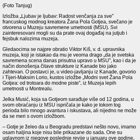
(Foto Tanjug)
Izložba „Ljubav je ljubav: Radost venčanja za sve”
francuskog modnog kreatora Žana Pola Gotjea, svečano je
otvorena u Muzeju savremene umetnosti (MSU). Svi
zainteresovani mogli su da prate ovaj događaj na jutjub i
fejsbuk nalozima muzeja.
Gledaocima se najpre obratio Viktor Kiš, v. d. upravnika
muzeja, koji je istakao da mu je veoma drago „da je svetska
savremena scena danas prisutna upravo u MSU”, kao i da je
način donošenja čitave strukture iz Kanade bio jako
zahtevan. O postavci je, u video-javljanju iz Kanade, govorio
i Tijeri-Maksim Lorio, kustos izložbe „Modni svet Žana Pola
Gotjea: od trotoara do modne piste”, iz Muzeja lepih
umetnosti u Montrealu.
Jelka Musić, koja sa Gotjeom sarađuje više od 12 godina, u
svom obraćanju iz MSU ispričala je kako je tokom tog
perioda bilo mnogo avantura i iskustava, ali nijedno ne može
da se meri s ovom izložbom.
‒ Gotje je želeo da u Beogradu predstavi nešto novo, imamo
osam haljina koje nisu bile prikazane do sada. One su
uglavnom iz njegove poslednje revije u januaru ove godine,