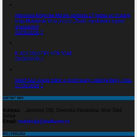
Ambasada Kraljevine Maroko obeležila 27 godina od stupanja
kralja Muhameda VI na presto: „Živelo marokansko-srpsko
prijateljstvo!
08/08/2026
0
BLACK COUNTRY, NEW ROAD
08/08/2026
0
Senat SAD usvojio zakon o pooštravanju sankcija Rusiji i Iranu.
07/08/2026
0
KONTAKT INFO
Adresa:
Jasmina 100, Sremska Kamenica, Novi Sad,
Srbija
Email:
redakcija@balkantv.rs
BROJ PREGLEDA