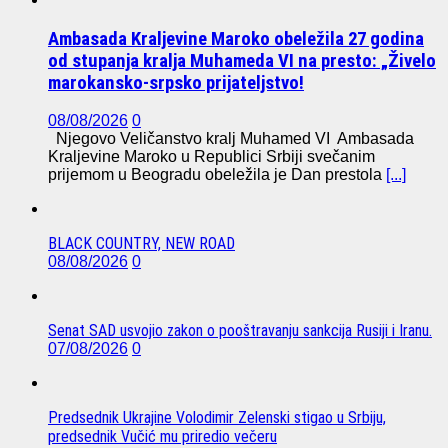
Ambasada Kraljevine Maroko obeležila 27 godina
od stupanja kralja Muhameda VI na presto: „Živelo
marokansko-srpsko prijateljstvo!
08/08/2026
0
Njegovo Veličanstvo kralj Muhamed VI Ambasada
Kraljevine Maroko u Republici Srbiji svečanim
prijemom u Beogradu obeležila je Dan prestola
[...]
BLACK COUNTRY, NEW ROAD
08/08/2026
0
Senat SAD usvojio zakon o pooštravanju sankcija Rusiji i Iranu.
07/08/2026
0
Predsednik Ukrajine Volodimir Zelenski stigao u Srbiju,
predsednik Vučić mu priredio večeru