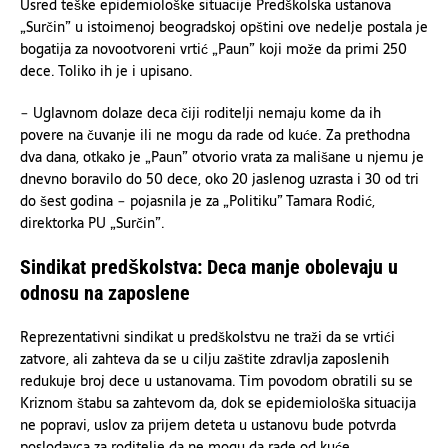
Usred teške epidemiološke situacije Predškolska ustanova
„Surčin” u istoimenoj beogradskoj opštini ove nedelje postala je
bogatija za novootvoreni vrtić „Paun” koji može da primi 250
dece. Toliko ih je i upisano.
− Uglavnom dolaze deca čiji roditelji nemaju kome da ih
povere na čuvanje ili ne mogu da rade od kuće. Za prethodna
dva dana, otkako je „Paun” otvorio vrata za mališane u njemu je
dnevno boravilo do 50 dece, oko 20 jaslenog uzrasta i 30 od tri
do šest godina − pojasnila je za „Politiku” Tamara Rodić,
direktorka PU „Surčin”.
Sindikat predškolstva: Deca manje obolevaju u
odnosu na zaposlene
Reprezentativni sindikat u predškolstvu ne traži da se vrtići
zatvore, ali zahteva da se u cilju zaštite zdravlja zaposlenih
redukuje broj dece u ustanovama. Tim povodom obratili su se
Kriznom štabu sa zahtevom da, dok se epidemiološka situacija
ne popravi, uslov za prijem deteta u ustanovu bude potvrda
poslodavca za roditelje da ne mogu da rade od kuće.