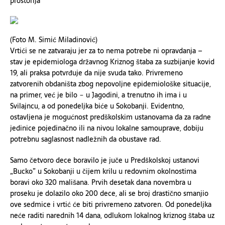
prostorija
(Foto M. Simić Miladinović)
Vrtići se ne zatvaraju jer za to nema potrebe ni opravdanja –
stav je epidemiologa državnog Kriznog štaba za suzbijanje kovid
19, ali praksa potvrđuje da nije svuda tako. Privremeno
zatvorenih obdaništa zbog nepovoljne epidemiološke situacije,
na primer, već je bilo − u Jagodini, a trenutno ih ima i u
Svilajncu, a od ponedeljka biće u Sokobanji. Evidentno,
ostavljena je mogućnost predškolskim ustanovama da za radne
jedinice pojedinačno ili na nivou lokalne samouprave, dobiju
potrebnu saglasnost nadležnih da obustave rad.
Samo četvoro dece boravilo je juče u Predškolskoj ustanovi
„Bucko” u Sokobanji u čijem krilu u redovnim okolnostima
boravi oko 320 mališana. Prvih desetak dana novembra u
proseku je dolazilo oko 200 dece, ali se broj drastično smanjio
ove sedmice i vrtić će biti privremeno zatvoren. Od ponedeljka
neće raditi narednih 14 dana, odlukom lokalnog kriznog štaba uz