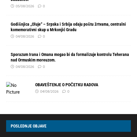
05/08/2026
0
Godišnjica „Oluje“ – Srpska i Srbija odaju poštu žrtvama, centralni
komemorativni skup u Mrkonjić Gradu
04/08/2026
0
Sporazum Irana i Omana mogao bi da formalizuje kontrolu Teherana
nad Ormuskim moreuzom.
04/08/2026
0
OBAVEŠTENJE O POČETKU RADOVA
04/08/2026
0
POSLEDNJE OBJAVE