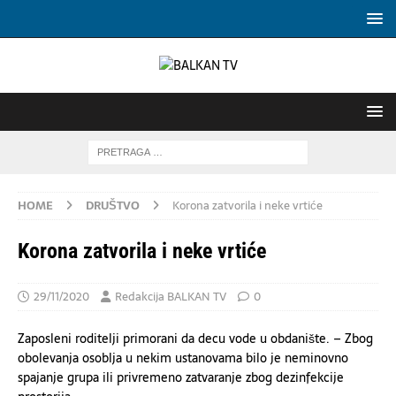
HOME
DRUŠTVO
Korona zatvorila i neke vrtiće
Korona zatvorila i neke vrtiće
29/11/2020
Redakcija BALKAN TV
0
Zaposleni roditelji primorani da decu vode u obdanište. – Zbog
obolevanja osoblja u nekim ustanovama bilo je neminovno
spajanje grupa ili privremeno zatvaranje zbog dezinfekcije