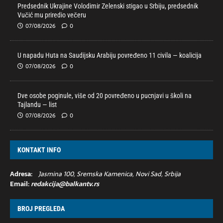
Predsednik Ukrajine Volodimir Zelenski stigao u Srbiju, predsednik
Vučić mu priredio večeru
07/08/2026
0
U napadu Huta na Saudijsku Arabiju povređeno 11 civila — koalicija
07/08/2026
0
Dve osobe poginule, više od 20 povređeno u pucnjavi u školi na
Tajlandu — list
07/08/2026
0
KONTAKT INFO
Adresa:
Jasmina 100, Sremska Kamenica, Novi Sad, Srbija
Email:
redakcija@balkantv.rs
BROJ PREGLEDA