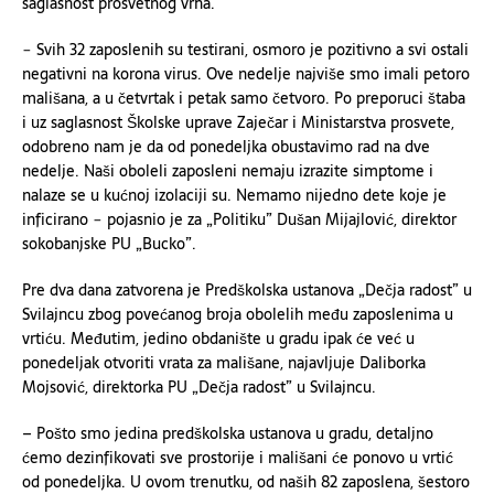
saglasnost prosvetnog vrha.
− Svih 32 zaposlenih su testirani, osmoro je pozitivno a svi ostali
negativni na korona virus. Ove nedelje najviše smo imali petoro
mališana, a u četvrtak i petak samo četvoro. Po preporuci štaba
i uz saglasnost Školske uprave Zaječar i Ministarstva prosvete,
odobreno nam je da od ponedeljka obustavimo rad na dve
nedelje. Naši oboleli zaposleni nemaju izrazite simptome i
nalaze se u kućnoj izolaciji su. Nemamo nijedno dete koje je
inficirano − pojasnio je za „Politiku” Dušan Mijajlović, direktor
sokobanjske PU „Bucko”.
Pre dva dana zatvorena je Predškolska ustanova „Dečja radost” u
Svilajncu zbog povećanog broja obolelih među zaposlenima u
vrtiću. Međutim, jedino obdanište u gradu ipak će već u
ponedeljak otvoriti vrata za mališane, najavljuje Daliborka
Mojsović, direktorka PU „Dečja radost” u Svilajncu.
– Pošto smo jedina predškolska ustanova u gradu, detaljno
ćemo dezinfikovati sve prostorije i mališani će ponovo u vrtić
od ponedeljka. U ovom trenutku, od naših 82 zaposlena, šestoro