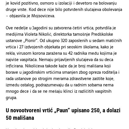
je kovid pozitivno, osmoro u izolaciji i devetoro na bolovanju
druge vrste. Kod dece nije bilo potvrđenih slučajeva obolevanja
− objasnila je Mojsovićeva.
Ove nedelje u Jagodini su zatvorena četiri vrtića, potvrdila je
medijima Violeta Nikolić, direktorka tamošnje Predškolske
ustanove „Pionir”. Od ukupno 320 zaposlenih u sedam matičnih
vrtića i 27 izdvojenih objekata pri seoskim školama, kako je
rekla, virusom korona zaražena su 42 radnika među kojima je
najviše vaspitača. Nemaju prijavljenih slučajeva da su deca
inficirana. Nikolićeva takođe kaže da je broj mališana koji
borave u jagodinskim vrtićima smanjen zbog opreza roditelja i
rada ustanove po strogim merama zdravstvene zaštite koje,
između ostalog, podrazumevaju da u radnim sobama nema
mnogo dece i da se ne mešaju klinci iz različitih vaspitnih
grupa.
U novootvoreni vrtić „Paun” upisano 250, a dolazi
50 mališana