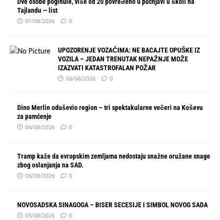
Dve osobe poginule, više od 20 povređeno u pucnjavi u školi na
Tajlandu — list
07/08/2026
0
UPOZORENJE VOZAČIMA: NE BACAJTE OPUŠKE IZ
VOZILA – JEDAN TRENUTAK NEPAŽNJE MOŽE
IZAZVATI KATASTROFALAN POŽAR
06/08/2026
0
Dino Merlin oduševio region – tri spektakularne večeri na Koševu
za pamćenje
06/08/2026
0
Tramp kaže da evropskim zemljama nedostaju snažne oružane snage
zbog oslanjanja na SAD.
06/08/2026
0
NOVOSADSKA SINAGOGA – BISER SECESIJE I SIMBOL NOVOG SADA
05/08/2026
0