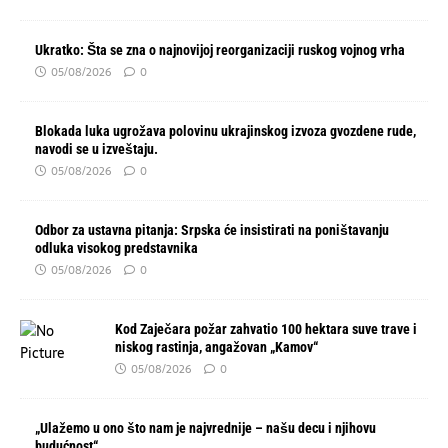
Ukratko: Šta se zna o najnovijoj reorganizaciji ruskog vojnog vrha
05/08/2026
0
Blokada luka ugrožava polovinu ukrajinskog izvoza gvozdene rude,
navodi se u izveštaju.
05/08/2026
0
Odbor za ustavna pitanja: Srpska će insistirati na poništavanju
odluka visokog predstavnika
05/08/2026
0
Kod Zaječara požar zahvatio 100 hektara suve trave i
niskog rastinja, angažovan „Kamov“
05/08/2026
0
„Ulažemo u ono što nam je najvrednije – našu decu i njihovu
budućnost“