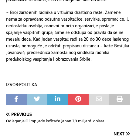
− Broj zaraženih radnika u vrtićima drastično raste. Zamene
nema za opravdano odsutne vaspitačice, servirke, spremačice. U
nedostatku osoblja, osnovni princip organizacije posla je
spajanje vaspitnih grupa, čime se odstupa od pravila da se ne
mešaju deca. Kad jedan vaspitač radi sa 20 do 30 dece jaslenog
uzrasta, nemoguće je održati propisanu distancu − kaže Bosiljka
Jovanović, predsednica Samostalnog sindikata radnika
predškolskog vaspitanja i obrazovanja Srbije.
IZVOR:POLITIKA
PREVIOUS
Odlaganje Olimpijade koštaće Japan 1,9 milijardi dolara
NEXT