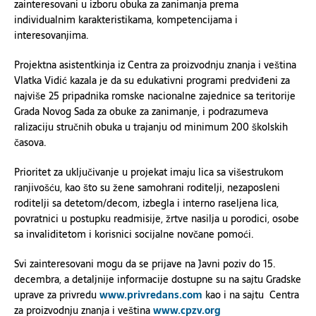
zainteresovani u izboru obuka za zanimanja prema
individualnim karakteristikama, kompetencijama i
interesovanjima.
Projektna asistentkinja iz Centra za proizvodnju znanja i veština
Vlatka Vidić kazala je da su edukativni programi predviđeni za
najviše 25 pripadnika romske nacionalne zajednice sa teritorije
Grada Novog Sada za obuke za zanimanje, i podrazumeva
ralizaciju stručnih obuka u trajanju od minimum 200 školskih
časova.
Prioritet za uključivanje u projekat imaju lica sa višestrukom
ranjivošću, kao što su žene samohrani roditelji, nezaposleni
roditelji sa detetom/decom, izbegla i interno raseljena lica,
povratnici u postupku readmisije, žrtve nasilja u porodici, osobe
sa invaliditetom i korisnici socijalne novčane pomoći.
Svi zainteresovani mogu da se prijave na Javni poziv do 15.
decembra, a detaljnije informacije dostupne su na sajtu Gradske
uprave za privredu
www.privredans.com
kao i na sajtu Centra
za proizvodnju znanja i veština
www.cpzv.org