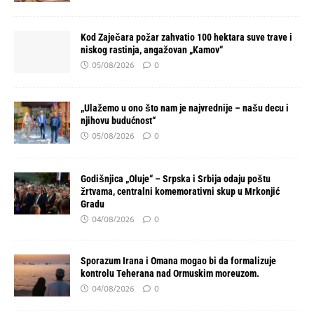
Kod Zaječara požar zahvatio 100 hektara suve trave i
niskog rastinja, angažovan „Kamov“
05/08/2026
0
„Ulažemo u ono što nam je najvrednije – našu decu i
njihovu budućnost“
05/08/2026
0
Godišnjica „Oluje“ – Srpska i Srbija odaju poštu
žrtvama, centralni komemorativni skup u Mrkonjić
Gradu
04/08/2026
0
Sporazum Irana i Omana mogao bi da formalizuje
kontrolu Teherana nad Ormuskim moreuzom.
04/08/2026
0