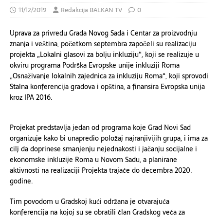
11/12/2019
Redakcija BALKAN TV
0
Uprava za privredu Grada Novog Sada i Centar za proizvodnju
znanja i veština, početkom septembra započeli su realizaciju
projekta „Lokalni glasovi za bolju inkluziju“, koji se realizuje u
okviru programa Podrška Evropske unije inkluziji Roma
„Osnaživanje lokalnih zajednica za inkluziju Roma“, koji sprovodi
Stalna konferencija gradova i opština, a finansira Evropska unija
kroz IPA 2016.
Projekat predstavlja jedan od programa koje Grad Novi Sad
organizuje kako bi unapredio položaj najranjivijih grupa, i ima za
cilj da doprinese smanjenju nejednakosti i jačanju socijalne i
ekonomske inkluzije Roma u Novom Sadu, a planirane
aktivnosti na realizaciji Projekta trajaće do decembra 2020.
godine.
Tim povodom u Gradskoj kući održana je otvarajuća
konferencija na kojoj su se obratili član Gradskog veća za