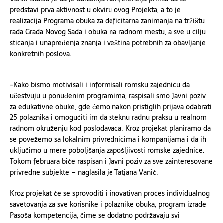
predstavi prva aktivnost u okviru ovog Projekta, a to je
realizacija Programa obuka za deficitarna zanimanja na tržištu
rada Grada Novog Sada i obuka na radnom mestu, a sve u cilju
sticanja i unapređenja znanja i veština potrebnih za obavljanje
konkretnih poslova.
-Kako bismo motivisali i informisali romsku zajednicu da
učestvuju u ponuđenim programima, raspisali smo Javni poziv
za edukativne obuke, gde ćemo nakon pristiglih prijava odabrati
25 polaznika i omogućiti im da steknu radnu praksu u realnom
radnom okruženju kod poslodavaca. Kroz projekat planiramo da
se povežemo sa lokalnim privrednicima i kompanijama i da ih
uključimo u mere poboljšanja zapošljivosti romske zajednice.
Tokom februara biće raspisan i Javni poziv za sve zainteresovane
privredne subjekte – naglasila je Tatjana Vanić.
Kroz projekat će se sprovoditi i inovativan proces individualnog
savetovanja za sve korisnike i polaznike obuka, program izrade
Pasoša kompetencija, čime se dodatno podržavaju svi