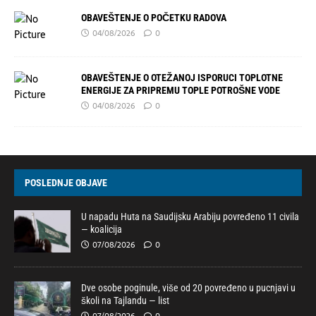
OBAVEŠTENJE O POČETKU RADOVA
04/08/2026
0
OBAVEŠTENJE O OTEŽANOJ ISPORUCI TOPLOTNE
ENERGIJE ZA PRIPREMU TOPLE POTROŠNE VODE
04/08/2026
0
POSLEDNJE OBJAVE
U napadu Huta na Saudijsku Arabiju povređeno 11 civila
— koalicija
07/08/2026
0
Dve osobe poginule, više od 20 povređeno u pucnjavi u
školi na Tajlandu — list