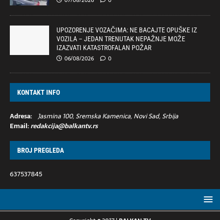
07/08/2026
0
UPOZORENJE VOZAČIMA: NE BACAJTE OPUŠKE IZ
VOZILA – JEDAN TRENUTAK NEPAŽNJE MOŽE
IZAZVATI KATASTROFALAN POŽAR
06/08/2026
0
KONTAKT INFO
Adresa:
Jasmina 100, Sremska Kamenica, Novi Sad, Srbija
Email:
redakcija@balkantv.rs
BROJ PREGLEDA
637537845