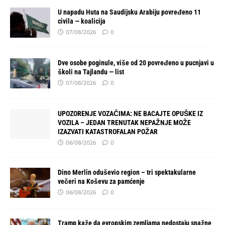
U napadu Huta na Saudijsku Arabiju povređeno 11
civila — koalicija
07/08/2026
0
Dve osobe poginule, više od 20 povređeno u pucnjavi u
školi na Tajlandu — list
07/08/2026
0
UPOZORENJE VOZAČIMA: NE BACAJTE OPUŠKE IZ
VOZILA – JEDAN TRENUTAK NEPAŽNJE MOŽE
IZAZVATI KATASTROFALAN POŽAR
06/08/2026
0
Dino Merlin oduševio region – tri spektakularne
večeri na Koševu za pamćenje
06/08/2026
0
Tramp kaže da evropskim zemljama nedostaju snažne