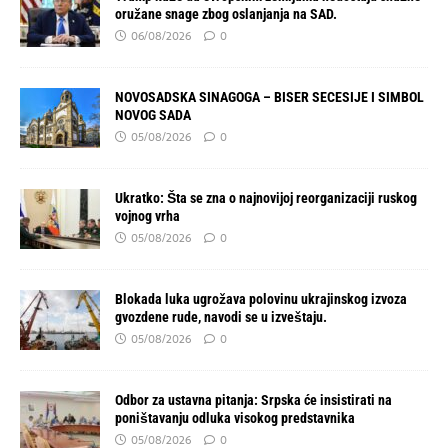
oružane snage zbog oslanjanja na SAD.
06/08/2026
0
NOVOSADSKA SINAGOGA – BISER SECESIJE I SIMBOL
NOVOG SADA
05/08/2026
0
Ukratko: Šta se zna o najnovijoj reorganizaciji ruskog
vojnog vrha
05/08/2026
0
Blokada luka ugrožava polovinu ukrajinskog izvoza
gvozdene rude, navodi se u izveštaju.
05/08/2026
0
Odbor za ustavna pitanja: Srpska će insistirati na
poništavanju odluka visokog predstavnika
05/08/2026
0