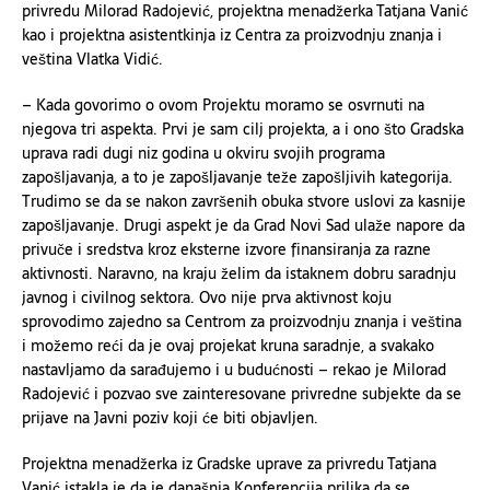
privredu Milorad Radojević, projektna menadžerka Tatjana Vanić
kao i projektna asistentkinja iz Centra za proizvodnju znanja i
veština Vlatka Vidić.
– Kada govorimo o ovom Projektu moramo se osvrnuti na
njegova tri aspekta. Prvi je sam cilj projekta, a i ono što Gradska
uprava radi dugi niz godina u okviru svojih programa
zapošljavanja, a to je zapošljavanje teže zapošljivih kategorija.
Trudimo se da se nakon završenih obuka stvore uslovi za kasnije
zapošljavanje. Drugi aspekt je da Grad Novi Sad ulaže napore da
privuče i sredstva kroz eksterne izvore finansiranja za razne
aktivnosti. Naravno, na kraju želim da istaknem dobru saradnju
javnog i civilnog sektora. Ovo nije prva aktivnost koju
sprovodimo zajedno sa Centrom za proizvodnju znanja i veština
i možemo reći da je ovaj projekat kruna saradnje, a svakako
nastavljamo da sarađujemo i u budućnosti – rekao je Milorad
Radojević i pozvao sve zainteresovane privredne subjekte da se
prijave na Javni poziv koji će biti objavljen.
Projektna menadžerka iz Gradske uprave za privredu Tatjana
Vanić istakla je da je današnja Konferencija prilika da se