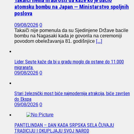
Takaiči nema hrabrosti da kaže ko je bacio
atomsku bombu na Japan — Ministarstvo spoljnih
poslova
09/08/2026
0
Takaiči nije pomenula da su Sjedinjene Države bacile
bombu na Nagasaki kada je govorila na ceremoniji
povodom obeležavanja 81. godišnjice
[...]
Lider Seute kaže da bi u gradu moglo da ostane do 11.000
migranata.
09/08/2026
0
Stari železnički most biće najmodernija atrakcija, biće završen
do Ekspa
09/08/2026
0
PANTELINDAN – DAN KADA SRPSKA SELA ČUVAJU
TRADICIJU I OKUPLJAJU SVOJ NAROD