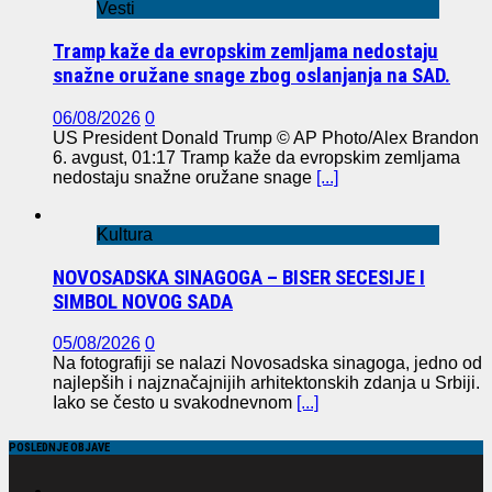
Vesti
Tramp kaže da evropskim zemljama nedostaju
snažne oružane snage zbog oslanjanja na SAD.
06/08/2026
0
US President Donald Trump © AP Photo/Alex Brandon
6. avgust, 01:17 Tramp kaže da evropskim zemljama
nedostaju snažne oružane snage
[...]
Kultura
NOVOSADSKA SINAGOGA – BISER SECESIJE I
SIMBOL NOVOG SADA
05/08/2026
0
Na fotografiji se nalazi Novosadska sinagoga, jedno od
najlepših i najznačajnijih arhitektonskih zdanja u Srbiji.
Iako se često u svakodnevnom
[...]
POSLEDNJE OBJAVE