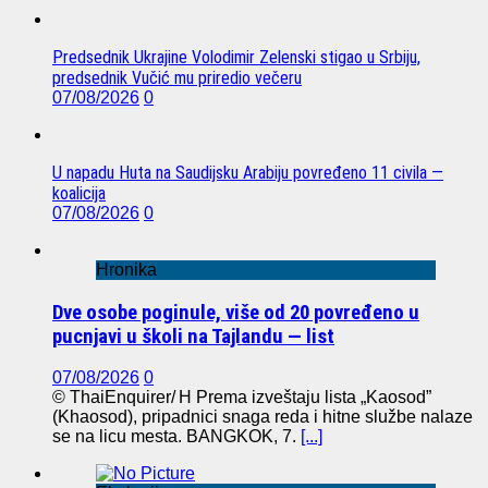
Predsednik Ukrajine Volodimir Zelenski stigao u Srbiju,
predsednik Vučić mu priredio večeru
07/08/2026
0
U napadu Huta na Saudijsku Arabiju povređeno 11 civila —
koalicija
07/08/2026
0
Hronika
Dve osobe poginule, više od 20 povređeno u
pucnjavi u školi na Tajlandu — list
07/08/2026
0
© ThaiEnquirer/ H Prema izveštaju lista „Kaosod”
(Khaosod), pripadnici snaga reda i hitne službe nalaze
se na licu mesta. BANGKOK, 7.
[...]