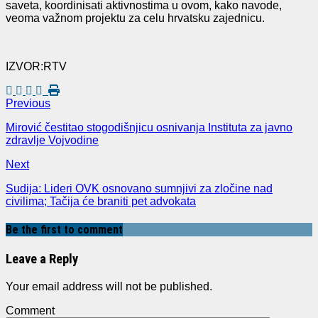
saveta, koordinisati aktivnostima u ovom, kako navode,
veoma važnom projektu za celu hrvatsku zajednicu.
IZVOR:RTV
Previous
Mirović čestitao stogodišnjicu osnivanja Instituta za javno
zdravlje Vojvodine
Next
Sudija: Lideri OVK osnovano sumnjivi za zločine nad
civilima; Tačija će braniti pet advokata
Be the first to comment
Leave a Reply
Your email address will not be published.
Comment