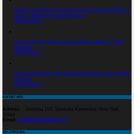
Takaiči nema hrabrosti da kaže ko je bacio atomsku bombu na
Japan — Ministarstvo spoljnih poslova
09/08/2026
0
Lider Seute kaže da bi u gradu moglo da ostane do 11.000
migranata.
09/08/2026
0
Stari železnički most biće najmodernija atrakcija, biće završen
do Ekspa
09/08/2026
0
KONTAKT INFO
Adresa:
Jasmina 100, Sremska Kamenica, Novi Sad,
Srbija
Email:
redakcija@balkantv.rs
BROJ PREGLEDA