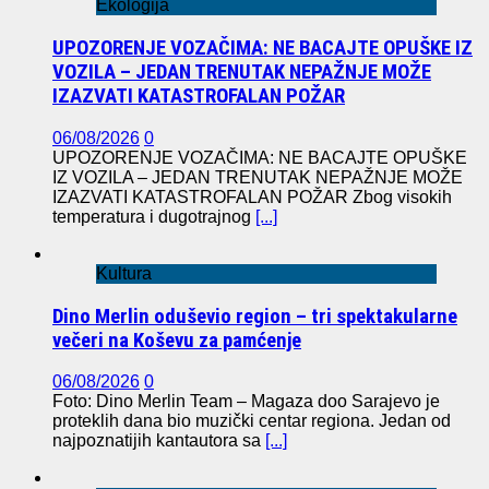
Ekologija
UPOZORENJE VOZAČIMA: NE BACAJTE OPUŠKE IZ
VOZILA – JEDAN TRENUTAK NEPAŽNJE MOŽE
IZAZVATI KATASTROFALAN POŽAR
06/08/2026
0
UPOZORENJE VOZAČIMA: NE BACAJTE OPUŠKE
IZ VOZILA – JEDAN TRENUTAK NEPAŽNJE MOŽE
IZAZVATI KATASTROFALAN POŽAR Zbog visokih
temperatura i dugotrajnog
[...]
Kultura
Dino Merlin oduševio region – tri spektakularne
večeri na Koševu za pamćenje
06/08/2026
0
Foto: Dino Merlin Team – Magaza doo Sarajevo je
proteklih dana bio muzički centar regiona. Jedan od
najpoznatijih kantautora sa
[...]