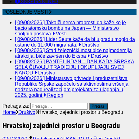
SERVISNE INFO
POSLEDNJE VESTI
[ 09/08/2026 ]
Takaiči nema hrabrosti da kaže ko je
bacio atomsku bombu na Japan — Ministarstvo
spoljnih poslova
Vesti
[ 09/08/2026 ]
Lider Seute kaže da bi u gradu moglo da
ostane do 11.000 migranata.
Društvo
[ 09/08/2026 ]
Stari železnički most biće najmodernija
atrakcija, biće završen do Ekspa
Društvo
[ 09/08/2026 ]
PANTELINDAN – DAN KADA SRPSKA
SELA ČUVAJU TRADICIJU I OKUPLJAJU SVOJ
NAROD
Društvo
[ 09/08/2026 ]
Ministarstvo privrede i preduzetništva
Republike Srpske započelo sa aktivnostima vršenja
nadzora nad realizacijom projekata za ulaganja u
2025. godini
Region
Pretraga za:
Home
Društvo
Hrvatskoj zajednici prostor u Beogradu
Hrvatskoj zajednici prostor u Beogradu
02/12/2020
Redakcija BALKAN TV
Društvo
,
Vesti
0