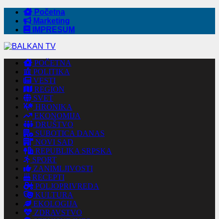
Početna
Marketing
IMPRESUM
POČETNA
POLITIKA
VESTI
REGION
SVET
HRONIKA
EKONOMIJA
DRUŠTVO
SUBOTICA DANAS
NOVI SAD
REPUBLIKA SRPSKA
SPORT
ZANIMLJIVOSTI
RECEPTI
POLJOPRIVREDA
KULTURA
EKOLOGIJA
ZDRAVSTVO