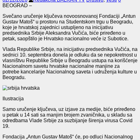
BEOGRAD –
Svečano uručenje ključeva novoosnovanoj Fondaciji „Antun
Gustav Matoš“ u prostoru na Studentskom trgu u Beogradu,
koje je hrvatskoj zajednici ustupljeno na inicijativu
predsednika Srbije Aleksandra Vučića, biće priređeno u
petak, saopštilo je Hrvatsko nacionalno veće iz Subotice.
Vlada Republike Srbije, na inicijativu predsednika Vučića, na
sednici 10. septembra donela je odluku da se nepokretnost u
vlasništvu Republike Srbije u Beogradu ustupa na korišćenje
Nacionalnom savetu hrvatske nacionalne manjine za
potrebe kancelarije Nacionalnog saveta i udruženja kulture u
Beogradu.
Ilustracija
Samo uručenje ključeva, uz izjave za medije, biće priređeno
u petak u 14 sati sa manjim brojem zvaničnika, u skladu sa
odredbama Vlade Srbije za suzbijanje širenja virusa Covid
19.
Fondacija „Antun Gustav Matoš“ će, po odluci Nacionalnog