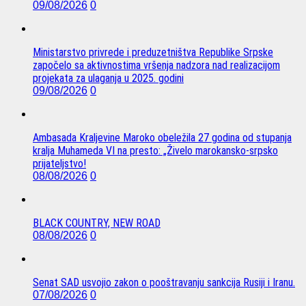
09/08/2026
0
Ministarstvo privrede i preduzetništva Republike Srpske
započelo sa aktivnostima vršenja nadzora nad realizacijom
projekata za ulaganja u 2025. godini
09/08/2026
0
Ambasada Kraljevine Maroko obeležila 27 godina od stupanja
kralja Muhameda VI na presto: „Živelo marokansko-srpsko
prijateljstvo!
08/08/2026
0
BLACK COUNTRY, NEW ROAD
08/08/2026
0
Senat SAD usvojio zakon o pooštravanju sankcija Rusiji i Iranu.
07/08/2026
0