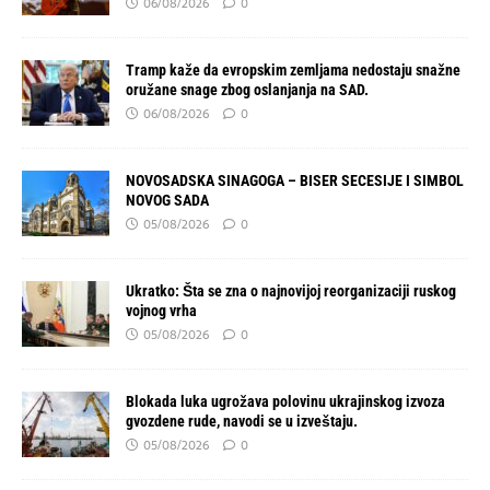
06/08/2026
0
Tramp kaže da evropskim zemljama nedostaju snažne
oružane snage zbog oslanjanja na SAD.
06/08/2026
0
NOVOSADSKA SINAGOGA – BISER SECESIJE I SIMBOL
NOVOG SADA
05/08/2026
0
Ukratko: Šta se zna o najnovijoj reorganizaciji ruskog
vojnog vrha
05/08/2026
0
Blokada luka ugrožava polovinu ukrajinskog izvoza
gvozdene rude, navodi se u izveštaju.
05/08/2026
0