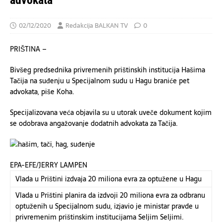
advokata
02/12/2020
Redakcija BALKAN TV
0
PRIŠTINA –
Bivšeg predsednika privremenih prištinskih institucija Hašima
Tačija na suđenju u Specijalnom sudu u Hagu braniće pet
advokata, piše Koha.
Specijalizovana veća objavila su u utorak uveče dokument kojim
se odobrava angažovanje dodatnih advokata za Tačija.
EPA-EFE/JERRY LAMPEN
Vlada u Prištini izdvaja 20 miliona evra za optužene u Hagu
Vlada u Prištini planira da izdvoji 20 miliona evra za odbranu
optuženih u Specijalnom sudu, izjavio je ministar pravde u
privremenim prištinskim institucijama Seljim Seljimi.