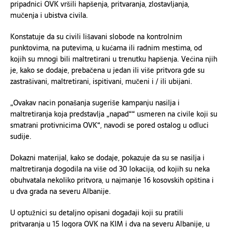
pripadnici OVK vršili hapšenja, pritvaranja, zlostavljanja,
mučenja i ubistva civila.
Konstatuje da su civili lišavani slobode na kontrolnim
punktovima, na putevima, u kućama ili radnim mestima, od
kojih su mnogi bili maltretirani u trenutku hapšenja. Većina njih
je, kako se dodaje, prebačena u jedan ili više pritvora gde su
zastrašivani, maltretirani, ispitivani, mučeni i / ili ubijani.
„Ovakav nacin ponašanja sugeriše kampanju nasilja i
maltretiranja koja predstavlja „napad““ usmeren na civile koji su
smatrani protivnicima OVK“, navodi se pored ostalog u odluci
sudije.
Dokazni materijal, kako se dodaje, pokazuje da su se nasilja i
maltretiranja dogodila na više od 30 lokacija, od kojih su neka
obuhvatala nekoliko pritvora, u najmanje 16 kosovskih opština i
u dva grada na severu Albanije.
U optužnici su detaljno opisani događaji koji su pratili
pritvaranja u 15 logora OVK na KIM i dva na severu Albanije, u