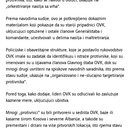
protivnika, što, kako se navodi u odluci, ukazuje na
„orkestriranje nasilja sa vrha“.
Prema navodima sudije, ovo je potkrepljeno dokaznim
materijalom koji pokazuje da su stariji pripadnici OVK,
ukljucujući optužene i ostale članove Generalštaba i
komandante, učestvovali u delima nasilja i maltretiranja.
Policijske i obaveštajne strukture, koje je postavilo rukovodstvo
OVK imale su zadatak da identifikuju i istraže protivnike, koji su
imenovani su u izjavama članova Glavnog štaba OVK, dok su
mnogi drugi uvršteni na spiskove navodnih saradnika, što prema
stavu sudije, ukazuje na „organizovano i ne-slučajno targetiranje
protivnika“.
Pored toga, kako dodaje, lideri OVK su odlučivali ko zaslužuje
kaznene mere, uključujući ubistva.
Mnogi „protivnici“ su bili pritvoreni u sedišta OVK, baze ili
kasarne širom Kosova i severne Albanije, a takođe su
premeštani i držani na više pitvorskih lokacija, što rpema stavu