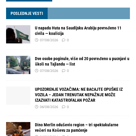
POSLEDNJE VESTI
U napadu Huta na Saudijsku Arabiju povređeno 11
civila — koalicija
07/08/2026
0
Dve osobe poginule, više od 20 povređeno u pucnjavi u
školi na Tajlandu — list
07/08/2026
0
UPOZORENJE VOZAČIMA: NE BACAJTE OPUŠKE IZ
VOZILA – JEDAN TRENUTAK NEPAŽNJE MOŽE
IZAZVATI KATASTROFALAN POŽAR
06/08/2026
0
Dino Merlin oduševio region – tri spektakularne
večeri na Koševu za pamćenje