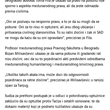
beogradski advokat Toma Fila je ukazao da pravo na pobunu nije
sporno s aspekta međunarodnog prava, ali da jeste odmazda
prema civilima.
„Oni se pozivaju na nesporno pravo, a to je da su mogli da se
pobune. Oni za to nisu ni optuženi, ali jesu zbog ubijanja i
pritvaranja civilnog stanovništva. To su ratni zločini i čak ni SAD
ne mogu da kažu da su oni opravdani“, precizirao je Fila.
Profesor međunarodnog prava Pravnog fakulteta u Beogradu
Bojan Milisavljević ukazao je da sama pobuna ili građanski rat
nisu zločini, već da su to pojedinačni akti predviđeni odredbama
međunarodnog humanitarnog i međunarodnog krivičnog prava.
„Ukoliko takvih akata ima, može doći do odgovornosti
pojedinaca za ratne zločine“, precizirao je Milisavljević u ranijoj
izjavi za Tanjug.
Sudija za prethoni postupak je u odluci o potvrđivanju optužnice
zaključio da su optužbe protiv Tačija i ostalih osnovane, te da
dokazni materijl koji je podnelo tužilaštvo ukazuje da su