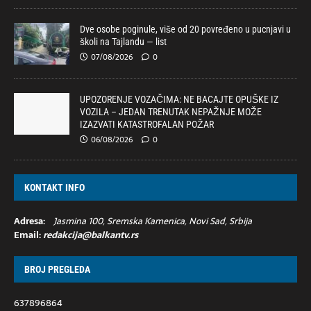
Dve osobe poginule, više od 20 povređeno u pucnjavi u
školi na Tajlandu — list
07/08/2026
0
UPOZORENJE VOZAČIMA: NE BACAJTE OPUŠKE IZ
VOZILA – JEDAN TRENUTAK NEPAŽNJE MOŽE
IZAZVATI KATASTROFALAN POŽAR
06/08/2026
0
KONTAKT INFO
Adresa:
Jasmina 100, Sremska Kamenica, Novi Sad, Srbija
Email:
redakcija@balkantv.rs
BROJ PREGLEDA
637896864