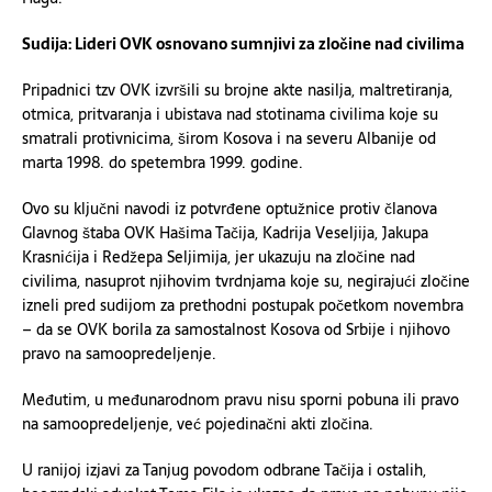
Sudija: Lideri OVK osnovano sumnjivi za zločine nad civilima
Pripadnici tzv OVK izvršili su brojne akte nasilja, maltretiranja,
otmica, pritvaranja i ubistava nad stotinama civilima koje su
smatrali protivnicima, širom Kosova i na severu Albanije od
marta 1998. do spetembra 1999. godine.
Ovo su ključni navodi iz potvrđene optužnice protiv članova
Glavnog štaba OVK Hašima Tačija, Kadrija Veseljija, Jakupa
Krasnićija i Redžepa Seljimija, jer ukazuju na zločine nad
civilima, nasuprot njihovim tvrdnjama koje su, negirajući zločine
izneli pred sudijom za prethodni postupak početkom novembra
– da se OVK borila za samostalnost Kosova od Srbije i njihovo
pravo na samoopredeljenje.
Međutim, u međunarodnom pravu nisu sporni pobuna ili pravo
na samoopredeljenje, već pojedinačni akti zločina.
U ranijoj izjavi za Tanjug povodom odbrane Tačija i ostalih,