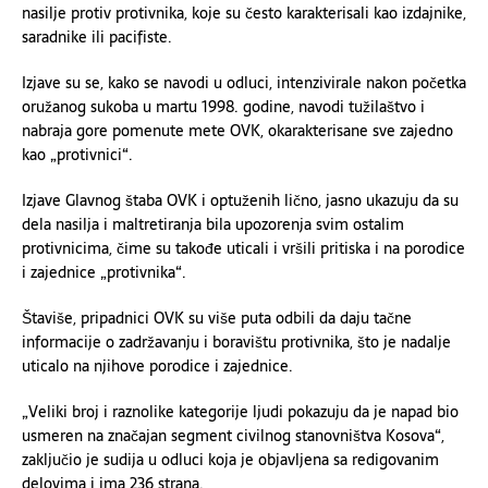
nasilje protiv protivnika, koje su često karakterisali kao izdajnike,
saradnike ili pacifiste.
Izjave su se, kako se navodi u odluci, intenzivirale nakon početka
oružanog sukoba u martu 1998. godine, navodi tužilaštvo i
nabraja gore pomenute mete OVK, okarakterisane sve zajedno
kao „protivnici“.
Izjave Glavnog štaba OVK i optuženih lično, jasno ukazuju da su
dela nasilja i maltretiranja bila upozorenja svim ostalim
protivnicima, čime su takođe uticali i vršili pritiska i na porodice
i zajednice „protivnika“.
Štaviše, pripadnici OVK su više puta odbili da daju tačne
informacije o zadržavanju i boravištu protivnika, što je nadalje
uticalo na njihove porodice i zajednice.
„Veliki broj i raznolike kategorije ljudi pokazuju da je napad bio
usmeren na značajan segment civilnog stanovništva Kosova“,
zaključio je sudija u odluci koja je objavljena sa redigovanim
delovima i ima 236 strana.