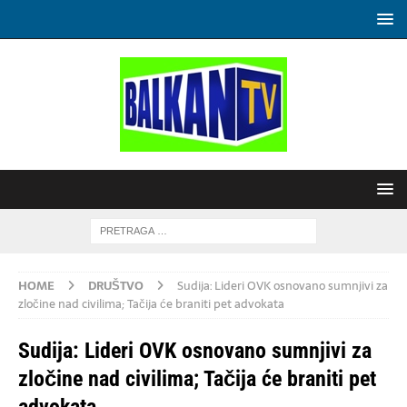
HOME
DRUŠTVO
Sudija: Lideri OVK osnovano sumnjivi za
zločine nad civilima; Tačija će braniti pet advokata
Sudija: Lideri OVK osnovano sumnjivi za
zločine nad civilima; Tačija će braniti pet