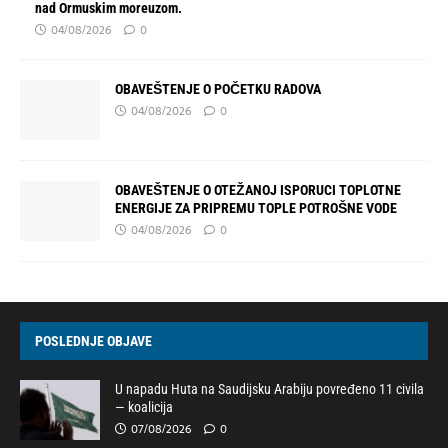
nad Ormuskim moreuzom.
04/08/2026
0
OBAVEŠTENJE O POČETKU RADOVA
04/08/2026
0
OBAVEŠTENJE O OTEŽANOJ ISPORUCI TOPLOTNE
ENERGIJE ZA PRIPREMU TOPLE POTROŠNE VODE
04/08/2026
0
POSLEDNJE OBJAVE
U napadu Huta na Saudijsku Arabiju povređeno 11 civila
— koalicija
07/08/2026
0