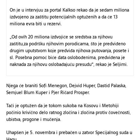
On je u intervjuu za portal Kalkso rekao da je sedam miliona
izdvojeno za zaštitu potencijalnih optuženih a da će 13
miliona evra biti u rezervi.
„Od ovih 20 miliona izdvojiće se sredstva za njihovu
zaštitu,za podršku njihovim porodicama, što je predviđeno
drugim uputstvom koje predviđa njihova putovanja, posete i
sl. Posebna pomoć biće data oslobođenima, predviđena je
naknada za njihovu oslobađajuću presudu“, rekao je Seljimi.
Njega će braniti Sofi Menegon, Dejvid Huper, Dastid Palaska,
Semjuel Blum Kuper i Pjer Ričard Prosper.
Tači je optužen da je tokom sukoba na Kosovu i Metohiji
počinio krivično delo ratnog zločina i zločina protiv čovečnosti,
ubistva, progone i mučenja.
Uhapšen je 5. novembra i prebačen u zatvor Specijalnog suda u
Hagu.