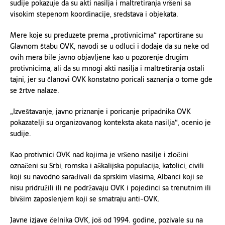
sudije pokazuje da su akti nasilja i maltretiranja vršeni sa
visokim stepenom koordinacije, sredstava i objekata.
Mere koje su preduzete prema „protivnicima“ raportirane su
Glavnom štabu OVK, navodi se u odluci i dodaje da su neke od
ovih mera bile javno objavljene kao u pozorenje drugim
protivnicima, ali da su mnogi akti nasilja i maltretiranja ostali
tajni, jer su članovi OVK konstatno poricali saznanja o tome gde
se žrtve nalaze.
„Izveštavanje, javno priznanje i poricanje pripadnika OVK
pokazatelji su organizovanog konteksta akata nasilja“, ocenio je
sudije.
Kao protivnici OVK nad kojima je vršeno nasilje i zločini
označeni su Srbi, romska i aškalijska populacija, katolici, civili
koji su navodno sarađivali da sprskim vlasima, Albanci koji se
nisu pridružili ili ne podržavaju OVK i pojedinci sa trenutnim ili
bivšim zaposlenjem koji se smatraju anti-OVK.
Javne izjave čelnika OVK, još od 1994. godine, pozivale su na