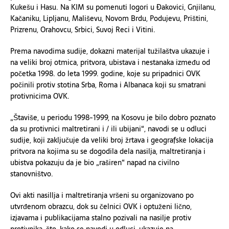
Kukešu i Hasu. Na KIM su pomenuti logori u Ðakovici, Gnjilanu,
Kačaniku, Lipljanu, Mališevu, Novom Brdu, Podujevu, Prištini,
Prizrenu, Orahovcu, Srbici, Suvoj Reci i Vitini.
Prema navodima sudije, dokazni materijal tužilaštva ukazuje i
na veliki broj otmica, pritvora, ubistava i nestanaka između od
početka 1998. do leta 1999. godine, koje su pripadnici OVK
počinili protiv stotina Srba, Roma i Albanaca koji su smatrani
protivnicima OVK.
„Štaviše, u periodu 1998-1999, na Kosovu je bilo dobro poznato
da su protivnici maltretirani i / ili ubijani“, navodi se u odluci
sudije, koji zaključuje da veliki broj žrtava i geografske lokacija
pritvora na kojima su se dogodila dela nasilja, maltretiranja i
ubistva pokazuju da je bio „raširen“ napad na civilno
stanovništvo.
Ovi akti nasillja i maltretiranja vršeni su organizovano po
utvrđenom obrazcu, dok su čelnici OVK i optuženi lično,
izjavama i publikacijama stalno pozivali na nasilje protiv