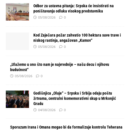
Odbor za ustavna pitanja: Srpska će insistirati na
poništavanju odluka visokog predstavnika
05/08/2026
0
Kod Zaječara požar zahvatio 100 hektara suve trave i
niskog rastinja, angažovan „Kamov“
05/08/2026
0
„Ulažemo u ono što nam je najvrednije – našu decu i njihovu
budućnost“
05/08/2026
0
Godišnjica „Oluje“ – Srpska i Srbija odaju poštu
žrtvama, centralni komemorativni skup u Mrkonjić
Gradu
04/08/2026
0
Sporazum Irana i Omana mogao bi da formalizuje kontrolu Teherana